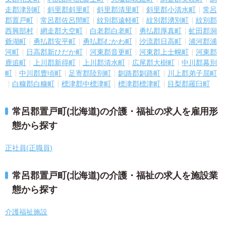
走郡津別町
斜里郡斜里町
斜里郡清里町
斜里郡小清水町
常呂
郡置戸町
常呂郡佐呂間町
紋別郡遠軽町
紋別郡湧別町
紋別郡
西興部村
網走郡大空町
白老郡白老町
勇払郡厚真町
虻田郡洞
爺湖町
勇払郡安平町
勇払郡むかわ町
沙流郡日高町
浦河郡浦
河町
日高郡新ひだか町
河東郡音更町
河東郡上士幌町
河東郡
鹿追町
上川郡新得町
上川郡清水町
広尾郡大樹町
中川郡幕別
町
中川郡豊頃町
足寄郡陸別町
釧路郡釧路町
川上郡弟子屈町
白糠郡白糠町
標津郡中標津町
標津郡標津町
目梨郡羅臼町
常呂郡置戸町(北海道)の介護・福祉の求人を雇用形
態から探す
正社員(正職員)
常呂郡置戸町(北海道)の介護・福祉の求人を施設業
態から探す
介護福祉施設