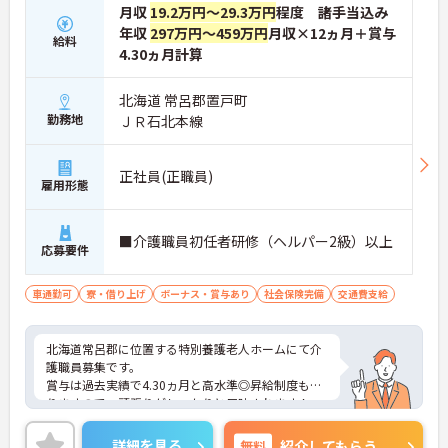
月収
19.2万円～29.3万円
程度 諸手当込み
年収
297万円～459万円
月収×12ヵ月＋賞与
給料
4.30ヵ月計算
北海道 常呂郡置戸町
勤務地
ＪＲ石北本線
正社員(正職員)
雇用形態
■介護職員初任者研修（ヘルパー2級）以上
応募要件
車通勤可
寮・借り上げ
ボーナス・賞与あり
社会保険完備
交通費支給
北海道常呂郡に位置する特別養護老人ホームにて介
護職員募集です。
賞与は過去実績で4.30ヵ月と高水準◎昇給制度もあ
りますので、頑張りがしっかりと反映されます！
ご興味ある方には、面接対策ポイントなど、さらに
詳細をお話しいたしますのでお気軽にご相談くださ
詳細を見る
無料
紹介してもらう