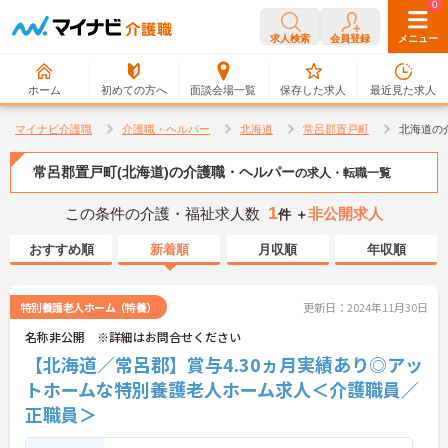
0
0
求人検索
会員登録
メニュー
ホーム
初めての方へ
面談会場一覧
保存した求人
最近見た求人
マイナビ介護職
介護職・ヘルパー
北海道
常呂郡置戸町
北海道の
常呂郡置戸町(北海道)の介護職・ヘルパー
の求人・転職一覧
1
この条件の介護・福祉求人数
非公開求人
件 ＋
おすすめ順
新着順
月収順
年収順
特別養護老人ホーム（特養）
更新日：2024年11月30日
名称非公開 ※詳細はお問合せください
【北海道／常呂郡】賞与4.30ヵ月実績あり◎アッ
トホームな特別養護老人ホーム求人＜介護職員／
正職員＞