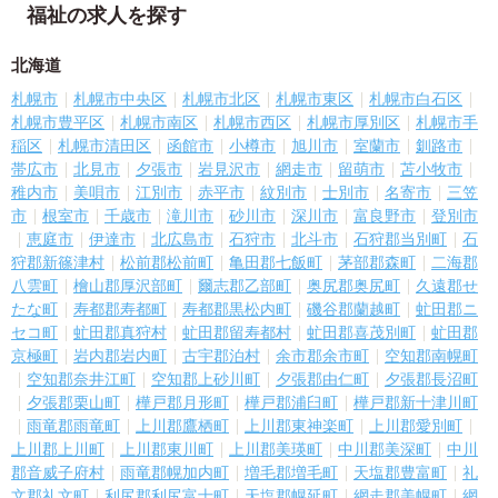
福祉の求人を探す
北海道
札幌市
札幌市中央区
札幌市北区
札幌市東区
札幌市白石区
札幌市豊平区
札幌市南区
札幌市西区
札幌市厚別区
札幌市手
稲区
札幌市清田区
函館市
小樽市
旭川市
室蘭市
釧路市
帯広市
北見市
夕張市
岩見沢市
網走市
留萌市
苫小牧市
稚内市
美唄市
江別市
赤平市
紋別市
士別市
名寄市
三笠
市
根室市
千歳市
滝川市
砂川市
深川市
富良野市
登別市
恵庭市
伊達市
北広島市
石狩市
北斗市
石狩郡当別町
石
狩郡新篠津村
松前郡松前町
亀田郡七飯町
茅部郡森町
二海郡
八雲町
檜山郡厚沢部町
爾志郡乙部町
奥尻郡奥尻町
久遠郡せ
たな町
寿都郡寿都町
寿都郡黒松内町
磯谷郡蘭越町
虻田郡ニ
セコ町
虻田郡真狩村
虻田郡留寿都村
虻田郡喜茂別町
虻田郡
京極町
岩内郡岩内町
古宇郡泊村
余市郡余市町
空知郡南幌町
空知郡奈井江町
空知郡上砂川町
夕張郡由仁町
夕張郡長沼町
夕張郡栗山町
樺戸郡月形町
樺戸郡浦臼町
樺戸郡新十津川町
雨竜郡雨竜町
上川郡鷹栖町
上川郡東神楽町
上川郡愛別町
上川郡上川町
上川郡東川町
上川郡美瑛町
中川郡美深町
中川
郡音威子府村
雨竜郡幌加内町
増毛郡増毛町
天塩郡豊富町
礼
文郡礼文町
利尻郡利尻富士町
天塩郡幌延町
網走郡美幌町
網