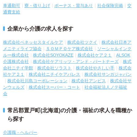
車通勤可
寮・借り上げ
ボーナス・賞与あり
社会保険完備
交
通費支給
企業から介護の求人を探す
株式会社ベネッセスタイルケア
株式会社ツクイ
株式会社日本ア
メニティライフ協会
ＳＯＭＰＯケア株式会社
ソーシャルインク
ルー株式会社
株式会社SOYOKAZE
株式会社ケア２１
ALSOK
介護株式会社
株式会社ケアリッツ・アンド・パートナーズ
株式
会社ニチイ学館
株式会社ソラスト
株式会社やさしい手
株式会
社ケア２１
株式会社ニチイケアパレス
株式会社サンガジャパン
株式会社川島コーポレーション
株式会社アンビス
株式会社サ
ンウェルズ
株式会社スーパー・コート
社会福祉法人ノテ福祉
会
常呂郡置戸町(北海道)の介護・福祉の求人を職種か
ら探す
介護職・ヘルパー