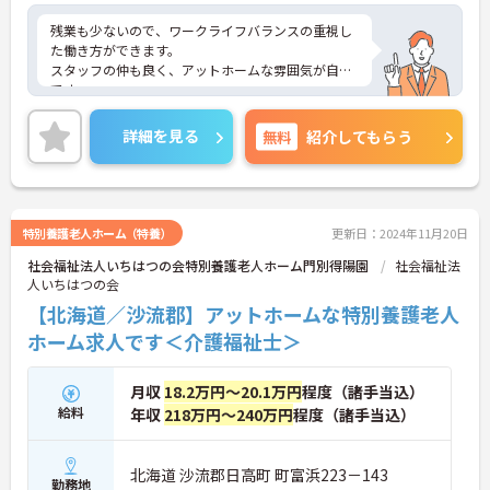
残業も少ないので、ワークライフバランスの重視し
た働き方ができます。
スタッフの仲も良く、アットホームな雰囲気が自慢
です。
ご興味ある方には、面接対策ポイントなど、詳細を
お話しいたしますのでお気軽にご相談ください。
詳細を見る
無料
紹介してもらう
特別養護老人ホーム（特養）
更新日：2024年11月20日
社会福祉法人いちはつの会特別養護老人ホーム門別得陽園
社会福祉法
人いちはつの会
【北海道／沙流郡】アットホームな特別養護老人
ホーム求人です＜介護福祉士＞
月収
18.2万円～20.1万円
程度（諸手当込）
給料
年収
218万円～240万円
程度（諸手当込）
北海道 沙流郡日高町 町富浜223－143
勤務地