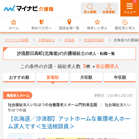
0
0
求人検索
会員登録
メニュー
ホーム
初めての方へ
面談会場一覧
保存した求人
最近見た求人
マイナビ介護職
介護福祉士
北海道
沙流郡日高町
北海道の介護福
沙流郡日高町(北海道)の介護福祉士
の求人・転職一覧
5
この条件の介護・福祉求人数
非公開求人
件 ＋
おすすめ順
新着順
月収順
年収順
養護老人ホーム
更新日：2024年11月20日
社会福祉法人いちはつの会養護老人ホーム門別長生園
社会福祉法人い
ちはつの会
【北海道／沙流郡】アットホームな養護老人ホー
ム求人です＜生活相談員＞