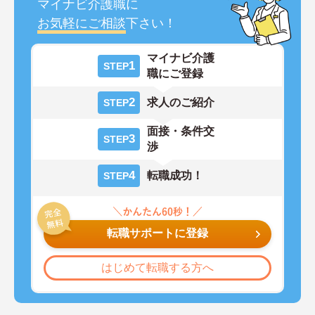
マイナビ介護職に
お気軽にご相談
下さい！
マイナビ介護
1
STEP
職にご登録
2
求人のご紹介
STEP
面接・条件交
3
STEP
渉
4
転職成功！
STEP
転職サポートに登録
はじめて転職する方へ