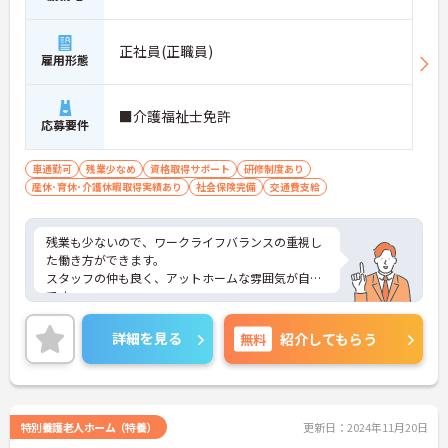
正社員(正職員)
雇用形態
■介護福祉士免許
応募要件
車通勤可
残業少なめ
資格取得サポート
研修制度あり
産休･育休･介護休暇取得実績あり
社会保険完備
交通費支給
残業も少ないので、ワークライフバランスの重視し
た働き方ができます。
スタッフの仲も良く、アットホームな雰囲気が自慢
です。
ご興味ある方には、面接対策ポイントなど、詳細を
お話しいたしますのでお気軽にご相談ください。
詳細を見る
無料
紹介してもらう
特別養護老人ホーム（特養）
更新日：2024年11月20日