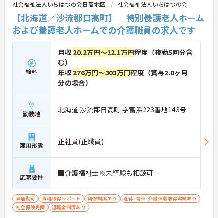
社会福祉法人いちはつの会日高地区
社会福祉法人いちはつの会
【北海道／沙流郡日高町】 特別養護老人ホーム
および養護老人ホームでの介護職員の求人です
月収
20.2万円～22.1万円
程度（夜勤5回分含
む）
給料
年収
276万円～303万円
程度（賞与2.0ヶ月
分の場合）
北海道 沙流郡日高町 字富浜223番地143号
勤務地
正社員(正職員)
雇用形態
■介護福祉士※未経験も相談可
応募要件
車通勤可
資格取得サポート
研修制度あり
産休･育休･介護休暇取得実績あり
社会保険完備
退職金制度あり