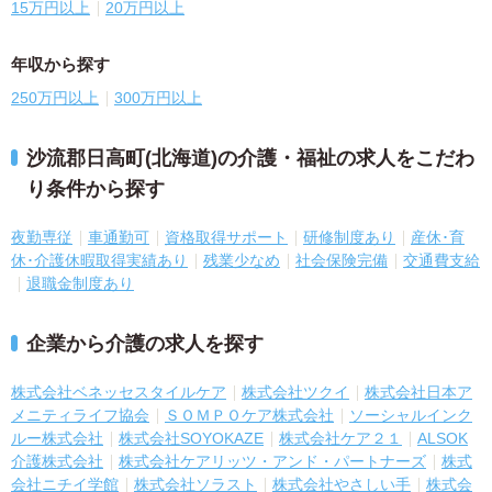
15万円以上
20万円以上
年収から探す
250万円以上
300万円以上
沙流郡日高町(北海道)の介護・福祉の求人をこだわ
り条件から探す
夜勤専従
車通勤可
資格取得サポート
研修制度あり
産休･育
休･介護休暇取得実績あり
残業少なめ
社会保険完備
交通費支給
退職金制度あり
企業から介護の求人を探す
株式会社ベネッセスタイルケア
株式会社ツクイ
株式会社日本ア
メニティライフ協会
ＳＯＭＰＯケア株式会社
ソーシャルインク
ルー株式会社
株式会社SOYOKAZE
株式会社ケア２１
ALSOK
介護株式会社
株式会社ケアリッツ・アンド・パートナーズ
株式
会社ニチイ学館
株式会社ソラスト
株式会社やさしい手
株式会