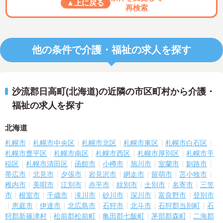
▲上に戻る
再検索
他の条件で介護・福祉の求人を探す
沙流郡日高町(北海道)の近隣の市区町村から介護・
福祉の求人を探す
北海道
札幌市
札幌市中央区
札幌市北区
札幌市東区
札幌市白石区
札幌市豊平区
札幌市南区
札幌市西区
札幌市厚別区
札幌市手
稲区
札幌市清田区
函館市
小樽市
旭川市
室蘭市
釧路市
帯広市
北見市
夕張市
岩見沢市
網走市
留萌市
苫小牧市
稚内市
美唄市
江別市
赤平市
紋別市
士別市
名寄市
三笠
市
根室市
千歳市
滝川市
砂川市
深川市
富良野市
登別市
恵庭市
伊達市
北広島市
石狩市
北斗市
石狩郡当別町
石
狩郡新篠津村
松前郡松前町
亀田郡七飯町
茅部郡森町
二海郡