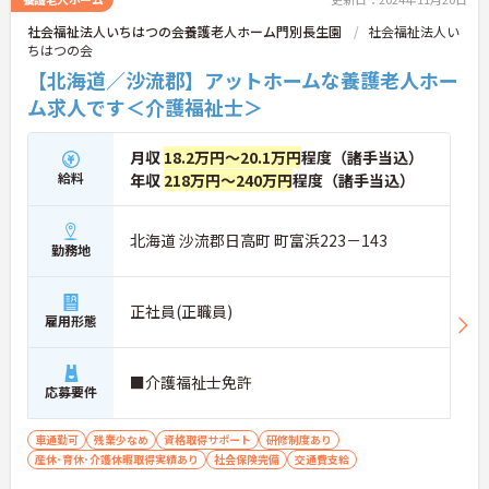
社会福祉法人いちはつの会養護老人ホーム門別長生園
社会福祉法人い
ちはつの会
【北海道／沙流郡】アットホームな養護老人ホー
ム求人です＜介護福祉士＞
月収
18.2万円～20.1万円
程度（諸手当込）
給料
年収
218万円～240万円
程度（諸手当込）
北海道 沙流郡日高町 町富浜223－143
勤務地
正社員(正職員)
雇用形態
■介護福祉士免許
応募要件
車通勤可
残業少なめ
資格取得サポート
研修制度あり
産休･育休･介護休暇取得実績あり
社会保険完備
交通費支給