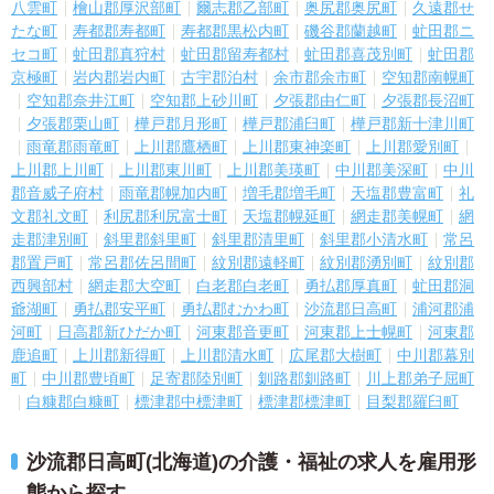
八雲町
檜山郡厚沢部町
爾志郡乙部町
奥尻郡奥尻町
久遠郡せ
たな町
寿都郡寿都町
寿都郡黒松内町
磯谷郡蘭越町
虻田郡ニ
セコ町
虻田郡真狩村
虻田郡留寿都村
虻田郡喜茂別町
虻田郡
京極町
岩内郡岩内町
古宇郡泊村
余市郡余市町
空知郡南幌町
空知郡奈井江町
空知郡上砂川町
夕張郡由仁町
夕張郡長沼町
夕張郡栗山町
樺戸郡月形町
樺戸郡浦臼町
樺戸郡新十津川町
雨竜郡雨竜町
上川郡鷹栖町
上川郡東神楽町
上川郡愛別町
上川郡上川町
上川郡東川町
上川郡美瑛町
中川郡美深町
中川
郡音威子府村
雨竜郡幌加内町
増毛郡増毛町
天塩郡豊富町
礼
文郡礼文町
利尻郡利尻富士町
天塩郡幌延町
網走郡美幌町
網
走郡津別町
斜里郡斜里町
斜里郡清里町
斜里郡小清水町
常呂
郡置戸町
常呂郡佐呂間町
紋別郡遠軽町
紋別郡湧別町
紋別郡
西興部村
網走郡大空町
白老郡白老町
勇払郡厚真町
虻田郡洞
爺湖町
勇払郡安平町
勇払郡むかわ町
沙流郡日高町
浦河郡浦
河町
日高郡新ひだか町
河東郡音更町
河東郡上士幌町
河東郡
鹿追町
上川郡新得町
上川郡清水町
広尾郡大樹町
中川郡幕別
町
中川郡豊頃町
足寄郡陸別町
釧路郡釧路町
川上郡弟子屈町
白糠郡白糠町
標津郡中標津町
標津郡標津町
目梨郡羅臼町
沙流郡日高町(北海道)の介護・福祉の求人を雇用形
態から探す