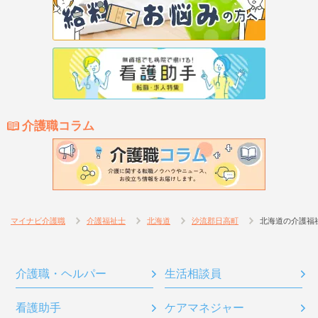
介護職コラム
マイナビ介護職
介護福祉士
北海道
沙流郡日高町
北海道の介護福
介護職・ヘルパー
生活相談員
看護助手
ケアマネジャー