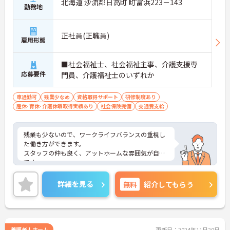
北海道 沙流郡日高町 町富浜223－143
勤務地
正社員(正職員)
雇用形態
■社会福祉士、社会福祉主事、介護支援専
応募要件
門員、介護福祉士のいずれか
車通勤可
残業少なめ
資格取得サポート
研修制度あり
産休･育休･介護休暇取得実績あり
社会保険完備
交通費支給
残業も少ないので、ワークライフバランスの重視し
た働き方ができます。
スタッフの仲も良く、アットホームな雰囲気が自慢
です。
ご興味ある方には、面接対策ポイントなど、詳細を
お話しいたしますのでお気軽にご相談ください。
詳細を見る
無料
紹介してもらう
養護老人ホーム
更新日：2024年11月20日