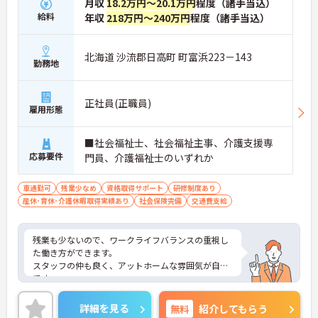
月収
18.2万円～20.1万円
程度（諸手当込）
給料
年収
218万円～240万円
程度（諸手当込）
北海道 沙流郡日高町 町富浜223－143
勤務地
正社員(正職員)
雇用形態
■社会福祉士、社会福祉主事、介護支援専
応募要件
門員、介護福祉士のいずれか
車通勤可
残業少なめ
資格取得サポート
研修制度あり
産休･育休･介護休暇取得実績あり
社会保険完備
交通費支給
残業も少ないので、ワークライフバランスの重視し
た働き方ができます。
スタッフの仲も良く、アットホームな雰囲気が自慢
です。
ご興味ある方には、面接対策ポイントなど、詳細を
お話しいたしますのでお気軽にご相談ください。
詳細を見る
無料
紹介してもらう