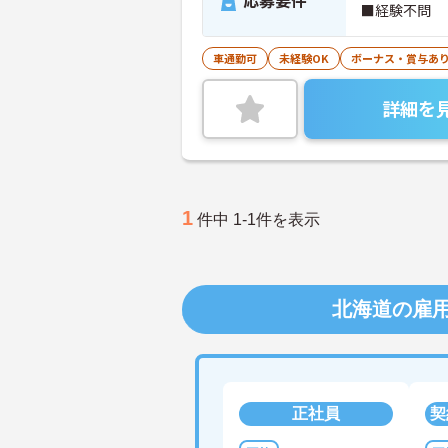
応募要件
■経験不問
車通勤可
未経験OK
ボーナス・賞与あ
詳細を
1
件中 1-1件を表示
北海道の雇
正社員
契