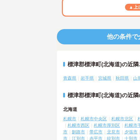
▲上
他の条件で
標津郡標津町(北海道)の近
青森県
岩手県
宮城県
秋田県
山
標津郡標津町(北海道)の近
北海道
札幌市
札幌市中央区
札幌市北区
札幌市西区
札幌市厚別区
札幌市
市
釧路市
帯広市
北見市
夕張市
市
江別市
赤平市
紋別市
士別市