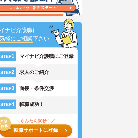
イナビ介護職に
気軽にご相談
下さい！
1
マイナビ介護職にご登録
STEP
2
求人のご紹介
STEP
3
面接・条件交渉
STEP
4
転職成功！
STEP
転職サポートに登録