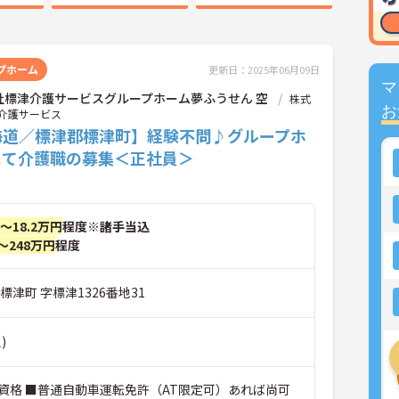
プホーム
更新日：2025年06月09日
マ
社標津介護サービスグループホーム夢ふうせん 空
株式
お
介護サービス
海道／標津郡標津町】経験不問♪グループホ
にて介護職の募集＜正社員＞
円～18.2万円
程度※諸手当込
～248万円
程度
標津町 字標津1326番地31
)
資格 ■普通自動車運転免許（AT限定可）あれば尚可