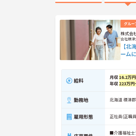
グルー
株式会
会社標津
【北
ーム
月収
16.2万
給料
年収
223万円
勤務地
北海道 標津郡
雇用形態
正社員(正職員
■介護福祉士