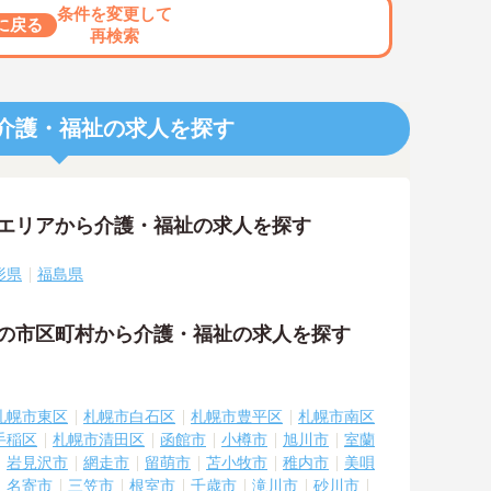
条件を変更して
に戻る
再検索
介護・福祉の求人を探す
隣エリアから介護・福祉の求人を探す
形県
福島県
隣の市区町村から介護・福祉の求人を探す
札幌市東区
札幌市白石区
札幌市豊平区
札幌市南区
手稲区
札幌市清田区
函館市
小樽市
旭川市
室蘭
岩見沢市
網走市
留萌市
苫小牧市
稚内市
美唄
名寄市
三笠市
根室市
千歳市
滝川市
砂川市