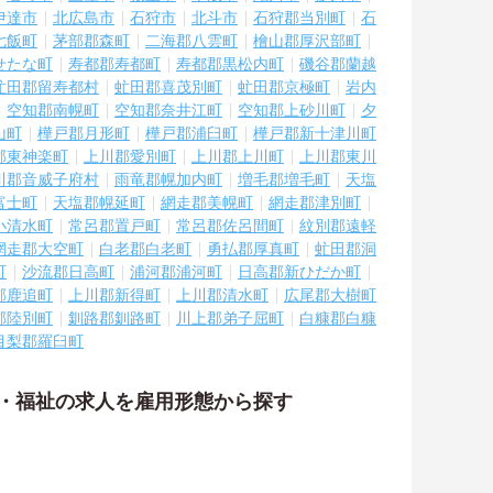
伊達市
北広島市
石狩市
北斗市
石狩郡当別町
石
七飯町
茅部郡森町
二海郡八雲町
檜山郡厚沢部町
せたな町
寿都郡寿都町
寿都郡黒松内町
磯谷郡蘭越
虻田郡留寿都村
虻田郡喜茂別町
虻田郡京極町
岩内
空知郡南幌町
空知郡奈井江町
空知郡上砂川町
夕
山町
樺戸郡月形町
樺戸郡浦臼町
樺戸郡新十津川町
郡東神楽町
上川郡愛別町
上川郡上川町
上川郡東川
川郡音威子府村
雨竜郡幌加内町
増毛郡増毛町
天塩
富士町
天塩郡幌延町
網走郡美幌町
網走郡津別町
小清水町
常呂郡置戸町
常呂郡佐呂間町
紋別郡遠軽
網走郡大空町
白老郡白老町
勇払郡厚真町
虻田郡洞
町
沙流郡日高町
浦河郡浦河町
日高郡新ひだか町
郡鹿追町
上川郡新得町
上川郡清水町
広尾郡大樹町
郡陸別町
釧路郡釧路町
川上郡弟子屈町
白糠郡白糠
目梨郡羅臼町
護・福祉の求人を雇用形態から探す