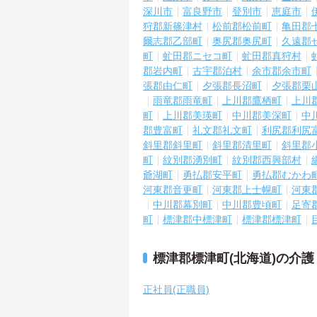
深川市
富良野市
登別市
恵庭市
狩郡新篠津村
松前郡松前町
亀田郡
爾志郡乙部町
奥尻郡奥尻町
久遠郡
町
虻田郡ニセコ町
虻田郡真狩村
郡岩内町
古宇郡泊村
余市郡余市町
張郡由仁町
夕張郡長沼町
夕張郡栗
雨竜郡雨竜町
上川郡鷹栖町
上川
町
上川郡美瑛町
中川郡美深町
中
郡豊富町
礼文郡礼文町
利尻郡利尻
斜里郡斜里町
斜里郡清里町
斜里郡
町
紋別郡湧別町
紋別郡西興部村
爺湖町
勇払郡安平町
勇払郡むかわ
河東郡音更町
河東郡上士幌町
河東
中川郡幕別町
中川郡豊頃町
足寄
町
標津郡中標津町
標津郡標津町
標津郡標津町(北海道)の介
正社員(正職員)