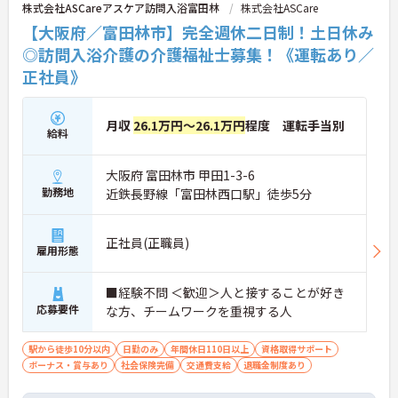
株式会社ASCareアスケア訪問入浴富田林
株式会社ASCare
【大阪府／富田林市】完全週休二日制！土日休み
◎訪問入浴介護の介護福祉士募集！《運転あり／
正社員》
月収
26.1万円～26.1万円
程度 運転手当別
給料
大阪府 富田林市 甲田1-3-6
勤務地
近鉄長野線「富田林西口駅」徒歩5分
正社員(正職員)
雇用形態
■経験不問 ＜歓迎＞人と接することが好き
応募要件
な方、チームワークを重視する人
駅から徒歩10分以内
日勤のみ
年間休日110日以上
資格取得サポート
ボーナス・賞与あり
社会保険完備
交通費支給
退職金制度あり