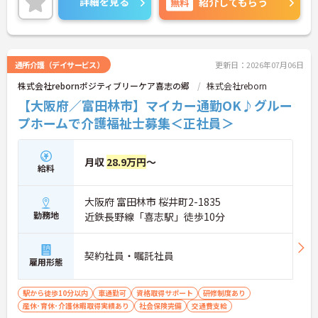
詳細を見る
無料
紹介してもらう
通所介護（デイサービス）
更新日：2026年07月06日
株式会社rebornポジティブリーケア喜志の郷
株式会社reborn
【大阪府／富田林市】マイカー通勤OK♪グルー
プホームで介護福祉士募集＜正社員＞
月収
28.9万円
～
給料
大阪府 富田林市 桜井町2-1835
勤務地
近鉄長野線「喜志駅」徒歩10分
契約社員・嘱託社員
雇用形態
駅から徒歩10分以内
車通勤可
資格取得サポート
研修制度あり
産休･育休･介護休暇取得実績あり
社会保険完備
交通費支給