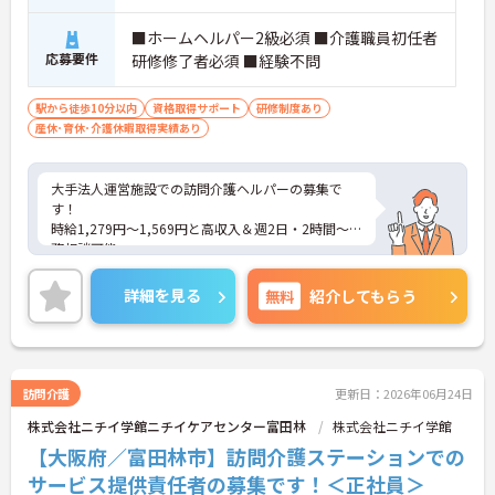
■ホームヘルパー2級必須 ■介護職員初任者
応募要件
研修修了者必須 ■経験不問
駅から徒歩10分以内
資格取得サポート
研修制度あり
産休･育休･介護休暇取得実績あり
大手法人運営施設での訪問介護ヘルパーの募集で
す！
時給1,279円～1,569円と高収入＆週2日・2時間～勤
務相談可能。
未経験の方も働きやすい環境です。育児・介護休業
実績もあり、長く安心して働けます♪ご興味がある
詳細を見る
無料
紹介してもらう
方は、ご面接のポイントをお伝えしますので、お気
軽にお問い合わせください。
訪問介護
更新日：2026年06月24日
株式会社ニチイ学館ニチイケアセンター富田林
株式会社ニチイ学館
【大阪府／富田林市】訪問介護ステーションでの
サービス提供責任者の募集です！＜正社員＞