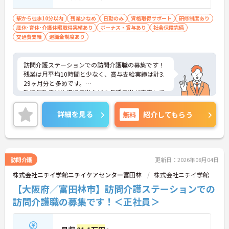
駅から徒歩10分以内
残業少なめ
日勤のみ
資格取得サポート
研修制度あり
産休･育休･介護休暇取得実績あり
ボーナス・賞与あり
社会保険完備
交通費支給
退職金制度あり
訪問介護ステーションでの訪問介護職の募集です！
残業は月平均10時間と少なく、賞与支給実績は計3.
29ヶ月分と多めです。
勤続年数手当や資格手当などの各種手当が充実して
おり、長く働きやすい環境です☆
ご興味のある方には、面接対策ポイントなど、さら
詳細を見る
無料
紹介してもらう
に詳細をお話しいたしますのでお気軽にご相談くだ
さい！
訪問介護
更新日：2026年08月04日
株式会社ニチイ学館ニチイケアセンター富田林
株式会社ニチイ学館
【大阪府／富田林市】訪問介護ステーションでの
訪問介護職の募集です！＜正社員＞