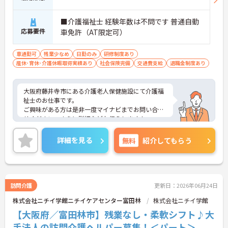
■介護福祉士 経験年数は不問です 普通自動
応募要件
車免許（AT限定可）
車通勤可
残業少なめ
日勤のみ
研修制度あり
産休･育休･介護休暇取得実績あり
社会保険完備
交通費支給
退職金制度あり
大阪府藤井寺市にある介護老人保健施設にて介護福
祉士のお仕事です。
ご興味がある方は是非一度マイナビまでお問い合わ
せください。さらに詳細などお伝えします！
詳細を見る
無料
紹介してもらう
訪問介護
更新日：2026年06月24日
株式会社ニチイ学館ニチイケアセンター富田林
株式会社ニチイ学館
【大阪府／富田林市】残業なし・柔軟シフト♪大
手法人の訪問介護ヘルパー募集！＜パート＞