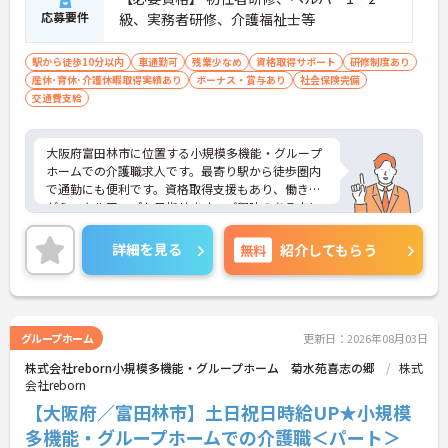
応募要件
級、実務者研修、介護福祉士等
駅から徒歩10分以内
車通勤可
残業少なめ
資格取得サポート
研修制度あり
産休･育休･介護休暇取得実績あり
ボーナス・賞与あり
社会保険完備
交通費支給
大阪府富田林市に位置する小規模多機能・グループ
ホームでの介護職求人です。最寄り駅から徒歩圏内
で通勤にも便利です。資格取得支援もあり、働きな
がらスキルアップも目指せます。ご興味のある方に
は、面接対策ポイントなど、さらに詳細をお話しい
たしますのでお気軽にご相談ください！
詳細を見る
無料
紹介してもらう
グループホーム
更新日：2026年08月03日
株式会社reborn小規模多機能・グループホーム 菊水苑喜志の郷
株式
会社reborn
【大阪府／富田林市】土日祝日時給UP★小規模
多機能・グループホームでの介護職＜パート＞