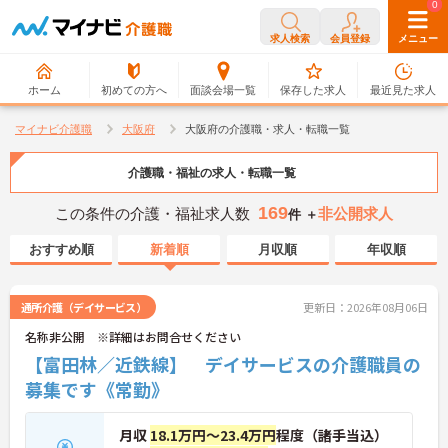
0
0
求人検索
会員登録
メニュー
ホーム
初めての方へ
面談会場一覧
保存した求人
最近見た求人
マイナビ介護職
大阪府
大阪府の介護職・求人・転職一覧
介護職・福祉の求人・転職一覧
169
この条件の介護・福祉求人数
非公開求人
件 ＋
おすすめ順
新着順
月収順
年収順
通所介護（デイサービス）
更新日：2026年08月06日
名称非公開 ※詳細はお問合せください
【富田林／近鉄線】 デイサービスの介護職員の
募集です《常勤》
月収
18.1万円～23.4万円
程度（諸手当込）