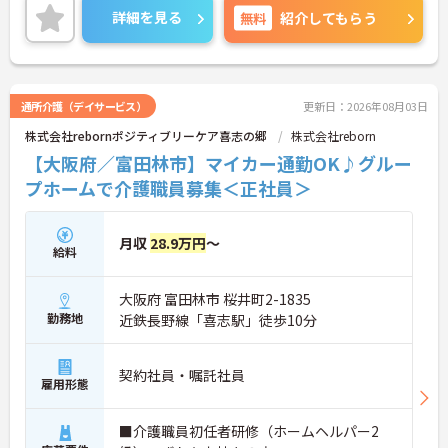
たしますのでお気軽にご相談ください！
詳細を見る
無料
紹介してもらう
通所介護（デイサービス）
更新日：2026年08月03日
株式会社rebornポジティブリーケア喜志の郷
株式会社reborn
【大阪府／富田林市】マイカー通勤OK♪グルー
プホームで介護職員募集＜正社員＞
月収
28.9万円
～
給料
大阪府 富田林市 桜井町2-1835
勤務地
近鉄長野線「喜志駅」徒歩10分
契約社員・嘱託社員
雇用形態
■介護職員初任者研修（ホームヘルパー2