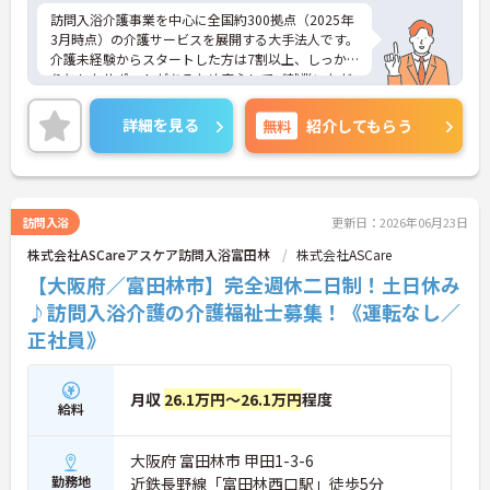
訪問入浴介護事業を中心に全国約300拠点（2025年
3月時点）の介護サービスを展開する大手法人です。
介護未経験からスタートした方は7割以上、しっか
りとしたサポートがあるため安心してご就業いただ
けます。お風呂に入れなくて困っている方に、手を
差し伸べてあげられるとてもやりがいのあるお仕事
詳細を見る
無料
紹介してもらう
です。ご興味ある方には、面接対策ポイントなど、
さらに詳細をお話しいたしますのでお気軽にご相談
ください！
訪問入浴
更新日：2026年06月23日
株式会社ASCareアスケア訪問入浴富田林
株式会社ASCare
【大阪府／富田林市】完全週休二日制！土日休み
♪訪問入浴介護の介護福祉士募集！《運転なし／
正社員》
月収
26.1万円～26.1万円
程度
給料
大阪府 富田林市 甲田1-3-6
勤務地
近鉄長野線「富田林西口駅」徒歩5分