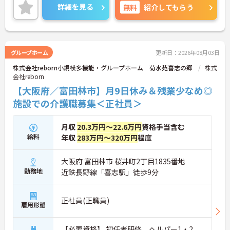
ご興味のある方には、面接対策ポイントなど、さら
詳細を見る
無料
紹介してもらう
に詳細をお話しいたしますのでお気軽にご相談くだ
さい！
グループホーム
更新日：2026年08月03日
株式会社reborn小規模多機能・グループホーム 菊水苑喜志の郷
株式
会社reborn
【大阪府／富田林市】月9日休み＆残業少なめ◎
施設での介護職募集＜正社員＞
月収
20.3万円～22.6万円
資格手当含む
給料
年収
283万円～320万円
程度
大阪府 富田林市 桜井町2丁目1835番地
勤務地
近鉄長野線「喜志駅」徒歩9分
正社員(正職員)
雇用形態
【必要資格】 初任者研修、ヘルパー1・2