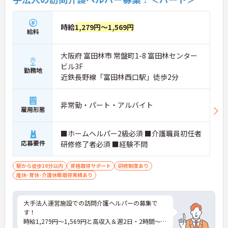
時給
1,279円～1,569円
給料
大阪府 富田林市 常盤町1-8 富田林センター
ビル3F
勤務地
近鉄長野線「富田林西口駅」徒歩2分
非常勤・パート・アルバイト
雇用形態
■ホームヘルパー2級必須 ■介護職員初任者
応募要件
研修修了者必須 ■経験不問
駅から徒歩10分以内
資格取得サポート
研修制度あり
産休･育休･介護休暇取得実績あり
大手法人運営施設での訪問介護ヘルパーの募集で
す！
時給1,279円～1,569円と高収入＆週2日・2時間～勤