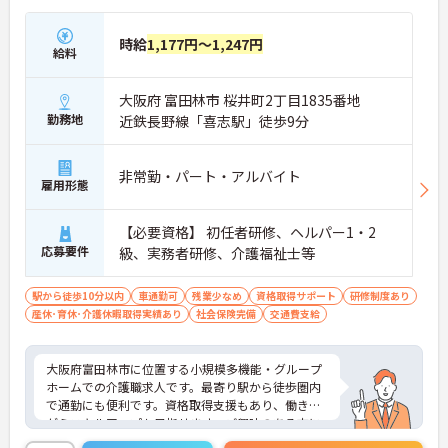
時給
1,177円～1,247円
給料
大阪府 富田林市 桜井町2丁目1835番地
勤務地
近鉄長野線「喜志駅」徒歩9分
非常勤・パート・アルバイト
雇用形態
【必要資格】 初任者研修、ヘルパー1・2
応募要件
級、実務者研修、介護福祉士等
駅から徒歩10分以内
車通勤可
残業少なめ
資格取得サポート
研修制度あり
産休･育休･介護休暇取得実績あり
社会保険完備
交通費支給
大阪府富田林市に位置する小規模多機能・グループ
ホームでの介護職求人です。最寄り駅から徒歩圏内
で通勤にも便利です。資格取得支援もあり、働きな
がらスキルアップも目指せます。ご興味のある方に
は、面接対策ポイントなど、さらに詳細をお話しい