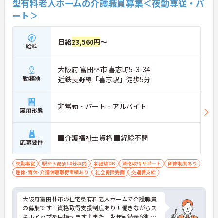
型有料老人ホームの介護職員募集＜夜勤専従・パ
ート＞
日給
23,560円
～
給料
大阪府 富田林市 喜志町5-3-34
勤務地
近鉄長野線「喜志駅」徒歩5分
非常勤・パート・アルバイト
雇用形態
■介護福祉士資格 ■経験不問
応募要件
夜勤専従
駅から徒歩10分以内
未経験OK
資格取得サポート
研修制度あり
産休･育休･介護休暇取得実績あり
社会保険完備
交通費支給
大阪府富田林市の住宅型有料老人ホームで介護職員
の募集です！資格取得支援制度あり！働きながらス
キルアップを目指せます♪また、永年勤続表彰制度