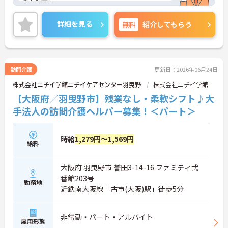
務相談可能。
未経験の方も働きやすい環境です。育児・介護休業
実績もあり、長く安心して働けます♪ご興味がある
詳細を見る
無料
紹介してもらう
方は、ご面接のポイントをお伝えしますので、お気
軽にお問い合わせください。
訪問介護
更新日：2026年06月24日
株式会社ニチイ学館ニチイケアセンター羽曳野
株式会社ニチイ学館
【大阪府／羽曳野市】残業なし・柔軟シフト♪大
手法人の訪問介護ヘルパー募集！＜パート＞
時給
1,279円～1,569円
給料
大阪府 羽曳野市 誉田3-14-16 ファミティ弐
番館203号
勤務地
近鉄南大阪線「古市(大阪)駅」徒歩5分
非常勤・パート・アルバイト
雇用形態