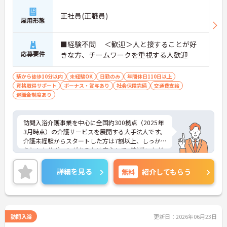
正社員(正職員)
雇用形態
■経験不問 ＜歓迎＞人と接することが好
応募要件
きな方、チームワークを重視する人歓迎
駅から徒歩10分以内
未経験OK
日勤のみ
年間休日110日以上
資格取得サポート
ボーナス・賞与あり
社会保険完備
交通費支給
退職金制度あり
訪問入浴介護事業を中心に全国約300拠点（2025年
3月時点）の介護サービスを展開する大手法人です。
介護未経験からスタートした方は7割以上、しっか
りとしたサポートがあるため安心してご就業いただ
けます。お風呂に入れなくて困っている方に、手を
差し伸べてあげられるとてもやりがいのあるお仕事
詳細を見る
無料
紹介してもらう
です。ご興味ある方には、面接対策ポイントなど、
さらに詳細をお話しいたしますのでお気軽にご相談
ください！
訪問入浴
更新日：2026年06月23日