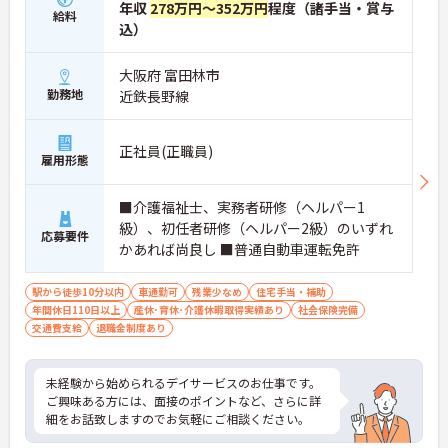
年収
278万円～352万円
程度（諸手当・賞与
給料
込）
大阪府 富田林市
勤務地
近鉄長野線
正社員(正職員)
雇用形態
■介護福祉士、実務者研修（ヘルパー1
級）、初任者研修（ヘルパー2級）のいずれ
応募要件
かあれば尚良し ■普通自動車運転免許
駅から徒歩10分以内
車通勤可
残業少なめ
住宅手当・補助
年間休日110日以上
産休･育休･介護休暇取得実績あり
社会保険完備
交通費支給
退職金制度あり
未経験から始められるデイサービスのお仕事です。
ご興味ある方には、面接のポイントなど、さらに詳
細をお話致しますのでお気軽にご相談ください。