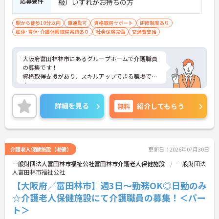
応募要件
級）いずれかお持ちの方
駅から徒歩10分以内
車通勤可
資格取得サポート
研修制度あり
産休･育休･介護休暇取得実績あり
社会保険完備
交通費支給
大阪府富田林林市にあるグループホームで介護職員
の募集です！
資格取得支援があり、スキルアップできる職場です
♪
また、最寄駅から徒歩10分圏内でマイカー通勤もOK
なので、ご自身のライフスタイルに合わせた交通手
詳細を見る
無料
紹介してもらう
段が選べます◎
ご興味ある方は面接ポイントをお伝えしますので、
お気軽にご連絡ください。
介護老人保健施設（老健）
更新日：2026年07月30日
一般財団法人富田林市福祉公社富田林市介護老人保健施設
一般財団法
人富田林市福祉公社
【大阪府／富田林市】週3日～勤務OK◎日勤のみ
☆介護老人保健施設にて介護職員の募集！＜パー
ト＞