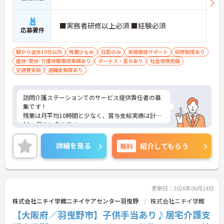
■実務者研修以上必須 ■経験必須
応募要件
駅から徒歩10分以内
残業少なめ
日勤のみ
資格取得サポート
研修制度あり
産休･育休･介護休暇取得実績あり
ボーナス・賞与あり
社会保険完備
交通費支給
退職金制度あり
訪問介護ステーションでのサービス提供責任者の募
集です！
残業は月平均10時間と少なく、賞与支給実績は計4.
23ヶ月分と多めです。
勤続年数手当や資格手当などの各種手当が充実して
おり、長く働きやすい環境です☆
詳細を見る
無料
紹介してもらう
ご興味のある方には、面接対策ポイントなど、さら
に詳細をお話しいたしますのでお気軽にご相談くだ
さい！
更新日：2026年06月24日
株式会社ニチイ学館ニチイケアセンター羽曳野
株式会社ニチイ学館
【大阪府／羽曳野市】子供手当あり♪居宅介護支