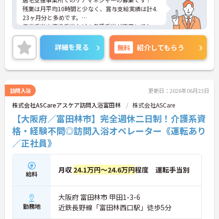
残業は月平均10時間と少なく、賞与支給実績は計4.
23ヶ月分と多めです。
子供手当や資格手当などの各種手当が充実してお
り、長く働きやすい環境です☆
ご興味のある方には、面接対策ポイントなど、さら
詳細を見る
無料
紹介してもらう
に詳細をお話しいたしますのでお気軽にご相談くだ
さい！
訪問入浴
更新日：2026年06月23日
株式会社ASCareアスケア訪問入浴富田林
株式会社ASCare
【大阪府／富田林市】完全週休二日制！介護系資
格・経験不問◎訪問入浴オペレーター《運転あり
／正社員》
月収
24.1万円～24.6万円
程度 運転手当別
給料
大阪府 富田林市 甲田1-3-6
勤務地
近鉄長野線「富田林西口駅」徒歩5分