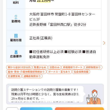
月収
21.1万円
～
給料
大阪府 富田林市 常盤町1-8 富田林センター
ビル3F
勤務地
近鉄長野線「富田林西口駅」徒歩2分
正社員(正職員)
雇用形態
■初任者研修以上必須 ■経験必須 ■普通自
応募要件
動車運転免許
駅から徒歩10分以内
残業少なめ
日勤のみ
資格取得サポート
研修制度あり
産休･育休･介護休暇取得実績あり
ボーナス・賞与あり
社会保険完備
交通費支給
退職金制度あり
訪問介護ステーションでの訪問介護職の募集です！
残業は月平均10時間と少なく、賞与支給実績は計3.
29ヶ月分と多めです。
勤続年数手当や資格手当などの各種手当が充実して
おり、長く働きやすい環境です☆