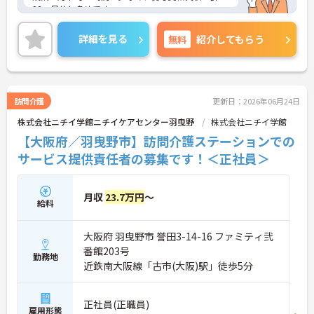
23ヶ月分と多めです。
勤続年数手当や資格手当などの各種手当が充実して
おり、長く働きやすい環境です☆
詳細を見る
無料
紹介してもらう
ご興味のある方には、面接対策ポイントなど、さら
に詳細をお話しいたしますのでお気軽にご相談くだ
さい！
訪問介護
更新日：2026年06月24日
株式会社ニチイ学館ニチイケアセンター羽曳野
株式会社ニチイ学館
【大阪府／羽曳野市】訪問介護ステーションでの
サービス提供責任者の募集です！＜正社員＞
月収
23.7万円
～
給料
大阪府 羽曳野市 誉田3-14-16 ファミティ弐
番館203号
勤務地
近鉄南大阪線「古市(大阪)駅」徒歩5分
正社員(正職員)
雇用形態