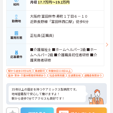
月収
17.7万円～19.2万円
給料
大阪府 富田林市 寿町１丁目６－１０
勤務地
近鉄長野線「富田林西口駅」徒歩6分
正社員(正職員)
雇用形態
■介護福祉士 ■ホームヘルパー1級 ■ホー
ムヘルパー2級 ■介護職員初任者研修 ■介
応募要件
護実務者研修
駅から徒歩10分以内
車通勤可
年間休日110日以上
産休･育休･介護休暇取得実績あり
社会保険完備
交通費支給
退職金制度あり
35年以上の歴史を持つケアミックス型病院です。
地域密着型で安心して働けますよ！
駅から徒歩7分でアクセスも良好です！