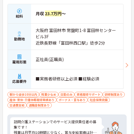
月収
23.7万円
～
給料
大阪府 富田林市 常盤町1-8 富田林センター
ビル3F
勤務地
近鉄長野線「富田林西口駅」徒歩2分
正社員(正職員)
雇用形態
■実務者研修以上必須 ■経験必須
応募要件
駅から徒歩10分以内
残業少なめ
日勤のみ
資格取得サポート
研修制度あり
産休･育休･介護休暇取得実績あり
ボーナス・賞与あり
社会保険完備
交通費支給
退職金制度あり
訪問介護ステーションでのサービス提供責任者の募
集です！
残業は月平均10時間と少なく、賞与支給実績は計4.