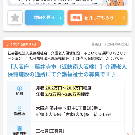
もあり、長く働きやすい環境が整っています◎ご興
味のある方は、面接ポイントをお伝えしますので、
お気軽にご連絡ください。
詳細を見る
無料
紹介してもらう
デイケア（通所リハ）
更新日：2026年06月25日
社会福祉法人恩徳福祉会 介護老人保健施設 ふじいでら通所リハビリテ
ーション
社会福祉法人恩徳福祉会 介護老人保健施設 ふじいでら
【大阪府／藤井寺市（近鉄南大阪線）】介護老人
保健施設の通所にて介護福祉士の募集です♪
月収
20.2万円～20.6万円
程度
給料
年収
272万円～286万円
程度
大阪府 藤井寺市 野中1丁目103番１
勤務地
近鉄南大阪線「古市(大阪)駅」徒歩15分
正社員(正職員)
雇用形態