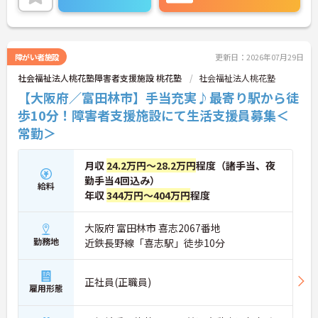
ご興味のある方には、面接対策ポイントなど、さら
に詳細をお話しいたしますのでお気軽にご相談くだ
さい！
障がい者施設
更新日：2026年07月29日
社会福祉法人桃花塾障害者支援施設 桃花塾
社会福祉法人桃花塾
【大阪府／富田林市】手当充実♪最寄り駅から徒
歩10分！障害者支援施設にて生活支援員募集＜
常勤＞
月収
24.2万円～28.2万円
程度（諸手当、夜
勤手当4回込み）
給料
年収
344万円～404万円
程度
大阪府 富田林市 喜志2067番地
勤務地
近鉄長野線「喜志駅」徒歩10分
正社員(正職員)
雇用形態