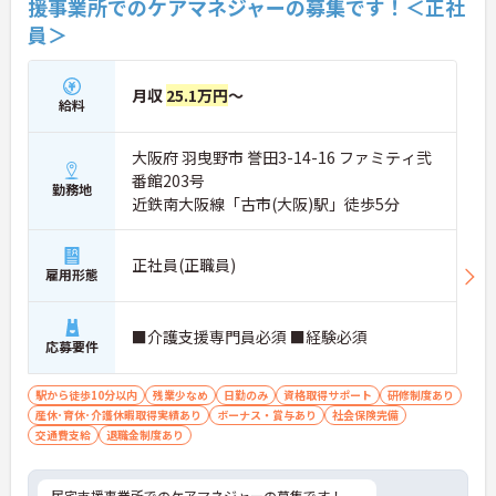
援事業所でのケアマネジャーの募集です！＜正社
員＞
月収
25.1万円
～
給料
大阪府 羽曳野市 誉田3-14-16 ファミティ弐
番館203号
勤務地
近鉄南大阪線「古市(大阪)駅」徒歩5分
正社員(正職員)
雇用形態
■介護支援専門員必須 ■経験必須
応募要件
駅から徒歩10分以内
残業少なめ
日勤のみ
資格取得サポート
研修制度あり
産休･育休･介護休暇取得実績あり
ボーナス・賞与あり
社会保険完備
交通費支給
退職金制度あり
居宅支援事業所でのケアマネジャーの募集です！