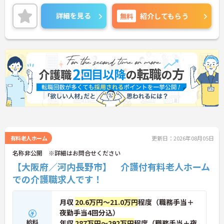
詳細を見る
無料
紹介してもらう
有料老人ホーム
更新日：2026年08月05日
名称非公開 ※詳細はお問合せください
【大阪府／河内長野市】 介護付有料老人ホーム
での介護職求人です！
月収
20.6万円～21.0万円
程度（職務手当＋
夜勤手当4回分込）
給料
年収
287万円～292万円
程度（職務手当＋夜