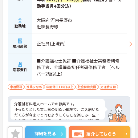
勤手当月4回分込）
大阪府 河内長野市
勤務地
近鉄長野線
正社員(正職員)
雇用形態
■介護福祉士免許 ■介護福祉士実務者研修
修了者、介護職員初任者研修修了者 （ヘル
応募要件
パー2級以上）
車通勤可
残業少なめ
年間休日110日以上
社会保険完備
交通費支給
介護付有料老人ホームでの募集です。
ゆったりとした雰囲気の明るい職場で、ご入居いた
だく方が今までと同じようにくらしを楽しみ、生協
ならではの安心をプラスすること、地域と一緒に育
むホームを目指し、提携医療機関をはじめとする地
元の方々と密接な関係を築くことを大切にしていま
詳細を見る
無料
紹介してもらう
す！お問い合わせをお待ちしております♪