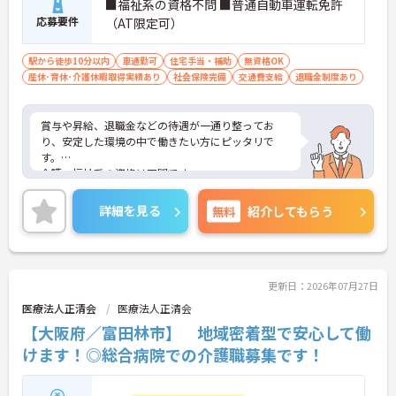
■福祉系の資格不問 ■普通自動車運転免許
応募要件
（AT限定可）
駅から徒歩10分以内
車通勤可
住宅手当・補助
無資格OK
産休･育休･介護休暇取得実績あり
社会保険完備
交通費支給
退職金制度あり
賞与や昇給、退職金などの待遇が一通り整ってお
り、安定した環境の中で働きたい方にピッタリで
す。
介護・福祉系の資格は不問です。
ご興味ある方には、面接対策ポイントなど、さらに
詳細をお話しいたしますのでお気軽にご相談くださ
詳細を見る
無料
紹介してもらう
い。
更新日：2026年07月27日
医療法人正清会
医療法人正清会
【大阪府／富田林市】 地域密着型で安心して働
けます！◎総合病院での介護職募集です！