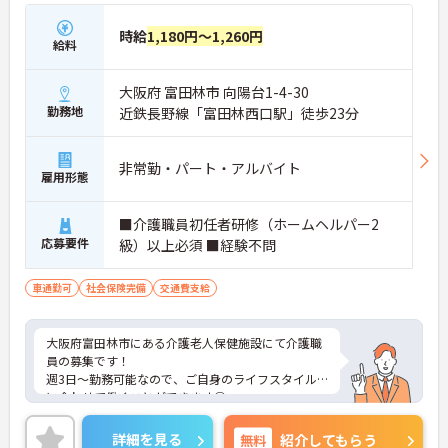
時給
1,180円～1,260円
給料
大阪府 富田林市 向陽台1-4-30
勤務地
近鉄長野線「富田林西口駅」徒歩23分
非常勤・パート・アルバイト
雇用形態
■介護職員初任者研修（ホームヘルパー2
応募要件
級）以上必須 ■経験不問
車通勤可
社会保険完備
交通費支給
大阪府富田林市にある介護老人保健施設にて介護職
員の募集です！
週3日～勤務可能なので、ご自身のライフスタイル
に合わせて働くことができます◎
残業は月に1時間程度と少なめ！ゆとりを持って働
くことが可能です！
詳細を見る
無料
紹介してもらう