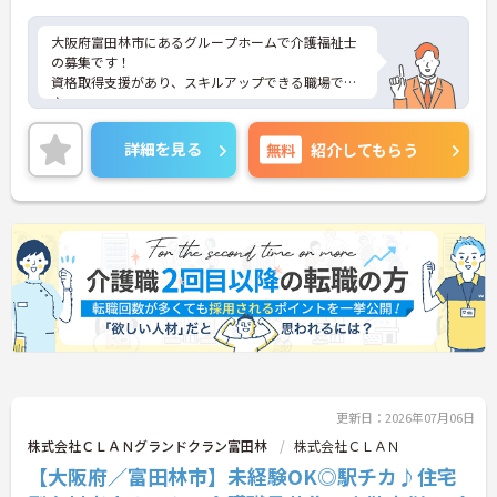
大阪府富田林市にあるグループホームで介護福祉士
の募集です！
資格取得支援があり、スキルアップできる職場です
♪
また、最寄駅から徒歩10分圏内でマイカー通勤もOK
なので、ご自身のライフスタイルに合わせた交通手
詳細を見る
無料
紹介してもらう
段が選べます◎
ご興味ある方は面接ポイントをお伝えしますので、
お気軽にご連絡ください。
更新日：2026年07月06日
株式会社ＣＬＡＮグランドクラン富田林
株式会社ＣＬＡＮ
【大阪府／富田林市】未経験OK◎駅チカ♪住宅