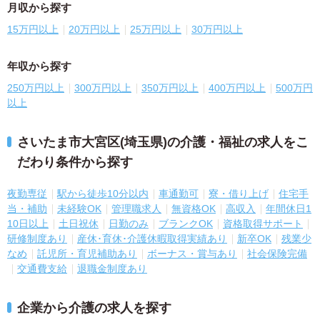
月収から探す
15万円以上
20万円以上
25万円以上
30万円以上
年収から探す
250万円以上
300万円以上
350万円以上
400万円以上
500万円
以上
さいたま市大宮区(埼玉県)の介護・福祉の求人をこ
だわり条件から探す
夜勤専従
駅から徒歩10分以内
車通勤可
寮・借り上げ
住宅手
当・補助
未経験OK
管理職求人
無資格OK
高収入
年間休日1
10日以上
土日祝休
日勤のみ
ブランクOK
資格取得サポート
研修制度あり
産休･育休･介護休暇取得実績あり
新卒OK
残業少
なめ
託児所・育児補助あり
ボーナス・賞与あり
社会保険完備
交通費支給
退職金制度あり
企業から介護の求人を探す