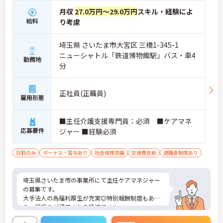
月収
27.0万円～29.0万円
スキル・経験によ
給料
り考慮
埼玉県 さいたま市大宮区 三橋1-345-1
ニューシャトル「鉄道博物館駅」バス・車4
勤務地
分
正社員(正職員)
雇用形態
■主任介護支援専門員：必須 ■ケアマネ
応募要件
ジャー ■経験必須
日勤のみ
ボーナス・賞与あり
社会保険完備
交通費支給
退職金制度あり
埼玉県さいたま市の事業所にて主任ケアマネジャー
の募集です。
大手法人の為福利厚生が充実◎特別報酬制度もあ
り、頑張りが評価される環境です！
リフレッシュ休暇が年間17日とプライベートとの両