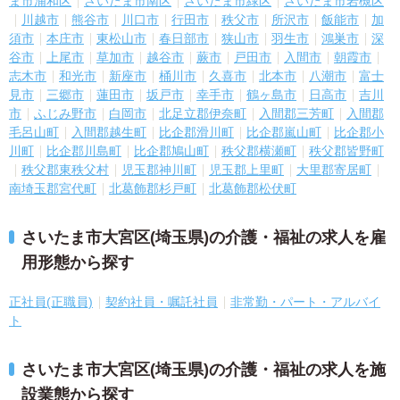
ま市浦和区
さいたま市南区
さいたま市緑区
さいたま市岩槻区
川越市
熊谷市
川口市
行田市
秩父市
所沢市
飯能市
加
須市
本庄市
東松山市
春日部市
狭山市
羽生市
鴻巣市
深
谷市
上尾市
草加市
越谷市
蕨市
戸田市
入間市
朝霞市
志木市
和光市
新座市
桶川市
久喜市
北本市
八潮市
富士
見市
三郷市
蓮田市
坂戸市
幸手市
鶴ヶ島市
日高市
吉川
市
ふじみ野市
白岡市
北足立郡伊奈町
入間郡三芳町
入間郡
毛呂山町
入間郡越生町
比企郡滑川町
比企郡嵐山町
比企郡小
川町
比企郡川島町
比企郡鳩山町
秩父郡横瀬町
秩父郡皆野町
秩父郡東秩父村
児玉郡神川町
児玉郡上里町
大里郡寄居町
南埼玉郡宮代町
北葛飾郡杉戸町
北葛飾郡松伏町
さいたま市大宮区(埼玉県)の介護・福祉の求人を雇
用形態から探す
正社員(正職員)
契約社員・嘱託社員
非常勤・パート・アルバイ
ト
さいたま市大宮区(埼玉県)の介護・福祉の求人を施
設業態から探す