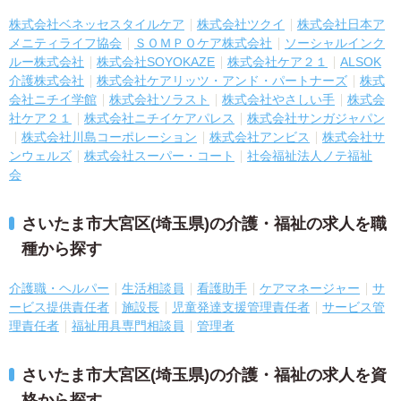
株式会社ベネッセスタイルケア
株式会社ツクイ
株式会社日本ア
メニティライフ協会
ＳＯＭＰＯケア株式会社
ソーシャルインク
ルー株式会社
株式会社SOYOKAZE
株式会社ケア２１
ALSOK
介護株式会社
株式会社ケアリッツ・アンド・パートナーズ
株式
会社ニチイ学館
株式会社ソラスト
株式会社やさしい手
株式会
社ケア２１
株式会社ニチイケアパレス
株式会社サンガジャパン
株式会社川島コーポレーション
株式会社アンビス
株式会社サ
ンウェルズ
株式会社スーパー・コート
社会福祉法人ノテ福祉
会
さいたま市大宮区(埼玉県)の介護・福祉の求人を職
種から探す
介護職・ヘルパー
生活相談員
看護助手
ケアマネージャー
サ
ービス提供責任者
施設長
児童発達支援管理責任者
サービス管
理責任者
福祉用具専門相談員
管理者
さいたま市大宮区(埼玉県)の介護・福祉の求人を資
格から探す