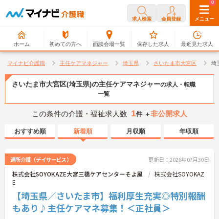
0
0
求人検索
会員登録
メニュー
ホーム
初めての方へ
面談会場一覧
保存した求人
最近見た求人
マイナビ介護職
主任ケアマネジャー
埼玉県
さいたま市大宮区
埼
さいたま市大宮区(埼玉県)の主任ケアマネジャー
の求人・転職
一覧
1
この条件の介護・福祉求人数
非公開求人
件 ＋
おすすめ順
新着順
月収順
年収順
通所介護（デイサービス）
更新日：2026年07月30日
株式会社SOYOKAZE大宮三橋ケアセンターそよ風
株式会社SOYOKAZ
E
【埼玉県／さいたま市】福利厚生充実◎特別報酬
もあり♪主任ケアマネ募集！＜正社員＞