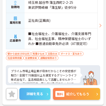
埼玉県 越谷市 蒲生西町2-2-25
勤務地
東武伊勢崎線「蒲生駅」徒歩5分
正社員(正職員)
雇用形態
■社会福祉士、介護福祉士、介護支援専門
員、社会福祉主事、精神保健福祉士のいず
応募要件
れか ■普通自動車免許必須（AT限定可）
駅から徒歩10分以内
残業少なめ
日勤のみ
ボーナス・賞与あり
社会保険完備
交通費支給
退職金制度あり
プライム市場上場企業が母体だからこその安定感が
魅力！全国で70施設以上を運営するグリーンライフ
株式会社で、生活相談員として活躍しませんか？平
均残業は月5時間程度、平均有給取得日数は年9日
と、ワークライフバランスを大切にできる環境で
す。階層別・職種別の研修制度も充実しており、ス
詳細を見る
無料
紹介してもらう
キルアップを目指せる風土が整っています。温かみ
のある職場で、これまでの経験を活かし、チームで
連携しながら質の高いケアを提供したいという意欲