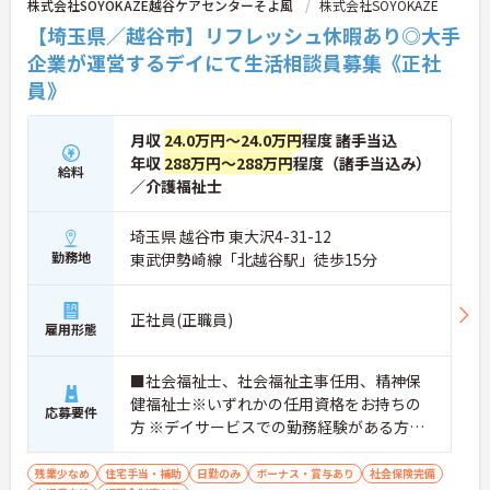
株式会社SOYOKAZE越谷ケアセンターそよ風
株式会社SOYOKAZE
【埼玉県／越谷市】リフレッシュ休暇あり◎大手
企業が運営するデイにて生活相談員募集《正社
員》
月収
24.0万円～24.0万円
程度 諸手当込
年収
288万円～288万円
程度（諸手当込み）
給料
／介護福祉士
埼玉県 越谷市 東大沢4-31-12
勤務地
東武伊勢崎線「北越谷駅」徒歩15分
正社員(正職員)
雇用形態
■社会福祉士、社会福祉主事任用、精神保
健福祉士※いずれかの任用資格をお持ちの
応募要件
方 ※デイサービスでの勤務経験がある方、
生活相談員の実務経験がある方歓迎
残業少なめ
住宅手当・補助
日勤のみ
ボーナス・賞与あり
社会保険完備