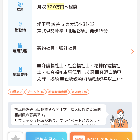
月収
27.0万円
～程度
給料
埼玉県 越谷市 東大沢4-31-12
勤務地
東武伊勢崎線「北越谷駅」徒歩15分
契約社員・嘱託社員
雇用形態
■介護福祉士・社会福祉士・精神保健福祉
士・社会福祉主事任用：必須 ■普通自動車
応募要件
免許：必須 ■経験必須(介護経験3年以上) ■
ブランク可能
日勤のみ
ブランクOK
社会保険完備
交通費支給
埼玉県越谷市に位置するデイサービスにおける生活
相談員の募集です。
リフレッシュ休暇があり、プライベートとのメリハ
リのある働き方が可能です。また、研修制度があ
り、働きながらスキルアップが目指せる環境です。
ご興味のある方には、面接対策ポイントなど、さら
詳細を見る
無料
紹介してもらう