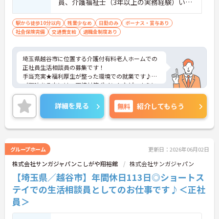
員、介護福祉士（3年以上の実務経験）いず
れか必須■普通自動車免許必須（AT限定
可）
駅から徒歩10分以内
残業少なめ
日勤のみ
ボーナス・賞与あり
社会保険完備
交通費支給
退職金制度あり
埼玉県越谷市に位置する介護付有料老人ホームでの
正社員生活相談員の募集です！
手当充実★福利厚生が整った環境での就業です♪
ご興味ある方には、面接対策ポイントなど、さらに
詳細をお話しいたしますのでお気軽にご相談くださ
い。
詳細を見る
無料
紹介してもらう
グループホーム
更新日：2026年06月02日
株式会社サンガジャパンこしがや翔裕館
株式会社サンガジャパン
【埼玉県／越谷市】年間休日113日◎ショートス
テイでの生活相談員としてのお仕事です♪＜正社
員＞