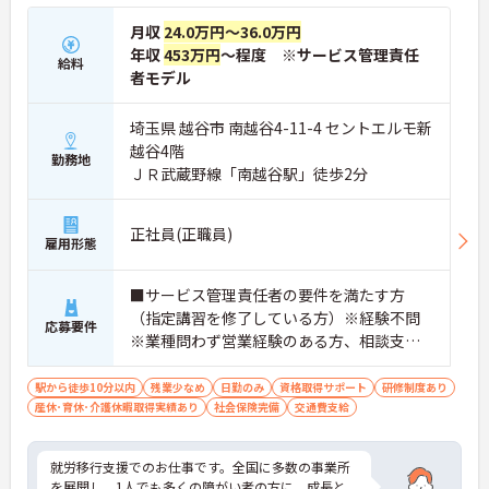
月収
24.0万円～36.0万円
年収
453万円
～程度 ※サービス管理責任
給料
者モデル
埼玉県 越谷市 南越谷4-11-4 セントエルモ新
越谷4階
勤務地
ＪＲ武蔵野線「南越谷駅」徒歩2分
正社員(正職員)
雇用形態
■サービス管理責任者の要件を満たす方
（指定講習を修了している方）※経験不問
応募要件
※業種問わず営業経験のある方、相談支
援・直接支援の経験がある方歓迎
駅から徒歩10分以内
残業少なめ
日勤のみ
資格取得サポート
研修制度あり
産休･育休･介護休暇取得実績あり
社会保険完備
交通費支給
就労移行支援でのお仕事です。全国に多数の事業所
を展開し、1人でも多くの障がい者の方に、成長と