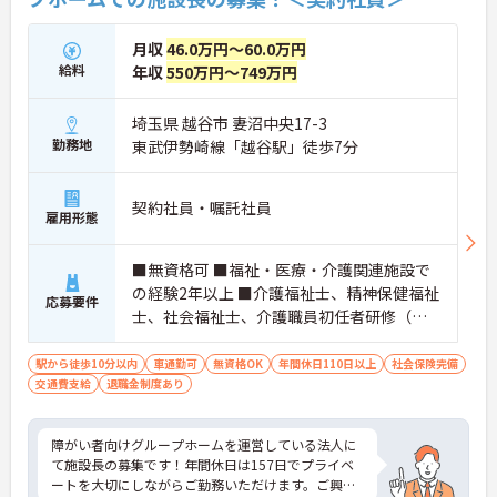
月収
46.0万円～60.0万円
給料
年収
550万円～749万円
埼玉県 越谷市 妻沼中央17-3
勤務地
東武伊勢崎線「越谷駅」徒歩7分
契約社員・嘱託社員
雇用形態
■無資格可 ■福祉・医療・介護関連施設で
の経験2年以上 ■介護福祉士、精神保健福祉
応募要件
士、社会福祉士、介護職員初任者研修（旧
ヘルパー2級）、介護職員実務者研修（旧ヘ
ルパー1級/基礎研修）の資格者歓迎
駅から徒歩10分以内
車通勤可
無資格OK
年間休日110日以上
社会保険完備
交通費支給
退職金制度あり
障がい者向けグループホームを運営している法人に
て施設長の募集です！年間休日は157日でプライベ
ートを大切にしながらご勤務いただけます。ご興味