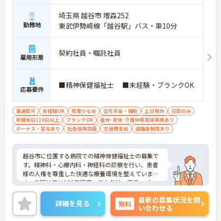
埼玉県 越谷市 増森252
勤務地
東武伊勢崎線「越谷駅」バス・車10分
契約社員・嘱託社員
雇用形態
■精神保健福祉士 ■未経験・ブランクOK
応募要件
車通勤可
未経験OK
残業少なめ
住宅手当・補助
土日祝休
日勤のみ
年間休日110日以上
ブランクOK
産休･育休･介護休暇取得実績あり
ボーナス・賞与あり
社会保険完備
交通費支給
退職金制度あり
越谷市に位置する病院での精神保健福祉士の募集で
す。精神科・心療内科・神経科の診察を行い、患者
様の人権を尊重した快適な療養環境を整えていま
す。年間休日は120日程度、年末年始・夏季・ゴー
ルデンウィーク・誕生日休暇など多様な休暇制度も
最新の募集状況を問
充実。未経験やブランクのある方でも安心して働け
詳細を見る
無料
い合わせる
るよう、就業後の丁寧なサポートを行っています。
ご興味のある方には、面接対策ポイントなど、さら