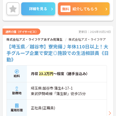
績があり、休日休暇制度が充実しています。また、
研修制度が充実しているので、スキルアップが見込
詳細を見る
無料
紹介してもらう
めます。
ご興味のある方には、面接対策ポイントなど、さら
に詳細をお話しいたしますのでお気軽にご相談くだ
さい！
通所介護（デイサービス）
更新日：2026年05月29日
株式会社アズ・ライフケアあずみ苑蒲生
株式会社アズ・ライフケア
【埼玉県／越谷市】寮完備♪年休110日以上！大
手グループ企業で安定◎施設での生活相談員《日
勤》
月収
23.2万円
～程度（諸手当込み）
給料
埼玉県 越谷市 蒲生4-17-1
勤務地
東武伊勢崎線「蒲生駅」徒歩15分
正社員(正職員)
雇用形態