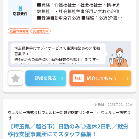
■資格：介護福祉士・社会福祉士・精神保
健福祉士・社会福祉主事任用いずれか必須
応募要件
■普通自動車免許必須 ■経験：必須(介護経
験3年以上)
社会保険完備
交通費支給
埼玉県越谷市のデイサービスて生活相談員の非常勤
募集です！
週4日からの勤務OK！勤務日数の相談も可能ですの
でプライベートとの両立も可能です♪
生活相談員にチャレンジしてみたい方のご応募も大
歓迎です！
詳細を見る
無料
紹介してもらう
ご興味のある方には、面接対策ポイントなどさらに
詳細をお話いたしますので、お気軽にご相談くださ
い。
更新日：2025年09月10日
ウェルビー株式会社ウェルビー新越谷駅前センター
ウェルビー株式会
社
【埼玉県／越谷市】日勤のみ◎週休2日制／就労
移行支援事業所にてスタッフ募集！