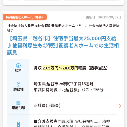
との両立もしやすいです。
ご興味のある方はお気軽にお問い合わせ下さい。さ
らに詳細などお伝えします！
特別養護老人ホーム（特養）
更新日：2022年08月29日
社会福祉法人幸光福祉会特別養護老人ホームさち
社会福祉法人幸光福
祉会
【埼玉県／越谷市】住宅手当最大25,000円支給
♪他福利厚生も◎特別養護老人ホームでの生活相
談員
月収
23.5万円～24.6万円
程度（諸手当込）
給料
埼玉県 越谷市 神明町3丁目18番地
勤務地
東武伊勢崎線「北越谷駅」バス・車6分
正社員(正職員)
雇用形態
■介護支援専門員必須 ※社会福祉士、精神
保健福祉士、介護福祉士、会福祉主事任用