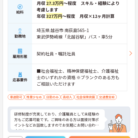
月収
27.3万円
～程度 スキル・経験により
考慮します
給料
年収
327万円
～程度 月収×12ヶ月計算
埼玉県 越谷市 南荻島565-1
勤務地
東武伊勢崎線「北越谷駅」バス・車5分
契約社員・嘱託社員
雇用形態
■社会福祉士、精神保健福祉士、介護福祉
士のいずれかの資格 ※ブランクのある方も
応募要件
ご相談いただけます
車通勤可
残業少なめ
日勤のみ
高収入
社会保険完備
交通費支給
研修制度が充実しており、介護職員として未経験の
方もご応募可能です。ご興味のある方は面接対策ポ
イントなどお話致しますのでお気軽にお問い合わせ
ください。