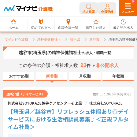
0
0
求人検索
会員登録
メニュー
ホーム
初めての方へ
面談会場一覧
保存した求人
最近見た求人
マイナビ介護職
精神保健福祉士
埼玉県
越谷市
埼玉県の精神保健
越谷市(埼玉県)の精神保健福祉士
の求人・転職一覧
23
この条件の介護・福祉求人数
非公開求人
件 ＋
おすすめ順
新着順
月収順
年収順
通所介護（デイサービス）
更新日：2026年08月05日
株式会社SOYOKAZE越谷ケアセンターそよ風
株式会社SOYOKAZE
【埼玉県／越谷市】リフレッシュ休暇あり◎デイ
サービスにおける生活相談員募集♪＜正規フルタ
イム社員＞