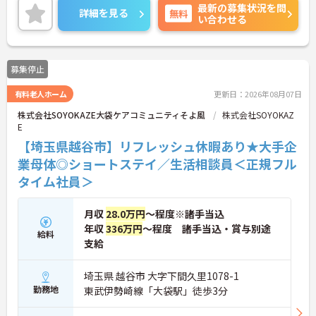
最新の募集状況を問
詳細を見る
無料
い合わせる
募集停止
有料老人ホーム
更新日：2026年08月07日
株式会社SOYOKAZE大袋ケアコミュニティそよ風
株式会社SOYOKAZ
E
【埼玉県越谷市】リフレッシュ休暇あり★大手企
業母体◎ショートステイ／生活相談員＜正規フル
タイム社員＞
月収
28.0万円
～程度※諸手当込
年収
336万円
～程度 諸手当込・賞与別途
給料
支給
埼玉県 越谷市 大字下間久里1078-1
勤務地
東武伊勢崎線「大袋駅」徒歩3分