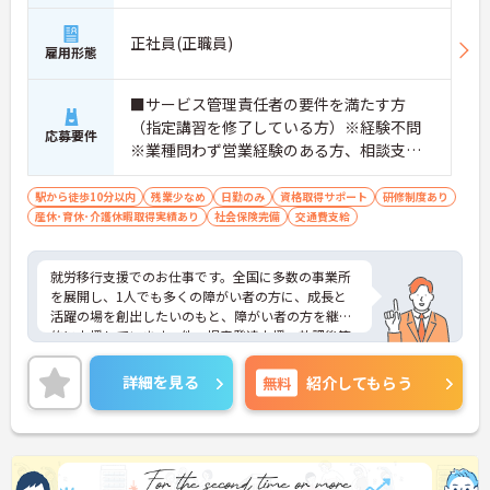
ＪＲ武蔵野線「南越谷駅」徒歩2分
正社員(正職員)
雇用形態
■サービス管理責任者の要件を満たす方
（指定講習を修了している方）※経験不問
応募要件
※業種問わず営業経験のある方、相談支
援・直接支援の経験がある方歓迎
駅から徒歩10分以内
残業少なめ
日勤のみ
資格取得サポート
研修制度あり
産休･育休･介護休暇取得実績あり
社会保険完備
交通費支給
就労移行支援でのお仕事です。全国に多数の事業所
を展開し、1人でも多くの障がい者の方に、成長と
活躍の場を創出したいのもと、障がい者の方を継続
的に支援しています。他、児童発達支援、放課後等
デイサービスも展開しており安定感も抜群です。
ご興味ある方には、面接対策ポイントなど、さらに
詳細を見る
無料
紹介してもらう
詳細をお話しいたしますのでお気軽にご相談くださ
い！