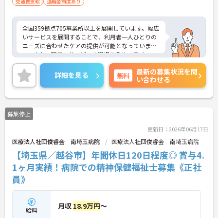
交通費支給
退職金制度あり
全国359拠点705事業所以上を展開しています。幅広
いサービスを展開することで、利用者一人ひとりの
ニーズに合わせたケアの提供が可能となっていま
す。また、職員もサービスの選択を含め、ライフス
タイルに合わせた働き方の選択肢が多くあります。
最新の募集状況を問
入社時研修はもちろん、サービス・職種ごとに研修
詳細を見る
無料
い合わせる
カリキュラムが整っており学び成長できる環境で
す。
ご興味のある方は面接対策ポイントなどお話致しま
すのでお気軽にお問い合わせください。
募集停止
更新日：2026年06月17日
医療法人社団俊睿会 南埼玉病院
医療法人社団俊睿会 南埼玉病院
【埼玉県／越谷市】年間休日120日程度◎ 賞与4.
1ヶ月実績！病院での精神保健福祉士募集《正社
員》
月収
18.9万円
～
給料