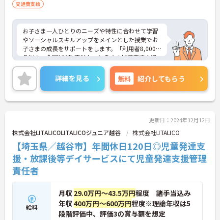
交通費支給
お子さま一人ひとりのニーズや特性に合わせて学習
やソーシャルスキルアップをメインとした授業でお
子さまの成長をサポートをします。「利用者8,000
名以上、全国100教室以上」と多くの指導実績を通
して培ったノウハウもあり、満足度の高いサービス
の提供とともに、自身の療育分野でのスキル向上も
詳細を見る
無料
紹介してもらう
目指せます。年間休日は120日前後とプライベート
との両立もしやすいです。
ご興味のある方はお気軽にお問い合わせ下さい。さ
らに詳細などお伝えします！
更新日：2024年12月12日
株式会社LITALICOLITALICOジュニア越谷
株式会社LITALICO
【埼玉県／越谷市】年間休日120日◎児童発達支
援・放課後等デイサービスにて児童発達支援管理
責任者
月収
29.0万円～43.5万円
程度 諸手当込み
年収
400万円～600万円
程度※理論年収は5
給料
段階評価中、評価3の賞与額を想定