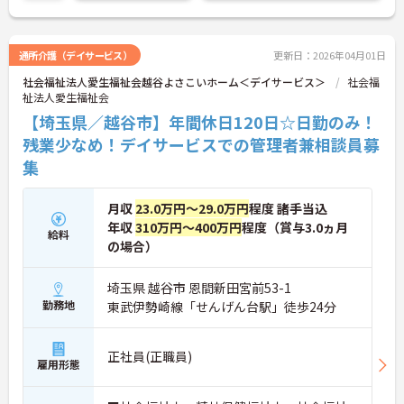
通所介護（デイサービス）
更新日：2026年04月01日
社会福祉法人愛生福祉会越谷よさこいホーム＜デイサービス＞
社会福
祉法人愛生福祉会
【埼玉県／越谷市】年間休日120日☆日勤のみ！
残業少なめ！デイサービスでの管理者兼相談員募
集
月収
23.0万円～29.0万円
程度 諸手当込
年収
310万円～400万円
程度（賞与3.0ヵ月
給料
の場合）
埼玉県 越谷市 恩間新田宮前53-1
勤務地
東武伊勢崎線「せんげん台駅」徒歩24分
正社員(正職員)
雇用形態