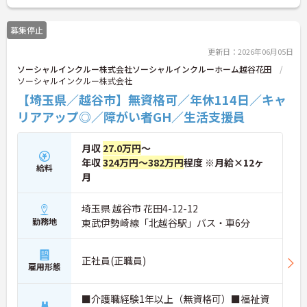
に詳細をお話ししますのでお気軽にご相談くださ
い！
募集停止
更新日：2026年06月05日
ソーシャルインクルー株式会社ソーシャルインクルーホーム越谷花田
ソーシャルインクルー株式会社
【埼玉県／越谷市】無資格可／年休114日／キャ
リアアップ◎／障がい者GH／生活支援員
月収
27.0万円
～
年収
324万円～382万円
程度 ※月給×12ヶ
給料
月
埼玉県 越谷市 花田4-12-12
勤務地
東武伊勢崎線「北越谷駅」バス・車6分
正社員(正職員)
雇用形態
■介護職経験1年以上（無資格可）■福祉資