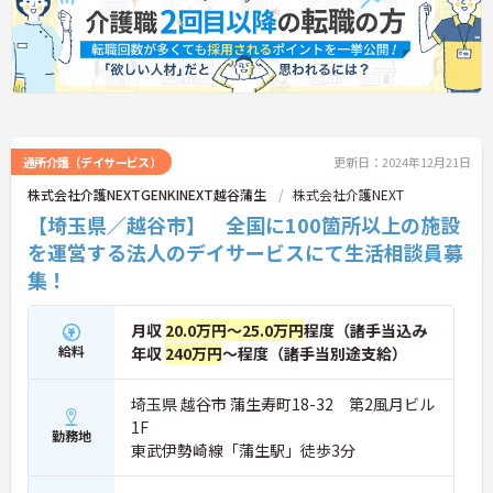
通所介護（デイサービス）
更新日：2024年12月21日
株式会社介護NEXTGENKINEXT越谷蒲生
株式会社介護NEXT
【埼玉県／越谷市】 全国に100箇所以上の施設
を運営する法人のデイサービスにて生活相談員募
集！
月収
20.0万円～25.0万円
程度（諸手当込み
給料
年収
240万円
～程度（諸手当別途支給）
埼玉県 越谷市 蒲生寿町18-32 第2風月ビル
1F
勤務地
東武伊勢崎線「蒲生駅」徒歩3分