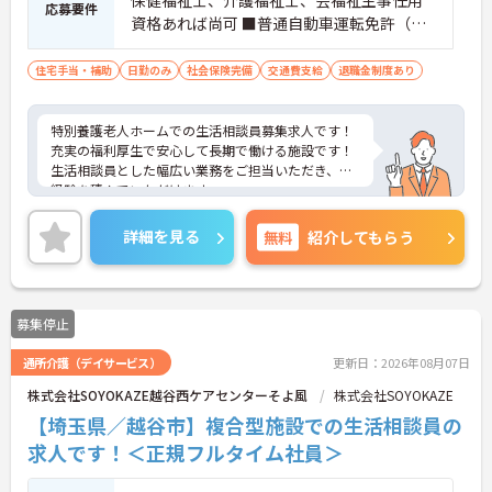
応募要件
資格あれば尚可 ■普通自動車運転免許（必
須：ＡＴ限定可）
住宅手当・補助
日勤のみ
社会保険完備
交通費支給
退職金制度あり
特別養護老人ホームでの生活相談員募集求人です！
充実の福利厚生で安心して長期で働ける施設です！
生活相談員とした幅広い業務をご担当いただき、ご
経験を積んでいただけます。
ご興味ある方には、面接のポイントなど、さらに詳
細をお話致しますのでお気軽にご相談ください。
詳細を見る
無料
紹介してもらう
募集停止
通所介護（デイサービス）
更新日：2026年08月07日
株式会社SOYOKAZE越谷西ケアセンターそよ風
株式会社SOYOKAZE
【埼玉県／越谷市】複合型施設での生活相談員の
求人です！＜正規フルタイム社員＞