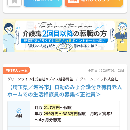
に詳細をご案内しますのでお気軽にご相談くださ
い！
有料老人ホーム
更新日：2026年06月02日
グリーンライフ株式会社メディス越谷蒲生
グリーンライフ株式会社
【埼玉県／越谷市】日勤のみ♪介護付き有料老人
ホームでの生活相談員の募集＜正社員＞
月収
21.7万円
～程度
年収
299万円～388万円
程度 月給×賞与3
給料
～4ヶ月分想定