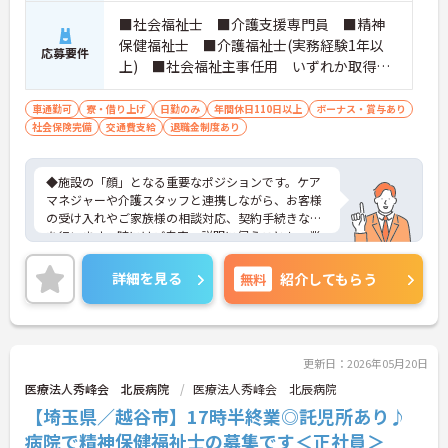
■社会福祉士 ■介護支援専門員 ■精神
保健福祉士 ■介護福祉士(実務経験1年以
応募要件
上) ■社会福祉主事任用 いずれか取得さ
れている方 ■普通自動車免許をお持ちの
方 ※厚生労働大臣が定める科目を3科目以上
車通勤可
寮・借り上げ
日勤のみ
年間休日110日以上
ボーナス・賞与あり
社会保険完備
交通費支給
履修していることが成績証明書の提示にて
退職金制度あり
認められる方もご応募可能です。
◆施設の「顔」となる重要なポジションです。ケア
マネジャーや介護スタッフと連携しながら、お客様
の受け入れやご家族様の相談対応、契約手続きなど
を行います。時にはご自宅へ説明に伺うことも。業
務の幅は広いですが、その分、お客様の「困った」
に寄り添い、解決できた時の喜びはひとしおです。
詳細を見る
無料
紹介してもらう
親身な対応ができるあなたを、スタッフみんなが待
っています。
◆年間休日は117日以上あり、シフト制ですが希望
休も考慮してもらえるので予定が立てやすいのが嬉
しいポイントです。有給休暇は1時間単位で取得でき
更新日：2026年05月20日
るので、「ちょっと用事を済ませたい」という時に
医療法人秀峰会 北辰病院
医療法人秀峰会 北辰病院
も便利。オンとオフを上手に切り替えて、自分らし
【埼玉県／越谷市】17時半終業◎託児所あり♪
い働き方が実現できます。
◆タブレット端末を活用した介護記録システムを導
病院で精神保健福祉士の募集です＜正社員＞