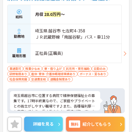
入♪スタッフ同士の情報共有もスムーズになり、
「ご利用者様と向き合う時間が増えた」と現場でも
好評です。効率よく働けます。
月収
28.0万円
～
給料
埼玉県 越谷市 七左町4-358
勤務地
ＪＲ武蔵野線「南越谷駅」バス・車11分
正社員(正職員)
雇用形態
車通勤可
残業少なめ
寮・借り上げ
託児所・育児補助
日勤のみ
研修制度あり
産休･育休･介護休暇取得実績あり
ボーナス・賞与あり
社会保険完備
交通費支給
退職金制度あり
埼玉県越谷市に位置する病院で精神保健福祉士の募
集です。17時半終業なので、ご家庭やプライベート
との両立がしやすい職場です♪また、各種福利厚生
も充実しており、長く働きやすい環境が整っていま
す！ご興味のある方はご面接のポイントお伝えしま
すのでご気軽にお問い合わせください。
詳細を見る
無料
紹介してもらう