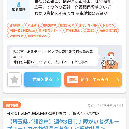
■社会福祉士、精神保健福祉士、社会福祉
主事、その他の福祉・介護関係資格※いず
応募要件
れかの資格を所持で可 ※生活相談員業務経
験、管理者業務経験があれば尚可 ■普通自
動車運転免許あれば尚可（ＡＴ限定可）
管理職求人
車通勤可
未経験OK
残業少なめ
住宅手当・補助
日勤のみ
年間休日110日以上
資格取得サポート
研修制度あり
高収入
社会保険完備
交通費支給
退職金制度あり
越谷市にあるデイサービスでの管理者兼相談員の募
集です！
休日も年間120日と多く、プライベートと仕事が両
立しやすい環境です。
ご興味のある方は是非お気軽にお問い合わせくださ
い。
詳細を見る
無料
紹介してもらう
訪問看護
更新日：2026年03月26日
株式会社AMATUHIAMANEKU熊谷妻沼
株式会社AMATUHI
【埼玉県／熊谷市】週休3日制♪障がい者グルー
プホームでの施設長の募集！＜契約社員＞