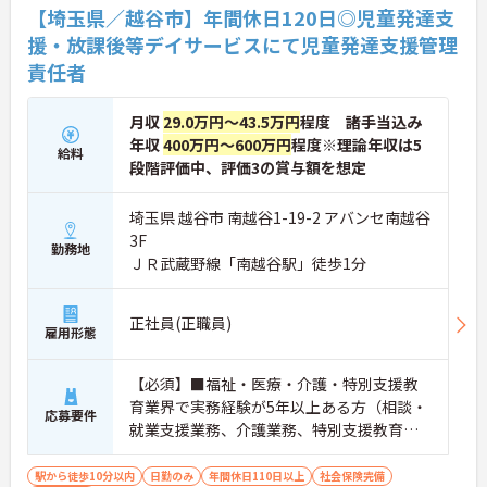
【埼玉県／越谷市】年間休日120日◎児童発達支
援・放課後等デイサービスにて児童発達支援管理
責任者
月収
29.0万円～43.5万円
程度 諸手当込み
年収
400万円～600万円
程度※理論年収は5
給料
段階評価中、評価3の賞与額を想定
埼玉県 越谷市 南越谷1-19-2 アバンセ南越谷
3F
勤務地
ＪＲ武蔵野線「南越谷駅」徒歩1分
正社員(正職員)
雇用形態
【必須】■福祉・医療・介護・特別支援教
育業界で実務経験が5年以上ある方（相談・
応募要件
就業支援業務、介護業務、特別支援教育な
ど）■児童発達支援管理責任者研修受講者
駅から徒歩10分以内
日勤のみ
年間休日110日以上
社会保険完備