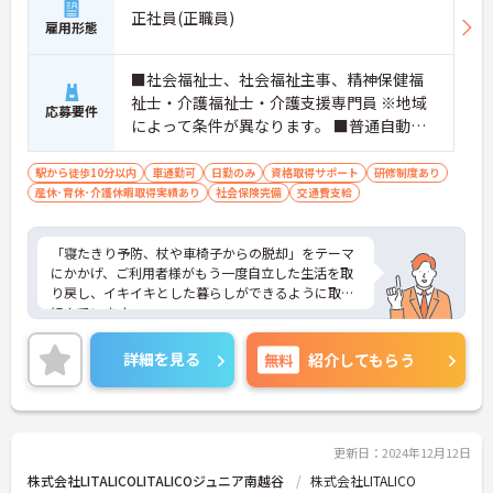
正社員(正職員)
雇用形態
■社会福祉士、社会福祉主事、精神保健福
祉士・介護福祉士・介護支援専門員 ※地域
応募要件
によって条件が異なります。 ■普通自動車
免許（AT限定可） ※未経験可、ブランク可
駅から徒歩10分以内
車通勤可
日勤のみ
資格取得サポート
研修制度あり
産休･育休･介護休暇取得実績あり
社会保険完備
交通費支給
「寝たきり予防、杖や車椅子からの脱却」をテーマ
にかかげ、ご利用者様がもう一度自立した生活を取
り戻し、イキイキとした暮らしができるように取り
組んでいます。
整骨院からスタートした法人で、現在も店舗を増や
し続けている安定感のある母体です。事業拡大傾向
詳細を見る
無料
紹介してもらう
にあるため、頑張り次第ではキャリアアップも見込
めるます。複数の店舗を経営しているノウハウを生
かした研修制度も自身の成長に繋がります。自立支
援に向けての熱い想いのスタッフが多く、活気があ
る職場も魅力の1つです。
更新日：2024年12月12日
ご興味のある方はお気軽にお問い合わせ下さいま
株式会社LITALICOLITALICOジュニア南越谷
株式会社LITALICO
せ。