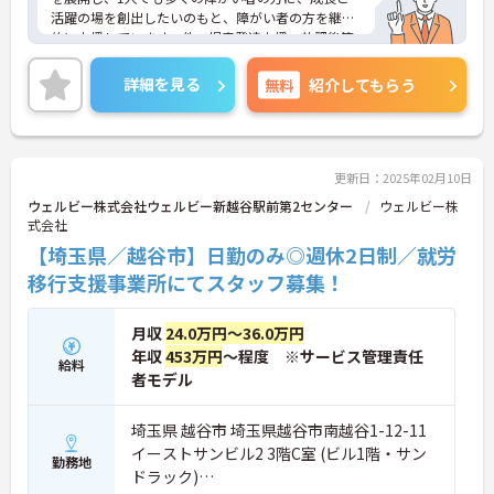
活躍の場を創出したいのもと、障がい者の方を継続
的に支援しています。他、児童発達支援、放課後等
デイサービスも展開しており安定感も抜群です。
ご興味ある方には、面接対策ポイントなど、さらに
詳細を見る
無料
紹介してもらう
詳細をお話しいたしますのでお気軽にご相談くださ
い！
更新日：2025年02月10日
ウェルビー株式会社ウェルビー新越谷駅前第2センター
ウェルビー株
式会社
【埼玉県／越谷市】日勤のみ◎週休2日制／就労
移行支援事業所にてスタッフ募集！
月収
24.0万円～36.0万円
年収
453万円
～程度 ※サービス管理責任
給料
者モデル
埼玉県 越谷市 埼玉県越谷市南越谷1-12-11
イーストサンビル2 3階C室 (ビル1階・サン
勤務地
ドラック)