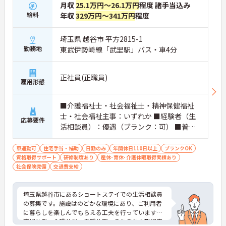
月収
25.1万円～26.1万円
程度 諸手当込み
給料
年収
329万円～341万円
程度
埼玉県 越谷市 平方2815-1
勤務地
東武伊勢崎線「武里駅」バス・車4分
正社員(正職員)
雇用形態
■介護福祉士・社会福祉士・精神保健福祉
士・社会福祉主事：いずれか ■経験者（生
応募要件
活相談員）：優遇（ブランク：可） ■普通
自動車運転免許
車通勤可
住宅手当・補助
日勤のみ
年間休日110日以上
ブランクOK
資格取得サポート
研修制度あり
産休･育休･介護休暇取得実績あり
社会保険完備
交通費支給
埼玉県越谷市にあるショートステイでの生活相談員
の募集です。施設はのどかな環境にあり、ご利用者
に暮らしを楽しんでもらえる工夫を行っています。
育児休業・介護休業・看護休暇、それぞれの取得実