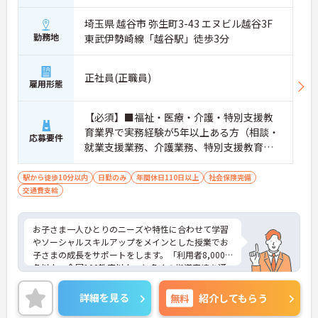
埼玉県 越谷市 弥生町3-43 エヌビル越谷3F
勤務地
東武伊勢崎線「越谷駅」徒歩3分
正社員(正職員)
雇用形態
【必須】■福祉・医療・介護・特別支援教
育業界で実務経験が5年以上ある方（相談・
応募要件
就業支援業務、介護業務、特別支援教育な
ど）■児童発達支援管理責任者研修受講者
駅から徒歩10分以内
日勤のみ
年間休日110日以上
社会保険完備
交通費支給
お子さま一人ひとりのニーズや特性に合わせて学習
やソーシャルスキルアップをメインとした授業でお
子さまの成長をサポートをします。「利用者8,000
名以上、全国100教室以上」と多くの指導実績を通
して培ったノウハウもあり、満足度の高いサービス
の提供とともに、自身の療育分野でのスキル向上も
詳細を見る
無料
紹介してもらう
目指せます。年間休日は120日前後とプライベート