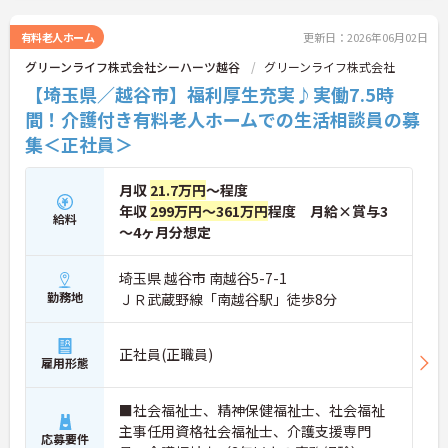
のある方にぴったりの職場です。
有料老人ホーム
更新日：2026年06月02日
グリーンライフ株式会社シーハーツ越谷
グリーンライフ株式会社
【埼玉県／越谷市】福利厚生充実♪実働7.5時
間！介護付き有料老人ホームでの生活相談員の募
集＜正社員＞
月収
21.7万円
～程度
年収
299万円～361万円
程度 月給×賞与3
給料
～4ヶ月分想定
埼玉県 越谷市 南越谷5-7-1
勤務地
ＪＲ武蔵野線「南越谷駅」徒歩8分
正社員(正職員)
雇用形態
■社会福祉士、精神保健福祉士、社会福祉
主事任用資格社会福祉士、介護支援専門
応募要件