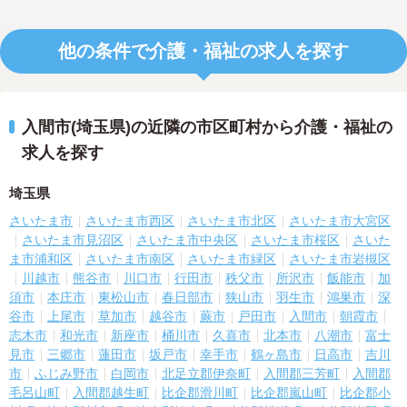
他の条件で介護・福祉の求人を探す
入間市(埼玉県)の近隣の市区町村から介護・福祉の
求人を探す
埼玉県
さいたま市
さいたま市西区
さいたま市北区
さいたま市大宮区
さいたま市見沼区
さいたま市中央区
さいたま市桜区
さいた
ま市浦和区
さいたま市南区
さいたま市緑区
さいたま市岩槻区
川越市
熊谷市
川口市
行田市
秩父市
所沢市
飯能市
加
須市
本庄市
東松山市
春日部市
狭山市
羽生市
鴻巣市
深
谷市
上尾市
草加市
越谷市
蕨市
戸田市
入間市
朝霞市
志木市
和光市
新座市
桶川市
久喜市
北本市
八潮市
富士
見市
三郷市
蓮田市
坂戸市
幸手市
鶴ヶ島市
日高市
吉川
市
ふじみ野市
白岡市
北足立郡伊奈町
入間郡三芳町
入間郡
毛呂山町
入間郡越生町
比企郡滑川町
比企郡嵐山町
比企郡小