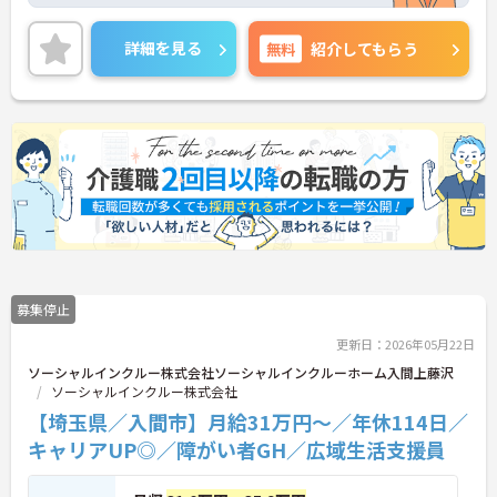
未経験・異業種から新たにチャレンジしたいという
方も大歓迎！
社員研修や資格取得支援がございますので、働きな
詳細を見る
無料
紹介してもらう
がらスキルアップを目指すことができます。
土日祝日休みで、年間休日は120日♪プライベート
の時間も充実させることができます。
ご興味をお持ちの方はお気軽にお問い合わせくださ
い。
募集停止
更新日：2026年05月22日
ソーシャルインクルー株式会社ソーシャルインクルーホーム入間上藤沢
ソーシャルインクルー株式会社
【埼玉県／入間市】月給31万円～／年休114日／
キャリアUP◎／障がい者GH／広域生活支援員