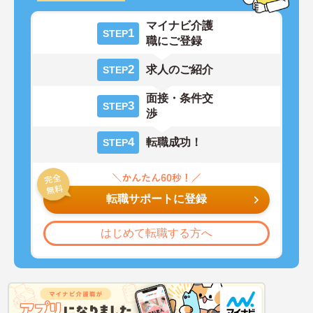
マイナビ介護
1
STEP
職にご登録
2
求人のご紹介
STEP
面接・条件交
3
STEP
渉
4
転職成功！
STEP
転職サポートに登録
はじめて転職する方へ