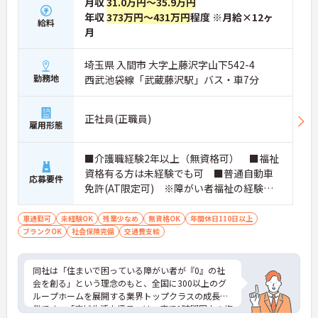
月収
31.0万円～35.9万円
年収
373万円～431万円
程度 ※月給×12ヶ
給料
月
埼玉県 入間市 大字上藤沢字山下542-4
勤務地
西武池袋線「武蔵藤沢駅」バス・車7分
正社員(正職員)
雇用形態
■介護職経験2年以上（無資格可） ■福祉
資格有る方は未経験でも可 ■普通自動車
応募要件
免許(AT限定可) ※障がい者福祉の経験は
不問です。※実務経験2年以上の方、障がい
者福祉に関する経験をお持ちの方大歓迎
車通勤可
未経験OK
残業少なめ
無資格OK
年間休日110日以上
ブランクOK
社会保険完備
交通費支給
同社は「住まいで困っている障がい者が『0』の社
会を創る」という理念のもと、全国に300以上のグ
ループホームを展開する業界トップクラスの成長企
業です。「広域生活支援員」は、車で1時間圏内の複