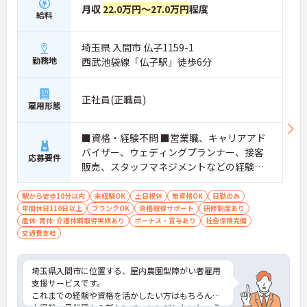
月収
22.0万円～27.0万円
程度
給料
埼玉県 入間市 仏子1159-1
勤務地
西武池袋線「仏子駅」徒歩6分
正社員(正職員)
雇用形態
■資格・経験不問 ■営業職、キャリアアド
バイザー、ウェディングプランナー、接客
応募要件
販売、スタッフマネジメントなどの経験の
ある方／障がい者支援経験をお持ちの方
（社会福祉士、ケアマネジャー、精神保健
駅から徒歩10分以内
未経験OK
土日祝休
無資格OK
日勤のみ
年間休日110日以上
福祉士、作業療法士など）歓迎します！
ブランクOK
資格取得サポート
研修制度あり
産休･育休･介護休暇取得実績あり
ボーナス・賞与あり
社会保険完備
交通費支給
埼玉県入間市に位置する、屋内農園型障がい者雇用
支援サービスです。
これまでの経験や資格を活かしたい方はもちろん、