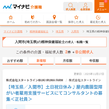
0
0
求人検索
会員登録
メニュー
ホーム
初めての方へ
面談会場一覧
保存した求人
最近見た求人
マイナビ介護職
精神保健福祉士
埼玉県
入間市
埼玉県の精神保健
入間市(埼玉県)の精神保健福祉士
の求人・転職一覧
2
この条件の介護・福祉求人数
非公開求人
件 ＋
おすすめ順
新着順
月収順
年収順
更新日：2025年11月17日
株式会社スタートラインIBUKI IRUMA FARM
株式会社スタートライン
【埼玉県／入間市】土日祝日休み♪屋内農園型障
がい者雇用支援サービスにてコンサルタントの募
集＜正社員＞