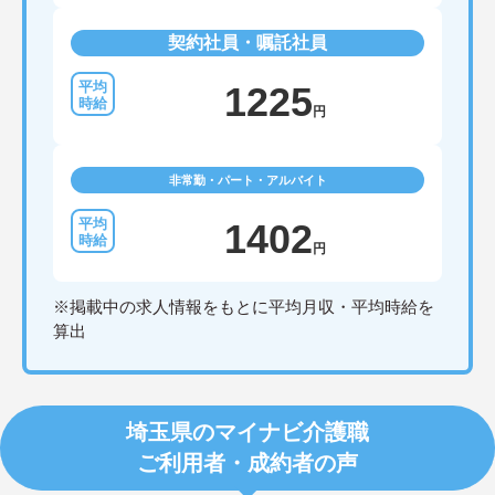
・全施設がバリアフリー設計かつ最新設備を備えて
おり、清潔感にあふれた美しい環境です。ハード面
契約社員・嘱託社員
に加え、ソフト面でも「献立の事前決定・レシピ完
備」により現場の負担が大幅に軽減されています。
ご利用者様の安全性はもちろん、働くスタッフにと
1225
っても身体的負担が少なく、高いモチベーションを
円
保って業務に集中できます。
非常勤・パート・アルバイト
1402
円
※掲載中の求人情報をもとに平均月収・平均時給を
算出
埼玉県のマイナビ介護職
ご利用者・成約者の声