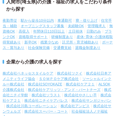
入間市(埼玉県)の介護・福祉の求人をこだわり条件
から探す
夜勤専従
駅から徒歩10分以内
車通勤可
寮・借り上げ
住宅手
当・補助
オープニングスタッフ募集
未経験OK
管理職求人
無
資格OK
高収入
年間休日110日以上
土日祝休
日勤のみ
ブラ
ンクOK
資格取得サポート
研修制度あり
産休･育休･介護休暇取
得実績あり
新卒OK
残業少なめ
託児所・育児補助あり
ボーナ
ス・賞与あり
社会保険完備
交通費支給
退職金制度あり
企業から介護の求人を探す
株式会社ベネッセスタイルケア
株式会社ツクイ
株式会社日本ア
メニティライフ協会
ＳＯＭＰＯケア株式会社
ソーシャルインク
ルー株式会社
株式会社SOYOKAZE
株式会社ケア２１
ALSOK
介護株式会社
株式会社ケアリッツ・アンド・パートナーズ
株式
会社ニチイ学館
株式会社ソラスト
株式会社やさしい手
株式会
社ケア２１
株式会社ニチイケアパレス
株式会社サンガジャパン
株式会社川島コーポレーション
株式会社アンビス
株式会社サ
ンウェルズ
株式会社スーパー・コート
社会福祉法人ノテ福祉