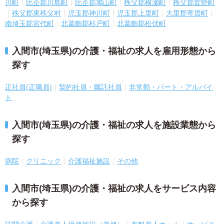
川町
比企郡川島町
比企郡鳩山町
秩父郡横瀬町
秩父郡皆野町
秩父郡東秩父村
児玉郡神川町
児玉郡上里町
大里郡寄居町
南埼玉郡宮代町
北葛飾郡杉戸町
北葛飾郡松伏町
入間市(埼玉県)の介護・福祉の求人を雇用形態から
探す
正社員(正職員)
契約社員・嘱託社員
非常勤・パート・アルバイ
ト
入間市(埼玉県)の介護・福祉の求人を施設業態から
探す
病院
クリニック
介護福祉施設
その他
入間市(埼玉県)の介護・福祉の求人をサービス内容
から探す