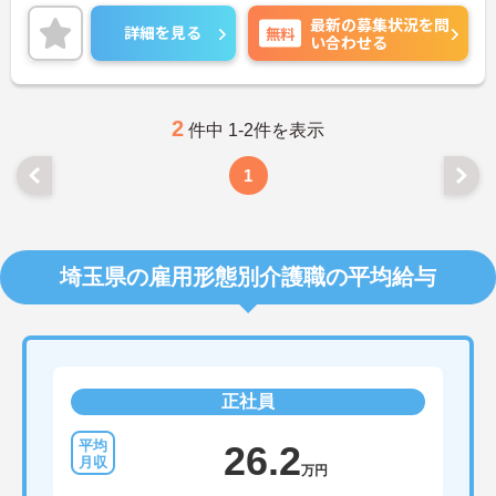
数施設を横断的に担当し、現場支援とパートスタッ
最新の募集状況を問
フのサポートを行うハイクラスなポジションです。
詳細を見る
無料
い合わせる
最新設備とバリアフリーが完備され、スタッフの身
体的負担が少なく、広域手当5万円が付与されるこ
とで高い給与水準を実現しています。年間休日114
日の確保や、献立・レシピの完全標準化による業務
効率化など、ワークライフバランスを保ちながら定
2
件中 1-2件を表示
年70歳まで長期的に活躍できる制度が盤石に整って
います。複数施設を経験することで培われるマネジ
1
メント視点は、将来的なエリアマネージャーへのキ
ャリアアップにも直結しており、最新の環境で専門
性を発揮したいプロフェッショナルの方にお勧めで
す。
埼玉県の雇用形態別介護職の平均給与
★おすすめPOINT★
・広域支援員として複数のホームを巡るため、各ホ
ームのパートスタッフの教育やサポートにも携わる
ことができ、現場の介助業務にとどまらず、施設運
営や人材育成の視点を養うことで、将来のエリアマ
ネージャー候補としてのステップアップに直結しま
正社員
す。
・定年70歳、再雇用75歳までという業界屈指の制度
があり、20代から60代まで幅広い年代が活躍してい
26.2
ます。年間休日も114日確保されているため、無理
万円
なく長期的なキャリアを築いていただけます。