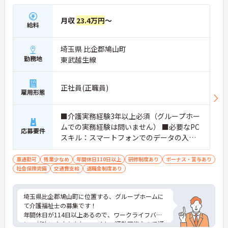
月収
23.4万円
～
給料
埼玉県 比企郡鳩山町
勤務地
東武越生線
正社員(正職員)
雇用形態
■介護実務経験3年以上必須（グループホー
ムでの実務経験は問いません） ■必要なPC
応募要件
スキル：スマートフォンでのデータの入力
が必須
車通勤可
残業少なめ
年間休日110日以上
研修制度あり
ボーナス・賞与あり
社会保険完備
交通費支給
退職金制度あり
埼玉県比企郡鳩山町に位置する、グループホームに
て介護福祉士の募集です！
年間休日が114日以上あるので、ワークライフバラ
ンスが叶います☆また、マイカー通勤可能なので通