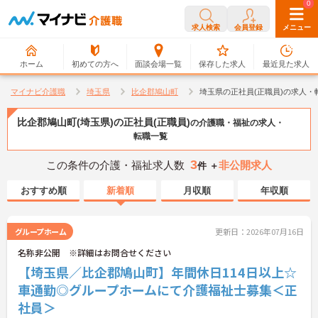
0
0
求人検索
会員登録
メニュー
ホーム
初めての方へ
面談会場一覧
保存した求人
最近見た求人
マイナビ介護職
埼玉県
比企郡鳩山町
埼玉県の正社員(正職員)の求人・
比企郡鳩山町(埼玉県)の正社員(正職員)
の介護職・福祉の求人・
転職一覧
3
この条件の介護・福祉求人数
非公開求人
件 ＋
おすすめ順
新着順
月収順
年収順
グループホーム
更新日：2026年07月16日
名称非公開 ※詳細はお問合せください
【埼玉県／比企郡鳩山町】年間休日114日以上☆
車通勤◎グループホームにて介護福祉士募集＜正
社員＞