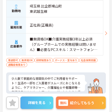
埼玉県 比企郡鳩山町
勤務地
東武越生線
正社員(正職員)
雇用形態
■無資格OK■介護実務経験3年以上必須
（グループホームでの実務経験は問いませ
応募要件
ん）■必要なPCスキル：スマートフォンで
のデータの入力が必須
車通勤可
無資格OK
研修制度あり
ボーナス・賞与あり
社会保険完備
退職金制度あり
少人数で家庭的な雰囲気の中でご利用者をサポー
ト！生活の一部をご入居者がスムーズにおこなえる
ように、ケアマネジャー、介護福祉士や看護師等の
有資格者をはじめ、ケアスタッフが一丸となり支援
します。現在、全国で300 か所以上の介護事業所を
運営する法人で安定感も抜群です。
詳細を見る
無料
紹介してもらう
ご興味のある方には、面接対策ポイントなど、さら
に詳細をお話しいたしますのでお気軽にご相談くだ