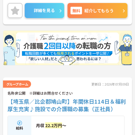
勤らくらくです◎
ご興味のある方には、面接対策ポイントなど、さら
詳細を見る
無料
紹介してもらう
に詳細をお話しいたしますのでお気軽にご相談くだ
さい！
グループホーム
更新日：2026年07月09日
名称非公開 ※詳細はお問合せください
【埼玉県／比企郡鳩山町】年間休日114日＆福利
厚生充実♪施設での介護職の募集（正社員）
月収
22.2万円
～
給料