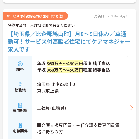
さい！
サービス付き高齢者向け住宅（サ高住）
更新日：2026年04月15日
名称非公開 ※詳細はお問合せください
【埼玉県／比企郡鳩山町】月8～9日休み／車通
勤可！サービス付高齢者住宅にてケアマネジャー
求人です
年収
360万円～450万円
程度 諸手当込
給料
年収
360万円～450万円
程度 諸手当込
埼玉県 比企郡鳩山町
勤務地
東武東上線
正社員(正職員)
雇用形態
■介護支援専門員・主任介護支援専門員資
応募要件
格お持ちの方