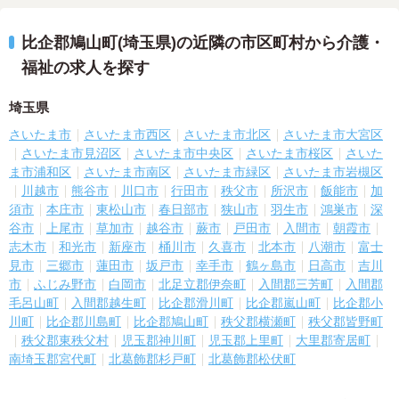
比企郡鳩山町(埼玉県)の近隣の市区町村から介護・
福祉の求人を探す
埼玉県
さいたま市
さいたま市西区
さいたま市北区
さいたま市大宮区
さいたま市見沼区
さいたま市中央区
さいたま市桜区
さいた
ま市浦和区
さいたま市南区
さいたま市緑区
さいたま市岩槻区
川越市
熊谷市
川口市
行田市
秩父市
所沢市
飯能市
加
須市
本庄市
東松山市
春日部市
狭山市
羽生市
鴻巣市
深
谷市
上尾市
草加市
越谷市
蕨市
戸田市
入間市
朝霞市
志木市
和光市
新座市
桶川市
久喜市
北本市
八潮市
富士
見市
三郷市
蓮田市
坂戸市
幸手市
鶴ヶ島市
日高市
吉川
市
ふじみ野市
白岡市
北足立郡伊奈町
入間郡三芳町
入間郡
毛呂山町
入間郡越生町
比企郡滑川町
比企郡嵐山町
比企郡小
川町
比企郡川島町
比企郡鳩山町
秩父郡横瀬町
秩父郡皆野町
秩父郡東秩父村
児玉郡神川町
児玉郡上里町
大里郡寄居町
南埼玉郡宮代町
北葛飾郡杉戸町
北葛飾郡松伏町