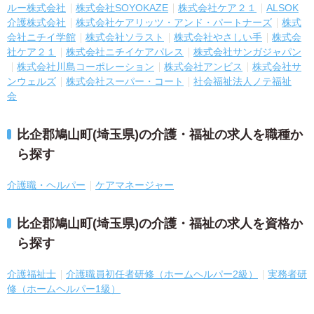
ルー株式会社
株式会社SOYOKAZE
株式会社ケア２１
ALSOK
介護株式会社
株式会社ケアリッツ・アンド・パートナーズ
株式
会社ニチイ学館
株式会社ソラスト
株式会社やさしい手
株式会
社ケア２１
株式会社ニチイケアパレス
株式会社サンガジャパン
株式会社川島コーポレーション
株式会社アンビス
株式会社サ
ンウェルズ
株式会社スーパー・コート
社会福祉法人ノテ福祉
会
比企郡鳩山町(埼玉県)の介護・福祉の求人を職種か
ら探す
介護職・ヘルパー
ケアマネージャー
比企郡鳩山町(埼玉県)の介護・福祉の求人を資格か
ら探す
介護福祉士
介護職員初任者研修（ホームヘルパー2級）
実務者研
修（ホームヘルパー1級）