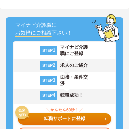
マイナビ介護職に
お気軽にご相談
下さい！
マイナビ介護
1
STEP
職にご登録
2
求人のご紹介
STEP
面接・条件交
3
STEP
渉
4
転職成功！
STEP
転職サポートに登録