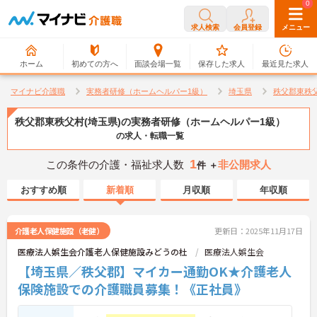
0
0
求人検索
会員登録
メニュー
ホーム
初めての方へ
面談会場一覧
保存した求人
最近見た求人
マイナビ介護職
実務者研修（ホームヘルパー1級）
埼玉県
秩父郡東秩
秩父郡東秩父村(埼玉県)の実務者研修（ホームヘルパー1級）
の求人・転職一覧
1
この条件の介護・福祉求人数
非公開求人
件 ＋
おすすめ順
新着順
月収順
年収順
介護老人保健施設（老健）
更新日：2025年11月17日
医療法人娯生会介護老人保健施設みどうの杜
医療法人娯生会
【埼玉県／秩父郡】マイカー通勤OK★介護老人
保険施設での介護職員募集！《正社員》