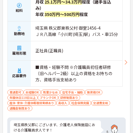
月収
25.1万円～34.3万円
程度（諸手当込
み）
給料
年収
350万円～500万円
程度
埼玉県 秩父郡東秩父村 御堂1456-4
勤務地
ＪＲ八高線「小川町(埼玉)駅」バス・車15分
正社員(正職員)
雇用形態
■資格・経験不問 ※介護職員初任者研修
（旧ヘルパー2級）以上の資格をお持ちの
応募要件
方、資格手当支給あり
車通勤可
未経験OK
残業少なめ
住宅手当・補助
無資格OK
年間休日110日以上
ブランクOK
研修制度あり
産休･育休･介護休暇取得実績あり
高収入
社会保険完備
交通費支給
退職金制度あり
埼玉県秩父郡にございます、介護老人保険施設にお
ける介護職員求人です！