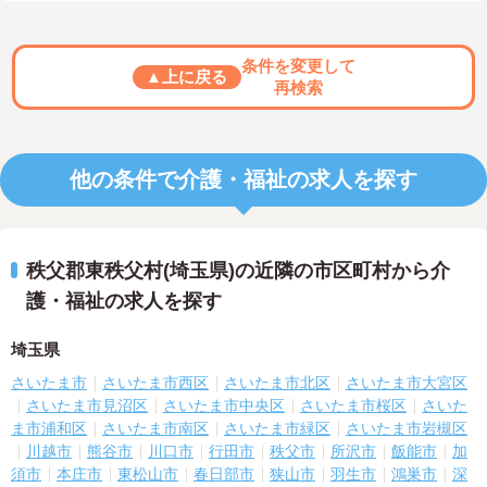
条件を変更して
▲上に戻る
再検索
他の条件で介護・福祉の求人を探す
秩父郡東秩父村(埼玉県)の近隣の市区町村から介
護・福祉の求人を探す
埼玉県
さいたま市
さいたま市西区
さいたま市北区
さいたま市大宮区
さいたま市見沼区
さいたま市中央区
さいたま市桜区
さいた
ま市浦和区
さいたま市南区
さいたま市緑区
さいたま市岩槻区
川越市
熊谷市
川口市
行田市
秩父市
所沢市
飯能市
加
須市
本庄市
東松山市
春日部市
狭山市
羽生市
鴻巣市
深