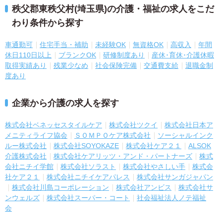
秩父郡東秩父村(埼玉県)の介護・福祉の求人をこだ
わり条件から探す
車通勤可
住宅手当・補助
未経験OK
無資格OK
高収入
年間
休日110日以上
ブランクOK
研修制度あり
産休･育休･介護休暇
取得実績あり
残業少なめ
社会保険完備
交通費支給
退職金制
度あり
企業から介護の求人を探す
株式会社ベネッセスタイルケア
株式会社ツクイ
株式会社日本ア
メニティライフ協会
ＳＯＭＰＯケア株式会社
ソーシャルインク
ルー株式会社
株式会社SOYOKAZE
株式会社ケア２１
ALSOK
介護株式会社
株式会社ケアリッツ・アンド・パートナーズ
株式
会社ニチイ学館
株式会社ソラスト
株式会社やさしい手
株式会
社ケア２１
株式会社ニチイケアパレス
株式会社サンガジャパン
株式会社川島コーポレーション
株式会社アンビス
株式会社サ
ンウェルズ
株式会社スーパー・コート
社会福祉法人ノテ福祉
会