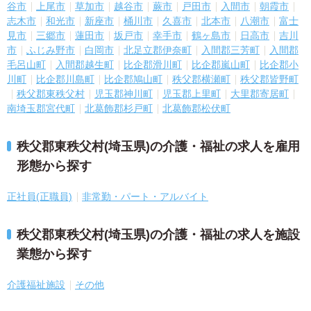
谷市
上尾市
草加市
越谷市
蕨市
戸田市
入間市
朝霞市
志木市
和光市
新座市
桶川市
久喜市
北本市
八潮市
富士
見市
三郷市
蓮田市
坂戸市
幸手市
鶴ヶ島市
日高市
吉川
市
ふじみ野市
白岡市
北足立郡伊奈町
入間郡三芳町
入間郡
毛呂山町
入間郡越生町
比企郡滑川町
比企郡嵐山町
比企郡小
川町
比企郡川島町
比企郡鳩山町
秩父郡横瀬町
秩父郡皆野町
秩父郡東秩父村
児玉郡神川町
児玉郡上里町
大里郡寄居町
南埼玉郡宮代町
北葛飾郡杉戸町
北葛飾郡松伏町
秩父郡東秩父村(埼玉県)の介護・福祉の求人を雇用
形態から探す
正社員(正職員)
非常勤・パート・アルバイト
秩父郡東秩父村(埼玉県)の介護・福祉の求人を施設
業態から探す
介護福祉施設
その他