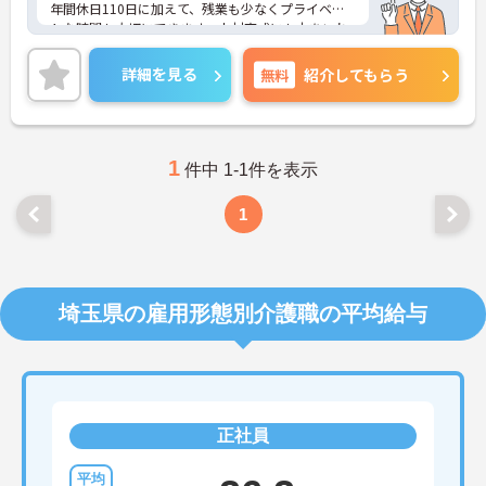
年間休日110日に加えて、残業も少なくプライベー
トな時間も大切にできます。人材育成にも力をいれ
ており、働きながらスキルアップも目指せる環境で
す！
詳細を見る
無料
紹介してもらう
マイカー通勤OKなので、通勤も楽々です♪
ご興味ある方には、面接のポイントなど、さらに詳
細をお話致しますのでお気軽にご相談ください。
1
件中 1-1件を表示
1
埼玉県の雇用形態別介護職の平均給与
正社員