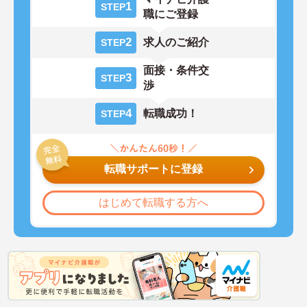
1
STEP
職にご登録
2
求人のご紹介
STEP
面接・条件交
3
STEP
渉
4
転職成功！
STEP
転職サポートに登録
はじめて転職する方へ