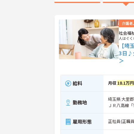
介護老
社会福
人はぐく
【埼
3日
＞
給料
月収
18.1万
埼玉県 大里郡
勤務地
ＪＲ八高線「
雇用形態
正社員(正職員