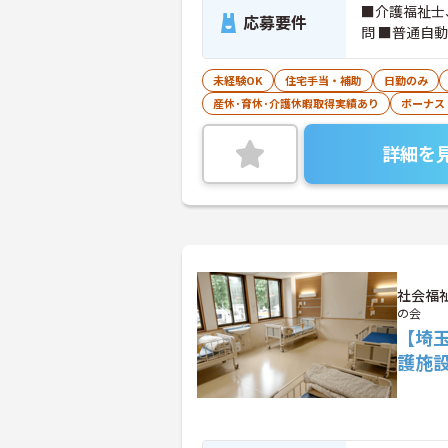
■介護福祉士
応募要件
問 ■普通自
未経験OK
住宅手当・補助
日勤のみ
産休･育休･介護休暇取得実績あり
ボーナス
詳細を
社会福
の会
【埼
護施