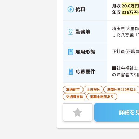
月収
20.0万
給料
年収
316万円
埼玉県 大里郡
勤務地
ＪＲ八高線「
雇用形態
正社員(正職員
■社会福祉士
応募要件
の障害者の相
車通勤可
土日祝休
年間休日110日以上
交通費支給
退職金制度あり
詳細を