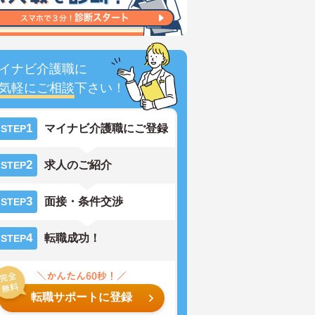
イナビ介護職に
気軽にご相談
下さい！
1
マイナビ介護職にご登録
STEP
2
求人のご紹介
STEP
3
面接・条件交渉
STEP
4
転職成功！
STEP
転職サポートに登録