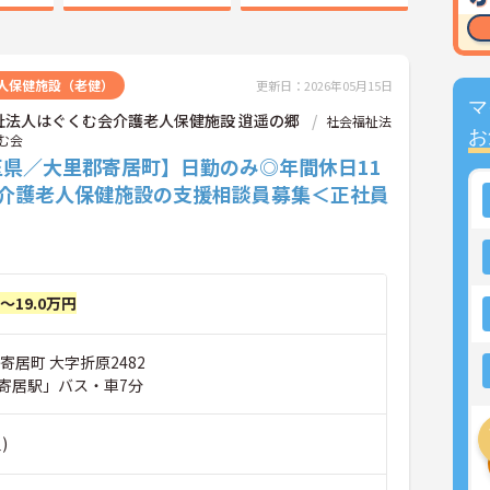
人保健施設（老健）
更新日：2026年05月15日
マ
祉法人はぐくむ会介護老人保健施設 逍遥の郷
社会福祉法
お
む会
玉県／大里郡寄居町】日勤のみ◎年間休日11
♪介護老人保健施設の支援相談員募集＜正社員
円～19.0万円
寄居町 大字折原2482
寄居駅」バス・車7分
)