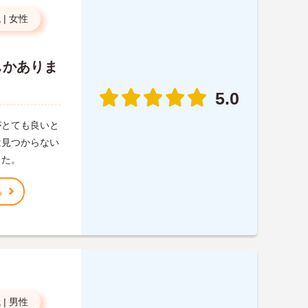
代
|
女性
しかありま
5.0
がとても良いと
は見つからない
した。
る
代
|
男性