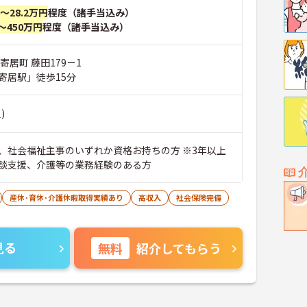
円～28.2万円
程度（諸手当込み）
～450万円
程度（諸手当込み）
寄居町 藤田179－1
寄居駅」徒歩15分
)
、社会福祉主事のいずれか資格お持ちの方 ※3年以上
談支援、介護等の業務経験のある方
産休･育休･介護休暇取得実績あり
高収入
社会保険完備
見る
無料
紹介してもらう