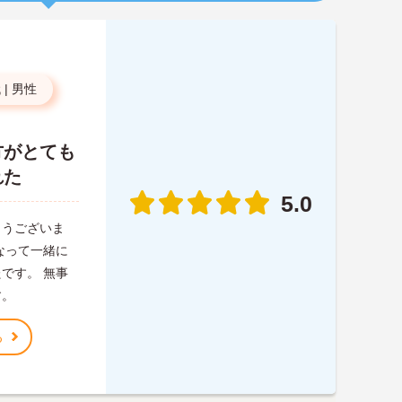
代
|
男性
方がとても
れた
5.0
とうございま
なって一緒に
です。 無事
す。
る