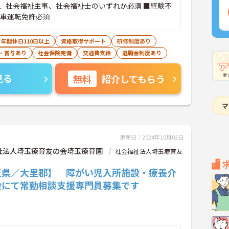
、社会福祉主事、社会福祉士のいずれか必須 ■経験不
動車運転免許必須
年間休日110日以上
資格取得サポート
研修制度あり
・賞与あり
社会保険完備
交通費支給
退職金制度あり
見る
無料
紹介してもらう
更新日：2024年10月02日
祉法人埼玉療育友の会埼玉療育園
社会福祉法人埼玉療育友
玉県／大里郡】 障がい児入所施設・療養介
設にて常勤相談支援専門員募集です