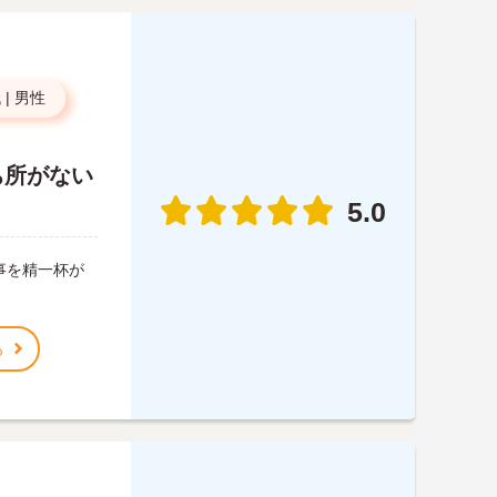
代
|
男性
ち所がない
5.0
事を精一杯が
る