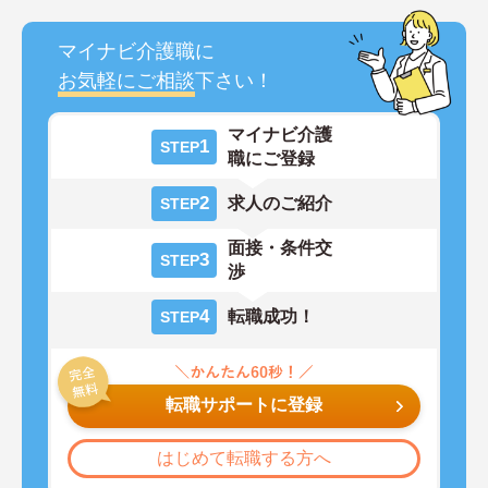
マイナビ介護職に
お気軽にご相談
下さい！
マイナビ介護
1
STEP
職にご登録
2
求人のご紹介
STEP
面接・条件交
3
STEP
渉
4
転職成功！
STEP
転職サポートに登録
はじめて転職する方へ