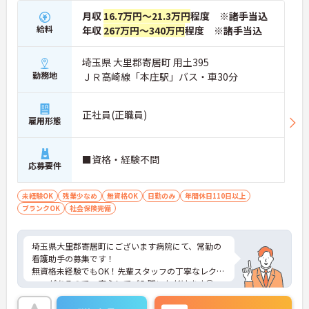
月収
16.7万円～21.3万円
程度 ※諸手当込
給料
年収
267万円～340万円
程度 ※諸手当込
埼玉県 大里郡寄居町 用土395
勤務地
ＪＲ高崎線「本庄駅」バス・車30分
正社員(正職員)
雇用形態
■資格・経験不問
応募要件
未経験OK
残業少なめ
無資格OK
日勤のみ
年間休日110日以上
ブランクOK
社会保険完備
埼玉県大里郡寄居町にございます病院にて、常勤の
看護助手の募集です！
無資格未経験でもOK！先輩スタッフの丁寧なレクチ
ャーがあるので、安心してご入職いただけます◎
残業少なめなので、お仕事終わりの時間を大切にし
ていただけます。