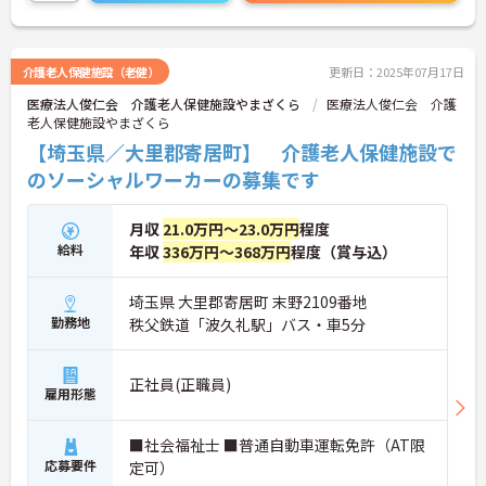
い
介護老人保健施設（老健）
更新日：2025年07月17日
医療法人俊仁会 介護老人保健施設やまざくら
医療法人俊仁会 介護
老人保健施設やまざくら
【埼玉県／大里郡寄居町】 介護老人保健施設で
のソーシャルワーカーの募集です
月収
21.0万円～23.0万円
程度
給料
年収
336万円～368万円
程度（賞与込）
埼玉県 大里郡寄居町 末野2109番地
勤務地
秩父鉄道「波久礼駅」バス・車5分
正社員(正職員)
雇用形態
■社会福祉士 ■普通自動車運転免許（AT限
応募要件
定可）