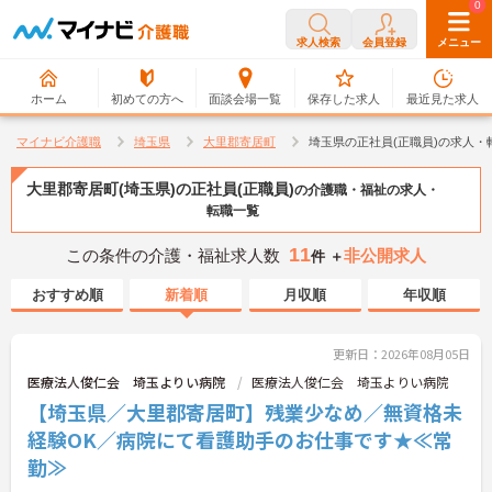
0
0
求人検索
会員登録
メニュー
ホーム
初めての方へ
面談会場一覧
保存した求人
最近見た求人
マイナビ介護職
埼玉県
大里郡寄居町
埼玉県の正社員(正職員)の求人・
大里郡寄居町(埼玉県)の正社員(正職員)
の介護職・福祉の求人・
転職一覧
11
この条件の介護・福祉求人数
非公開求人
件 ＋
おすすめ順
新着順
月収順
年収順
更新日：2026年08月05日
医療法人俊仁会 埼玉よりい病院
医療法人俊仁会 埼玉よりい病院
【埼玉県／大里郡寄居町】残業少なめ／無資格未
経験OK／病院にて看護助手のお仕事です★≪常
勤≫