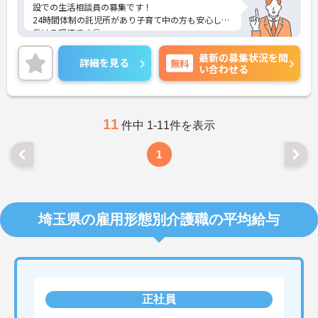
設での生活相談員の募集です！
24時間体制の託児所があり子育て中の方も安心して
働ける環境です◎
残業少なめ・お休み多めでプライベートも充実で
最新の募集状況を問
す！
詳細を見る
無料
い合わせる
ご興味ある方には、面接対策ポイントなど、さらに
詳細をお話しいたしますのでお気軽にご相談くださ
い
11
件中 1-11件を表示
1
埼玉県の雇用形態別介護職の平均給与
正社員