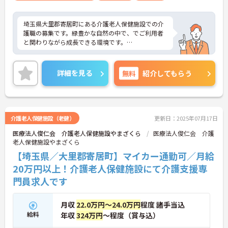
埼玉県大里郡寄居町にある介護老人保健施設での介
護職の募集です。緑豊かな自然の中で、でご利用者
と関わりながら成長できる環境です。
残業が少なめなので、ワークライフバランスを整え
ながら就業ができます。実務に不安がある方でも、
詳細を見る
無料
紹介してもらう
指導体制が整っているので、安心して働くことがで
きます。
ご興味のある方には、面接対策ポイントなど、さら
に詳細をお話しいたしますのでお気軽にご相談くだ
介護老人保健施設（老健）
更新日：2025年07月17日
さい！
医療法人俊仁会 介護老人保健施設やまざくら
医療法人俊仁会 介護
老人保健施設やまざくら
【埼玉県／大里郡寄居町】マイカー通勤可／月給
20万円以上！介護老人保健施設にて介護支援専
門員求人です
月収
22.0万円～24.0万円
程度 諸手当込
給料
年収
324万円
～程度（賞与込）