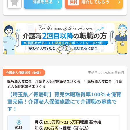
詳細を見る
無料
紹介してもらう
ご興味ある方には、面接対策ポイントなど、さらに
詳細をお話しいたしますのでお気軽にご相談くださ
い！
介護老人保健施設（老健）
更新日：2026年06月16日
医療法人俊仁会 介護老人保健施設やまざくら
医療法人俊仁会 介護
老人保健施設やまざくら
【埼玉県／寄居町】育児休暇取得率100％★保育
室完備！介護老人保健施設にて介護職の募集で
す！
月収
19.5万円～21.5万円
程度 基本給
給料
年収
336万円
～程度（賞与込）