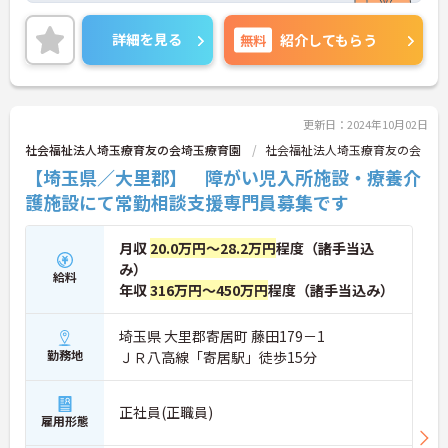
詳細を見る
無料
紹介してもらう
更新日：2024年10月02日
社会福祉法人埼玉療育友の会埼玉療育園
社会福祉法人埼玉療育友の会
【埼玉県／大里郡】 障がい児入所施設・療養介
護施設にて常勤相談支援専門員募集です
月収
20.0万円～28.2万円
程度（諸手当込
み）
給料
年収
316万円～450万円
程度（諸手当込み）
埼玉県 大里郡寄居町 藤田179－1
勤務地
ＪＲ八高線「寄居駅」徒歩15分
正社員(正職員)
雇用形態