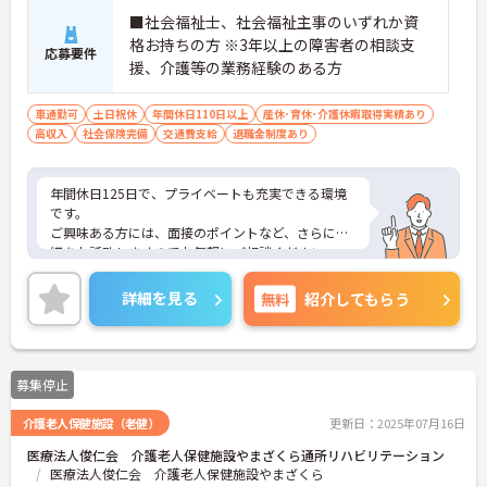
■社会福祉士、社会福祉主事のいずれか資
格お持ちの方 ※3年以上の障害者の相談支
応募要件
援、介護等の業務経験のある方
車通勤可
土日祝休
年間休日110日以上
産休･育休･介護休暇取得実績あり
高収入
社会保険完備
交通費支給
退職金制度あり
年間休日125日で、プライベートも充実できる環境
です。
ご興味ある方には、面接のポイントなど、さらに詳
細をお話致しますのでお気軽にご相談ください。
詳細を見る
無料
紹介してもらう
募集停止
介護老人保健施設（老健）
更新日：2025年07月16日
医療法人俊仁会 介護老人保健施設やまざくら通所リハビリテーション
医療法人俊仁会 介護老人保健施設やまざくら