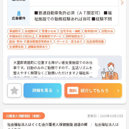
■普通自動車免許必須（ＡＴ限定可） ■福
応募要件
祉施設での勤務経験あれば尚可 ■経験不問
車通勤可
未経験OK
残業少なめ
住宅手当・補助
無資格OK
日勤のみ
年間休日110日以上
資格取得サポート
研修制度あり
産休･育休･介護休暇取得実績あり
ボーナス・賞与あり
社会保険完備
交通費支給
退職金制度あり
大里郡寄居町に位置する障がい者支援施設でのお仕
事です。日勤のみのご勤務ですので、生活リズムを
整えやすく無理なくご勤務いただけます♪福祉系の
資格や経験が無い方もチャレンジいただけます。資
格取得支援もあり働きながらスキルアップも目指せ
る環境です。ご興味のある方には、面接対策ポイン
詳細を見る
無料
紹介してもらう
トなど、さらに詳細をお話しいたしますのでお気軽
にご相談ください！
介護老人保健施設（老健）
更新日：2026年05月15日
社会福祉法人はぐくむ会介護老人保健施設 逍遥の郷
社会福祉法人は