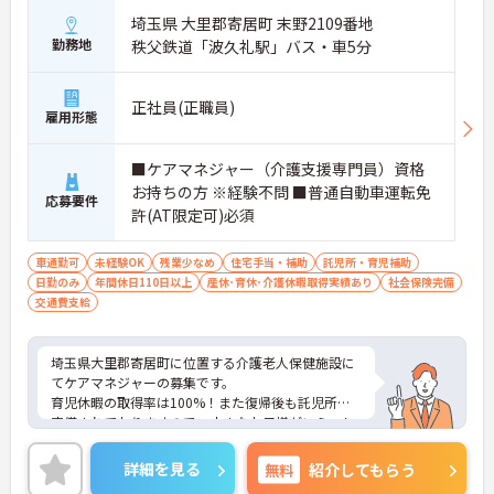
埼玉県 大里郡寄居町 末野2109番地
勤務地
秩父鉄道「波久礼駅」バス・車5分
正社員(正職員)
雇用形態
■ケアマネジャー（介護支援専門員）資格
お持ちの方 ※経験不問 ■普通自動車運転免
応募要件
許(AT限定可)必須
車通勤可
未経験OK
残業少なめ
住宅手当・補助
託児所・育児補助
日勤のみ
年間休日110日以上
産休･育休･介護休暇取得実績あり
社会保険完備
交通費支給
埼玉県大里郡寄居町に位置する介護老人保健施設に
てケアマネジャーの募集です。
育児休暇の取得率は100%！また復帰後も託児所が
完備されておりますので、小さなお子様がいらっし
ゃる方も安心して働けます！
ご興味ある方には、面接対策ポイントなど、さらに
詳細を見る
無料
紹介してもらう
詳細をお話しいたしますのでお気軽にご相談くださ