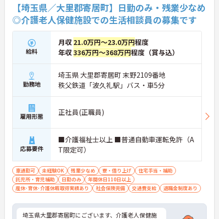
【埼玉県／大里郡寄居町】日勤のみ・残業少なめ
◎介護老人保健施設での生活相談員の募集です
月収
21.0万円～23.0万円
程度
給料
年収
336万円～368万円
程度（賞与込）
埼玉県 大里郡寄居町 末野2109番地
勤務地
秩父鉄道「波久礼駅」バス・車5分
正社員(正職員)
雇用形態
■介護福祉士以上 ■普通自動車運転免許（A
応募要件
T限定可）
車通勤可
未経験OK
残業少なめ
寮・借り上げ
住宅手当・補助
託児所・育児補助
日勤のみ
年間休日110日以上
産休･育休･介護休暇取得実績あり
社会保険完備
交通費支給
退職金制度あり
埼玉県大里郡寄居町にございます、介護老人保健施