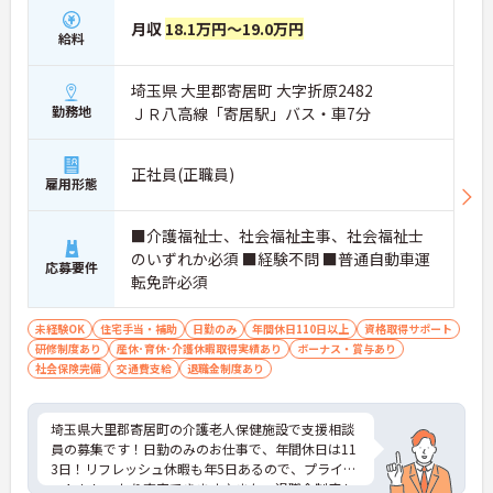
月収
18.1万円～19.0万円
給料
埼玉県 大里郡寄居町 大字折原2482
勤務地
ＪＲ八高線「寄居駅」バス・車7分
正社員(正職員)
雇用形態
■介護福祉士、社会福祉主事、社会福祉士
のいずれか必須 ■経験不問 ■普通自動車運
応募要件
転免許必須
未経験OK
住宅手当・補助
日勤のみ
年間休日110日以上
資格取得サポート
研修制度あり
産休･育休･介護休暇取得実績あり
ボーナス・賞与あり
社会保険完備
交通費支給
退職金制度あり
埼玉県大里郡寄居町の介護老人保健施設で支援相談
員の募集です！日勤のみのお仕事で、年間休日は11
3日！リフレッシュ休暇も年5日あるので、プライベ
ートもしっかり充実できます♪また、退職金制度も