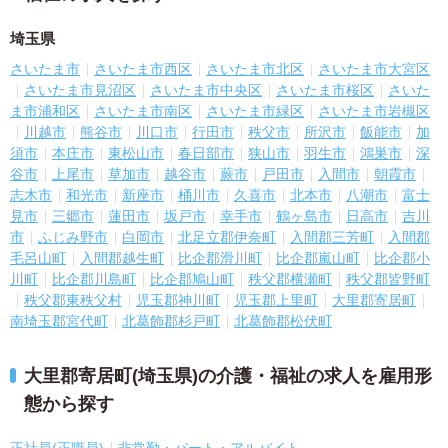
埼玉県
さいたま市
さいたま市西区
さいたま市北区
さいたま市大宮区
さいたま市見沼区
さいたま市中央区
さいたま市桜区
さいた
ま市浦和区
さいたま市南区
さいたま市緑区
さいたま市岩槻区
川越市
熊谷市
川口市
行田市
秩父市
所沢市
飯能市
加
須市
本庄市
東松山市
春日部市
狭山市
羽生市
鴻巣市
深
谷市
上尾市
草加市
越谷市
蕨市
戸田市
入間市
朝霞市
志木市
和光市
新座市
桶川市
久喜市
北本市
八潮市
富士
見市
三郷市
蓮田市
坂戸市
幸手市
鶴ヶ島市
日高市
吉川
市
ふじみ野市
白岡市
北足立郡伊奈町
入間郡三芳町
入間郡
毛呂山町
入間郡越生町
比企郡滑川町
比企郡嵐山町
比企郡小
川町
比企郡川島町
比企郡鳩山町
秩父郡横瀬町
秩父郡皆野町
秩父郡東秩父村
児玉郡神川町
児玉郡上里町
大里郡寄居町
南埼玉郡宮代町
北葛飾郡杉戸町
北葛飾郡松伏町
大里郡寄居町(埼玉県)の介護・福祉の求人を雇用形
態から探す