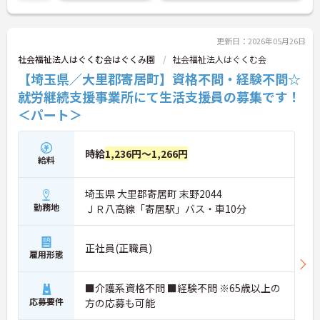
特に子育て中の方は働きやすい環境です。育児休暇
取得率100％に加え。保育室も完備しております。
また、マンションもご用意ございますので、遠方か
らのご転職の方もお部屋探しに困ることないですよ
更新日：2026年05月26日
♪
社会福祉法人はぐくむ会はぐくみ園
社会福祉法人はぐくむ会
ご興味ある方には、面接対策ポイントなど、さらに
【埼玉県／大里郡寄居町】資格不問・経験不問☆
詳細をお話しいたしますのでお気軽にご相談くださ
い！
就労継続支援事業所にて生活支援員の募集です！
＜パート＞
時給
1,236円～1,266円
給料
埼玉県 大里郡寄居町 末野2044
勤務地
ＪＲ八高線「寄居駅」バス・車10分
正社員(正職員)
雇用形態
■介護系資格不問 ■経験不問 ※65歳以上の
応募要件
方の応募も可能