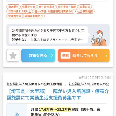
車通勤可
残業少なめ
寮・借り上げ
住宅手当・補助
日勤のみ
年間休日110日以上
産休･育休･介護休暇取得実績あり
社会保険完備
交通費支給
退職金制度あり
24時間体制の託児所があり子育て中の方も安心して
働ける環境です◎
残業少なめ・お休み多めでプライベートも充実で
す！
ご興味ある方には、面接対策ポイントなど、さらに
詳細をお話しいたしますのでお気軽にご相談くださ
詳細を見る
無料
紹介してもらう
い
更新日：2024年10月02日
社会福祉法人埼玉療育友の会埼玉療育園
社会福祉法人埼玉療育友の会
【埼玉県／大里郡】 障がい児入所施設・療養介
護施設にて常勤生活支援員募集です
月収
17.6万円～28.3万円
程度（諸手当、夜
勤手当3回分込み）