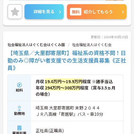
あり、安心して長く働きやすい環境が整っています
◎ご興味のある方は、面接ポイントをお伝えします
詳細を見る
無料
紹介してもらう
ので、お気軽にご連絡ください。
更新日：2026年05月15日
社会福祉法人はぐくむ会はぐくみ園
社会福祉法人はぐくむ会
【埼玉県／大里郡寄居町】福祉系の資格不問！日
勤のみ◎障がい者支援での生活支援員募集《正社
員》
月収
19.0万円～19.9万円
程度 ※諸手当込
年収
294万円～308万円
程度（賞与3.5ヵ月
給料
の場合）
埼玉県 大里郡寄居町 末野２０４４
勤務地
ＪＲ八高線「寄居駅」バス・車10分
正社員(正職員)
雇用形態