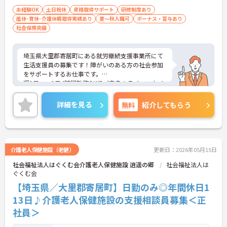
未経験OK
土日祝休
資格取得サポート
研修制度あり
産休･育休･介護休暇取得実績あり
夏～秋入職可
ボーナス・賞与あり
社会保険完備
埼玉県大里郡寄居町にある就労継続支援事業所にて
生活支援員の募集です！障がいのある方の社会参加
をサポートするお仕事です。
週1日～・1日4時間勤務OKでご自身のライフスタイ
ルに合わせて働くことができます◎未経験や無資格
の方も応募可能の求人になっておりますので、チャ
詳細を見る
無料
紹介してもらう
ンレンジしたい方におすすめの求人です♪
ご興味のある方には、面接対策ポイントなど、さら
に詳細をお話しいたしますのでお気軽にご相談くだ
さい！
介護老人保健施設（老健）
更新日：2026年05月15日
社会福祉法人はぐくむ会介護老人保健施設 逍遥の郷
社会福祉法人は
ぐくむ会
【埼玉県／大里郡寄居町】日勤のみ◎年間休日1
13日♪介護老人保健施設の支援相談員募集＜正
社員＞