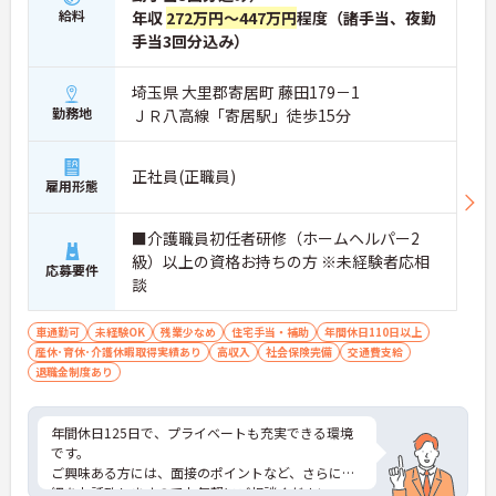
給料
年収
272万円～447万円
程度（諸手当、夜勤
手当3回分込み）
埼玉県 大里郡寄居町 藤田179－1
勤務地
ＪＲ八高線「寄居駅」徒歩15分
正社員(正職員)
雇用形態
■介護職員初任者研修（ホームヘルパー2
級）以上の資格お持ちの方 ※未経験者応相
応募要件
談
車通勤可
未経験OK
残業少なめ
住宅手当・補助
年間休日110日以上
産休･育休･介護休暇取得実績あり
高収入
社会保険完備
交通費支給
退職金制度あり
年間休日125日で、プライベートも充実できる環境
です。
ご興味ある方には、面接のポイントなど、さらに詳
細をお話致しますのでお気軽にご相談ください。