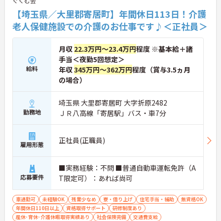
ぐくむ会
【埼玉県／大里郡寄居町】年間休日113日！介護
老人保健施設での介護のお仕事です♪＜正社員＞
月収
22.3万円～23.4万円
程度 ※基本給＋諸
手当＜夜勤5回想定＞
給料
年収
345万円～362万円
程度（賞与3.5ヵ月
の場合）
埼玉県 大里郡寄居町 大字折原2482
勤務地
ＪＲ八高線「寄居駅」バス・車7分
正社員(正職員)
雇用形態
■実務経験：不問 ■普通自動車運転免許（A
応募要件
T限定可）：あれば尚可
車通勤可
未経験OK
残業少なめ
寮・借り上げ
住宅手当・補助
無資格OK
年間休日110日以上
資格取得サポート
研修制度あり
産休･育休･介護休暇取得実績あり
社会保険完備
交通費支給