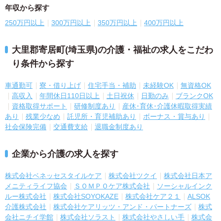
年収から探す
250万円以上
300万円以上
350万円以上
400万円以上
大里郡寄居町(埼玉県)の介護・福祉の求人をこだわ
り条件から探す
車通勤可
寮・借り上げ
住宅手当・補助
未経験OK
無資格OK
高収入
年間休日110日以上
土日祝休
日勤のみ
ブランクOK
資格取得サポート
研修制度あり
産休･育休･介護休暇取得実績
あり
残業少なめ
託児所・育児補助あり
ボーナス・賞与あり
社会保険完備
交通費支給
退職金制度あり
企業から介護の求人を探す
株式会社ベネッセスタイルケア
株式会社ツクイ
株式会社日本ア
メニティライフ協会
ＳＯＭＰＯケア株式会社
ソーシャルインク
ルー株式会社
株式会社SOYOKAZE
株式会社ケア２１
ALSOK
介護株式会社
株式会社ケアリッツ・アンド・パートナーズ
株式
会社ニチイ学館
株式会社ソラスト
株式会社やさしい手
株式会