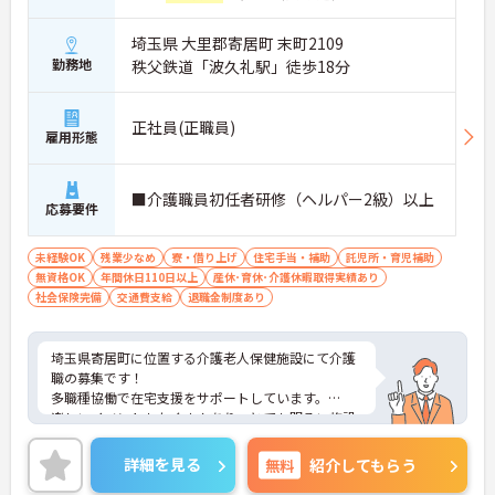
埼玉県 大里郡寄居町 末町2109
勤務地
秩父鉄道「波久礼駅」徒歩18分
正社員(正職員)
雇用形態
■介護職員初任者研修（ヘルパー2級）以上
応募要件
未経験OK
残業少なめ
寮・借り上げ
住宅手当・補助
託児所・育児補助
無資格OK
年間休日110日以上
産休･育休･介護休暇取得実績あり
社会保険完備
交通費支給
退職金制度あり
埼玉県寄居町に位置する介護老人保健施設にて介護
職の募集です！
多職種協働で在宅支援をサポートしています。
楽しいイベントもたくさんあり、とても明るい施設
です。
福利厚生も充実しおり、長く安心してご就業いただ
詳細を見る
無料
紹介してもらう
けます。