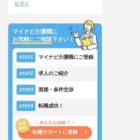
祉求人
マイナビ介護職に
お気軽にご相談
下さい！
1
マイナビ介護職にご登録
STEP
2
求人のご紹介
STEP
3
面接・条件交渉
STEP
4
転職成功！
STEP
転職サポートに登録