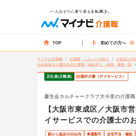
TOP
初めての方へ
マイナビ介護職
介護職・ヘルパーの求人
大阪府の介
社会福祉法人慶生会の介護職・福祉求人・転職・募集一覧
正社員(正職員)
通所介護（デイサービス）
慶生会カルチャークラブ大今里の介護職
【大阪市東成区／大阪市営
イサービスでの介護士の
駅から徒歩10分以内
車通勤可
住宅手当・補助