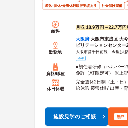
産休･育休･介護休暇取得実績あり
社会保険完備
月収 18.9万円～22.7
給料
大阪府
大阪市東成区 大今
ビリテーションセンター
大阪市営千日前線「今里(大阪
勤務地
MAP
■初任者研修（ヘルパー2
免許（AT限定可） ※上
資格/職種
や未経験の方も歓迎です
完全週休2日制（土・日） 
給休暇 慶弔休暇 出産・
休日休暇
年間休日日数：105日
施設見学のご相談
無料