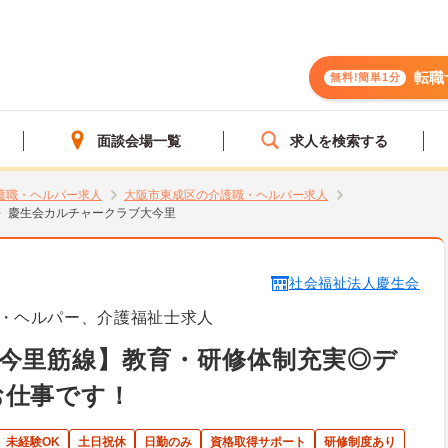
転職
無料!簡単1分
面談会場一覧
求人を検索する
護職・ヘルパー求人
大阪市東成区の介護職・ヘルパー求人
慶生会カルチャークラブ大今里
社会福祉法人慶生会
・ヘルパー、介護福祉士求人
今里筋線】教育・研修体制充実◎デ
お仕事です！
未経験OK
土日祝休
日勤のみ
資格取得サポート
研修制度あり