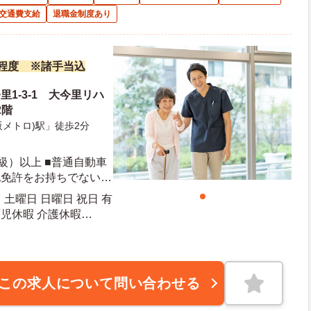
交通費支給
退職金制度あり
万円程度 ※諸手当込
里1-3-1 大今里リハ
2階
メトロ)駅」徒歩2分
級）以上 ■普通自動車
記免許をお持ちでない方
土曜日 日曜日 祝日 有
育児休暇 介護休暇
この求人について問い合わせる