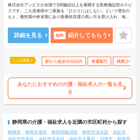
株式会社アンビスが全国で100施設以上を展開する医療施設型ホスピ
スです。ご入居者様やご家族を「ひとりにはしない」という理念の
もと、慢性期や終末期にあり医療依存度の高い方を受け入れ、地域
医療を支える社会的意義の高い事業を推進しています。現場には看
護師が24時間常駐しています。急変時の対応や医療行為は看護師が
担当するため、初任者研修や実務者研修の方も食事介助や入浴介助
詳細を見る
紹介してもらう
無料
などの生活を支えるケアに専念できる環境です。多職種で情報を共
有し、一人で判断を抱え込まないチーム連携の体制がしっかりと整
っています。働き方の面では、夜勤明けの翌日が原則として公休と
なるほか、月平均の残業時間も5時間から7時間程度とかなり少なめ
ここに注目！
会保険完備
交通費支給
駅から徒歩10分以内
車通勤可
残業少なめ
です。常勤スタッフの比率が90パーセントを超えているため急な勤
務変更が発生しにくく、あらかじめ決められた訪問予定表に沿って
規則正しく働けます。入職後は現場スタッフによるお一人おひとり
に合わせた個別のOJT研修が実施されます。eラーニングも導入され
あなたにおすすめの介護・福祉求人の一覧を見
ており、多職種と連携しながら専門性を着実に深めていける環境が
る
用意されています。
★おすすめPOINT★
＜個別ＯＪＴとチーム連携で着実に成長！＞
・入職後はお一人おひとりの習熟度に合わせた個別のＯＪＴ研修を
静岡県の介護・福祉求人を近隣の市区町村から探す
実施し、ｅラーニングを用いた学習の機会も提供されます
・施設内には看護師が24時間常駐しており、急変時の対応や専門的
静岡市
静岡市葵区
静岡市駿河区
静岡市清水区
浜松市
な医療処置は看護師が担当するため負担が減ります
浜松市中央区
浜松市浜名区
浜松市天竜区
沼津市
熱海市