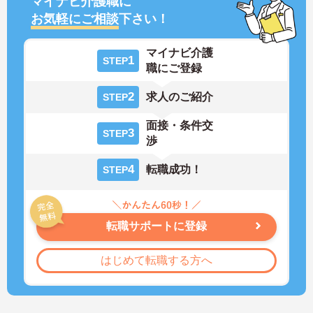
マイナビ介護職に
お気軽にご相談
下さい！
マイナビ介護
1
STEP
職にご登録
2
求人のご紹介
STEP
面接・条件交
3
STEP
渉
4
転職成功！
STEP
転職サポートに登録
はじめて転職する方へ