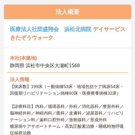
法人概要
医療法人社団盛翔会 浜松北病院
デイサービス
きたぞうウォーク
本社(本拠地)
静岡県 浜松市中央区大瀬町1568
法人情報
【病床数】199床（一般病棟53床・地域包括ケア病床54床・
回復期リハビリテーション病棟60床・医療療養病棟32床）
【診療科目】内科／循環器科／外科／消化器科／整形外科／
脳神経外科／神経内科／眼科／皮膚科／泌尿器科／リハビリ
テーション科／歯科口腔外科／放射線科／形成外科
糖尿病ケアサポートチーム・高気圧酸素治療・睡眠時無呼吸
症候群治療