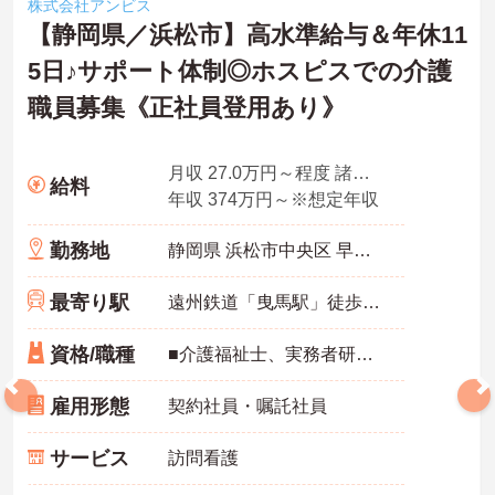
株式会社アンビス
【静岡県／浜松市】高水準給与＆年休11
5日♪サポート体制◎ホスピスでの介護
職員募集《正社員登用あり》
月収 27.0万円～程度 諸手当込・夜勤4回/月想定
給料
年収 374万円～※想定年収
勤務地
静岡県 浜松市中央区 早出町872-7
最寄り駅
遠州鉄道「曳馬駅」徒歩10分
資格/職種
■介護福祉士、実務者研修、初任者研修 いずれか ※特養、老健、病院、有老などの実務経験1年以上ある方 ※身体介護の経験年以上ある方、機械浴の使用の経験のある方歓迎
雇用形態
契約社員・嘱託社員
サービス
訪問看護