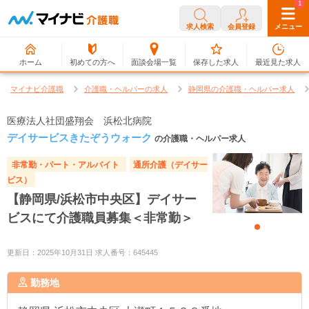
0
1
求人検索
会員登録
メニュー
ホーム
初めての方へ
面談会場一覧
保存した求人
最近見た求人
マイナビ介護職
介護職・ヘルパーの求人
静岡県の介護職・ヘルパー求人
医療法人社団盛翔会 浜松北病院
デイサービスきたぞうウォーク
の介護職・ヘルパー求人
非常勤・パート・アルバイト
通所介護（デイサー
ビス）
【静岡県/浜松市中央区】デイサー
ビスにて介護職員募集＜非常勤＞
更新日：2025年10月31日 求人番号：645445
勤務地