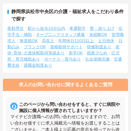
静岡県浜松市中央区の介護・福祉求人をこだわり条件
で探す
夜勤専従
駅から徒歩10分以内
車通勤可
寮・借り上げ
住
宅手当・補助
オープニングスタッフ募集
未経験OK
管理職
求人
無資格OK
高収入
年間休日110日以上
土日祝休
日
勤のみ
ブランクOK
資格取得サポート
研修制度あり
産
休･育休･介護休暇取得実績あり
新卒OK
残業少なめ
託児
所・育児補助あり
ボーナス・賞与あり
社会保険完備
交通
費支給
退職金制度あり
求人のお問い合わせに関するよくあるご質問
このページから問い合わせをすると、すぐに病院や
施設に個人情報が渡されてしまいますか？
マイナビ介護職へのお問い合わせになりますので、お問
い合わせ後すぐに求人掲載元へ情報をお渡しすることは
ございません。ご本人様より応募の意志を伺ってから改