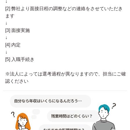
↓
[2] 弊社より面接日程の調整などの連絡をさせていただき
ます
↓
[3] 面接実施
↓
[4] 内定
↓
[5] 入職手続き
※法人によっては選考過程が異なりますので、担当にご確
認ください