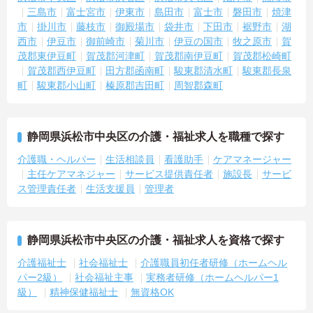
・介護スタッフと看護スタッフの比率が1対1で相談しやすく、初任
三島市
富士宮市
伊東市
島田市
富士市
磐田市
焼津
者研修や実務者研修からでも着実に専門性を高められます
市
掛川市
藤枝市
御殿場市
袋井市
下田市
裾野市
湖
＜残業月7時間以下で身体の負担を軽減！＞
西市
伊豆市
御前崎市
菊川市
伊豆の国市
牧之原市
賀
・常勤で働くスタッフの比率が90パーセント以上と高く、急なシフ
茂郡東伊豆町
賀茂郡河津町
賀茂郡南伊豆町
賀茂郡松崎町
ト変更や無理な長時間勤務が発生しにくい人員体制です
・訪問スケジュールに沿って施設内でのケアを行うため、月平均の
賀茂郡西伊豆町
田方郡函南町
駿東郡清水町
駿東郡長泉
残業時間は5時間から7時間程度とかなり少なめに抑えられます
町
駿東郡小山町
榛原郡吉田町
周智郡森町
・夜勤明けの翌日は原則としてお休みとなるシフト編成が組まれて
おり、しっかりと休息を取りながら長期的な就業が可能です
＜評価制度でキャリアアップ＞
・介護福祉士や初任者研修などの資格や実務経験、夜勤回数がしっ
静岡県浜松市中央区の介護・福祉求人を職種で探す
かりと給与に反映されるためモチベーションを維持できます
介護職・ヘルパー
生活相談員
看護助手
ケアマネージャー
・年次を問わずリーダーや主任などのマネジメント職へ昇格する事
主任ケアマネジャー
サービス提供責任者
施設長
サービ
例も多数あり、腰を据えて長期的なキャリア形成が可能です
ス管理責任者
生活支援員
管理者
静岡県浜松市中央区の介護・福祉求人を資格で探す
介護福祉士
社会福祉士
介護職員初任者研修（ホームヘル
パー2級）
社会福祉主事
実務者研修（ホームヘルパー1
級）
精神保健福祉士
無資格OK