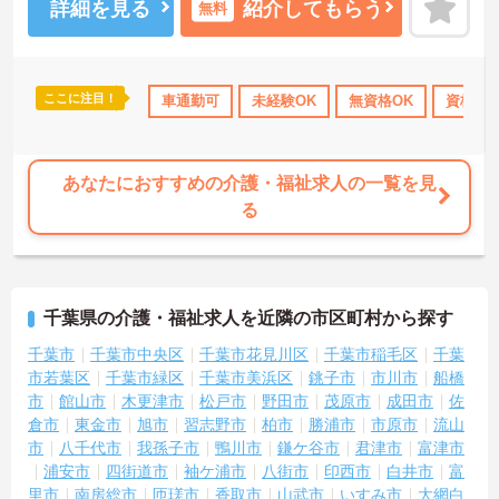
詳細を見る
紹介してもらう
無料
ここに注目！
資格取得サポート
研修制度あり
車通勤可
未経験OK
産休･育休･介護休暇取得実績あり
無資格OK
資格取
あなたにおすすめの介護・福祉求人の一覧を見
る
千葉県の介護・福祉求人を近隣の市区町村から探す
千葉市
千葉市中央区
千葉市花見川区
千葉市稲毛区
千葉
市若葉区
千葉市緑区
千葉市美浜区
銚子市
市川市
船橋
市
館山市
木更津市
松戸市
野田市
茂原市
成田市
佐
倉市
東金市
旭市
習志野市
柏市
勝浦市
市原市
流山
市
八千代市
我孫子市
鴨川市
鎌ケ谷市
君津市
富津市
浦安市
四街道市
袖ケ浦市
八街市
印西市
白井市
富
里市
南房総市
匝瑳市
香取市
山武市
いすみ市
大網白