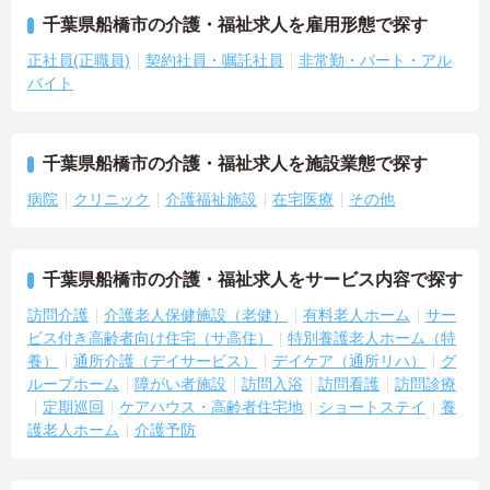
千葉県船橋市の介護・福祉求人を雇用形態で探す
正社員(正職員)
契約社員・嘱託社員
非常勤・パート・アル
バイト
千葉県船橋市の介護・福祉求人を施設業態で探す
病院
クリニック
介護福祉施設
在宅医療
その他
千葉県船橋市の介護・福祉求人をサービス内容で探す
訪問介護
介護老人保健施設（老健）
有料老人ホーム
サー
ビス付き高齢者向け住宅（サ高住）
特別養護老人ホーム（特
養）
通所介護（デイサービス）
デイケア（通所リハ）
グ
ループホーム
障がい者施設
訪問入浴
訪問看護
訪問診療
定期巡回
ケアハウス・高齢者住宅地
ショートステイ
養
護老人ホーム
介護予防