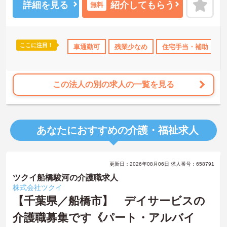
充実しており、個々の職員のワークライフバランスにも行き届いた
詳細を見る
紹介してもらう
無料
ケアがされています。ご興味のある方は是非お気軽にお問い合わせ
ください。
ここに注目！
年間休日110日以上
車通勤可
資格取得サポート
残業少なめ
研修制度あり
住宅手当・補助
産休･
この法人の別の求人の一覧を見る
あなたにおすすめの介護・福祉求人
更新日：2026年08月06日 求人番号：658791
ツクイ船橋駿河の介護職求人
株式会社ツクイ
【千葉県／船橋市】 デイサービスの
介護職募集です《パート・アルバイ