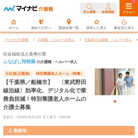
0
1
求人検索
会員登録
メニュー
ホーム
初めての方へ
面談会場一覧
保存した求人
最近見た求人
マイナビ介護職
介護職・ヘルパーの求人
千葉県の介護職・ヘルパー求人
社会福祉法人長寿の里
ふなばし翔裕園
の介護職・ヘルパー求人
正社員(正職員)
特別養護老人ホーム（特養）
【千葉県／船橋市】 〈東武野田
線沿線〉効率化、デジタル化で業
務負担減！特別養護老人ホームの
介護士募集
更新日：2026年06月12日 求人番号：646548
勤務地