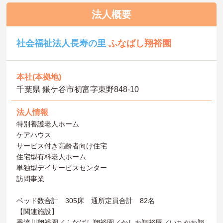
法人概要
社会福祉法人長寿の里
ふなばし翔裕園
本社(本拠地)
千葉県 鎌ケ谷市初富字東野848‐10
法人情報
特別養護老人ホーム
ケアハウス
サービス付き高齢者向け住宅
住宅型有料老人ホーム
単独型デイサービスセンター
訪問事業
ベッド数合計 305床 通所定員合計 82名
【関連施設】
香流川翔裕園／ふなばし翔裕園／かしわ翔裕園／いちかわ翔