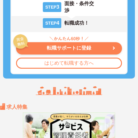
面接・条件交
3
STEP
渉
4
転職成功！
STEP
転職サポートに登録
はじめて転職する方へ
求人特集