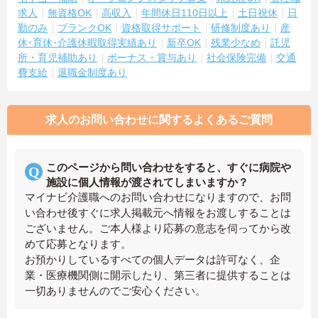
求人
無資格OK
高収入
年間休日110日以上
土日祝休
日
勤のみ
ブランクOK
資格取得サポート
研修制度あり
産
休･育休･介護休暇取得実績あり
新卒OK
残業少なめ
託児
所・育児補助あり
ボーナス・賞与あり
社会保険完備
交通
費支給
退職金制度あり
求人のお問い合わせに関するよくあるご質問
このページから問い合わせをすると、すぐに病院や
施設に個人情報が渡されてしまいますか？
マイナビ介護職へのお問い合わせになりますので、お問
い合わせ後すぐに求人掲載元へ情報をお渡しすることは
ございません。ご本人様より応募の意志を伺ってから改
めて応募となります。
お預かりしているすべての個人データは許可なく、企
業・医療機関側に開示したり、第三者に提供することは
一切ありませんのでご安心ください。