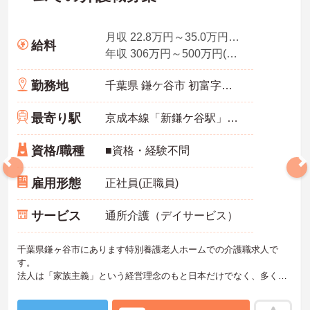
月収 22.8万円～35.0万円(諸手当込み)
給料
年収 306万円～500万円(諸手当込み)
勤務地
千葉県 鎌ケ谷市 初富字東野848番地10
最寄り駅
京成本線「新鎌ケ谷駅」徒歩22分
資格/職種
■資格・経験不問
雇用形態
正社員(正職員)
サービス
通所介護（デイサービス）
千葉県鎌ヶ谷市にあります特別養護老人ホームでの介護職求人で
す。
法人は「家族主義」という経営理念のもと日本だけでなく、多くの
海外事業も行っており、視察を兼ねた研修旅行も開催されます。3年
目・5年目・10年目以上のキャリアアップを目指したキャリアパスも