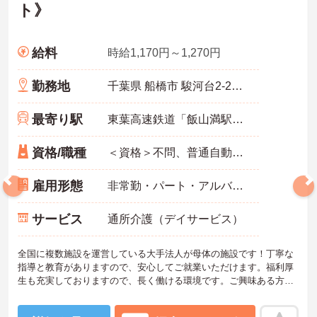
ト》
給料
時給1,170円～1,270円
勤務地
千葉県 船橋市 駿河台2-21-25
最寄り駅
東葉高速鉄道「飯山満駅」徒歩15分
資格/職種
＜資格＞不問、普通自動車運転免許(AT限定可) 必須 ＜経験＞不問 無資格者:入社半年以内に会社負担で認知症介護基礎研修受講
雇用形態
非常勤・パート・アルバイト
サービス
通所介護（デイサービス）
全国に複数施設を運営している大手法人が母体の施設です！丁寧な
指導と教育がありますので、安心してご就業いただけます。福利厚
生も充実しておりますので、長く働ける環境です。ご興味ある方に
は、面接のポイントなど、さらに詳細をお話致しますのでお気軽に
ご相談ください。