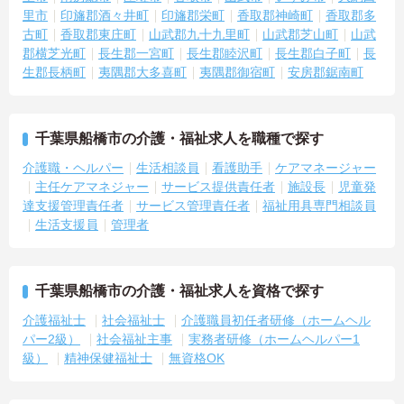
里市
印旛郡酒々井町
印旛郡栄町
香取郡神崎町
香取郡多
古町
香取郡東庄町
山武郡九十九里町
山武郡芝山町
山武
郡横芝光町
長生郡一宮町
長生郡睦沢町
長生郡白子町
長
生郡長柄町
夷隅郡大多喜町
夷隅郡御宿町
安房郡鋸南町
千葉県船橋市の介護・福祉求人を職種で探す
介護職・ヘルパー
生活相談員
看護助手
ケアマネージャー
主任ケアマネジャー
サービス提供責任者
施設長
児童発
達支援管理責任者
サービス管理責任者
福祉用具専門相談員
生活支援員
管理者
千葉県船橋市の介護・福祉求人を資格で探す
介護福祉士
社会福祉士
介護職員初任者研修（ホームヘル
パー2級）
社会福祉主事
実務者研修（ホームヘルパー1
級）
精神保健福祉士
無資格OK