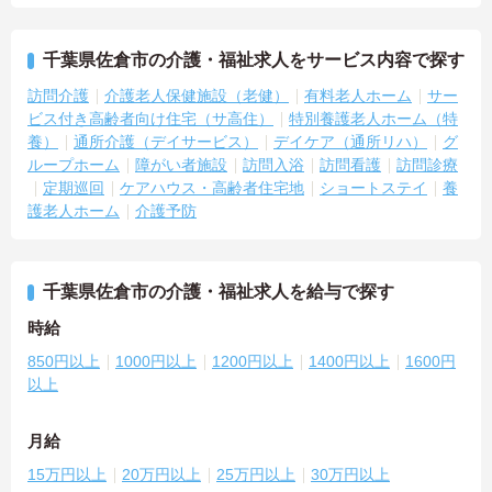
千葉県佐倉市の介護・福祉求人をサービス内容で探す
訪問介護
介護老人保健施設（老健）
有料老人ホーム
サー
ビス付き高齢者向け住宅（サ高住）
特別養護老人ホーム（特
養）
通所介護（デイサービス）
デイケア（通所リハ）
グ
ループホーム
障がい者施設
訪問入浴
訪問看護
訪問診療
定期巡回
ケアハウス・高齢者住宅地
ショートステイ
養
護老人ホーム
介護予防
千葉県佐倉市の介護・福祉求人を給与で探す
時給
850円以上
1000円以上
1200円以上
1400円以上
1600円
以上
月給
15万円以上
20万円以上
25万円以上
30万円以上