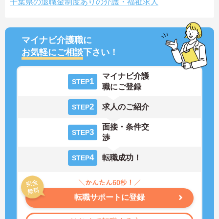
千葉県の退職金制度ありの介護・福祉求人
マイナビ介護職に
お気軽にご相談
下さい！
マイナビ介護
1
STEP
職にご登録
2
求人のご紹介
STEP
面接・条件交
3
STEP
渉
4
転職成功！
STEP
転職サポートに登録