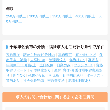
年収
250万円以上
300万円以上
350万円以上
400万円以上
50
0万円以上
千葉県佐倉市の介護・福祉求人をこだわり条件で探す
夜勤専従
駅から徒歩10分以内
車通勤可
寮・借り上げ
住
宅手当・補助
未経験OK
管理職求人
無資格OK
高収入
年間休日110日以上
土日祝休
日勤のみ
ブランクOK
資格
取得サポート
研修制度あり
産休･育休･介護休暇取得実績あ
り
新卒OK
残業少なめ
託児所・育児補助あり
ボーナス・
賞与あり
社会保険完備
交通費支給
退職金制度あり
求人のお問い合わせに関するよくあるご質問