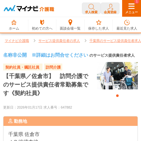
0
1
求人検索
会員登録
メニュー
ホーム
初めての方へ
面談会場一覧
保存した求人
最近見た求人
マイナビ介護職
サービス提供責任者の求人
千葉県のサービス提供責任者求
名称非公開 ※詳細はお問合せください
のサービス提供責任者求人
契約社員・嘱託社員
訪問介護
【千葉県／佐倉市】 訪問介護で
のサービス提供責任者常勤募集で
す《契約社員》
更新日：2026年01月17日 求人番号：647882
勤務地
千葉県
佐倉市