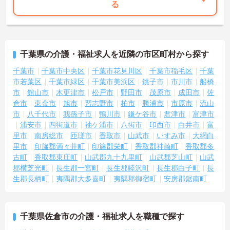
る
千葉県の介護・福祉求人を近隣の市区町村から探す
千葉市
千葉市中央区
千葉市花見川区
千葉市稲毛区
千葉
市若葉区
千葉市緑区
千葉市美浜区
銚子市
市川市
船橋
市
館山市
木更津市
松戸市
野田市
茂原市
成田市
佐
倉市
東金市
旭市
習志野市
柏市
勝浦市
市原市
流山
市
八千代市
我孫子市
鴨川市
鎌ケ谷市
君津市
富津市
浦安市
四街道市
袖ケ浦市
八街市
印西市
白井市
富
里市
南房総市
匝瑳市
香取市
山武市
いすみ市
大網白
里市
印旛郡酒々井町
印旛郡栄町
香取郡神崎町
香取郡多
古町
香取郡東庄町
山武郡九十九里町
山武郡芝山町
山武
郡横芝光町
長生郡一宮町
長生郡睦沢町
長生郡白子町
長
生郡長柄町
夷隅郡大多喜町
夷隅郡御宿町
安房郡鋸南町
千葉県佐倉市の介護・福祉求人を職種で探す