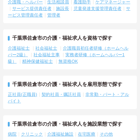
介護職・ヘルパー
生活相談員
看護助手
ケアマネージャー
サービス提供責任者
施設長
児童発達支援管理責任者
サ
ービス管理責任者
管理者
千葉県佐倉市の介護・福祉求人を資格で探す
介護福祉士
社会福祉士
介護職員初任者研修（ホームヘル
パー2級）
社会福祉主事
実務者研修（ホームヘルパー1
級）
精神保健福祉士
無資格OK
千葉県佐倉市の介護・福祉求人を雇用形態で探す
正社員(正職員)
契約社員・嘱託社員
非常勤・パート・アル
バイト
千葉県佐倉市の介護・福祉求人を施設業態で探す
病院
クリニック
介護福祉施設
在宅医療
その他