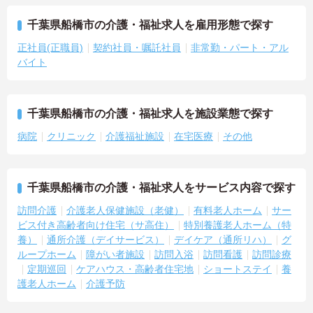
千葉県船橋市の介護・福祉求人を雇用形態で探す
正社員(正職員)
契約社員・嘱託社員
非常勤・パート・アル
バイト
千葉県船橋市の介護・福祉求人を施設業態で探す
病院
クリニック
介護福祉施設
在宅医療
その他
千葉県船橋市の介護・福祉求人をサービス内容で探す
訪問介護
介護老人保健施設（老健）
有料老人ホーム
サー
ビス付き高齢者向け住宅（サ高住）
特別養護老人ホーム（特
養）
通所介護（デイサービス）
デイケア（通所リハ）
グ
ループホーム
障がい者施設
訪問入浴
訪問看護
訪問診療
定期巡回
ケアハウス・高齢者住宅地
ショートステイ
養
護老人ホーム
介護予防