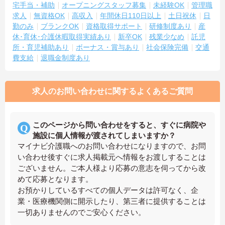
宅手当・補助
オープニングスタッフ募集
未経験OK
管理職
求人
無資格OK
高収入
年間休日110日以上
土日祝休
日
勤のみ
ブランクOK
資格取得サポート
研修制度あり
産
休･育休･介護休暇取得実績あり
新卒OK
残業少なめ
託児
所・育児補助あり
ボーナス・賞与あり
社会保険完備
交通
費支給
退職金制度あり
求人のお問い合わせに関するよくあるご質問
このページから問い合わせをすると、すぐに病院や
施設に個人情報が渡されてしまいますか？
マイナビ介護職へのお問い合わせになりますので、お問
い合わせ後すぐに求人掲載元へ情報をお渡しすることは
ございません。ご本人様より応募の意志を伺ってから改
めて応募となります。
お預かりしているすべての個人データは許可なく、企
業・医療機関側に開示したり、第三者に提供することは
一切ありませんのでご安心ください。