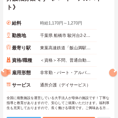
ト》
給料
時給1,170円～1,270円
勤務地
千葉県 船橋市 駿河台2-21-25
最寄り駅
東葉高速鉄道「飯山満駅」徒歩15分
資格/職種
＜資格＞不問、普通自動車運転免許(AT限定可) 必須 ＜経験＞不問 無資格者:入社半年以内に会社負担で認知症介護基礎研修受講
雇用形態
非常勤・パート・アルバイト
サービス
通所介護（デイサービス）
全国に複数施設を運営している大手法人が母体の施設です！丁寧な
指導と教育がありますので、安心してご就業いただけます。福利厚
生も充実しておりますので、長く働ける環境です。ご興味ある方に
は、面接のポイントなど、さらに詳細をお話致しますのでお気軽に
ご相談ください。