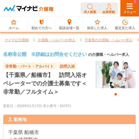
0
1
求人検索
会員登録
メニュー
ホーム
初めての方へ
面談会場一覧
保存した求人
最近見た求人
マイナビ介護職
介護職・ヘルパーの求人
千葉県の介護職・ヘルパー求人
名称非公開 ※詳細はお問合せください
の介護職・ヘルパー求人
非常勤・パート・アルバイト
訪問入浴
【千葉県／船橋市】 訪問入浴オ
ペレーターでの介護士募集です＜
非常勤／フルタイム＞
更新日：2026年01月17日 求人番号：647971
勤務地
千葉県
船橋市