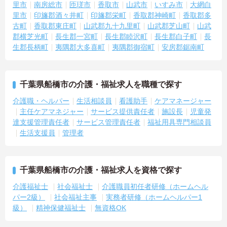
里市
南房総市
匝瑳市
香取市
山武市
いすみ市
大網白
里市
印旛郡酒々井町
印旛郡栄町
香取郡神崎町
香取郡多
古町
香取郡東庄町
山武郡九十九里町
山武郡芝山町
山武
郡横芝光町
長生郡一宮町
長生郡睦沢町
長生郡白子町
長
生郡長柄町
夷隅郡大多喜町
夷隅郡御宿町
安房郡鋸南町
千葉県船橋市の介護・福祉求人を職種で探す
介護職・ヘルパー
生活相談員
看護助手
ケアマネージャー
主任ケアマネジャー
サービス提供責任者
施設長
児童発
達支援管理責任者
サービス管理責任者
福祉用具専門相談員
生活支援員
管理者
千葉県船橋市の介護・福祉求人を資格で探す
介護福祉士
社会福祉士
介護職員初任者研修（ホームヘル
パー2級）
社会福祉主事
実務者研修（ホームヘルパー1
級）
精神保健福祉士
無資格OK