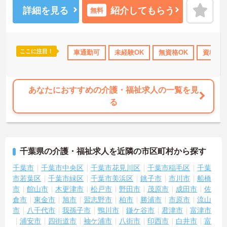
詳細を見る
紹介してもらう
無料
ここに注目！
資格取得サポート
研修制度あり
車通勤可
未経験OK
産休･育休･介護休暇取得実績あり
無資格OK
資格取
あなたにおすすめの介護・福祉求人の一覧を見
る
千葉県の介護・福祉求人を近隣の市区町村から探す
千葉市
千葉市中央区
千葉市花見川区
千葉市稲毛区
千葉
市若葉区
千葉市緑区
千葉市美浜区
銚子市
市川市
船橋
市
館山市
木更津市
松戸市
野田市
茂原市
成田市
佐
倉市
東金市
旭市
習志野市
柏市
勝浦市
市原市
流山
市
八千代市
我孫子市
鴨川市
鎌ケ谷市
君津市
富津市
浦安市
四街道市
袖ケ浦市
八街市
印西市
白井市
富