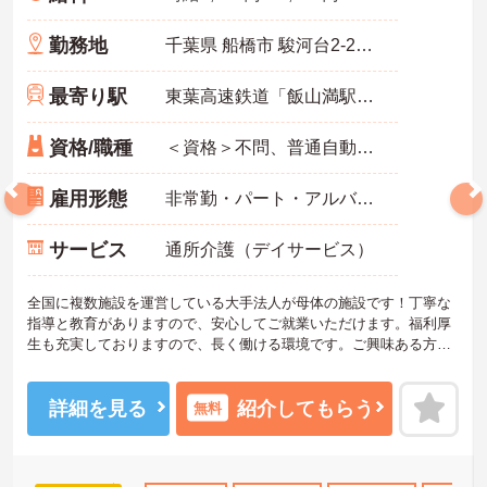
勤務地
千葉県 船橋市 駿河台2-21-25
最寄り駅
東葉高速鉄道「飯山満駅」徒歩15分
資格/職種
＜資格＞不問、普通自動車運転免許(AT限定可) 必須 ＜経験＞不問 無資格者:入社半年以内に会社負担で認知症介護基礎研修受講
雇用形態
非常勤・パート・アルバイト
サービス
通所介護（デイサービス）
全国に複数施設を運営している大手法人が母体の施設です！丁寧な
指導と教育がありますので、安心してご就業いただけます。福利厚
生も充実しておりますので、長く働ける環境です。ご興味ある方に
は、面接のポイントなど、さらに詳細をお話致しますのでお気軽に
ご相談ください。
詳細を見る
紹介してもらう
無料