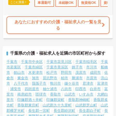
ここに注目！
資格取得サポート
研修制度あり
車通勤可
未経験OK
産休･育休･介護休暇取得実績あり
無資格OK
資格取
あなたにおすすめの介護・福祉求人の一覧を見
る
千葉県の介護・福祉求人を近隣の市区町村から探す
千葉市
千葉市中央区
千葉市花見川区
千葉市稲毛区
千葉
市若葉区
千葉市緑区
千葉市美浜区
銚子市
市川市
船橋
市
館山市
木更津市
松戸市
野田市
茂原市
成田市
佐
倉市
東金市
旭市
習志野市
柏市
勝浦市
市原市
流山
市
八千代市
我孫子市
鴨川市
鎌ケ谷市
君津市
富津市
浦安市
四街道市
袖ケ浦市
八街市
印西市
白井市
富
里市
南房総市
匝瑳市
香取市
山武市
いすみ市
大網白
里市
印旛郡酒々井町
印旛郡栄町
香取郡神崎町
香取郡多
古町
香取郡東庄町
山武郡九十九里町
山武郡芝山町
山武
郡横芝光町
長生郡一宮町
長生郡睦沢町
長生郡白子町
長
生郡長柄町
夷隅郡大多喜町
夷隅郡御宿町
安房郡鋸南町