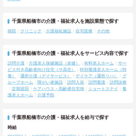
千葉県船橋市の介護・福祉求人を施設業態で探す
病院
クリニック
介護福祉施設
在宅医療
その他
千葉県船橋市の介護・福祉求人をサービス内容で探す
訪問介護
介護老人保健施設（老健）
有料老人ホーム
サー
ビス付き高齢者向け住宅（サ高住）
特別養護老人ホーム（特
養）
通所介護（デイサービス）
デイケア（通所リハ）
グ
ループホーム
障がい者施設
訪問入浴
訪問看護
訪問診療
定期巡回
ケアハウス・高齢者住宅地
ショートステイ
養
護老人ホーム
介護予防
千葉県船橋市の介護・福祉求人を給与で探す
時給