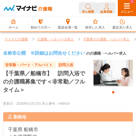
0
1
求人検索
会員登録
メニュー
ホーム
初めての方へ
面談会場一覧
保存した求人
最近見た求人
マイナビ介護職
介護職・ヘルパーの求人
千葉県の介護職・ヘルパー求人
名称非公開 ※詳細はお問合せください
の介護職・ヘルパー求人
非常勤・パート・アルバイト
訪問入浴
【千葉県／船橋市】 訪問入浴で
の介護職募集です＜非常勤／フル
タイム＞
更新日：2026年01月17日 求人番号：648416
勤務地
千葉県
船橋市