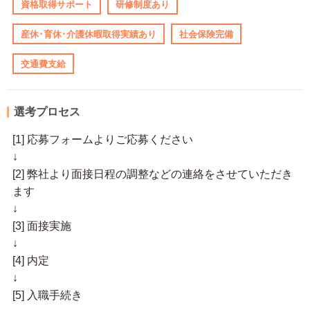
資格取得サポート
研修制度あり
産休･育休･介護休暇取得実績あり
社会保険完備
交通費支給
選考プロセス
[1] 応募フォームよりご応募ください
↓
[2] 弊社より面接日程の調整などの連絡をさせていただき
ます
↓
[3] 面接実施
↓
[4] 内定
↓
[5] 入職手続き