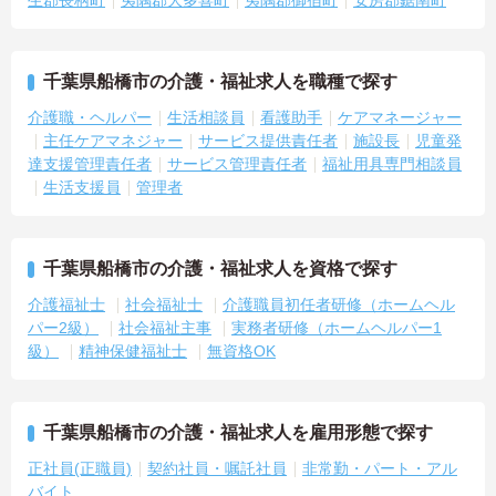
千葉県船橋市の介護・福祉求人を職種で探す
介護職・ヘルパー
生活相談員
看護助手
ケアマネージャー
主任ケアマネジャー
サービス提供責任者
施設長
児童発
達支援管理責任者
サービス管理責任者
福祉用具専門相談員
生活支援員
管理者
千葉県船橋市の介護・福祉求人を資格で探す
介護福祉士
社会福祉士
介護職員初任者研修（ホームヘル
パー2級）
社会福祉主事
実務者研修（ホームヘルパー1
級）
精神保健福祉士
無資格OK
千葉県船橋市の介護・福祉求人を雇用形態で探す
正社員(正職員)
契約社員・嘱託社員
非常勤・パート・アル
バイト