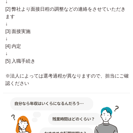
↓
[2] 弊社より面接日程の調整などの連絡をさせていただき
ます
↓
[3] 面接実施
↓
[4] 内定
↓
[5] 入職手続き
※法人によっては選考過程が異なりますので、担当にご確
認ください