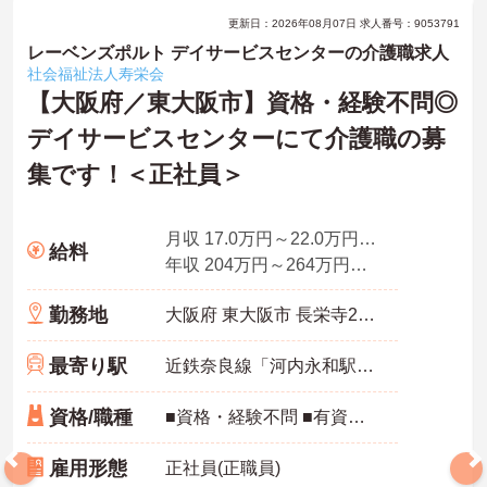
更新日：2026年08月07日 求人番号：9053791
レーベンズポルト デイサービスセンターの介護職求人
社会福祉法人寿栄会
【大阪府／東大阪市】資格・経験不問◎
デイサービスセンターにて介護職の募
集です！＜正社員＞
月収 17.0万円～22.0万円程度
給料
年収 204万円～264万円程度※月収×12ヶ月
勤務地
大阪府 東大阪市 長栄寺21番24号
最寄り駅
近鉄奈良線「河内永和駅」徒歩5分
資格/職種
■資格・経験不問 ■有資格者、経験者歓迎
雇用形態
正社員(正職員)