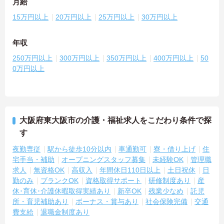
月給
15万円以上
20万円以上
25万円以上
30万円以上
年収
250万円以上
300万円以上
350万円以上
400万円以上
50
0万円以上
大阪府東大阪市の介護・福祉求人をこだわり条件で探
す
夜勤専従
駅から徒歩10分以内
車通勤可
寮・借り上げ
住
宅手当・補助
オープニングスタッフ募集
未経験OK
管理職
求人
無資格OK
高収入
年間休日110日以上
土日祝休
日
勤のみ
ブランクOK
資格取得サポート
研修制度あり
産
休･育休･介護休暇取得実績あり
新卒OK
残業少なめ
託児
所・育児補助あり
ボーナス・賞与あり
社会保険完備
交通
費支給
退職金制度あり