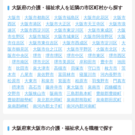
大阪府の介護・福祉求人を近隣の市区町村から探す
大阪市
大阪市都島区
大阪市福島区
大阪市此花区
大阪市
西区
大阪市港区
大阪市大正区
大阪市天王寺区
大阪市浪
速区
大阪市西淀川区
大阪市東淀川区
大阪市東成区
大阪
市生野区
大阪市旭区
大阪市城東区
大阪市阿倍野区
大阪
市住吉区
大阪市東住吉区
大阪市西成区
大阪市淀川区
大
阪市鶴見区
大阪市住之江区
大阪市平野区
大阪市北区
大
阪市中央区
堺市
堺市堺区
堺市中区
堺市東区
堺市西区
堺市南区
堺市北区
堺市美原区
岸和田市
豊中市
池田
市
吹田市
泉大津市
高槻市
貝塚市
守口市
枚方市
茨
木市
八尾市
泉佐野市
富田林市
寝屋川市
河内長野市
松原市
大東市
和泉市
箕面市
柏原市
羽曳野市
門真市
摂津市
高石市
藤井寺市
東大阪市
泉南市
四條畷市
交野市
大阪狭山市
阪南市
三島郡島本町
豊能郡豊能町
豊能郡能勢町
泉北郡忠岡町
泉南郡熊取町
泉南郡田尻町
泉南郡岬町
南河内郡太子町
南河内郡河南町
大阪府東大阪市の介護・福祉求人を職種で探す