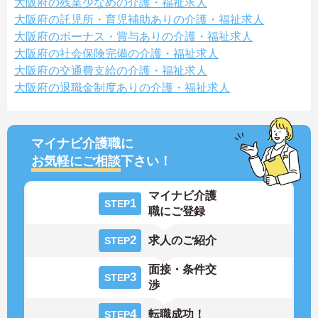
大阪府の残業少なめの介護・福祉求人
大阪府の託児所・育児補助ありの介護・福祉求人
大阪府のボーナス・賞与ありの介護・福祉求人
大阪府の社会保険完備の介護・福祉求人
大阪府の交通費支給の介護・福祉求人
大阪府の退職金制度ありの介護・福祉求人
マイナビ介護職に
お気軽にご相談
下さい！
マイナビ介護
1
STEP
職にご登録
2
求人のご紹介
STEP
面接・条件交
3
STEP
渉
4
転職成功！
STEP