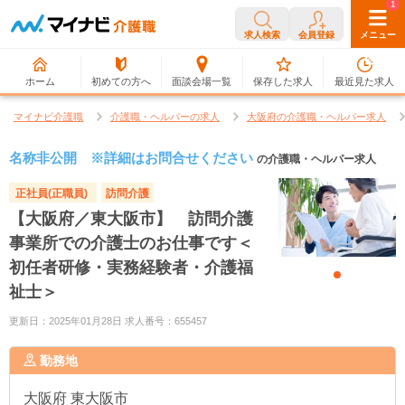
0
1
求人検索
会員登録
メニュー
ホーム
初めての方へ
面談会場一覧
保存した求人
最近見た求人
マイナビ介護職
介護職・ヘルパーの求人
大阪府の介護職・ヘルパー求人
名称非公開 ※詳細はお問合せください
の介護職・ヘルパー求人
正社員(正職員)
訪問介護
【大阪府／東大阪市】 訪問介護
事業所での介護士のお仕事です＜
初任者研修・実務経験者・介護福
祉士＞
更新日：2025年01月28日 求人番号：655457
勤務地
大阪府
東大阪市