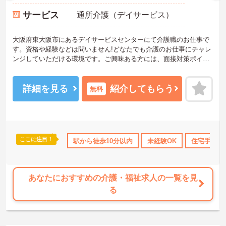
サービス
通所介護（デイサービス）
大阪府東大阪市にあるデイサービスセンターにて介護職のお仕事で
す。資格や経験などは問いません!どなたでも介護のお仕事にチャレ
ンジしていただける環境です。ご興味ある方には、面接対策ポイン
トなど、さらに詳細をお話しいたしますのでお気軽にご相談くださ
い。
詳細を見る
紹介してもらう
無料
ここに注目！
当・補助
年間休日110日以上
駅から徒歩10分以内
資格取得サポート
未経験OK
研修制度あり
住宅手当・
あなたにおすすめの介護・福祉求人の一覧を見
る