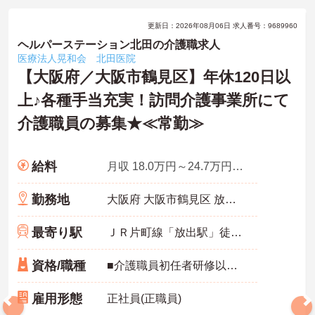
更新日：2026年08月06日 求人番号：9689960
ヘルパーステーション北田の介護職求人
医療法人晃和会 北田医院
【大阪府／大阪市鶴見区】年休120日以
上♪各種手当充実！訪問介護事業所にて
介護職員の募集★≪常勤≫
給料
月収 18.0万円～24.7万円程度 ※諸手当込
勤務地
大阪府 大阪市鶴見区 放出東2丁目4番1号
最寄り駅
ＪＲ片町線「放出駅」徒歩10分
資格/職種
■介護職員初任者研修以上の介護資格をお持ちの方 ■経験不問
雇用形態
正社員(正職員)