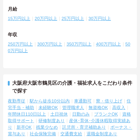
月給
15万円以上
20万円以上
25万円以上
30万円以上
年収
250万円以上
300万円以上
350万円以上
400万円以上
50
0万円以上
大阪府大阪市鶴見区の介護・福祉求人をこだわり条件
で探す
夜勤専従
駅から徒歩10分以内
車通勤可
寮・借り上げ
住
宅手当・補助
未経験OK
管理職求人
無資格OK
高収入
年間休日110日以上
土日祝休
日勤のみ
ブランクOK
資格
取得サポート
研修制度あり
産休･育休･介護休暇取得実績あ
り
新卒OK
残業少なめ
託児所・育児補助あり
ボーナス・
賞与あり
社会保険完備
交通費支給
退職金制度あり