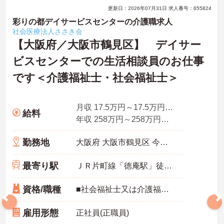
更新日：2026年07月31日 求人番号：655824
彩りの都デイサービスセンターの介護職求人
社会医療法人ささき会
【大阪府／大阪市鶴見区】 デイサー
ビスセンターでの生活相談員のお仕事
です＜介護福祉士・社会福祉士＞
月収 17.5万円～17.5万円程度（諸手当含む）
給料
年収 258万円～258万円程度（賞与3.0ヵ月の場合）
勤務地
大阪府 大阪市鶴見区 今津北3丁目7番4号
最寄り駅
ＪＲ片町線「徳庵駅」徒歩9分
資格/職種
■社会福祉士又は介護福祉士免許 ※未経験相談可能 ■普通自動車運転免許
雇用形態
正社員(正職員)