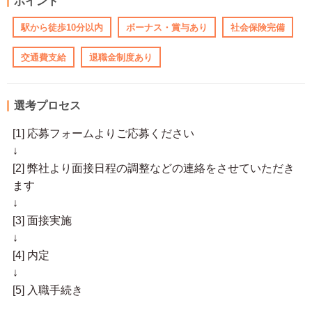
ポイント
駅から徒歩10分以内
ボーナス・賞与あり
社会保険完備
交通費支給
退職金制度あり
選考プロセス
[1] 応募フォームよりご応募ください
↓
[2] 弊社より面接日程の調整などの連絡をさせていただき
ます
↓
[3] 面接実施
↓
[4] 内定
↓
[5] 入職手続き