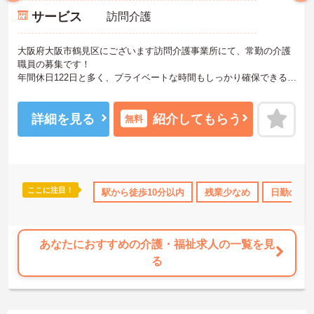
サービス
訪問介護
大阪府大阪市鶴見区にございます訪問介護事業所にて、常勤の介護
職員の募集です！
年間休日122日と多く、プライベートな時間もしっかり確保できるの
で、メリハリをつけたご就業が可能です◎また残業も少なく、日勤
帯のお仕事なので、ライフワークバランスを重視されている方にお
ススメの求人です♪各種手当・福利厚生も充実しているので、長期的
詳細を見る
紹介してもらう
無料
に働ける環境が整っています。
ご興味ある方には、面接対策ポイントなど、さらに詳細をお話しい
たしますのでお気軽にご相談ください！
ここに注目！
OK
ブランクOK
資格取得サポート
駅から徒歩10分以内
研修制度あり
残業少なめ
社会保険完
日勤のみ
あなたにおすすめの介護・福祉求人の一覧を見
る