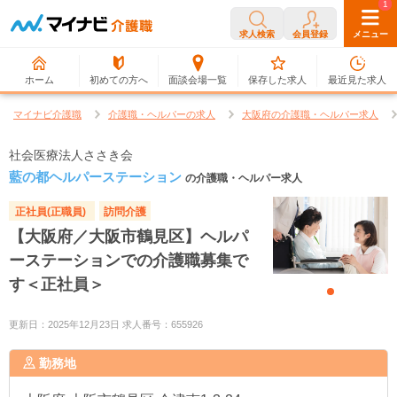
0
1
求人検索
会員登録
メニュー
ホーム
初めての方へ
面談会場一覧
保存した求人
最近見た求人
マイナビ介護職
介護職・ヘルパーの求人
大阪府の介護職・ヘルパー求人
社会医療法人ささき会
藍の都ヘルパーステーション
の介護職・ヘルパー求人
正社員(正職員)
訪問介護
【大阪府／大阪市鶴見区】ヘルパ
ーステーションでの介護職募集で
す＜正社員＞
更新日：2025年12月23日 求人番号：655926
勤務地