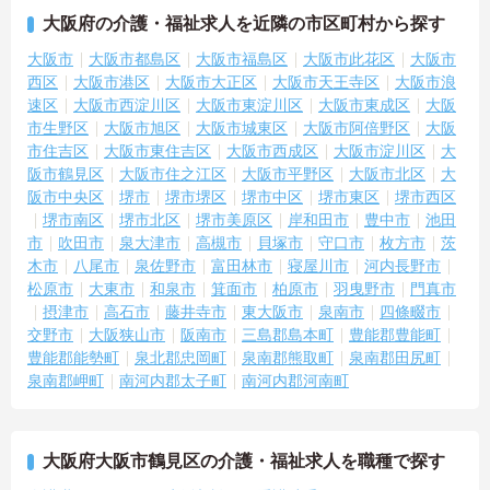
大阪府の介護・福祉求人を近隣の市区町村から探す
大阪市
大阪市都島区
大阪市福島区
大阪市此花区
大阪市
西区
大阪市港区
大阪市大正区
大阪市天王寺区
大阪市浪
速区
大阪市西淀川区
大阪市東淀川区
大阪市東成区
大阪
市生野区
大阪市旭区
大阪市城東区
大阪市阿倍野区
大阪
市住吉区
大阪市東住吉区
大阪市西成区
大阪市淀川区
大
阪市鶴見区
大阪市住之江区
大阪市平野区
大阪市北区
大
阪市中央区
堺市
堺市堺区
堺市中区
堺市東区
堺市西区
堺市南区
堺市北区
堺市美原区
岸和田市
豊中市
池田
市
吹田市
泉大津市
高槻市
貝塚市
守口市
枚方市
茨
木市
八尾市
泉佐野市
富田林市
寝屋川市
河内長野市
松原市
大東市
和泉市
箕面市
柏原市
羽曳野市
門真市
摂津市
高石市
藤井寺市
東大阪市
泉南市
四條畷市
交野市
大阪狭山市
阪南市
三島郡島本町
豊能郡豊能町
豊能郡能勢町
泉北郡忠岡町
泉南郡熊取町
泉南郡田尻町
泉南郡岬町
南河内郡太子町
南河内郡河南町
大阪府大阪市鶴見区の介護・福祉求人を職種で探す