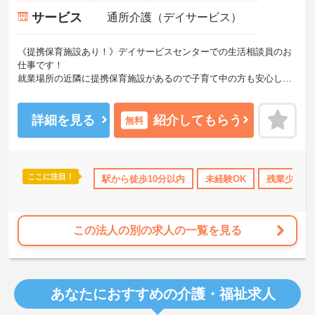
サービス
通所介護（デイサービス）
《提携保育施設あり！》デイサービスセンターでの生活相談員のお
仕事です！
就業場所の近隣に提携保育施設があるので子育て中の方も安心して
ご就業いただけます！
ご興味ある方には、面接のポイントなど、さらに詳細をお話致しま
すのでお気軽にご相談ください。
詳細を見る
紹介してもらう
無料
ここに注目！
会保険完備
交通費支給
駅から徒歩10分以内
退職金制度あり
未経験OK
残業少なめ
この法人の別の求人の一覧を見る
あなたにおすすめの介護・福祉求人