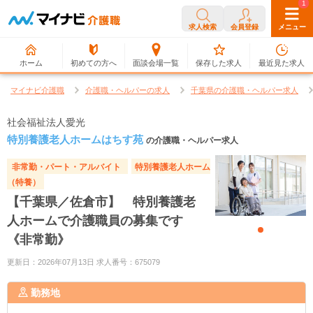
0
1
求人検索
会員登録
メニュー
ホーム
初めての方へ
面談会場一覧
保存した求人
最近見た求人
マイナビ介護職
介護職・ヘルパーの求人
千葉県の介護職・ヘルパー求人
社会福祉法人愛光
特別養護老人ホームはちす苑
の介護職・ヘルパー求人
非常勤・パート・アルバイト
特別養護老人ホーム
（特養）
【千葉県／佐倉市】 特別養護老
人ホームで介護職員の募集です
《非常勤》
更新日：2026年07月13日 求人番号：675079
勤務地