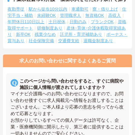
夜勤専従
駅から徒歩10分以内
車通勤可
寮・借り上げ
住
宅手当・補助
未経験OK
管理職求人
無資格OK
高収入
年間休日110日以上
土日祝休
日勤のみ
ブランクOK
資格
取得サポート
研修制度あり
産休･育休･介護休暇取得実績あ
り
新卒OK
残業少なめ
託児所・育児補助あり
ボーナス・
賞与あり
社会保険完備
交通費支給
退職金制度あり
求人のお問い合わせに関するよくあるご質問
このページから問い合わせをすると、すぐに病院や
施設に個人情報が渡されてしまいますか？
マイナビ介護職へのお問い合わせになりますので、お問
い合わせ後すぐに求人掲載元へ情報をお渡しすることは
ございません。ご本人様より応募の意志を伺ってから改
めて応募となります。
お預かりしているすべての個人データは許可なく、企
業・医療機関側に開示したり、第三者に提供することは
一切ありませんのでご安心ください。