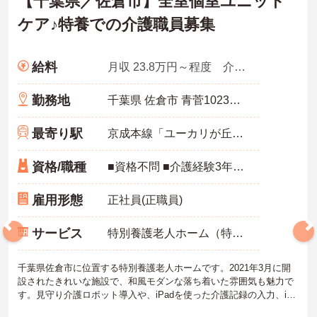
【千葉県／佐倉市】全室個室ユニット
ケア♪特養での介護職員募集
給料
月収 23.8万円～程度 介護福祉士手当・介護職員処遇改善手当・夜勤4回想定
勤務地
千葉県 佐倉市 青菅1023番地14
最寄り駅
京成本線「ユーカリが丘駅」バス・車10分
資格/職種
■資格不問 ■介護経験3年以上 必須
雇用形態
正社員(正職員)
サービス
特別養護老人ホーム（特養）
千葉県佐倉市に位置する特別養護老人ホームです。2021年3月に開
設されたきれいな施設で、和風モダンな落ち着いた雰囲気も魅力で
す。見守り介護ロボット導入や、iPadを使った介護記録の入力、iPh
oneを使った内線・ナースコール対応など、最新のシステムが導入さ