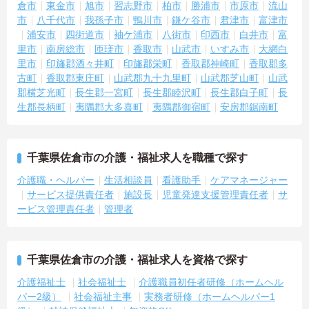
倉市
東金市
旭市
習志野市
柏市
勝浦市
市原市
流山
市
八千代市
我孫子市
鴨川市
鎌ケ谷市
君津市
富津市
浦安市
四街道市
袖ケ浦市
八街市
印西市
白井市
富
里市
南房総市
匝瑳市
香取市
山武市
いすみ市
大網白
里市
印旛郡酒々井町
印旛郡栄町
香取郡神崎町
香取郡多
古町
香取郡東庄町
山武郡九十九里町
山武郡芝山町
山武
郡横芝光町
長生郡一宮町
長生郡睦沢町
長生郡白子町
長
生郡長柄町
夷隅郡大多喜町
夷隅郡御宿町
安房郡鋸南町
千葉県佐倉市の介護・福祉求人を職種で探す
介護職・ヘルパー
生活相談員
看護助手
ケアマネージャー
サービス提供責任者
施設長
児童発達支援管理責任者
サ
ービス管理責任者
管理者
千葉県佐倉市の介護・福祉求人を資格で探す
介護福祉士
社会福祉士
介護職員初任者研修（ホームヘル
パー2級）
社会福祉主事
実務者研修（ホームヘルパー1