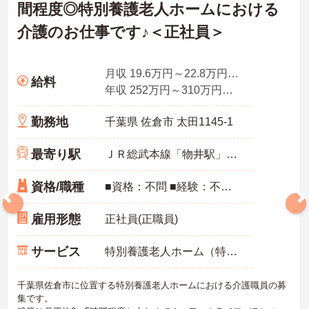
間程度◎特別養護老人ホームにおける
介護のお仕事です♪＜正社員＞
月収 19.6万円～22.8万円程度 諸手当込
給料
年収 252万円～310万円程度 諸手当込
勤務地
千葉県 佐倉市 太田1145-1
最寄り駅
ＪＲ総武本線「物井駅」徒歩16分
資格/職種
■資格：不問 ■経験：不問 ※無資格・未経験の方は非常勤採用となります。
雇用形態
正社員(正職員)
サービス
特別養護老人ホーム（特養）
千葉県佐倉市に位置する特別養護老人ホームにおける介護職員の募
集です。