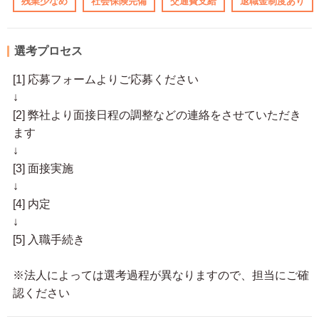
残業少なめ
社会保険完備
交通費支給
退職金制度あり
選考プロセス
[1] 応募フォームよりご応募ください
↓
[2] 弊社より面接日程の調整などの連絡をさせていただき
ます
↓
[3] 面接実施
↓
[4] 内定
↓
[5] 入職手続き
※法人によっては選考過程が異なりますので、担当にご確
認ください