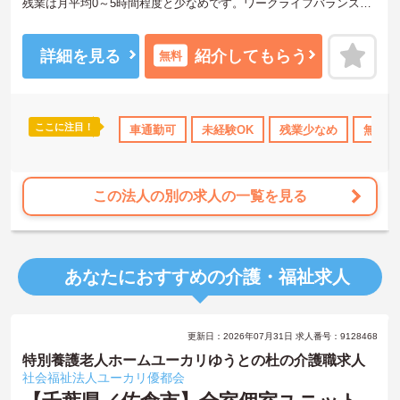
残業は月平均0～5時間程度と少なめです。ワークライフバランスを
保ちながらご勤務いただけます。ご利用者一人ひとりに寄り添っ
て、介護サービスの提供を行っていただける方を募集しています。
ご興味のある方には、面接対策ポイントなど、さらに詳細をご案内
詳細を見る
紹介してもらう
無料
しますのでお気軽にご相談ください！
ここに注目！
産休･育休･介護休暇取得実績あり
車通勤可
社会保険完備
未経験OK
残業少なめ
交通費支給
無資格
退職
この法人の別の求人の一覧を見る
あなたにおすすめの介護・福祉求人
更新日：2026年07月31日 求人番号：9128468
特別養護老人ホームユーカリゆうとの杜の介護職求人
社会福祉法人ユーカリ優都会