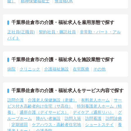
級）
精神保健福祉士
無資格OK
千葉県佐倉市の介護・福祉求人を雇用形態で探す
正社員(正職員)
契約社員・嘱託社員
非常勤・パート・アル
バイト
千葉県佐倉市の介護・福祉求人を施設業態で探す
病院
クリニック
介護福祉施設
在宅医療
その他
千葉県佐倉市の介護・福祉求人をサービス内容で探す
訪問介護
介護老人保健施設（老健）
有料老人ホーム
サー
ビス付き高齢者向け住宅（サ高住）
特別養護老人ホーム（特
養）
通所介護（デイサービス）
デイケア（通所リハ）
グ
ループホーム
障がい者施設
訪問入浴
訪問看護
訪問診療
定期巡回
ケアハウス・高齢者住宅地
ショートステイ
養
護老人ホーム
介護予防