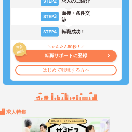
2
求人のご紹介
STEP
面接・条件交
3
STEP
渉
4
転職成功！
STEP
転職サポートに登録
はじめて転職する方へ
求人特集