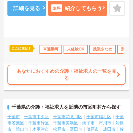
れ、業務効率化にもつながっています。資格取得支援制度もあり、
働きながらスキルアップも目指せる環境です。ご興味のある方に
詳細を見る
紹介してもらう
無料
は、面接対策ポイントなど、さらに詳細をお話しいたしますのでお
気軽にご相談ください！
ここに注目！
以上
ブランクOK
車通勤可
資格取得サポート
未経験OK
ボーナス・賞与あり
残業少なめ
寮・借
社
あなたにおすすめの介護・福祉求人の一覧を見
る
千葉県の介護・福祉求人を近隣の市区町村から探す
千葉市
千葉市中央区
千葉市花見川区
千葉市稲毛区
千葉
市若葉区
千葉市緑区
千葉市美浜区
銚子市
市川市
船橋
市
館山市
木更津市
松戸市
野田市
茂原市
成田市
佐