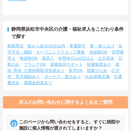
静岡県浜松市中央区の介護・福祉求人をこだわり条件
で探す
夜勤専従
駅から徒歩10分以内
車通勤可
寮・借り上げ
住
宅手当・補助
オープニングスタッフ募集
未経験OK
管理職
求人
無資格OK
高収入
年間休日110日以上
土日祝休
日
勤のみ
ブランクOK
資格取得サポート
研修制度あり
産
休･育休･介護休暇取得実績あり
新卒OK
残業少なめ
託児
所・育児補助あり
ボーナス・賞与あり
社会保険完備
交通
費支給
退職金制度あり
求人のお問い合わせに関するよくあるご質問
このページから問い合わせをすると、すぐに病院や
施設に個人情報が渡されてしまいますか？