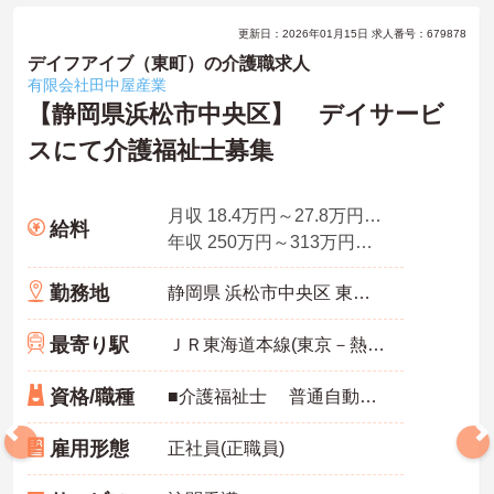
更新日：2026年01月15日 求人番号：679878
デイフアイブ（東町）の介護職求人
有限会社田中屋産業
【静岡県浜松市中央区】 デイサービ
スにて介護福祉士募集
月収 18.4万円～27.8万円程度（諸手当別途支給）
給料
年収 250万円～313万円程度（諸手当別途支給・賞与込み）
勤務地
静岡県 浜松市中央区 東町345番3
最寄り駅
ＪＲ東海道本線(東京－熱海)「天竜川駅」バス・車13分
資格/職種
■介護福祉士 普通自動車免許（ＡＴ限定可）
雇用形態
正社員(正職員)