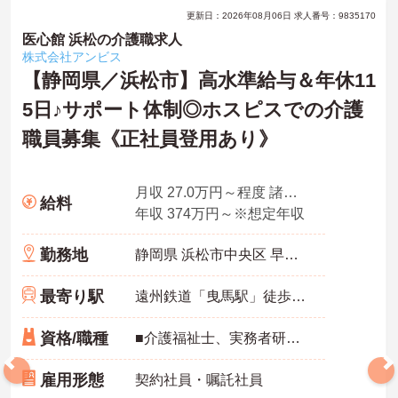
更新日：2026年08月06日 求人番号：9835170
医心館 浜松の介護職求人
株式会社アンビス
【静岡県／浜松市】高水準給与＆年休11
5日♪サポート体制◎ホスピスでの介護
職員募集《正社員登用あり》
月収 27.0万円～程度 諸手当込・夜勤4回/月想定
給料
年収 374万円～※想定年収
勤務地
静岡県 浜松市中央区 早出町872-7
最寄り駅
遠州鉄道「曳馬駅」徒歩10分
資格/職種
■介護福祉士、実務者研修、初任者研修 いずれか ※特養、老健、病院、有老などの実務経験1年以上ある方 ※身体介護の経験年以上ある方、機械浴の使用の経験のある方歓迎
雇用形態
契約社員・嘱託社員