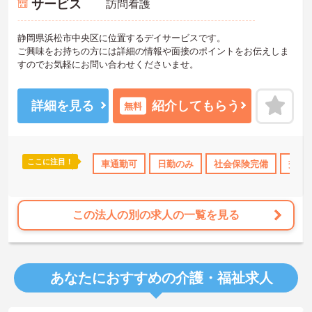
サービス
訪問看護
静岡県浜松市中央区に位置するデイサービスです。
ご興味をお持ちの方には詳細の情報や面接のポイントをお伝えしま
すのでお気軽にお問い合わせくださいませ。
詳細を見る
紹介してもらう
無料
ここに注目！
保険完備
交通費支給
車通勤可
退職金制度あり
日勤のみ
社会保険完備
交通
この法人の別の求人の一覧を見る
あなたにおすすめの介護・福祉求人