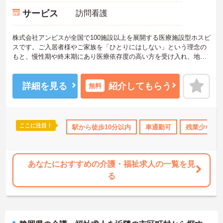
サービス
訪問看護
株式会社アンビスが全国で100施設以上を展開する医療施設型ホスピ
スです。ご入居者様やご家族を「ひとりにはしない」という理念の
もと、慢性期や終末期にあり医療依存度の高い方を受け入れ、地域
医療を支える社会的意義の高い事業を推進しています。現場には看
護師が24時間常駐しています。急変時の対応や医療行為は看護師が
担当するため、初任者研修や実務者研修の方も食事介助や入浴介助
詳細を見る
紹介してもらう
無料
などの生活を支えるケアに専念できる環境です。多職種で情報を共
有し、一人で判断を抱え込まないチーム連携の体制がしっかりと整
っています。働き方の面では、夜勤明けの翌日が原則として公休と
なるほか、月平均の残業時間も5時間から7時間程度とかなり少なめ
ここに注目！
会保険完備
交通費支給
駅から徒歩10分以内
車通勤可
残業少なめ
です。常勤スタッフの比率が90パーセントを超えているため急な勤
務変更が発生しにくく、あらかじめ決められた訪問予定表に沿って
規則正しく働けます。入職後は現場スタッフによるお一人おひとり
に合わせた個別のOJT研修が実施されます。eラーニングも導入され
あなたにおすすめの介護・福祉求人の一覧を見
ており、多職種と連携しながら専門性を着実に深めていける環境が
る
用意されています。
★おすすめPOINT★
＜個別ＯＪＴとチーム連携で着実に成長！＞
・入職後はお一人おひとりの習熟度に合わせた個別のＯＪＴ研修を