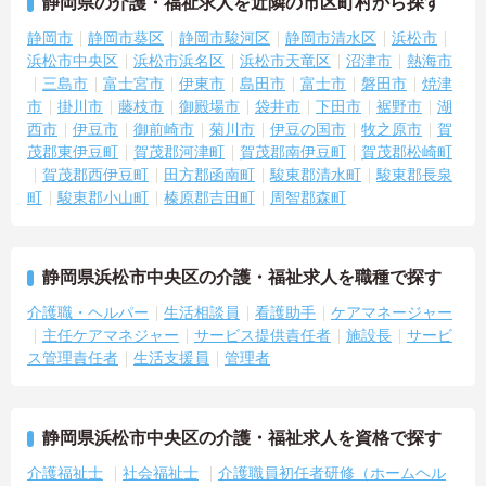
静岡県の介護・福祉求人を近隣の市区町村から探す
実施し、ｅラーニングを用いた学習の機会も提供されます
・施設内には看護師が24時間常駐しており、急変時の対応や専門的
静岡市
静岡市葵区
静岡市駿河区
静岡市清水区
浜松市
な医療処置は看護師が担当するため負担が減ります
浜松市中央区
浜松市浜名区
浜松市天竜区
沼津市
熱海市
・介護スタッフと看護スタッフの比率が1対1で相談しやすく、初任
三島市
富士宮市
伊東市
島田市
富士市
磐田市
焼津
者研修や実務者研修からでも着実に専門性を高められます
市
掛川市
藤枝市
御殿場市
袋井市
下田市
裾野市
湖
＜残業月7時間以下で身体の負担を軽減！＞
西市
伊豆市
御前崎市
菊川市
伊豆の国市
牧之原市
賀
・常勤で働くスタッフの比率が90パーセント以上と高く、急なシフ
茂郡東伊豆町
賀茂郡河津町
賀茂郡南伊豆町
賀茂郡松崎町
ト変更や無理な長時間勤務が発生しにくい人員体制です
・訪問スケジュールに沿って施設内でのケアを行うため、月平均の
賀茂郡西伊豆町
田方郡函南町
駿東郡清水町
駿東郡長泉
残業時間は5時間から7時間程度とかなり少なめに抑えられます
町
駿東郡小山町
榛原郡吉田町
周智郡森町
・夜勤明けの翌日は原則としてお休みとなるシフト編成が組まれて
おり、しっかりと休息を取りながら長期的な就業が可能です
＜評価制度でキャリアアップ＞
・介護福祉士や初任者研修などの資格や実務経験、夜勤回数がしっ
静岡県浜松市中央区の介護・福祉求人を職種で探す
かりと給与に反映されるためモチベーションを維持できます
介護職・ヘルパー
生活相談員
看護助手
ケアマネージャー
・年次を問わずリーダーや主任などのマネジメント職へ昇格する事
主任ケアマネジャー
サービス提供責任者
施設長
サービ
例も多数あり、腰を据えて長期的なキャリア形成が可能です
ス管理責任者
生活支援員
管理者
静岡県浜松市中央区の介護・福祉求人を資格で探す
介護福祉士
社会福祉士
介護職員初任者研修（ホームヘル