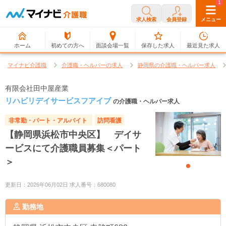
0
1
求人検索
会員登録
メニュー
ホーム
初めての方へ
面談会場一覧
保存した求人
最近見た求人
マイナビ介護職
介護職・ヘルパーの求人
静岡県の介護職・ヘルパー求人
有限会社田中屋産業
リハビリデイサービスフアイブ
の介護職・ヘルパー求人
非常勤・パート・アルバイト
訪問看護
【静岡県浜松市中央区】 デイサ
ービスにて介護職員募集＜パート
＞
更新日：2026年06月02日 求人番号：680080
勤務地