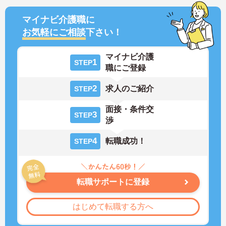
マイナビ介護職に
お気軽にご相談
下さい！
マイナビ介護
1
STEP
職にご登録
2
求人のご紹介
STEP
面接・条件交
3
STEP
渉
4
転職成功！
STEP
転職サポートに登録
はじめて転職する方へ