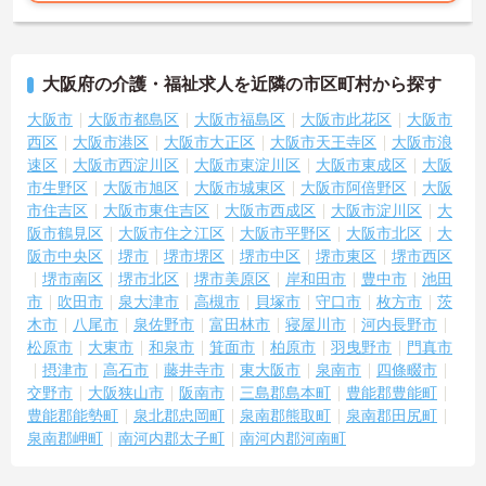
大阪府の介護・福祉求人を近隣の市区町村から探す
大阪市
大阪市都島区
大阪市福島区
大阪市此花区
大阪市
西区
大阪市港区
大阪市大正区
大阪市天王寺区
大阪市浪
速区
大阪市西淀川区
大阪市東淀川区
大阪市東成区
大阪
市生野区
大阪市旭区
大阪市城東区
大阪市阿倍野区
大阪
市住吉区
大阪市東住吉区
大阪市西成区
大阪市淀川区
大
阪市鶴見区
大阪市住之江区
大阪市平野区
大阪市北区
大
阪市中央区
堺市
堺市堺区
堺市中区
堺市東区
堺市西区
堺市南区
堺市北区
堺市美原区
岸和田市
豊中市
池田
市
吹田市
泉大津市
高槻市
貝塚市
守口市
枚方市
茨
木市
八尾市
泉佐野市
富田林市
寝屋川市
河内長野市
松原市
大東市
和泉市
箕面市
柏原市
羽曳野市
門真市
摂津市
高石市
藤井寺市
東大阪市
泉南市
四條畷市
交野市
大阪狭山市
阪南市
三島郡島本町
豊能郡豊能町
豊能郡能勢町
泉北郡忠岡町
泉南郡熊取町
泉南郡田尻町
泉南郡岬町
南河内郡太子町
南河内郡河南町