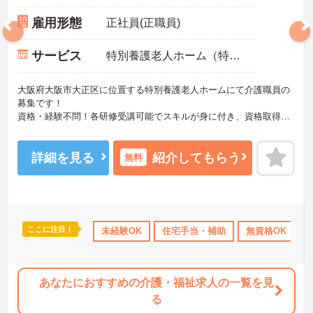
雇用形態
正社員(正職員)
サービス
特別養護老人ホーム（特養）
大阪府大阪市大正区に位置する特別養護老人ホームにて介護職員の
募集です！
資格・経験不問！各研修受講可能でスキルが身に付き、資格取得支
援制度があるため、働きながらスキルアップも目指せます◎育児休
暇取得実績・勤務時間や勤務日の相談もしやすく、お子様がいらっ
しゃる方でも安心して働けます♪
詳細を見る
紹介してもらう
無料
ご興味ある方には、面接対策ポイントなど、さらに詳細をお話しい
たしますのでお気軽にご相談ください！
ここに注目！
交通費支給
未経験OK
住宅手当・補助
無資格OK
あなたにおすすめの介護・福祉求人の一覧を見
る