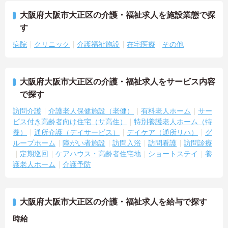
大阪府大阪市大正区の介護・福祉求人を施設業態で探
す
病院
クリニック
介護福祉施設
在宅医療
その他
大阪府大阪市大正区の介護・福祉求人をサービス内容
で探す
訪問介護
介護老人保健施設（老健）
有料老人ホーム
サー
ビス付き高齢者向け住宅（サ高住）
特別養護老人ホーム（特
養）
通所介護（デイサービス）
デイケア（通所リハ）
グ
ループホーム
障がい者施設
訪問入浴
訪問看護
訪問診療
定期巡回
ケアハウス・高齢者住宅地
ショートステイ
養
護老人ホーム
介護予防
大阪府大阪市大正区の介護・福祉求人を給与で探す
時給