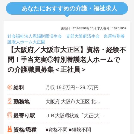
あなたにおすすめの介護・福祉求人
更新日：2026年08月05日 求人番号：10251852
社会福祉法人恩賜財団済生会 支部大阪府済生会 泉尾特別養
護老人ホーム大正園
【大阪府／大阪市大正区】資格・経験不
問！手当充実◎特別養護老人ホームで
の介護職員募集＜正社員＞
給料
月収 19.0万円～29.2万円
勤務地
大阪府 大阪市大正区 北村3-4-3
最寄り駅
ＪＲ大阪環状線「大正(大阪)駅」バス・車15分
資格/職種
■資格不問 ■経験不問