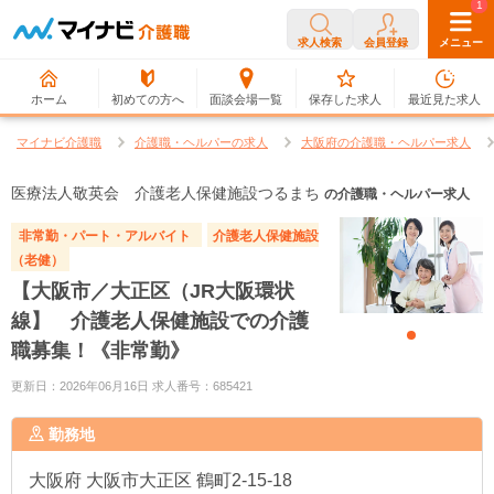
0
1
求人検索
会員登録
メニュー
ホーム
初めての方へ
面談会場一覧
保存した求人
最近見た求人
マイナビ介護職
介護職・ヘルパーの求人
大阪府の介護職・ヘルパー求人
医療法人敬英会 介護老人保健施設つるまち
の介護職・ヘルパー求人
非常勤・パート・アルバイト
介護老人保健施設
（老健）
【大阪市／大正区（JR大阪環状
線】 介護老人保健施設での介護
職募集！《非常勤》
更新日：2026年06月16日 求人番号：685421
勤務地
大阪府
大阪市大正区 鶴町2-15-18