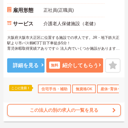
雇用形態
正社員(正職員)
サービス
介護老人保健施設（老健）
大阪府大阪市大正区に位置する施設での求人です。JR・地下鉄大正
駅より市バス鶴町3丁目下車徒歩5分！
育児休暇取得実績アありです☆ 法人内でいくつか施設があります
が、異動はありません！
ご興味のある方はお気軽にお問い合わせ下さい。
詳細を見る
紹介してもらう
無料
ここに注目！
住宅手当・補助
無資格OK
産休･育休･介
この法人の別の求人の一覧を見る