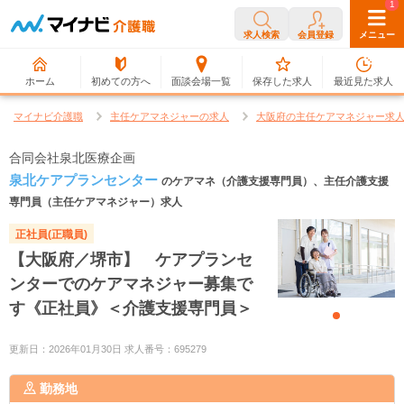
0
1
求人検索
会員登録
メニュー
ホーム
初めての方へ
面談会場一覧
保存した求人
最近見た求人
マイナビ介護職
主任ケアマネジャーの求人
大阪府の主任ケアマネジャー求
合同会社泉北医療企画
泉北ケアプランセンター
のケアマネ（介護支援専門員）、主任介護支援
専門員（主任ケアマネジャー）求人
正社員(正職員)
【大阪府／堺市】 ケアプランセ
ンターでのケアマネジャー募集で
す《正社員》＜介護支援専門員＞
更新日：2026年01月30日 求人番号：695279
勤務地