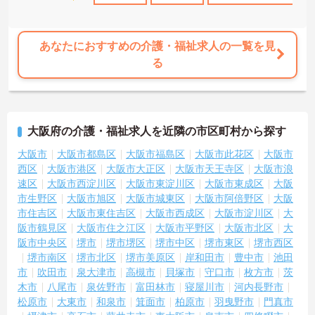
あなたにおすすめの介護・福祉求人の一覧を見
る
大阪府の介護・福祉求人を近隣の市区町村から探す
大阪市
大阪市都島区
大阪市福島区
大阪市此花区
大阪市
西区
大阪市港区
大阪市大正区
大阪市天王寺区
大阪市浪
速区
大阪市西淀川区
大阪市東淀川区
大阪市東成区
大阪
市生野区
大阪市旭区
大阪市城東区
大阪市阿倍野区
大阪
市住吉区
大阪市東住吉区
大阪市西成区
大阪市淀川区
大
阪市鶴見区
大阪市住之江区
大阪市平野区
大阪市北区
大
阪市中央区
堺市
堺市堺区
堺市中区
堺市東区
堺市西区
堺市南区
堺市北区
堺市美原区
岸和田市
豊中市
池田
市
吹田市
泉大津市
高槻市
貝塚市
守口市
枚方市
茨
木市
八尾市
泉佐野市
富田林市
寝屋川市
河内長野市
松原市
大東市
和泉市
箕面市
柏原市
羽曳野市
門真市