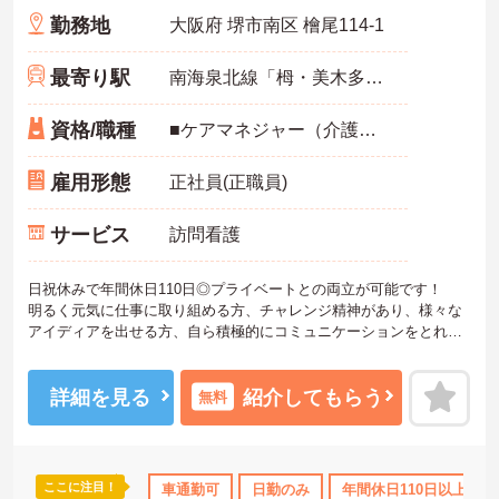
勤務地
大阪府 堺市南区 檜尾114-1
最寄り駅
南海泉北線「栂・美木多駅」徒歩13分
資格/職種
■ケアマネジャー（介護支援専門員） ■普通自動車免許（ＡＴ限定可） ※主任介護支援専門員資格保有者優遇
雇用形態
正社員(正職員)
サービス
訪問看護
日祝休みで年間休日110日◎プライベートとの両立が可能です！
明るく元気に仕事に取り組める方、チャレンジ精神があり、様々な
アイディアを出せる方、自ら積極的にコミュニケーションをとれる
方大募集♪
少しでもご興味がある方は詳細をお伝え致します。
是非一度マイナビコメディカルまでお問合せ下さい！
詳細を見る
紹介してもらう
無料
ここに注目！
車通勤可
日勤のみ
年間休日110日以上