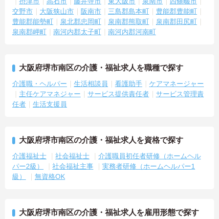
摂津市
高石市
藤井寺市
東大阪市
泉南市
四條畷市
交野市
大阪狭山市
阪南市
三島郡島本町
豊能郡豊能町
豊能郡能勢町
泉北郡忠岡町
泉南郡熊取町
泉南郡田尻町
泉南郡岬町
南河内郡太子町
南河内郡河南町
大阪府堺市南区の介護・福祉求人を職種で探す
介護職・ヘルパー
生活相談員
看護助手
ケアマネージャー
主任ケアマネジャー
サービス提供責任者
サービス管理責
任者
生活支援員
大阪府堺市南区の介護・福祉求人を資格で探す
介護福祉士
社会福祉士
介護職員初任者研修（ホームヘル
パー2級）
社会福祉主事
実務者研修（ホームヘルパー1
級）
無資格OK
大阪府堺市南区の介護・福祉求人を雇用形態で探す