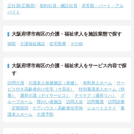
正社員(正職員)
契約社員・嘱託社員
非常勤・パート・アル
バイト
大阪府堺市南区の介護・福祉求人を施設業態で探す
病院
介護福祉施設
在宅医療
その他
大阪府堺市南区の介護・福祉求人をサービス内容で探
す
訪問介護
介護老人保健施設（老健）
有料老人ホーム
サー
ビス付き高齢者向け住宅（サ高住）
特別養護老人ホーム（特
養）
通所介護（デイサービス）
デイケア（通所リハ）
グ
ループホーム
障がい者施設
訪問入浴
訪問看護
訪問診療
定期巡回
ケアハウス・高齢者住宅地
ショートステイ
養
護老人ホーム
介護予防