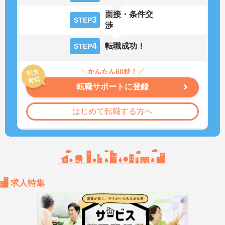
面接・条件交
3
STEP
渉
4
転職成功！
STEP
転職サポートに登録
はじめて転職する方へ
求人特集