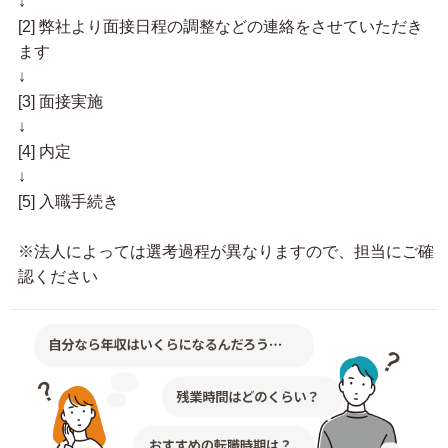
↓
[2] 弊社より面接日程の調整などの連絡をさせていただき
ます
↓
[3] 面接実施
↓
[4] 内定
↓
[5] 入職手続き
※法人によっては選考過程が異なりますので、担当にご確
認ください