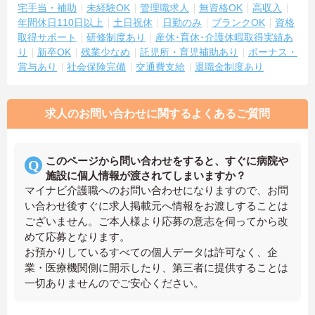
宅手当・補助
未経験OK
管理職求人
無資格OK
高収入
年間休日110日以上
土日祝休
日勤のみ
ブランクOK
資格
取得サポート
研修制度あり
産休･育休･介護休暇取得実績あ
り
新卒OK
残業少なめ
託児所・育児補助あり
ボーナス・
賞与あり
社会保険完備
交通費支給
退職金制度あり
求人のお問い合わせに関するよくあるご質問
このページから問い合わせをすると、すぐに病院や
施設に個人情報が渡されてしまいますか？
マイナビ介護職へのお問い合わせになりますので、お問
い合わせ後すぐに求人掲載元へ情報をお渡しすることは
ございません。ご本人様より応募の意志を伺ってから改
めて応募となります。
お預かりしているすべての個人データは許可なく、企
業・医療機関側に開示したり、第三者に提供することは
一切ありませんのでご安心ください。