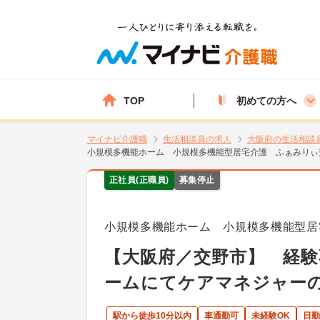
TOP
初めての方へ
マイナビ介護職
生活相談員の求人
大阪府の生活相談
小規模多機能ホーム 小規模多機能型居宅介護 ふぁみりぃ
正社員(正職員)
募集停止
小規模多機能ホーム 小規模多機能型居
【大阪府／交野市】 経験
ームにてケアマネジャーの
駅から徒歩10分以内
車通勤可
未経験OK
日勤