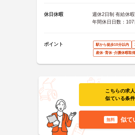
休日休暇
週休2日制 有給休
年間休日日数：107
ポイント
駅から徒歩10分以内
産休･育休･介護休暇取
こちらの求
似ている条
似て
無料