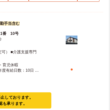
※夜勤手当含む
1番 10号
分
定可） ■介護支援専門
産・育児休暇
停止しております。
認も承ります。