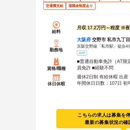
交通費支給
退職金制度あり
月収 17.2万円～程度 
給料
大阪府
交野市 私市九丁目
京阪交野線「私市駅」徒歩4
勤務地
MAP
■普通自動車免許（AT限
員免許 ■経験不問
資格/職種
週休2日制 有給休暇 出
年間休日日数：107日 初年度有給日数：10日 最
休日休暇
大有給日数：20日
こちらの求人は募集を
最新の募集状況の確