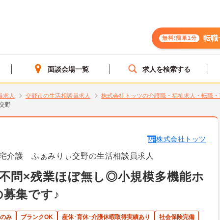
転職
無料!簡単1分
面談会場一覧
求人を検索する
員求人
交野市の生活相談員求人
株式会社トッツの介護職・福祉求人・転職・
交野
株式会社トッツ
宅介護 ふぁみりぃ交野の生活相談員求人
不問×残業ほぼ無し◎小規模多機能ホ
募集です♪
のみ
ブランクOK
産休･育休･介護休暇取得実績あり
社会保険完備