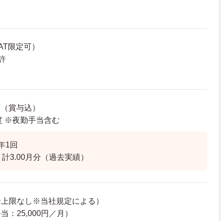
AT限定可）
許
度（賞与込）
程度 ※夜勤手当含む
年1回
計3.00月分（過去実績）
給上限なし※当社規定による）
：25,000円／月）