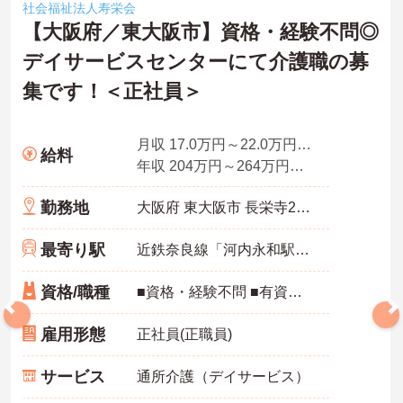
社会福祉法人寿栄会
【大阪府／東大阪市】資格・経験不問◎
デイサービスセンターにて介護職の募
集です！＜正社員＞
月収 17.0万円～22.0万円程度
給料
年収 204万円～264万円程度※月収×12ヶ月
勤務地
大阪府 東大阪市 長栄寺21番24号
最寄り駅
近鉄奈良線「河内永和駅」徒歩5分
資格/職種
■資格・経験不問 ■有資格者、経験者歓迎
雇用形態
正社員(正職員)
サービス
通所介護（デイサービス）