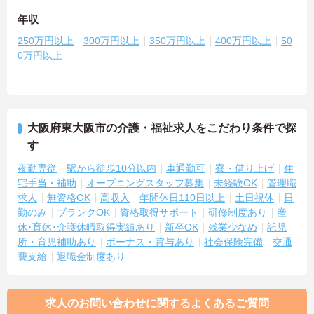
年収
250万円以上
300万円以上
350万円以上
400万円以上
50
0万円以上
大阪府東大阪市の介護・福祉求人をこだわり条件で探
す
夜勤専従
駅から徒歩10分以内
車通勤可
寮・借り上げ
住
宅手当・補助
オープニングスタッフ募集
未経験OK
管理職
求人
無資格OK
高収入
年間休日110日以上
土日祝休
日
勤のみ
ブランクOK
資格取得サポート
研修制度あり
産
休･育休･介護休暇取得実績あり
新卒OK
残業少なめ
託児
所・育児補助あり
ボーナス・賞与あり
社会保険完備
交通
費支給
退職金制度あり
求人のお問い合わせに関するよくあるご質問