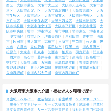
西区
大阪市港区
大阪市大正区
大阪市天王寺区
大阪市浪
速区
大阪市西淀川区
大阪市東淀川区
大阪市東成区
大阪
市生野区
大阪市旭区
大阪市城東区
大阪市阿倍野区
大阪
市住吉区
大阪市東住吉区
大阪市西成区
大阪市淀川区
大
阪市鶴見区
大阪市住之江区
大阪市平野区
大阪市北区
大
阪市中央区
堺市
堺市堺区
堺市中区
堺市東区
堺市西区
堺市南区
堺市北区
堺市美原区
岸和田市
豊中市
池田
市
吹田市
泉大津市
高槻市
貝塚市
守口市
枚方市
茨
木市
八尾市
泉佐野市
富田林市
寝屋川市
河内長野市
松原市
大東市
和泉市
箕面市
柏原市
羽曳野市
門真市
摂津市
高石市
藤井寺市
東大阪市
泉南市
四條畷市
交野市
大阪狭山市
阪南市
三島郡島本町
豊能郡豊能町
豊能郡能勢町
泉北郡忠岡町
泉南郡熊取町
泉南郡田尻町
泉南郡岬町
南河内郡太子町
南河内郡河南町
大阪府東大阪市の介護・福祉求人を職種で探す
介護職・ヘルパー
生活相談員
看護助手
ケアマネージャー
主任ケアマネジャー
サービス提供責任者
施設長
児童発
達支援管理責任者
サービス管理責任者
福祉用具専門相談員