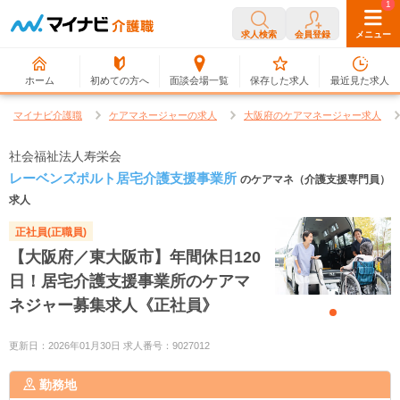
0
1
求人検索
会員登録
メニュー
ホーム
初めての方へ
面談会場一覧
保存した求人
最近見た求人
マイナビ介護職
ケアマネージャーの求人
大阪府のケアマネージャー求人
社会福祉法人寿栄会
レーベンズポルト居宅介護支援事業所
のケアマネ（介護支援専門員）
求人
正社員(正職員)
【大阪府／東大阪市】年間休日120
日！居宅介護支援事業所のケアマ
ネジャー募集求人《正社員》
更新日：2026年01月30日 求人番号：9027012
勤務地