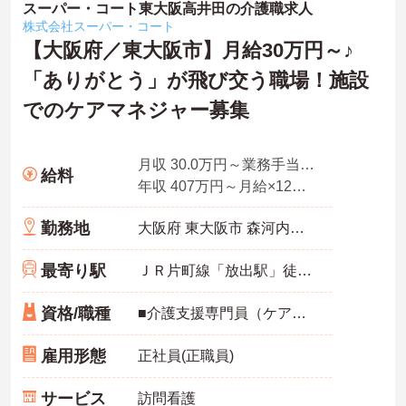
スーパー・コート東大阪高井田の介護職求人
株式会社スーパー・コート
【大阪府／東大阪市】月給30万円～♪
「ありがとう」が飛び交う職場！施設
でのケアマネジャー募集
月収 30.0万円～業務手当＋職務手当＋資格手当を含む
給料
年収 407万円～月給×12ヶ月＋賞与
勤務地
大阪府 東大阪市 森河内西1-26-21
最寄り駅
ＪＲ片町線「放出駅」徒歩9分
資格/職種
■介護支援専門員（ケアマネジャー） ※経験不問、介護支援専門員業務経験あれば尚可 ※ブランク可
雇用形態
正社員(正職員)
サービス
訪問看護