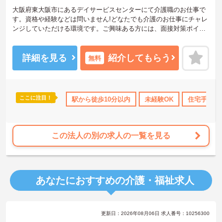
大阪府東大阪市にあるデイサービスセンターにて介護職のお仕事で
す。資格や経験などは問いません!どなたでも介護のお仕事にチャレ
ンジしていただける環境です。ご興味ある方には、面接対策ポイン
トなど、さらに詳細をお話しいたしますのでお気軽にご相談くださ
い。
詳細を見る
紹介してもらう
無料
ここに注目！
当・補助
無資格OK
駅から徒歩10分以内
日勤のみ
年間休日110日以上
未経験OK
住宅手当・
資格取得
この法人の別の求人の一覧を見る
あなたにおすすめの介護・福祉求人
更新日：2026年08月06日 求人番号：10256300