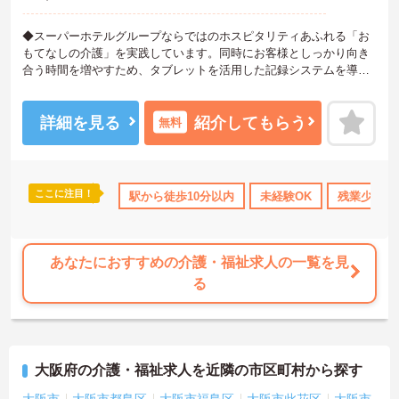
◆スーパーホテルグループならではのホスピタリティあふれる「お
もてなしの介護」を実践しています。同時にお客様としっかり向き
合う時間を増やすため、タブレットを活用した記録システムを導入
して業務の効率化も進めています。お客様一人ひとりの人生に深く
寄り添えるやりがいのあるお仕事です。
◆部署や施設を超えてスタッフ同士で「ありがとう」のバッジを送
詳細を見る
紹介してもらう
無料
り合える「サンクスバッジ」制度があります。社内全体で毎月1万50
00以上のバッジが行き交うほど活発で、日々の感謝を大切にする文
化が根付いています。風通しが良く親身になってくれる仲間が多い
ので、壁にぶつかっても安心して相談できるあたたかい雰囲気で
ここに注目！
駅から徒歩10分以内
未経験OK
残業少なめ
す。
◆プロの介護集団を目指す独自の介護技術認定制度「ケアマイスタ
ー」あり！また半年に1回「目標管理シート」を作成し、月に1回上
司と面談を行うことで、自身の成長をしっかり実感しながら働けま
あなたにおすすめの介護・福祉求人の一覧を見
す。
る
大阪府の介護・福祉求人を近隣の市区町村から探す
大阪市
大阪市都島区
大阪市福島区
大阪市此花区
大阪市