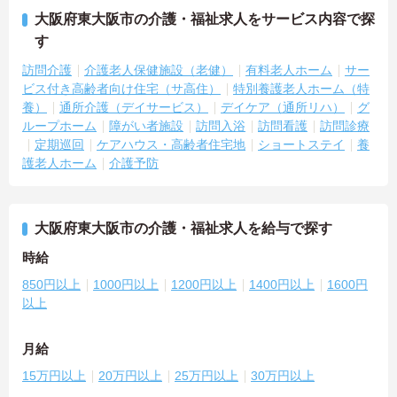
大阪府東大阪市の介護・福祉求人をサービス内容で探
す
訪問介護
介護老人保健施設（老健）
有料老人ホーム
サー
ビス付き高齢者向け住宅（サ高住）
特別養護老人ホーム（特
養）
通所介護（デイサービス）
デイケア（通所リハ）
グ
ループホーム
障がい者施設
訪問入浴
訪問看護
訪問診療
定期巡回
ケアハウス・高齢者住宅地
ショートステイ
養
護老人ホーム
介護予防
大阪府東大阪市の介護・福祉求人を給与で探す
時給
850円以上
1000円以上
1200円以上
1400円以上
1600円
以上
月給
15万円以上
20万円以上
25万円以上
30万円以上