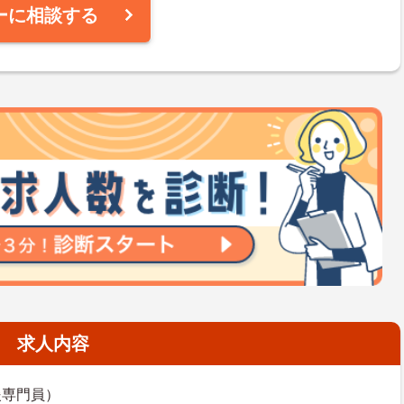
ーに相談する
求人内容
援専門員）