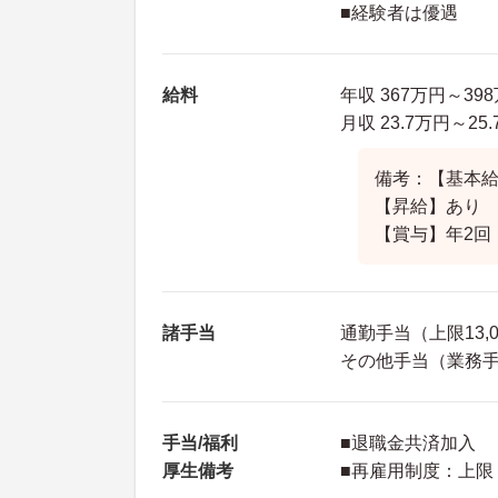
■経験者は優遇
給料
年収 367万円～39
月収 23.7万円～2
備考：【基本給】2
【昇給】あり
【賞与】年2回 
諸手当
通勤手当（上限13,
その他手当（業務手当
手当/福利
■退職金共済加入
厚生備考
■再雇用制度：上限 