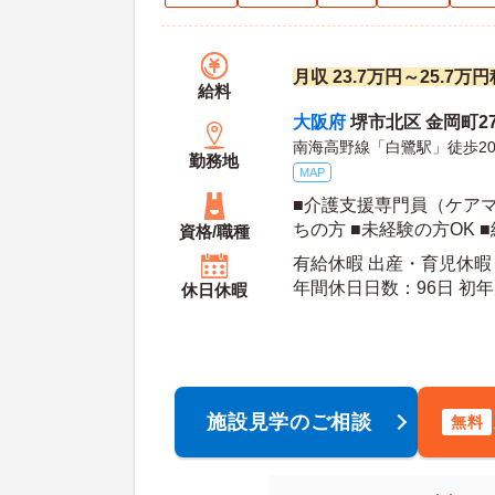
月収 23.7万円～25.7
給料
大阪府
堺市北区 金岡町27
南海高野線「白鷺駅」徒歩2
勤務地
MAP
■介護支援専門員（ケア
ちの方 ■未経験の方OK 
資格/職種
有給休暇 出産・育児休暇 
年間休日日数：96日 初年度有給日数：10日 最
休日休暇
大有給日数：20日
施設見学のご相談
無料