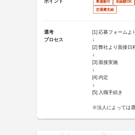
ポイント
車通勤可
未経験OK
交通費支給
選考
[1] 応募フォーム
プロセス
↓
[2] 弊社より面
↓
[3] 面接実施
↓
[4] 内定
↓
[5] 入職手続き
※法人によっては