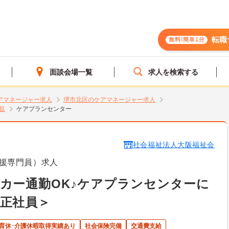
転職
無料!簡単1分
面談会場一覧
求人を検索する
アマネージャー求人
堺市北区のケアマネージャー求人
覧
ケアプランセンター
社会福祉法人大阪福祉会
援専門員）求人
カー通勤OK♪ケアプランセンターに
正社員＞
･育休･介護休暇取得実績あり
社会保険完備
交通費支給