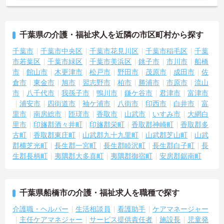
★おすすめPOINT★
＜個別ＯＪＴとチーム連携で着実に成長！＞
・入職後はお一人おひとりの習熟度に合わせた個別のＯＪＴ研修を
千葉県の介護・福祉求人を近隣の市区町村から探す
実施し、ｅラーニングを用いた学習の機会も提供されます
・施設内には看護師が24時間常駐しており、急変時の対応や専門的
千葉市
千葉市中央区
千葉市花見川区
千葉市稲毛区
千葉
な医療処置は看護師が担当するため負担が減ります
市若葉区
千葉市緑区
千葉市美浜区
銚子市
市川市
船橋
・介護スタッフと看護スタッフの比率が1対1で相談しやすく、初任
市
館山市
木更津市
松戸市
野田市
茂原市
成田市
佐
者研修や実務者研修からでも着実に専門性を高められます
倉市
東金市
旭市
習志野市
柏市
勝浦市
市原市
流山
＜残業月7時間以下で身体の負担を軽減！＞
市
八千代市
我孫子市
鴨川市
鎌ケ谷市
君津市
富津市
・常勤で働くスタッフの比率が90パーセント以上と高く、急なシフ
浦安市
四街道市
袖ケ浦市
八街市
印西市
白井市
富
ト変更や無理な長時間勤務が発生しにくい人員体制です
・訪問スケジュールに沿って施設内でのケアを行うため、月平均の
里市
南房総市
匝瑳市
香取市
山武市
いすみ市
大網白
残業時間は5時間から7時間程度とかなり少なめに抑えられます
里市
印旛郡酒々井町
印旛郡栄町
香取郡神崎町
香取郡多
・夜勤明けの翌日は原則としてお休みとなるシフト編成が組まれて
古町
香取郡東庄町
山武郡九十九里町
山武郡芝山町
山武
おり、しっかりと休息を取りながら長期的な就業が可能です
郡横芝光町
長生郡一宮町
長生郡睦沢町
長生郡白子町
長
＜評価制度でキャリアアップ＞
生郡長柄町
夷隅郡大多喜町
夷隅郡御宿町
安房郡鋸南町
・介護福祉士や初任者研修などの資格や実務経験、夜勤回数がしっ
かりと給与に反映されるためモチベーションを維持できます
・年次を問わずリーダーや主任などのマネジメント職へ昇格する事
例も多数あり、腰を据えて長期的なキャリア形成が可能です
千葉県船橋市の介護・福祉求人を職種で探す
介護職・ヘルパー
生活相談員
看護助手
ケアマネージャー
主任ケアマネジャー
サービス提供責任者
施設長
児童発