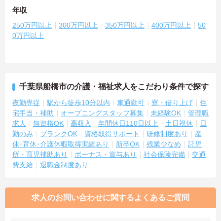
年収
250万円以上
300万円以上
350万円以上
400万円以上
50
0万円以上
千葉県船橋市の介護・福祉求人をこだわり条件で探す
夜勤専従
駅から徒歩10分以内
車通勤可
寮・借り上げ
住
宅手当・補助
オープニングスタッフ募集
未経験OK
管理職
求人
無資格OK
高収入
年間休日110日以上
土日祝休
日
勤のみ
ブランクOK
資格取得サポート
研修制度あり
産
休･育休･介護休暇取得実績あり
新卒OK
残業少なめ
託児
所・育児補助あり
ボーナス・賞与あり
社会保険完備
交通
費支給
退職金制度あり
求人のお問い合わせに関するよくあるご質問