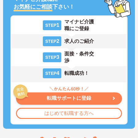
お気軽にご相談
下さい！
マイナビ介護
1
STEP
職にご登録
2
求人のご紹介
STEP
面接・条件交
3
STEP
渉
4
転職成功！
STEP
転職サポートに登録
はじめて転職する方へ