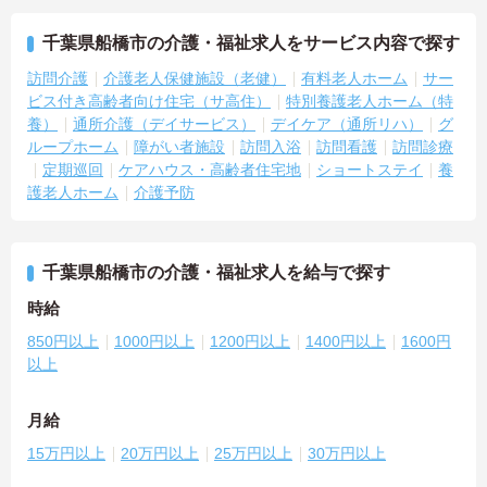
千葉県船橋市の介護・福祉求人をサービス内容で探す
訪問介護
介護老人保健施設（老健）
有料老人ホーム
サー
ビス付き高齢者向け住宅（サ高住）
特別養護老人ホーム（特
養）
通所介護（デイサービス）
デイケア（通所リハ）
グ
ループホーム
障がい者施設
訪問入浴
訪問看護
訪問診療
定期巡回
ケアハウス・高齢者住宅地
ショートステイ
養
護老人ホーム
介護予防
千葉県船橋市の介護・福祉求人を給与で探す
時給
850円以上
1000円以上
1200円以上
1400円以上
1600円
以上
月給
15万円以上
20万円以上
25万円以上
30万円以上