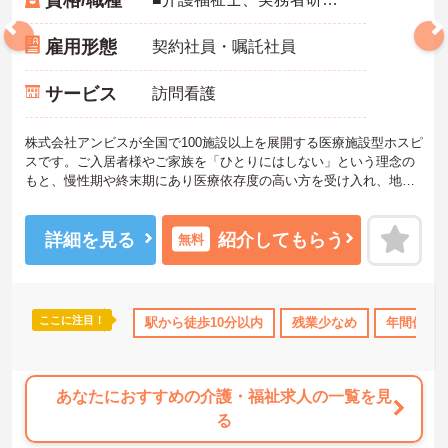
雇用形態
契約社員・嘱託社員
サービス
訪問看護
株式会社アンビスが全国で100施設以上を展開する医療施設型ホスピ
スです。ご入居者様やご家族を「ひとりにはしない」という理念の
もと、慢性期や終末期にあり医療依存度の高い方を受け入れ、地域
医療を支える社会的意義の高い事業を推進しています。現場には看
護師が24時間常駐しています。急変時の対応や医療行為は看護師が
担当するため、初任者研修や実務者研修の方も食事介助や入浴介助
詳細を見る
紹介してもらう
無料
などの生活を支えるケアに専念できる環境です。多職種で情報を共
有し、一人で判断を抱え込まないチーム連携の体制がしっかりと整
っています。働き方の面では、夜勤明けの翌日が原則として公休と
なるほか、月平均の残業時間も5時間から7時間程度とかなり少なめ
ここに注目！
K
ブランクOK
資格取得サポート
駅から徒歩10分以内
研修制度あり
残業少なめ
産休･育休
年間休日1
です。常勤スタッフの比率が90パーセントを超えているため急な勤
務変更が発生しにくく、あらかじめ決められた訪問予定表に沿って
規則正しく働けます。入職後は現場スタッフによるお一人おひとり
に合わせた個別のOJT研修が実施されます。eラーニングも導入され
あなたにおすすめの介護・福祉求人の一覧を見
ており、多職種と連携しながら専門性を着実に深めていける環境が
る
用意されています。