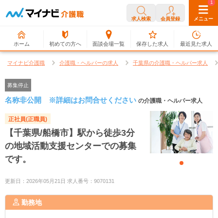
0
1
求人検索
会員登録
メニュー
ホーム
初めての方へ
面談会場一覧
保存した求人
最近見た求人
マイナビ介護職
介護職・ヘルパーの求人
千葉県の介護職・ヘルパー求人
募集停止
名称非公開 ※詳細はお問合せください
の介護職・ヘルパー求人
正社員(正職員)
【千葉県/船橋市】駅から徒歩3分
の地域活動支援センターでの募集
です。
更新日：2026年05月21日 求人番号：9070131
勤務地