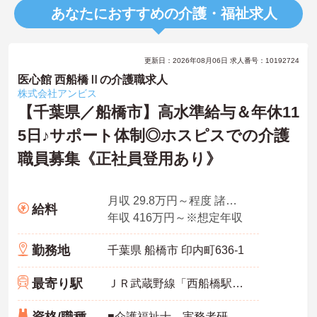
あなたにおすすめの介護・福祉求人
更新日：2026年08月06日 求人番号：10192724
医心館 西船橋Ⅱの介護職求人
株式会社アンビス
【千葉県／船橋市】高水準給与＆年休11
5日♪サポート体制◎ホスピスでの介護
職員募集《正社員登用あり》
月収 29.8万円～程度 諸手当込・夜勤4回/月想定
給料
年収 416万円～※想定年収
勤務地
千葉県 船橋市 印内町636-1
最寄り駅
ＪＲ武蔵野線「西船橋駅」徒歩2分
資格/職種
■介護福祉士、実務者研修、初任者研修 いずれか ※特養、老健、病院、有老などの実務経験1年以上ある方 ※身体介護の経験年以上ある方、機械浴の使用の経験のある方歓迎