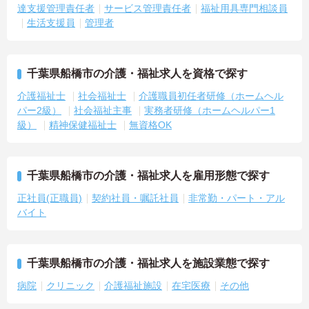
達支援管理責任者
サービス管理責任者
福祉用具専門相談員
生活支援員
管理者
千葉県船橋市の介護・福祉求人を資格で探す
介護福祉士
社会福祉士
介護職員初任者研修（ホームヘル
パー2級）
社会福祉主事
実務者研修（ホームヘルパー1
級）
精神保健福祉士
無資格OK
千葉県船橋市の介護・福祉求人を雇用形態で探す
正社員(正職員)
契約社員・嘱託社員
非常勤・パート・アル
バイト
千葉県船橋市の介護・福祉求人を施設業態で探す
病院
クリニック
介護福祉施設
在宅医療
その他