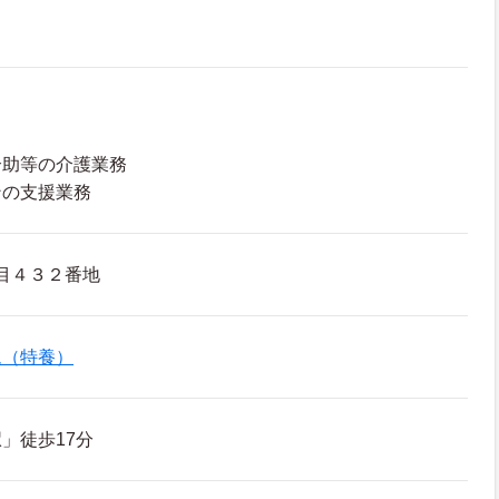
介助等の介護業務
ンの支援業務
目４３２番地
ム（特養）
」徒歩17分