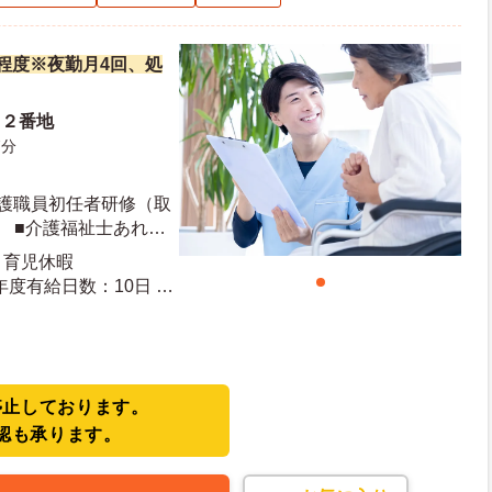
万円程度※夜勤月4回、処
３２番地
7分
介護職員初任者研修（取
■介護福祉士あれば
経験者応募可）
・育児休暇
停止しております。
認も承ります。