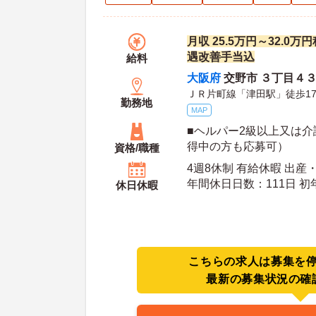
月収 25.5万円～32.0
遇改善手当込
給料
大阪府
交野市 ３丁目４
ＪＲ片町線「津田駅」徒歩1
勤務地
MAP
■ヘルパー2級以上又は
得中の方も応募可） 
資格/職種
尚良し ■経験者優遇（未
4週8休制 有給休暇 出産
年間休日日数：111日 初年度有給日数：10日 最
休日休暇
大有給日数：20日
こちらの求人は募集を
最新の募集状況の確