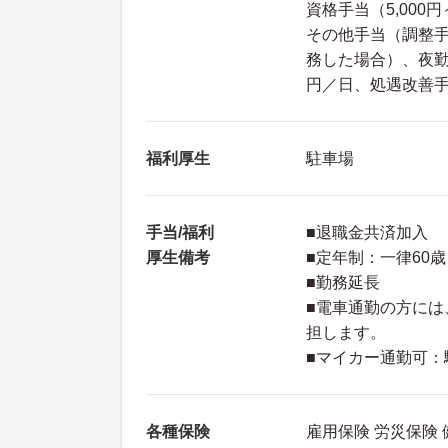
資格手当（5,000円～
その他手当（調整手当
務した場合）、夜勤手
円／日、処遇改善手当
福利厚生
駐車場
手当/福利
■退職金共済加入
厚生備考
■定年制：一律60歳
■勤務延長
■電車通勤の方に
担します。
■マイカー通勤可：
各種保険
雇用保険 労災保険