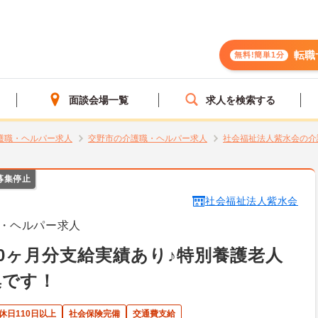
転職
無料!簡単1分
面談会場一覧
求人を検索する
護職・ヘルパー求人
交野市の介護職・ヘルパー求人
社会福祉法人紫水会の介
募集停止
社会福祉法人紫水会
・ヘルパー求人
.0ヶ月分支給実績あり♪特別養護老人
集です！
休日110日以上
社会保険完備
交通費支給