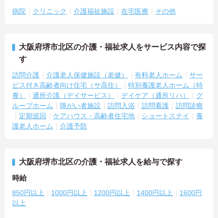
病院
クリニック
介護福祉施設
在宅医療
その他
大阪府堺市北区の介護・福祉求人をサービス内容で探
す
訪問介護
介護老人保健施設（老健）
有料老人ホーム
サー
ビス付き高齢者向け住宅（サ高住）
特別養護老人ホーム（特
養）
通所介護（デイサービス）
デイケア（通所リハ）
グ
ループホーム
障がい者施設
訪問入浴
訪問看護
訪問診療
定期巡回
ケアハウス・高齢者住宅地
ショートステイ
養
護老人ホーム
介護予防
大阪府堺市北区の介護・福祉求人を給与で探す
時給
850円以上
1000円以上
1200円以上
1400円以上
1600円
以上