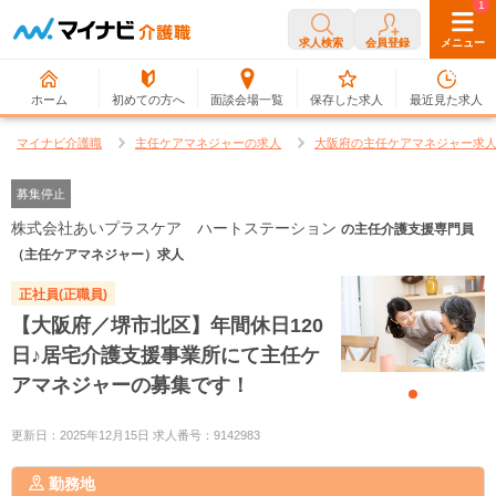
0
1
求人検索
会員登録
メニュー
ホーム
初めての方へ
面談会場一覧
保存した求人
最近見た求人
マイナビ介護職
主任ケアマネジャーの求人
大阪府の主任ケアマネジャー求
募集停止
株式会社あいプラスケア ハートステーション
の主任介護支援専門員
（主任ケアマネジャー）求人
正社員(正職員)
【大阪府／堺市北区】年間休日120
日♪居宅介護支援事業所にて主任ケ
アマネジャーの募集です！
更新日：2025年12月15日 求人番号：9142983
勤務地