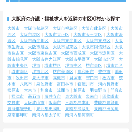
大阪府の介護・福祉求人を近隣の市区町村から探す
大阪市
大阪市都島区
大阪市福島区
大阪市此花区
大阪市
西区
大阪市港区
大阪市大正区
大阪市天王寺区
大阪市浪
速区
大阪市西淀川区
大阪市東淀川区
大阪市東成区
大阪
市生野区
大阪市旭区
大阪市城東区
大阪市阿倍野区
大阪
市住吉区
大阪市東住吉区
大阪市西成区
大阪市淀川区
大
阪市鶴見区
大阪市住之江区
大阪市平野区
大阪市北区
大
阪市中央区
堺市
堺市堺区
堺市中区
堺市東区
堺市西区
堺市南区
堺市北区
堺市美原区
岸和田市
豊中市
池田
市
吹田市
泉大津市
高槻市
貝塚市
守口市
枚方市
茨
木市
八尾市
泉佐野市
富田林市
寝屋川市
河内長野市
松原市
大東市
和泉市
箕面市
柏原市
羽曳野市
門真市
摂津市
高石市
藤井寺市
東大阪市
泉南市
四條畷市
交野市
大阪狭山市
阪南市
三島郡島本町
豊能郡豊能町
豊能郡能勢町
泉北郡忠岡町
泉南郡熊取町
泉南郡田尻町
泉南郡岬町
南河内郡太子町
南河内郡河南町