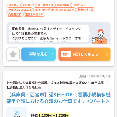
車通勤可
未経験OK
寮・借り上げ
無資格OK
日勤のみ
年間休日110日以上
産休･育休･介護休暇取得実績あり
社会保険完備
交通費支給
退職金制度あり
岡山県岡山市南区に位置するデイサービスセンター
にて介護職員の募集です。
ご興味ある方には、面接対策ポイントなど、詳細を
お話しいたしますのでお気軽にご相談ください。
詳細を見る
無料
紹介してもらう
更新日：2026年08月06日
社会福祉法人博愛福祉会看護小規模多機能型居宅介護ゆとり庵甲陽園
社会福祉法人博愛福祉会
【兵庫県／西宮市】週3日～OK☆看護小規模多機
能型介護における介護のお仕事です♪＜パート＞
時給
1,135円～1,320円