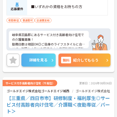
■いずれかの資格をお持ちの方
応募要件
夜勤専従
車通勤可
交通費支給
岐阜県羽島郡にあるサービス付き高齢者向け住宅で
の介護職募集！
勤務日数は相談OK◎ご自身のライフスタイルに合わ
せて、無理なく働ける環境です♪車通勤可能で通勤
ストレスも少なく、毎日快適に通えます☆
ご興味のある方には、面接対策ポイントなど、さら
詳細を見る
無料
紹介してもらう
に詳細をご案内しますのでお気軽にご相談くださ
い！
サービス付き高齢者向け住宅（サ高住）
更新日：2026年08月06日
ゴールドエイジ株式会社ゴールドエイジ城西
ゴールドエイジ株式会社
【三重県／四日市市】研修制度・福利厚生◎サー
ビス付高齢者向け住宅／介護職＜夜勤専従／パー
ト＞