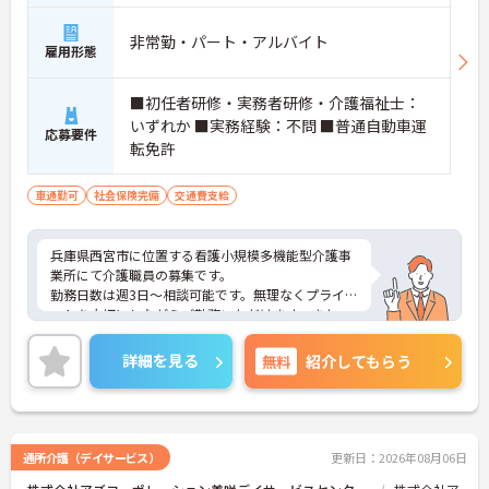
非常勤・パート・アルバイト
雇用形態
■初任者研修・実務者研修・介護福祉士：
いずれか ■実務経験：不問 ■普通自動車運
応募要件
転免許
車通勤可
社会保険完備
交通費支給
兵庫県西宮市に位置する看護小規模多機能型介護事
業所にて介護職員の募集です。
勤務日数は週3日～相談可能です。無理なくプライベ
ートを大切にしながらご勤務いただけます。また、
研修制度・資格取得支援制度があり、働きながらス
キルアップが目指せます。
詳細を見る
無料
紹介してもらう
ご興味のある方には、面接対策ポイントなど、さら
に詳細をご案内しますのでお気軽にご相談くださ
い！
通所介護（デイサービス）
更新日：2026年08月06日