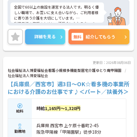
全国で60以上の施設を運営する法人です。明るく優
しい職場で、お互いに支え合いながら、ご利用者様
に寄り添う介護を大切にしています。
利用者様の笑顔のために一所懸命になれる方・チー
ム連携を大切に勤務出来る方を歓迎しています。
ご興味ある方には、面接対策ポイントなど、さらに
詳細を見る
無料
紹介してもらう
詳細をお話しいたしますのでお気軽にご相談くださ
い！
更新日：2026年08月06日
社会福祉法人博愛福祉会看護小規模多機能型居宅介護ゆとり庵甲陽園
社会福祉法人博愛福祉会
【兵庫県／西宮市】週3日～OK☆看多機の事業所
における介護のお仕事です♪＜パート／扶養外＞
時給
1,165円～1,320円
給料
兵庫県 西宮市 上ケ原十番町2-45
勤務地
阪急甲陽線「甲陽園駅」徒歩18分