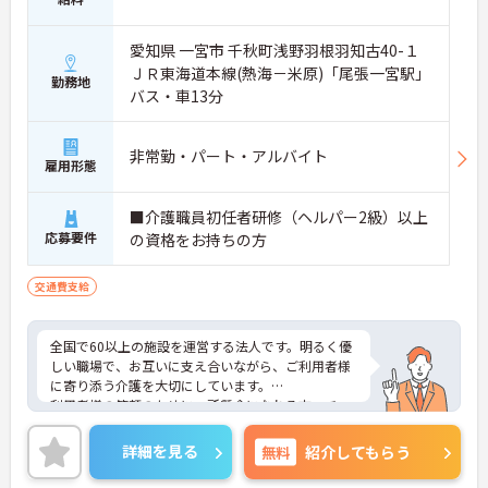
愛知県 一宮市 千秋町浅野羽根羽知古40-１
ＪＲ東海道本線(熱海－米原)「尾張一宮駅」
勤務地
バス・車13分
非常勤・パート・アルバイト
雇用形態
■介護職員初任者研修（ヘルパー2級）以上
応募要件
の資格をお持ちの方
交通費支給
全国で60以上の施設を運営する法人です。明るく優
しい職場で、お互いに支え合いながら、ご利用者様
に寄り添う介護を大切にしています。
利用者様の笑顔のために一所懸命になれる方・チー
ム連携を大切に勤務出来る方を歓迎しています。
ご興味ある方には、面接対策ポイントなど、さらに
詳細を見る
無料
紹介してもらう
詳細をお話しいたしますのでお気軽にご相談くださ
い！