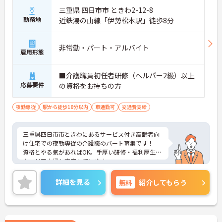
三重県 四日市市 ときわ2-12-8
勤務地
近鉄湯の山線「伊勢松本駅」徒歩8分
非常勤・パート・アルバイト
雇用形態
■介護職員初任者研修（ヘルパー2級）以上
応募要件
の資格をお持ちの方
夜勤専従
駅から徒歩10分以内
車通勤可
交通費支給
三重県四日市市ときわにあるサービス付き高齢者向
け住宅での夜勤専従の介護職のパート募集です！
資格とやる気があればOK。手厚い研修・福利厚生で
キャリア支援も充実しています。
週1～の勤務でプライベートとの両立や、Wワークも
相談可能です。
詳細を見る
無料
紹介してもらう
利用者様の笑顔のために一所懸命になれる方・チー
ム連携を大切に勤務出来る方を歓迎しています。
ご興味がある方は、ご面接のポイントをお伝えしま
すので、お気軽にお問い合わせください。