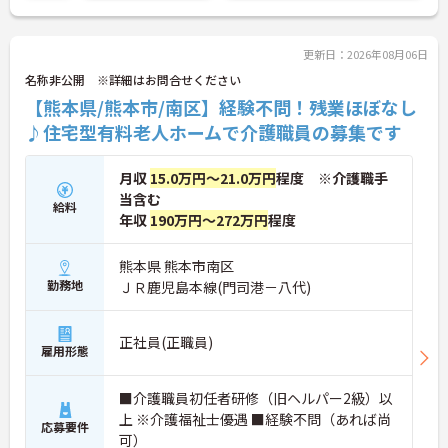
に詳細をご案内しますのでお気軽にご相談くださ
い！
更新日：2026年08月06日
名称非公開 ※詳細はお問合せください
【熊本県/熊本市/南区】経験不問！残業ほぼなし
♪住宅型有料老人ホームで介護職員の募集です
月収
15.0万円～21.0万円
程度 ※介護職手
当含む
給料
年収
190万円～272万円
程度
熊本県 熊本市南区
勤務地
ＪＲ鹿児島本線(門司港－八代)
正社員(正職員)
雇用形態
■介護職員初任者研修（旧ヘルパー2級）以
上 ※介護福祉士優遇 ■経験不問（あれば尚
応募要件
可）