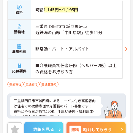
時給
1,145円～1,195円
給料
三重県 四日市市 城西町6-13
勤務地
近鉄湯の山線「中川原駅」徒歩11分
非常勤・パート・アルバイト
雇用形態
■介護職員初任者研修（ヘルパー2級）以上
応募要件
の資格をお持ちの方
夜勤専従
車通勤可
交通費支給
三重県四日市市城西町にあるサービス付き高齢者向
け住宅での夜勤専従の介護職のパート募集です！
資格とやる気があればOK。手厚い研修・福利厚生で
キャリア支援も充実しています。
週1～の勤務でプライベートとの両立や、Wワークも
相談可能です。
詳細を見る
無料
紹介してもらう
利用者様の笑顔のために一所懸命になれる方・チー