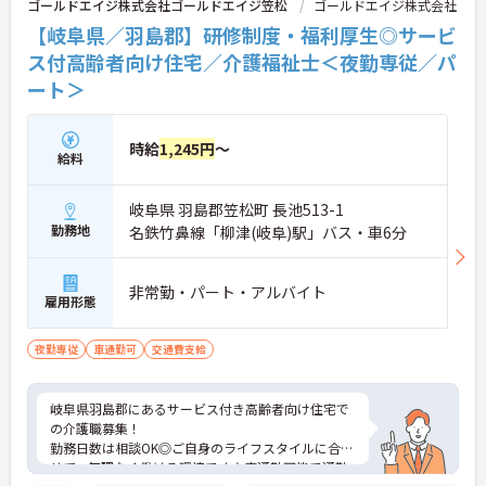
ゴールドエイジ株式会社ゴールドエイジ笠松
ゴールドエイジ株式会社
【岐阜県／羽島郡】研修制度・福利厚生◎サービ
ス付高齢者向け住宅／介護福祉士＜夜勤専従／パ
ート＞
時給
1,245円
～
給料
岐阜県 羽島郡笠松町 長池513-1
勤務地
名鉄竹鼻線「柳津(岐阜)駅」バス・車6分
非常勤・パート・アルバイト
雇用形態
夜勤専従
車通勤可
交通費支給
岐阜県羽島郡にあるサービス付き高齢者向け住宅で
の介護職募集！
勤務日数は相談OK◎ご自身のライフスタイルに合わ
せて、無理なく働ける環境です♪車通勤可能で通勤