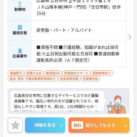
広島県 廿日市市 上平良１３５５番１９
ＪＲ山陽本線(神戸－門司)「廿日市駅」徒歩
勤務地
15分
非常勤・パート・アルバイト
雇用形態
■資格不問 ■介護経験、知識があれば尚可
能 ※土日祝出勤可能な方尚可 ■普通自動車
応募要件
運転免許必須（ＡＴ限定可）
車通勤可
残業少なめ
無資格OK
資格取得サポート
研修制度あり
産休･育休･介護休暇取得実績あり
社会保険完備
交通費支給
広島県廿日市市に位置するデイサービスでの介護職
員募集です。幅広い年代の方が活躍されており、相
談もしやすい環境です。週1日、1日2時間からの勤
務が相談でき、プライベートとの両立もしやすいで
す。介護系の資格がない方もチャレンジいただけま
す。ご興味のある方には、面接対策ポイントなど、
詳細を見る
無料
紹介してもらう
さらに詳細をお話しいたしますので、お気軽にご相
談ください。