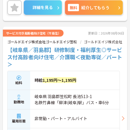
ストレスも少なく、毎日快適に通えます☆
ご興味のある方には、面接対策ポイントなど、さら
詳細を見る
無料
紹介してもらう
に詳細をご案内しますのでお気軽にご相談くださ
い！
サービス付き高齢者向け住宅（サ高住）
更新日：2026年08月06日
ゴールドエイジ株式会社ゴールドエイジ笠松
ゴールドエイジ株式会社
【岐阜県／羽島郡】研修制度・福利厚生◎サービ
ス付高齢者向け住宅／介護職＜夜勤専従／パート
＞
時給
1,195円～1,195円
給料
岐阜県 羽島郡笠松町 長池513-1
勤務地
名鉄竹鼻線「柳津(岐阜)駅」バス・車6分
非常勤・パート・アルバイト
雇用形態