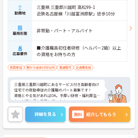
三重県 三重郡川越町 高松99-1
勤務地
近鉄名古屋線「川越富洲原駅」徒歩10分
非常勤・パート・アルバイト
雇用形態
■介護職員初任者研修（ヘルパー2級）以上
応募要件
の資格をお持ちの方
夜勤専従
駅から徒歩10分以内
車通勤可
交通費支給
三重県三重郡川越町にあるサービス付き高齢者向け
住宅での夜勤専従の介護職のパート募集です！
資格とやる気があればOK。手厚い研修・福利厚生で
キャリア支援も充実しています。
週1～2日の勤務でプライベートとの両立や、Wワー
クも相談可能です。
詳細を見る
無料
紹介してもらう
利用者様の笑顔のために一所懸命になれる方・チー
ム連携を大切に勤務出来る方を歓迎しています。
ご興味がある方は、ご面接のポイントをお伝えしま
すので、お気軽にお問い合わせください。