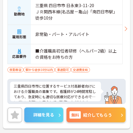
三重県 四日市市 日永東3-11-20
ＪＲ関西本線(名古屋－亀山)「南四日市駅」
勤務地
徒歩10分
非常勤・パート・アルバイト
雇用形態
■介護職員初任者研修（ヘルパー2級）以上
応募要件
の資格をお持ちの方
夜勤専従
駅から徒歩10分以内
車通勤可
交通費支給
三重県四日市市に位置するサービス付高齢者向けに
おける介護職員の募集です。看護師が24時間常駐し
ており、急変時にも適切な医療対応ができるので、
いざという時にも安心してご勤務いただけます。
昇給制度があり、頑張りが目に見える形できちんと
評価されるので、モチベーションアップにつながり
詳細を見る
無料
紹介してもらう
ます。
ご興味のある方には、面接対策ポイントなど、さら
に詳細をお話しいたしますのでお気軽にご相談くだ