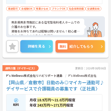
車通勤可
未経験OK
残業少なめ
ブランクOK
社会保険完備
交通費支給
熊本県熊本市南区にある住宅型有料老人ホームでの
介護のお仕事です。
資格をお持ちであれば経験は問いません！初心者の
方やブランクのある方も歓迎◎
残業時間もほぼないのでオフの時間を満喫出来て、
家事やプライベートとの両立がしやすい職場です。
詳細を見る
無料
紹介してもらう
車通勤が可能なので、遠くにお住まいの方もストレ
ス少なく通っていただけますよ。
ご興味がある方は是非一度マイナビまでお問合せ下
さい。更に詳細などお伝えします。
通所介護（デイサービス）
更新日：2026年08月06日
P‘s Wellness株式会社リハビリポート連島
P‘s Wellness株式会社
【岡山県／倉敷市】日勤のみ◎マイカー通勤可♪
デイサービスで介護職員の募集です〈正社員〉
月収
18.9万円～21.0万円
程度
給料
年収
243万円～271万円
程度