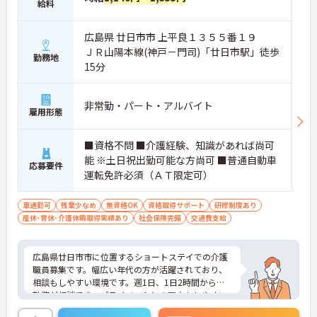
給料
広島県 廿日市市 上平良１３５５番１９
ＪＲ山陽本線(神戸－門司)「廿日市駅」徒歩
勤務地
15分
非常勤・パート・アルバイト
雇用形態
■資格不問 ■介護経験、知識があれば尚可
能 ※土日祝出勤可能な方尚可 ■普通自動車
応募要件
運転免許必須（ＡＴ限定可）
車通勤可
残業少なめ
無資格OK
資格取得サポート
研修制度あり
産休･育休･介護休暇取得実績あり
社会保険完備
交通費支給
広島県廿日市市に位置するショートステイでの介護
職員募集です。幅広い年代の方が活躍されており、
相談もしやすい環境です。週1日、1日2時間からの
勤務が相談でき、プライベートとの両立もしやすい
です。介護系の資格がない方もチャレンジいただけ