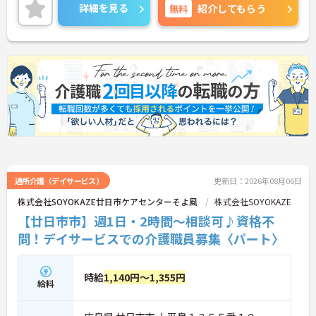
ます。ご興味のある方には、面接対策ポイントな
詳細を見る
無料
紹介してもらう
ど、さらに詳細をお話しいたしますので、お気軽に
ご相談ください。
通所介護（デイサービス）
更新日：2026年08月06日
株式会社SOYOKAZE廿日市ケアセンターそよ風
株式会社SOYOKAZE
【廿日市市】週1日・2時間～相談可♪資格不
問！デイサービスでの介護職員募集〈パート〉
時給
1,140円～1,355円
給料