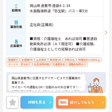
岡山県 倉敷市 連島4-1-34
勤務地
水島臨海鉄道「弥生駅」バス・車5分
正社員(正職員)
雇用形態
■資格：介護福祉士 あれば尚可 ■普通自
動車免許必須（ＡＴ限定可） ■介護経験、
応募要件
介護福祉士としての経験あれば尚可
車通勤可
未経験OK
土日祝休
無資格OK
日勤のみ
年間休日110日以上
ボーナス・賞与あり
社会保険完備
交通費支給
退職金制度あり
岡山県倉敷市に位置するデイサービスで介護職員の
募集です。
マイカーでの通勤もOK！日勤のみのお仕事です！
年間休日125日もありプライベートとの両立を目指
す方におすすめの環境です◎しっかりとしたフォロ
ー体制で、経験に関わらず安心してスタートできま
詳細を見る
無料
紹介してもらう
す。また昇給や賞与制度があり、頑張りが評価され
てしっかりと職員に還元されます。