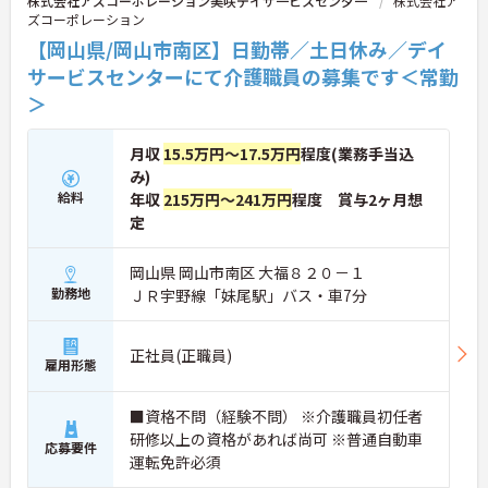
株式会社アズコーポレーション美咲デイサ一ビスセン夕一
株式会社ア
ズコーポレーション
【岡山県/岡山市南区】日勤帯／土日休み／デイ
サービスセンターにて介護職員の募集です＜常勤
＞
月収
15.5万円～17.5万円
程度(業務手当込
み)
給料
年収
215万円～241万円
程度 賞与2ヶ月想
定
岡山県 岡山市南区 大福８２０－１
勤務地
ＪＲ宇野線「妹尾駅」バス・車7分
正社員(正職員)
雇用形態
■資格不問（経験不問） ※介護職員初任者
研修以上の資格があれば尚可 ※普通自動車
応募要件
運転免許必須