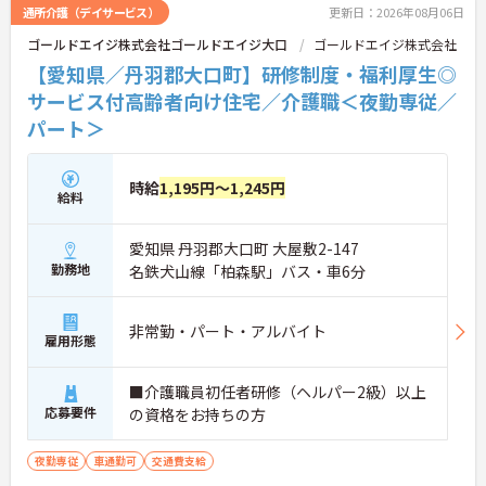
通所介護（デイサービス）
更新日：2026年08月06日
ゴールドエイジ株式会社ゴールドエイジ大口
ゴールドエイジ株式会社
【愛知県／丹羽郡大口町】研修制度・福利厚生◎
サービス付高齢者向け住宅／介護職＜夜勤専従／
パート＞
時給
1,195円～1,245円
給料
愛知県 丹羽郡大口町 大屋敷2-147
勤務地
名鉄犬山線「柏森駅」バス・車6分
非常勤・パート・アルバイト
雇用形態
■介護職員初任者研修（ヘルパー2級）以上
応募要件
の資格をお持ちの方
夜勤専従
車通勤可
交通費支給