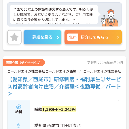
全国で60以上の施設を運営する法人です。明るく優
しい職場で、お互いに支え合いながら、ご利用者様
に寄り添う介護を大切にしています。
ご興味ある方には、面接対策ポイントなど、さらに
詳細をお話しいたしますのでお気軽にご相談くださ
い！
詳細を見る
無料
紹介してもらう
通所介護（デイサービス）
更新日：2026年08月06日
ゴールドエイジ株式会社ゴールドエイジ西尾
ゴールドエイジ株式会社
【愛知県／西尾市】研修制度・福利厚生◎サービ
ス付高齢者向け住宅／介護職＜夜勤専従／パート
＞
時給
1,195円～1,245円
給料
愛知県 西尾市 丁田町流24