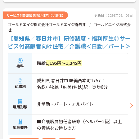
こちらの求人にご興味がございましたら面接のポイ
ントもお伝えしますので是非ご応募お待ちしており
ます。
サービス付き高齢者向け住宅（サ高住）
更新日：2026年08月06日
ゴールドエイジ株式会社ゴールドエイジ春日井
ゴールドエイジ株式会
社
【愛知県／春日井市】研修制度・福利厚生◎サー
ビス付高齢者向け住宅／介護職＜日勤／パート＞
時給
1,195円～1,245円
給料
愛知県 春日井市 味美西本町1757-1
勤務地
名鉄小牧線「味美(名鉄)駅」徒歩6分
非常勤・パート・アルバイト
雇用形態
■介護職員初任者研修（ヘルパー2級）以上
応募要件
の資格をお持ちの方