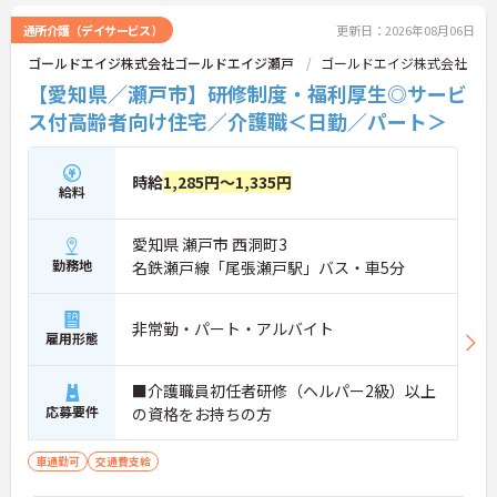
さい！
通所介護（デイサービス）
更新日：2026年08月06日
ゴールドエイジ株式会社ゴールドエイジ瀬戸
ゴールドエイジ株式会社
【愛知県／瀬戸市】研修制度・福利厚生◎サービ
ス付高齢者向け住宅／介護職＜日勤／パート＞
時給
1,285円～1,335円
給料
愛知県 瀬戸市 西洞町3
勤務地
名鉄瀬戸線「尾張瀬戸駅」バス・車5分
非常勤・パート・アルバイト
雇用形態
■介護職員初任者研修（ヘルパー2級）以上
応募要件
の資格をお持ちの方
車通勤可
交通費支給