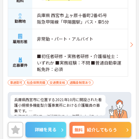
給料
兵庫県 西宮市 上ヶ原十番町2番45号
勤務地
阪急甲陽線「甲陽園駅」バス・車5分
非常勤・パート・アルバイト
雇用形態
■初任者研修・実務者研修・介護福祉士：
いずれか ■実務経験：不問 ■普通自動車運
応募要件
転免許：必須
車通勤可
社会保険完備
交通費支給
退職金制度あり
兵庫県西宮市に位置する2021年10月に開設された看
護小規模多機能型介護事業所における介護職員の募
集です。
勤務日数は週3日～相談可能です。無理なくプライベ
ートを大切にしながらご勤務いただけます。また、
研修制度・資格取得支援制度があり、働きながらス
詳細を見る
無料
紹介してもらう
キルアップが目指せます。
ご興味のある方には、面接対策ポイントなど、さら