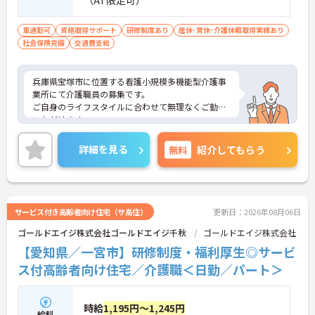
（AT限定可）
車通勤可
資格取得サポート
研修制度あり
産休･育休･介護休暇取得実績あり
社会保険完備
交通費支給
兵庫県宝塚市に位置する看護小規模多機能型介護事
業所にて介護職員の募集です。
ご自身のライフスタイルに合わせて無理なくご勤務
いただけます。
ご興味のある方には、面接対策ポイントなど、さら
に詳細をご案内しますのでお気軽にご相談くださ
詳細を見る
無料
紹介してもらう
い！
サービス付き高齢者向け住宅（サ高住）
更新日：2026年08月06日
ゴールドエイジ株式会社ゴールドエイジ千秋
ゴールドエイジ株式会社
【愛知県／一宮市】研修制度・福利厚生◎サービ
ス付高齢者向け住宅／介護職＜日勤／パート＞
時給
1,195円～1,245円
給料