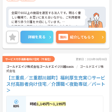
全国で60以上の施設を運営する法人です。明るく優
しい職場で、お互いに支え合いながら、ご利用者様
に寄り添う介護を大切にしています。
利用者様の笑顔のために一所懸命になれる方・チー
ム連携を大切に勤務出来る方を歓迎しています。
ご興味ある方には、面接対策ポイントなど、さらに
詳細を見る
無料
紹介してもらう
詳細をお話しいたしますのでお気軽にご相談くださ
い！
サービス付き高齢者向け住宅（サ高住）
更新日：2026年08月06日
ゴールドエイジ株式会社ゴールドエイジ川越oasis
ゴールドエイジ株
式会社
【三重県／三重郡川越町】福利厚生充実◎サービ
ス付高齢者向け住宅／介護職＜夜勤専従／パート
＞
時給
1,145円～1,195円
給料