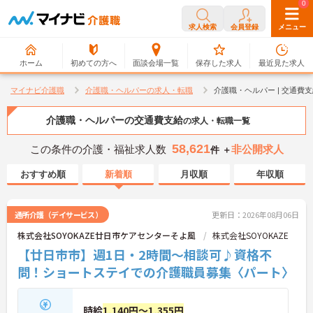
0
0
求人検索
会員登録
メニュー
ホーム
初めての方へ
面談会場一覧
保存した求人
最近見た求人
マイナビ介護職
介護職・ヘルパーの求人・転職
介護職・ヘルパー | 交通費
介護職・ヘルパーの交通費支給
の求人・転職一覧
58,621
この条件の介護・福祉求人数
非公開求人
件 ＋
おすすめ順
新着順
月収順
年収順
通所介護（デイサービス）
更新日：2026年08月06日
株式会社SOYOKAZE廿日市ケアセンターそよ風
株式会社SOYOKAZE
【廿日市市】週1日・2時間～相談可♪資格不
問！ショートステイでの介護職員募集〈パート〉
時給
1,140円～1,355円