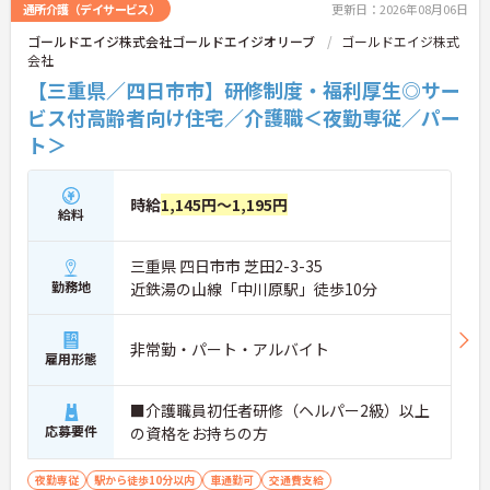
通所介護（デイサービス）
更新日：2026年08月06日
ゴールドエイジ株式会社ゴールドエイジオリーブ
ゴールドエイジ株式
会社
【三重県／四日市市】研修制度・福利厚生◎サー
ビス付高齢者向け住宅／介護職＜夜勤専従／パー
ト＞
時給
1,145円～1,195円
給料
三重県 四日市市 芝田2-3-35
勤務地
近鉄湯の山線「中川原駅」徒歩10分
非常勤・パート・アルバイト
雇用形態
■介護職員初任者研修（ヘルパー2級）以上
応募要件
の資格をお持ちの方
夜勤専従
駅から徒歩10分以内
車通勤可
交通費支給