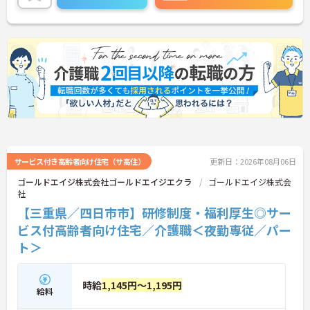
ム連携を大切に勤務出来る方を歓迎しています。
ご興味がある方は、ご面接のポイントをお伝えしま
すので、お気軽にお問い合わせください。
サービス付き高齢者向け住宅（サ高住）
更新日：2026年08月06日
ゴールドエイジ株式会社ゴールドエイジエクラ
ゴールドエイジ株式会
社
【三重県／四日市市】研修制度・福利厚生◎サー
ビス付高齢者向け住宅／介護職＜夜勤専従／パー
ト＞
時給
1,145円～1,195円
給料