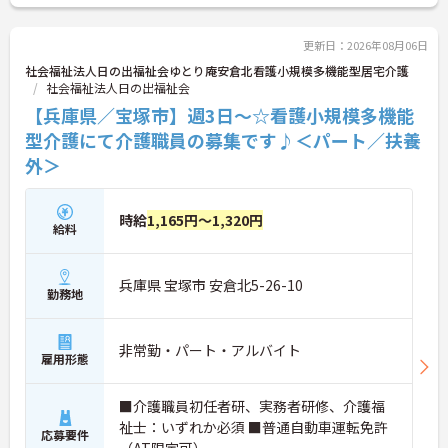
更新日：2026年08月06日
社会福祉法人日の出福祉会ゆとり庵安倉北看護小規模多機能型居宅介護
社会福祉法人日の出福祉会
【兵庫県／宝塚市】週3日～☆看護小規模多機能
型介護にて介護職員の募集です♪＜パート／扶養
外＞
時給
1,165円～1,320円
給料
兵庫県 宝塚市 安倉北5-26-10
勤務地
非常勤・パート・アルバイト
雇用形態
■介護職員初任者研、実務者研修、介護福
祉士：いずれか必須 ■普通自動車運転免許
応募要件