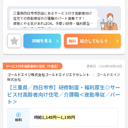
三重県四日市市芝田にあるサービス付き高齢者向け
住宅での夜勤専従の介護職のパート募集です！
資格とやる気があればOK。手厚い研修・福利厚生で
キャリア支援も充実しています。
週1～2日の勤務でプライベートとの両立や、Wワー
クも相談可能です。
詳細を見る
無料
紹介してもらう
利用者様の笑顔のために一所懸命になれる方・チー
ム連携を大切に勤務出来る方を歓迎しています。
ご興味がある方は、ご面接のポイントをお伝えしま
すので、お気軽にお問い合わせください。
サービス付き高齢者向け住宅（サ高住）
更新日：2026年08月06日
ゴールドエイジ株式会社ゴールドエイジエクセレント
ゴールドエイジ
株式会社
【三重県／四日市市】研修制度・福利厚生◎サー
ビス付高齢者向け住宅／介護職＜夜勤専従／パー
ト＞
時給
1,145円～1,195円
給料