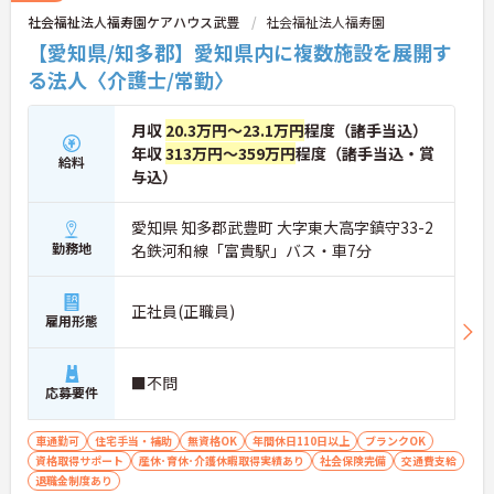
い。
社会福祉法人福寿園ケアハウス武豊
社会福祉法人福寿園
【愛知県/知多郡】愛知県内に複数施設を展開す
る法人〈介護士/常勤〉
月収
20.3万円～23.1万円
程度（諸手当込）
年収
313万円～359万円
程度（諸手当込・賞
給料
与込）
愛知県 知多郡武豊町 大字東大高字鎮守33-2
勤務地
名鉄河和線「富貴駅」バス・車7分
正社員(正職員)
雇用形態
■不問
応募要件
車通勤可
住宅手当・補助
無資格OK
年間休日110日以上
ブランクOK
資格取得サポート
産休･育休･介護休暇取得実績あり
社会保険完備
交通費支給
退職金制度あり