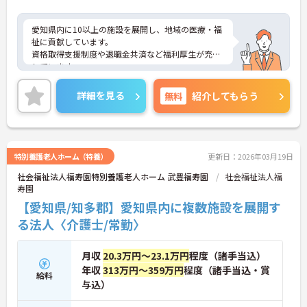
愛知県内に10以上の施設を展開し、地域の医療・福
祉に貢献しています。
資格取得支援制度や退職金共済など福利厚生が充実
しています。
ご興味ある方には、面接対策ポイントなど、さらに
詳細をお話しいたしますのでお気軽にご相談くださ
詳細を見る
無料
紹介してもらう
い。
特別養護老人ホーム（特養）
更新日：2026年03月19日
社会福祉法人福寿園特別養護老人ホーム 武豊福寿園
社会福祉法人福
寿園
【愛知県/知多郡】愛知県内に複数施設を展開す
る法人〈介護士/常勤〉
月収
20.3万円～23.1万円
程度（諸手当込）
年収
313万円～359万円
程度（諸手当込・賞
給料
与込）