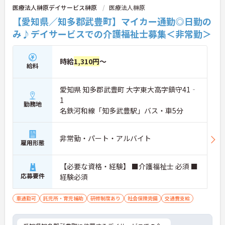
医療法人榊原デイサービス榊原
医療法人榊原
【愛知県／知多郡武豊町】マイカー通勤◎日勤の
み♪デイサービスでの介護福祉士募集＜非常勤＞
時給
1,310円
～
給料
愛知県 知多郡武豊町 大字東大高字鎮守41‐
1
勤務地
名鉄河和線「知多武豊駅」バス・車5分
非常勤・パート・アルバイト
雇用形態
【必要な資格・経験】 ■介護福祉士 必須 ■
応募要件
経験必須
車通勤可
託児所・育児補助
研修制度あり
社会保険完備
交通費支給