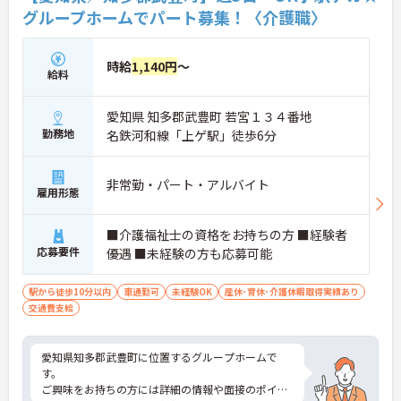
グループホームでパート募集！〈介護職〉
時給
1,140円
～
給料
愛知県 知多郡武豊町 若宮１３４番地
勤務地
名鉄河和線「上ゲ駅」徒歩6分
非常勤・パート・アルバイト
雇用形態
■介護福祉士の資格をお持ちの方 ■経験者
応募要件
優遇 ■未経験の方も応募可能
駅から徒歩10分以内
車通勤可
未経験OK
産休･育休･介護休暇取得実績あり
交通費支給
愛知県知多郡武豊町に位置するグループホームで
す。
ご興味をお持ちの方には詳細の情報や面接のポイン