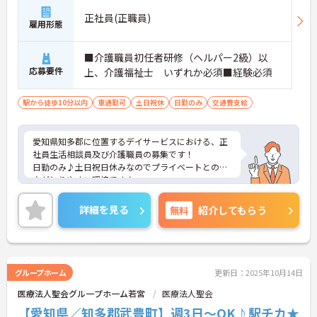
正社員(正職員)
雇用形態
■介護職員初任者研修（ヘルパー2級）以
応募要件
上、介護福祉士 いずれか必須■経験必須
駅から徒歩10分以内
車通勤可
土日祝休
日勤のみ
交通費支給
愛知県知多郡に位置するデイサービスにおける、正
社員生活相談員及び介護職員の募集です！
日勤のみ♪土日祝日休みなのでプライベートとの両
立がとりやすい環境です♪
ご興味ある方には、面接対策ポイントなど、さらに
詳細をお話しいたしますのでお気軽にご相談くださ
詳細を見る
無料
紹介してもらう
い。
グループホーム
更新日：2025年10月14日
医療法人聖会グル一プホ一ム若宮
医療法人聖会
【愛知県／知多郡武豊町】週3日～OK♪駅チカ★