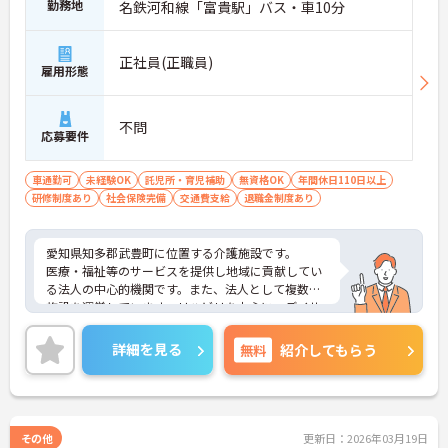
勤務地
名鉄河和線「富貴駅」バス・車10分
正社員(正職員)
雇用形態
不問
応募要件
車通勤可
未経験OK
託児所・育児補助
無資格OK
年間休日110日以上
研修制度あり
社会保険完備
交通費支給
退職金制度あり
愛知県知多郡武豊町に位置する介護施設です。
医療・福祉等のサービスを提供し地域に貢献してい
る法人の中心的機関です。また、法人として複数の
施設を運営しています。リハビリを中心に、デイサ
ービスや訪問サービス等の事業所を持ち、利用者が
住み慣れた地域で暮らせるようサポートしていま
詳細を見る
無料
紹介してもらう
す。
施設内に託児所を設け、子育て中の方も活躍できる
環境づくりをしています。
ご興味ある方には、面接対策ポイントなど、さらに
詳細をお話しいたしますのでお気軽にご相談くださ
その他
更新日：2026年03月19日