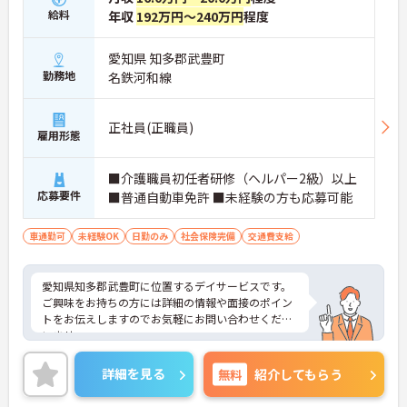
給料
年収
192万円～240万円
程度
愛知県 知多郡武豊町
勤務地
名鉄河和線
正社員(正職員)
雇用形態
■介護職員初任者研修（ヘルパー2級）以上
応募要件
■普通自動車免許 ■未経験の方も応募可能
車通勤可
未経験OK
日勤のみ
社会保険完備
交通費支給
愛知県知多郡武豊町に位置するデイサービスです。
ご興味をお持ちの方には詳細の情報や面接のポイン
トをお伝えしますのでお気軽にお問い合わせくださ
いませ。
詳細を見る
無料
紹介してもらう