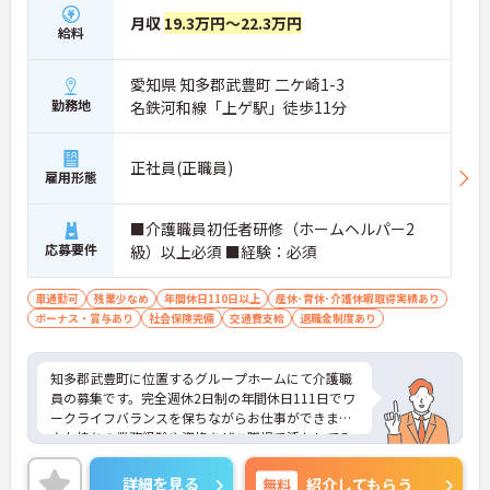
月収
19.3万円～22.3万円
給料
愛知県 知多郡武豊町 二ケ崎1-3
勤務地
名鉄河和線「上ゲ駅」徒歩11分
正社員(正職員)
雇用形態
■介護職員初任者研修（ホームヘルパー2
応募要件
級）以上必須 ■経験：必須
車通勤可
残業少なめ
年間休日110日以上
産休･育休･介護休暇取得実績あり
ボーナス・賞与あり
社会保険完備
交通費支給
退職金制度あり
知多郡武豊町に位置するグループホームにて介護職
員の募集です。完全週休2日制の年間休日111日でワ
ークライフバランスを保ちながらお仕事ができます
♪お持ちの業務経験や資格をぜひ職場で活かしてみ
ませんか？ご興味ある方は面接ポイントをお伝えし
ますので、お気軽にご連絡ください。
詳細を見る
無料
紹介してもらう