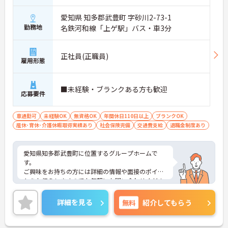
愛知県 知多郡武豊町 字砂川2-73-1
勤務地
名鉄河和線「上ゲ駅」バス・車3分
正社員(正職員)
雇用形態
■未経験・ブランクある方も歓迎
応募要件
車通勤可
未経験OK
無資格OK
年間休日110日以上
ブランクOK
産休･育休･介護休暇取得実績あり
社会保険完備
交通費支給
退職金制度あり
愛知県知多郡武豊町に位置するグループホームで
す。
ご興味をお持ちの方には詳細の情報や面接のポイン
トをお伝えしますのでお気軽にお問い合わせくださ
いませ。
詳細を見る
無料
紹介してもらう