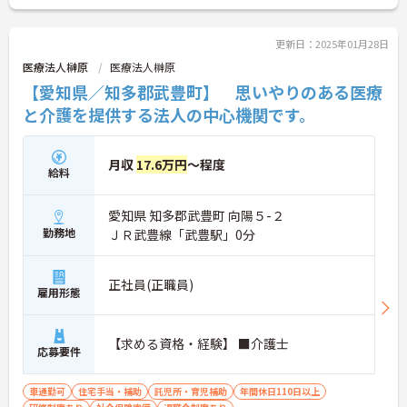
更新日：2025年01月28日
医療法人榊原
医療法人榊原
【愛知県／知多郡武豊町】 思いやりのある医療
と介護を提供する法人の中心機関です。
月収
17.6万円
～程度
給料
愛知県 知多郡武豊町 向陽５-２
勤務地
ＪＲ武豊線「武豊駅」0分
正社員(正職員)
雇用形態
【求める資格・経験】 ■介護士
応募要件
車通勤可
住宅手当・補助
託児所・育児補助
年間休日110日以上