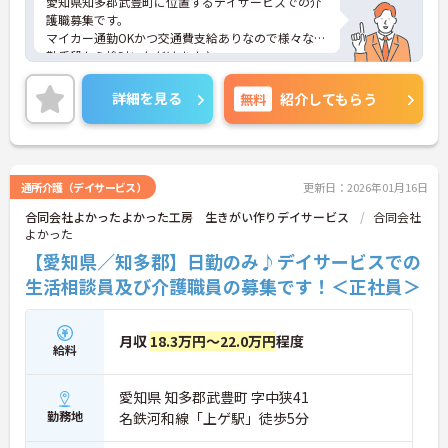
愛知県知多郡武豊町に位置するデイサービスでの介
護職募集です。
マイカー通勤OKかつ交通費支給ありなので様々な通
勤手段から検討いただけます♪
ご興味のある方はご面接のポイントお伝えしますの
でご気軽にお問合せください。
詳細を見る
無料
紹介してもらう
通所介護（デイサービス）
更新日：2026年01月16日
合同会社よかったよかった工房 生きがい作りデイサービス
合同会社
よかった
【愛知県／知多郡】日勤のみ♪デイサービスでの
生活相談員及び介護職員の募集です！＜正社員＞
月収
18.3万円～22.0万円
程度
給料
愛知県 知多郡武豊町 字中狭41
勤務地
名鉄河和線「上ゲ駅」徒歩5分