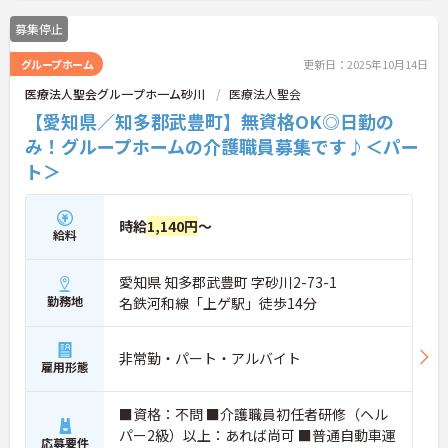
募集停止
グループホーム
更新日：2025年10月14日
医療法人聖会グル一プホ一ム砂川
医療法人聖会
【愛知県／知多郡武豊町】無資格OK◎日勤の
み！グループホームの介護職員募集です♪＜パー
ト＞
時給
1,140円
～
給料
愛知県 知多郡武豊町 字砂川2-73-1
勤務地
名鉄河和線「上ゲ駅」徒歩14分
非常勤・パート・アルバイト
雇用形態
■資格：不問 ■介護職員初任者研修（ヘル
パー2級）以上：あれば尚可 ■普通自動車運
応募要件