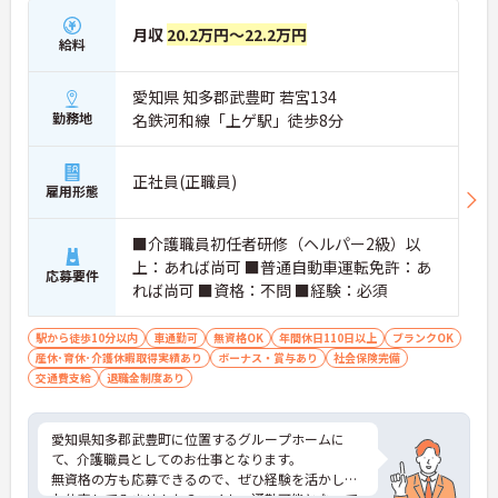
月収
20.2万円～22.2万円
給料
愛知県 知多郡武豊町 若宮134
勤務地
名鉄河和線「上ゲ駅」徒歩8分
正社員(正職員)
雇用形態
■介護職員初任者研修（ヘルパー2級）以
上：あれば尚可 ■普通自動車運転免許：あ
応募要件
れば尚可 ■資格：不問 ■経験：必須
駅から徒歩10分以内
車通勤可
無資格OK
年間休日110日以上
ブランクOK
産休･育休･介護休暇取得実績あり
ボーナス・賞与あり
社会保険完備
交通費支給
退職金制度あり
愛知県知多郡武豊町に位置するグループホームに
て、介護職員としてのお仕事となります。
無資格の方も応募できるので、ぜひ経験を活かして