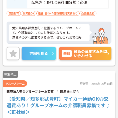
転免許：あれば尚可 ■経験：必須
車通勤可
無資格OK
産休･育休･介護休暇取得実績あり
交通費支給
愛知県知多郡武豊町に位置するグループホームに
て、介護職員としてのお仕事となります。
無資格の方も応募できるので、ぜひこれまでの経験
を活かしてお仕事してみませんか？週3日～勤務可
能で、日勤のみのお仕事となるので、働きやすい環
最新の募集状況を問
境となっております◎
詳細を見る
無料
い合わせる
ご興味をお持ちの方には詳細の情報や面接のポイン
トをお伝えしますのでお気軽にお問い合わせくださ
いませ。
募集停止
グループホーム
更新日：2025年06月18日
医療法人聖会グループホーム若宮
医療法人聖会
【愛知県／知多郡武豊町】マイカー通勤OK◎交
通費あり！グループホームの介護職員募集です♪
＜正社員＞