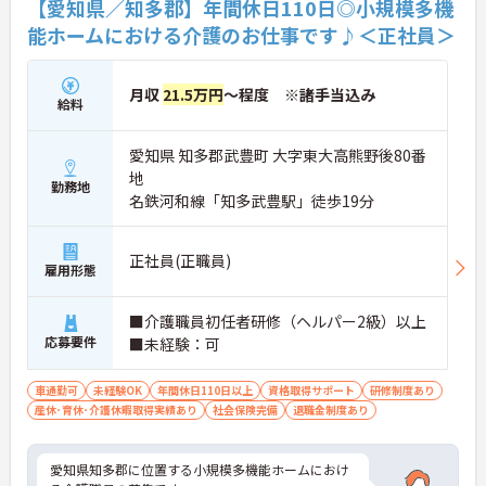
【愛知県／知多郡】年間休日110日◎小規模多機
能ホームにおける介護のお仕事です♪＜正社員＞
月収
21.5万円
～程度 ※諸手当込み
給料
愛知県 知多郡武豊町 大字東大高熊野後80番
地
勤務地
名鉄河和線「知多武豊駅」徒歩19分
正社員(正職員)
雇用形態
■介護職員初任者研修（ヘルパー2級）以上
応募要件
■未経験：可
車通勤可
未経験OK
年間休日110日以上
資格取得サポート
研修制度あり
産休･育休･介護休暇取得実績あり
社会保険完備
退職金制度あり
愛知県知多郡に位置する小規模多機能ホームにおけ