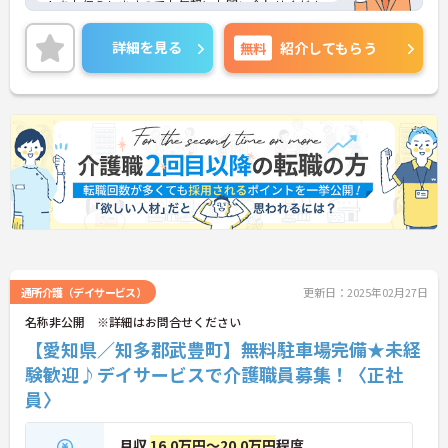
トをお伝えしますのでお気軽にお問い合わせくださ
いませ。
詳細を見る
無料
紹介してもらう
通所介護（デイサービス）
更新日：2025年02月27日
名称非公開 ※詳細はお問合せください
【愛知県／知多郡武豊町】無料駐車場完備★未経
験歓迎♪デイサービスで介護職員募集！〈正社
員〉
月収
16.0万円～20.0万円
程度