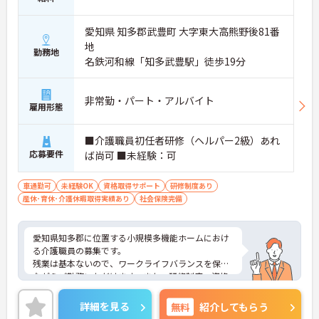
愛知県 知多郡武豊町 大字東大高熊野後81番
地
勤務地
名鉄河和線「知多武豊駅」徒歩19分
非常勤・パート・アルバイト
雇用形態
■介護職員初任者研修（ヘルパー2級）あれ
応募要件
ば尚可 ■未経験：可
車通勤可
未経験OK
資格取得サポート
研修制度あり
産休･育休･介護休暇取得実績あり
社会保険完備
愛知県知多郡に位置する小規模多機能ホームにおけ
る介護職員の募集です。
残業は基本ないので、ワークライフバランスを保ち
ながらご勤務いただけます。また、研修制度・資格
取得支援制度あり、働きながらスキルアップが見込
めます。
詳細を見る
無料
紹介してもらう
ご興味のある方には、面接対策ポイントなど、さら