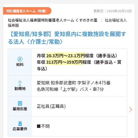
特別養護老人ホーム（特養）
更新日：2026年03月19日
社会福祉法人福寿園特別養護老人ホーム くすのきの里
社会福祉法人
福寿園
【愛知県/知多郡】愛知県内に複数施設を展開す
る法人〈介護士/常勤〉
月収
20.3万円～23.1万円
程度（諸手当込）
年収
313万円～359万円
程度（諸手当込・賞
給料
与込）
愛知県 知多郡武豊町 字梨子ノ木475番
勤務地
名鉄河和線「上ゲ駅」バス・車7分
正社員(正職員)
雇用形態
■不問
応募要件