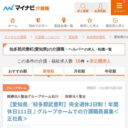
0
0
求人検索
会員登録
メニュー
ホーム
初めての方へ
面談会場一覧
保存した求人
最近見た求人
マイナビ介護職
介護職・ヘルパー
愛知県
知多郡武豊町
愛知県の
知多郡武豊町(愛知県)の介護職・ヘルパー
の求人・転職一覧
16
この条件の介護・福祉求人数
非公開求人
件 ＋
おすすめ順
新着順
月収順
年収順
グループホーム
更新日：2026年05月26日
医療法人聖会グループホーム石川
医療法人聖会
【愛知県／知多郡武豊町】完全週休2日制！年間
休日111日♪グループホームでの介護職員募集＜
正社員＞