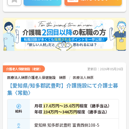
介護老人保健施設（老健）
更新日：2026年05月26日
医療法人榊原介護老人保健施設 榊原
医療法人榊原
【愛知県/知多郡武豊町】介護施設にて介護士募
集〈常勤〉
月収
17.0万円～25.0万円
程度（諸手当込）
給料
年収
234万円～346万円
程度（諸手当込）
愛知県 知多郡武豊町 富貴西側108-5