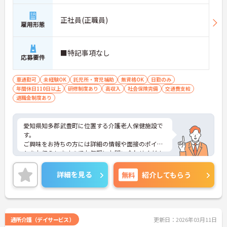
正社員(正職員)
雇用形態
■特記事項なし
応募要件
車通勤可
未経験OK
託児所・育児補助
無資格OK
日勤のみ
年間休日110日以上
研修制度あり
高収入
社会保険完備
交通費支給
退職金制度あり
愛知県知多郡武豊町に位置する介護老人保健施設で
す。
ご興味をお持ちの方には詳細の情報や面接のポイン
トをお伝えしますのでお気軽にお問い合わせくださ
いませ。
詳細を見る
無料
紹介してもらう
通所介護（デイサービス）
更新日：2026年03月11日