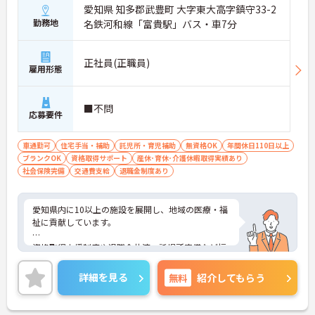
愛知県 知多郡武豊町 大字東大高字鎮守33-2
勤務地
名鉄河和線「富貴駅」バス・車7分
正社員(正職員)
雇用形態
■不問
応募要件
車通勤可
住宅手当・補助
託児所・育児補助
無資格OK
年間休日110日以上
ブランクOK
資格取得サポート
産休･育休･介護休暇取得実績あり
社会保険完備
交通費支給
退職金制度あり
愛知県内に10以上の施設を展開し、地域の医療・福
祉に貢献しています。
資格取得支援制度や退職金共済、託児所完備など福
利厚生が充実しています。
詳細を見る
無料
紹介してもらう
ご興味ある方には、面接対策ポイントなど、さらに
詳細をお話しいたしますのでお気軽にご相談くださ
い。