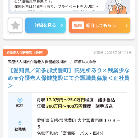
る介護職員の募集です。
年間休日は110日もあり、プライベートを大切にし
ながらご勤務いただけます。また、研修制度・資格
取得支援制度あり、働きながらスキルアップが見込
めます。
詳細を見る
無料
紹介してもらう
ご興味のある方には、面接対策ポイントなど、さら
に詳細をお話しいたしますのでお気軽にご相談くだ
さい！
介護老人保健施設（老健）
更新日：2026年03月11日
医療法人榊原介護老人保健施設榊原
医療法人榊原
【愛知県／知多郡武豊町】託児所あり×残業少な
め★介護老人保健施設にて介護職員募集＜正社員
＞
月収
17.0万円～25.0万円
程度 諸手当込
給料
年収
300万円～400万円
程度 諸手当込
愛知県 知多郡武豊町 大字冨貴西側１０８－
５
勤務地
名鉄河和線「富貴駅」バス・車4分