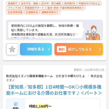
車通勤可
住宅手当・補助
託児所・育児補助
無資格OK
年間休日110日以上
ブランクOK
資格取得サポート
産休･育休･介護休暇取得実績あり
社会保険完備
交通費支給
退職金制度あり
愛知県内に10以上の施設を展開し、地域の医療・福
祉に貢献しています。
資格取得支援制度や退職金共済、託児所完備など福
利厚生が充実しています。
ご興味ある方には、面接対策ポイントなど、さらに
詳細をお話しいたしますのでお気軽にご相談くださ
詳細を見る
無料
紹介してもらう
い。
更新日：2026年03月11日
株式会社ミズノ小規模多機能ホーム ひだまりの郷たけとよ
株式会社
ミズノ
【愛知県／知多郡】1日4時間～OK◎小規模多機
能ホームにおける介護のお仕事です♪＜パート＞
時給
1,160円
～
給料