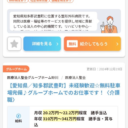
研修制度あり
社会保険完備
退職金制度あり
愛知県知多郡武豊町に位置する整形外科病院です。
同院は医療・福祉等のサービスを提供し地域に貢献
している法人の中心的機関です。リハビリを中心
に、デイサービスや訪問サービス等の事業所を持
ち、利用者が住み慣れた地域で暮らせるようサポー
トしています。施設内に託児所を設け、子育て中の
詳細を見る
無料
紹介してもらう
方も活躍できる環境づくりをしています。その他、
住宅手当・家賃補助上限50,000円支給と待遇が良
く、また給与も高めです。ご興味ある方には、面接
対策ポイントなど、さらに詳細をお話しいたします
のでお気軽にご相談ください。
グループホーム
更新日：2024年12月19日
医療法人聖会グループホーム砂川
医療法人聖会
【愛知県／知多郡武豊町】未経験歓迎☆無料駐車
場完備♪グループホームでのお仕事です！〈介護
職〉
月収
20.2万円～22.2万円
程度 諸手当込
年収
310万円～341万円
程度 諸手当・賞与
給料
込