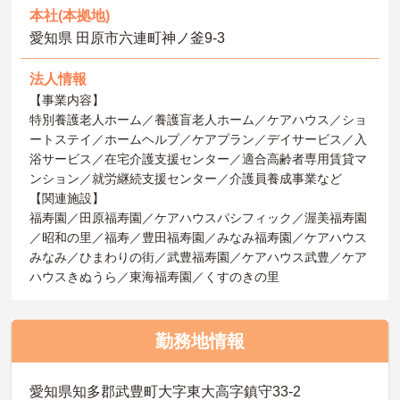
本社(本拠地)
愛知県 田原市六連町神ノ釜9‐3
法人情報
【事業内容】
特別養護老人ホーム／養護盲老人ホーム／ケアハウス／ショ
ートステイ／ホームヘルプ／ケアプラン／デイサービス／入
浴サービス／在宅介護支援センター／適合高齢者専用賃貸マ
ンション／就労継続支援センター／介護員養成事業など
【関連施設】
福寿園／田原福寿園／ケアハウスパシフィック／渥美福寿園
／昭和の里／福寿／豊田福寿園／みなみ福寿園／ケアハウス
みなみ／ひまわりの街／武豊福寿園／ケアハウス武豊／ケア
ハウスきぬうら／東海福寿園／くすのきの里
勤務地情報
愛知県知多郡武豊町大字東大高字鎮守33-2