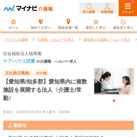
0
1
求人検索
会員登録
メニュー
ホーム
初めての方へ
面談会場一覧
保存した求人
最近見た求人
マイナビ介護職
介護職・ヘルパーの求人
愛知県の介護職・ヘルパー求人
社会福祉法人福寿園
ケアハウス武豊
の介護職・ヘルパー求人
正社員(正職員)
その他
【愛知県/知多郡】愛知県内に複数
施設を展開する法人〈介護士/常
勤〉
更新日：2026年03月19日 求人番号：600956
勤務地