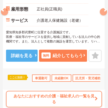
雇用形態
正社員(正職員)
サービス
介護老人保健施設（老健）
愛知県知多郡武豊町に位置する介護施設です。
医療・福祉等のサービスを提供し地域に貢献している法人の中心的
機関です。また、法人として複数の施設を運営しています。リハビ
リを中心に、デイサービスや訪問サービス等の事業所を持ち、利用
者が住み慣れた地域で暮らせるようサポートしています。
施設内に託児所を設け、子育て中の方も活躍できる環境づくりをし
詳細を見る
紹介してもらう
無料
ています。
ご興味ある方には、面接対策ポイントなど、さらに詳細をお話しい
たしますのでお気軽にご相談ください。
ここに注目！
補助
無資格OK
年間休日110日以上
車通勤可
未経験OK
ブランクOK
託児所・育児補助
資格取得サ
あなたにおすすめの介護・福祉求人の一覧を見
る