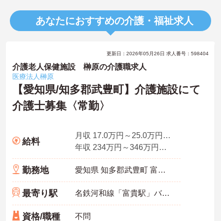
あなたにおすすめの介護・福祉求人
更新日：2026年05月26日 求人番号：598404
介護老人保健施設 榊原の介護職求人
医療法人榊原
【愛知県/知多郡武豊町】介護施設にて
介護士募集〈常勤〉
月収 17.0万円～25.0万円程度（諸手当込）
給料
年収 234万円～346万円程度（諸手当込）
勤務地
愛知県 知多郡武豊町 富貴西側108-5
最寄り駅
名鉄河和線「富貴駅」バス・車10分
資格/職種
不問