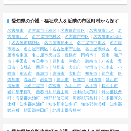
愛知県の介護・福祉求人を近隣の市区町村から探す
名古屋市
名古屋市千種区
名古屋市東区
名古屋市北区
名
古屋市西区
名古屋市中村区
名古屋市中区
名古屋市昭和区
名古屋市瑞穂区
名古屋市熱田区
名古屋市中川区
名古屋
市港区
名古屋市南区
名古屋市守山区
名古屋市緑区
名古
屋市名東区
名古屋市天白区
豊橋市
岡崎市
一宮市
瀬戸
市
半田市
春日井市
豊川市
津島市
碧南市
刈谷市
豊
田市
安城市
西尾市
蒲郡市
犬山市
常滑市
江南市
小
牧市
稲沢市
新城市
東海市
大府市
知多市
知立市
尾
張旭市
高浜市
岩倉市
豊明市
日進市
田原市
愛西市
清須市
北名古屋市
弥富市
みよし市
あま市
長久手市
愛知郡東郷町
西春日井郡豊山町
丹羽郡大口町
丹羽郡扶桑
町
海部郡大治町
海部郡蟹江町
海部郡飛島村
知多郡阿久
比町
知多郡東浦町
知多郡南知多町
知多郡美浜町
知多郡
武豊町
額田郡幸田町
北設楽郡豊根村