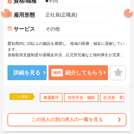
資格/職種
■不問
雇用形態
正社員(正職員)
サービス
その他
愛知県内に10以上の施設を展開し、地域の医療・福祉に貢献してい
ます。
資格取得支援制度や退職金共済、託児所完備など福利厚生が充実し
ています。
ご興味ある方には、面接対策ポイントなど、さらに詳細をお話しい
たしますのでお気軽にご相談ください。
詳細を見る
紹介してもらう
無料
ここに注目！
補助
無資格OK
年間休日110日以上
車通勤可
住宅手当・補助
ブランクOK
託児所・育児補
資格取得サ
この法人の別の求人の一覧を見る