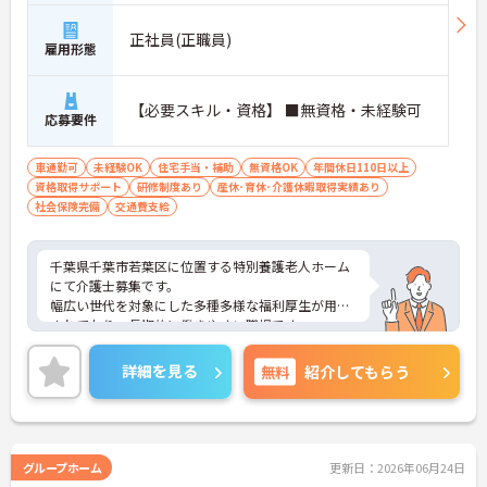
正社員(正職員)
雇用形態
【必要スキル・資格】 ■無資格・未経験可
応募要件
車通勤可
未経験OK
住宅手当・補助
無資格OK
年間休日110日以上
資格取得サポート
研修制度あり
産休･育休･介護休暇取得実績あり
社会保険完備
交通費支給
千葉県千葉市若葉区に位置する特別養護老人ホーム
にて介護士募集です。
幅広い世代を対象にした多種多様な福利厚生が用意
されており、長期的に働きやすい職場です。
資格取得支援制度も手厚く、取得した分だけ資格手
当が付与されるのはモチベーションに繋がります♪
詳細を見る
無料
紹介してもらう
ご興味のある方には、面接対策ポイントなど、さら
に詳細をお話いたしますので、お気軽にご相談くだ
さい。
グループホーム
更新日：2026年06月24日