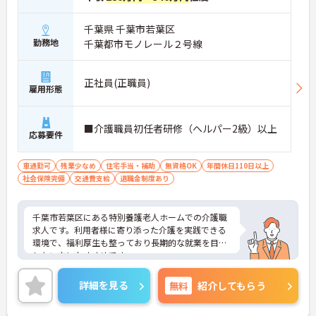
千葉県 千葉市若葉区
勤務地
千葉都市モノレール２号線
正社員(正職員)
雇用形態
■介護職員初任者研修（ヘルパー2級）以上
応募要件
車通勤可
残業少なめ
住宅手当・補助
無資格OK
年間休日110日以上
社会保険完備
交通費支給
退職金制度あり
千葉市若葉区にある特別養護老人ホームでの介護職
求人です。利用者様に寄り添った介護を実践できる
環境で、福利厚生も整っており長期的な就業を目指
したい方におすすめです。
＜おすすめポイント＞
詳細を見る
無料
紹介してもらう
★無理なく長く働ける勤務環境が整っています
・『年間休日110日以上』でプライベートの時間も