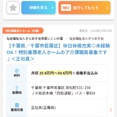
ます。ご興味ある方には、面接対策ポイントなど、
・時短勤務からフルタイム、さらには管理者へのス
さらに詳細をお話しいたしますのでお気軽にご相談
詳細を見る
無料
紹介してもらう
テップアップまで、ライフステージに合わせた働き
ください！
方を選択できます。
・清潔感があれば髪色やネイルなども自由となって
おり、自分らしいスタイルを大切にできる環境で
す。
特別養護老人ホーム（特養）
更新日：2026年07月13日
社会福祉法人きらめき会若葉いこいの里
社会福祉法人きらめき会
【千葉県／千葉市若葉区】休日休暇充実◎未経験
OK！特別養護老人ホームのア介護職員募集です
♪＜正社員＞
月収
25.6万円～30.6万円
※各種手当込み
給料
千葉県 千葉市若葉区 若松町531-156
勤務地
ＪＲ総武本線「四街道駅」バス・車8分
正社員(正職員)
雇用形態