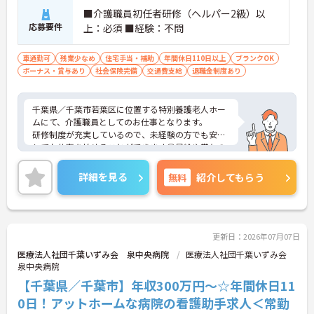
■介護職員初任者研修（ヘルパー2級）以
応募要件
上：必須 ■経験：不問
車通勤可
残業少なめ
住宅手当・補助
年間休日110日以上
ブランクOK
ボーナス・賞与あり
社会保険完備
交通費支給
退職金制度あり
千葉県／千葉市若葉区に位置する特別養護老人ホー
ムにて、介護職員としてのお仕事となります。
研修制度が充実しているので、未経験の方でも安心
してお仕事を始めることができます◎昇給や賞与の
ある手厚い待遇で、とてもやりがいのある環境とな
っております！
詳細を見る
無料
紹介してもらう
ご興味ある方は面接ポイントをお伝えしますので、
お気軽にお問い合わせください♪
更新日：2026年07月07日
医療法人社団千葉いずみ会 泉中央病院
医療法人社団千葉いずみ会
泉中央病院
【千葉県／千葉市】年収300万円～☆年間休日11
0日！アットホームな病院の看護助手求人＜常勤