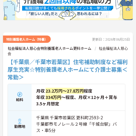
特別養護老人ホーム（特養）
更新日：2026年06月25日
社会福祉法人慈心会特別養護老人ホーム更科ホーム
社会福祉法人慈心
会
【千葉県／千葉市若葉区】住宅補助制度など福利
厚生充実☆特別養護老人ホームにて介護士募集＜
常勤＞
月収
23.2万円～27.8万円
程度
年収
334万円
～程度、月収×12ヶ月＋賞与
給料
3.5ヶ月想定
千葉県 千葉市若葉区 更科町2593-2
千葉都市モノレール２号線「千城台駅」バ
勤務地
ス・車5分