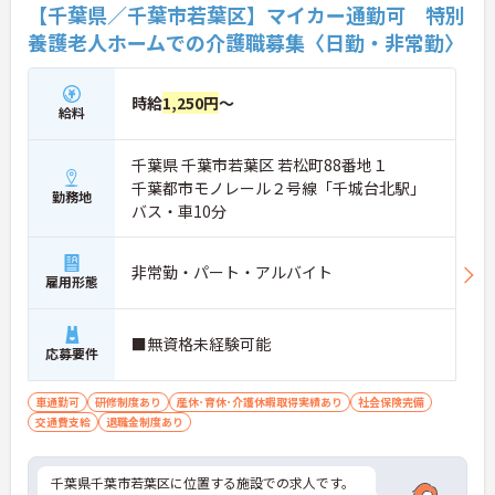
【千葉県／千葉市若葉区】マイカー通勤可 特別
養護老人ホームでの介護職募集〈日勤・非常勤〉
時給
1,250円
～
給料
千葉県 千葉市若葉区 若松町88番地１
千葉都市モノレール２号線「千城台北駅」
勤務地
バス・車10分
非常勤・パート・アルバイト
雇用形態
■無資格未経験可能
応募要件
車通勤可
研修制度あり
産休･育休･介護休暇取得実績あり
社会保険完備
交通費支給
退職金制度あり
千葉県千葉市若葉区に位置する施設での求人です。