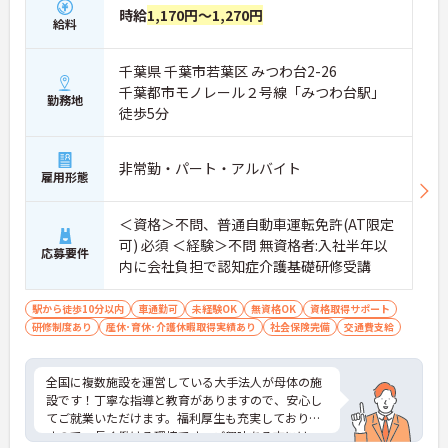
時給
1,170円～1,270円
給料
千葉県 千葉市若葉区 みつわ台2-26
千葉都市モノレール２号線「みつわ台駅」
勤務地
徒歩5分
非常勤・パート・アルバイト
雇用形態
＜資格＞不問、普通自動車運転免許(AT限定
可) 必須 ＜経験＞不問 無資格者:入社半年以
応募要件
内に会社負担で認知症介護基礎研修受講
駅から徒歩10分以内
車通勤可
未経験OK
無資格OK
資格取得サポート
研修制度あり
産休･育休･介護休暇取得実績あり
社会保険完備
交通費支給
全国に複数施設を運営している大手法人が母体の施
設です！丁寧な指導と教育がありますので、安心し
てご就業いただけます。福利厚生も充実しておりま
すので、長く働ける環境です。ご興味ある方には、