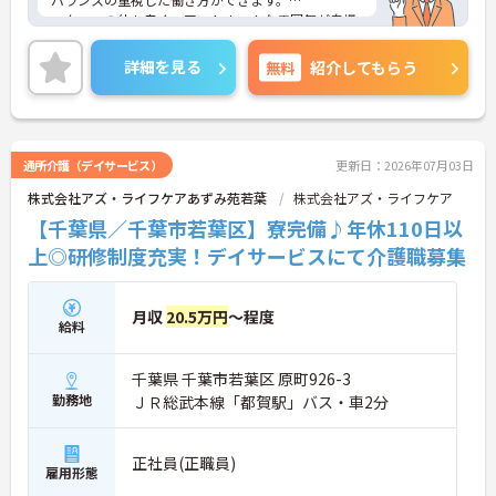
スタッフの仲も良く、アットホームな雰囲気が自慢
です。
ご興味ある方には、面接対策ポイントなど、詳細を
詳細を見る
無料
紹介してもらう
お話しいたしますのでお気軽にご相談ください。
通所介護（デイサービス）
更新日：2026年07月03日
株式会社アズ・ライフケアあずみ苑若葉
株式会社アズ・ライフケア
【千葉県／千葉市若葉区】寮完備♪年休110日以
上◎研修制度充実！デイサービスにて介護職募集
月収
20.5万円
～程度
給料
千葉県 千葉市若葉区 原町926-3
勤務地
ＪＲ総武本線「都賀駅」バス・車2分
正社員(正職員)
雇用形態