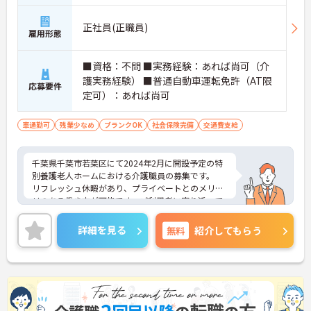
正社員(正職員)
雇用形態
■資格：不問 ■実務経験：あれば尚可（介
護実務経験） ■普通自動車運転免許（AT限
応募要件
定可）：あれば尚可
車通勤可
残業少なめ
ブランクOK
社会保険完備
交通費支給
千葉県千葉市若葉区にて2024年2月に開設予定の特
別養護老人ホームにおける介護職員の募集です。
リフレッシュ休暇があり、プライベートとのメリハ
リのある働き方が可能です。ご利用者に寄り添って
介護サービスの提供を行っていただける方を募集し
ています。
詳細を見る
無料
紹介してもらう
ご興味のある方には、面接対策ポイントなど、さら
に詳細をお話しいたしますのでお気軽にご相談くだ
さい！