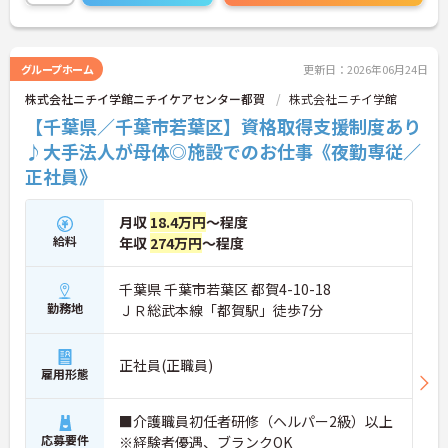
グループホーム
更新日：2026年06月24日
株式会社ニチイ学館ニチイケアセンター都賀
株式会社ニチイ学館
【千葉県／千葉市若葉区】資格取得支援制度あり
♪大手法人が母体◎施設でのお仕事《夜勤専従／
正社員》
月収
18.4万円
～程度
給料
年収
274万円
～程度
千葉県 千葉市若葉区 都賀4-10-18
勤務地
ＪＲ総武本線「都賀駅」徒歩7分
正社員(正職員)
雇用形態
■介護職員初任者研修（ヘルパー2級）以上
応募要件
※経験者優遇、ブランクOK