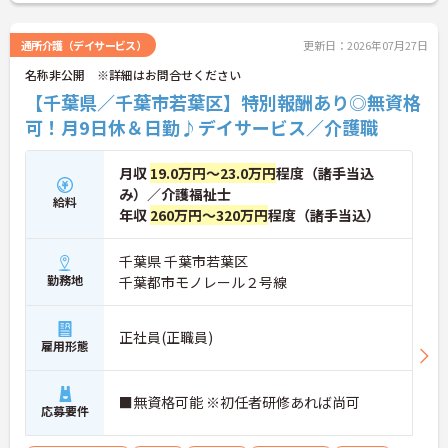
確保しやすいです
・残業は月平均10時間以下とメリハリをつけて勤務
できます
通所介護（デイサービス）
更新日：2026年07月27日
・住宅手当の支給があり生活面のサポートも受けら
名称非公開 ※詳細はお問合せください
れます
★利用者様に寄り添いながら幅広い介護経験を積め
【千葉県／千葉市若葉区】特別報酬あり◎無資格
る環境です
可！月9日休＆日勤♪デイサービス／介護職
・特別養護老人ホーム50名、ショートステイ20名を
運営しています
・身体介助から生活援助まで幅広い介護業務に携わ
月収
19.0万円～23.0万円
程度（諸手当込
れます
み）／介護福祉士
・利用者様とのコミュニケーションを大切にした支
給料
年収
260万円～320万円
程度（諸手当込）
援を実践できます
★ライフステージの変化にも対応しやすい職場です
・産休・育休の取得実績があります
千葉県 千葉市若葉区
・介護休暇の取得実績があります
勤務地
千葉都市モノレール２号線
・試用期間中も条件変更なく勤務を開始できます
★福利厚生が充実しており腰を据えて働きやすい環
境です
正社員(正職員)
雇用形態
・退職金制度があり勤続2年以上で対象となります
・社会保険完備で安定した就業環境です
・マイカー通勤が可能で通勤負担の軽減につながり
ます
■無資格可能 ※初任者研修あれば尚可
応募要件