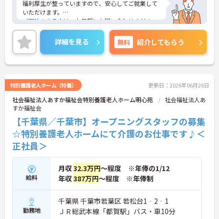
福利厚生が整っていますので、安心してご就業して
いただけます。
ご興味のある方は、お気軽にお問い合わせくださ
い。
詳細を見る
無料
紹介してもらう
特別養護老人ホーム（特養）
更新日：2026年06月26日
社会福祉法人あすか福祉会特別養護老人ホーム明心苑
社会福祉法人あ
すか福祉会
【千葉県／千葉市】オープニングスタッフの募集
☆特別養護老人ホームにて介護のお仕事です♪＜
正社員＞
月収
32.3万円
～程度 ※年俸の1/12
給料
年収
387万円
～程度 ※年俸制
千葉県 千葉市若葉区 若松台1‐2‐1
勤務地
ＪＲ総武本線「都賀駅」バス・車10分