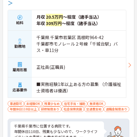
＞
月収
20.5万円
～程度（諸手当込）
給料
年収
309万円
～程度（諸手当込）
千葉県 千葉市若葉区 高根町964-42
千葉都市モノレール２号線「千城台駅」バ
勤務地
ス・車11分
正社員(正職員)
雇用形態
■実務経験1年以上ある方の募集 （介護福祉
応募要件
士資格者は優遇）
車通勤可
未経験OK
残業少なめ
住宅手当・補助
無資格OK
年間休日110日以上
研修制度あり
社会保険完備
交通費支給
退職金制度あり
千葉県千葉市に位置する病院です。
年間休日110日、残業も少ないので、ワークライフ
バランスの重視した働き方ができます。