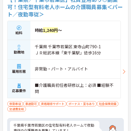
可！住宅型有料老人ホームの介護職員募集＜パー
ト／夜勤専従＞
時給
1,240円
～
給料
千葉県 千葉市若葉区 東寺山町790-1
勤務地
ＪＲ総武本線「東千葉駅」徒歩16分
非常勤・パート・アルバイト
雇用形態
■介護職員初任者研修以上：必須 ■経験不
応募要件
問
夜勤専従
車通勤可
資格取得サポート
ボーナス・賞与あり
社会保険完備
交通費支給
千葉県千葉市若葉区の住宅型有料老人ホームで夜勤
専従の介護職員を募集しています！