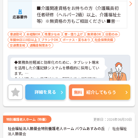
■介護関連資格をお持ちの方（介護職員初
任者研修（ヘルパー2級）以上、介護福祉士
応募要件
等）※無資格の方もご相談ください ■普通
自動車第一種運転免許歓迎 ※夜勤対応必須
（配属サービスに関わらず、介護職正社員
車通勤可
未経験OK
残業少なめ
寮・借り上げ
無資格OK
日勤のみ
年間休日110日以上
は夜勤シフトに入る可能性があります）
ブランクOK
ボーナス・賞与あり
社会保険完備
交通費支給
退職金制度あり
◆業務負担軽減と効率化のために、タブレット端末
を活用した介護記録システムを積極的に採用してい
ます。
◆人材育成にも定評があり、配属先での個別研修に
加え、本部主導の集合研修やeラーニングシステムな
ど、未経験からでも着実にスキルアップできる教育
詳細を見る
無料
紹介してもらう
体制が整っています
◆育児・介護支援制度も充実しており、育児休暇取
得推進や、学習・健康・食事などに使える独自の福
利厚生ポイント付与など、職員の生活全般を支える
手厚い福利厚生制度を用意しています。
特別養護老人ホーム（特養）
更新日：2026年06月30日
社会福祉法人勝曼会特別養護老人ホーム バウムあすみの丘
社会福祉
法人勝曼会