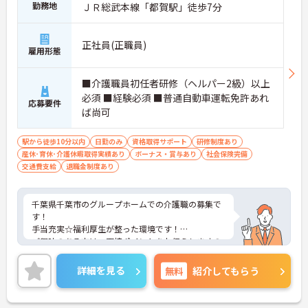
いますが、介護度はお客様によって様々。食事や入
勤務地
ＪＲ総武本線「都賀駅」徒歩7分
浴、排泄などの日常生活を支援しながら、まるで家
族のように温かい時間を共有できます。「流れ作業
ではなく、じっくりと人と向き合いたい」という方
正社員(正職員)
雇用形態
にぴったりの環境です。
＜手厚い指導と資格支援＞入社後は2週間程度の研
修期間があり、先輩と一緒に業務を覚えながら、少
■介護職員初任者研修（ヘルパー2級）以上
しずつ独り立ちを目指せます。また、入社後のキャ
必須 ■経験必須 ■普通自動車運転免許あれ
応募要件
リアアップ制度や、就業後の資格取得を積極的にサ
ば尚可
ポートする体制が整っています。
＜大手・日本生命グループだからこその安定感＞
「全国約1,900カ所を展開し、日本生命グループに
駅から徒歩10分以内
日勤のみ
資格取得サポート
研修制度あり
加わった大手企業ならではのコンプライアンスと福
産休･育休･介護休暇取得実績あり
ボーナス・賞与あり
社会保険完備
利厚生の充実度が安心の決め手です。基本給に加え
交通費支給
退職金制度あり
て最大2万円の勤続年数手当や、早朝・夜間・深夜
手当等も支給されるので頑張りが収入に直結しま
す。退職金や退職慰労金制度も整っているため、年
千葉県千葉市のグループホームでの介護職の募集で
齢を重ねても将来の不安を感じることなく、長く腰
す！
を据えて働き続けられる環境です。
手当充実☆福利厚生が整った環境です！
ご興味のある方は、面接ポイントをお伝えしますの
で、お気軽にご連絡ください。
詳細を見る
無料
紹介してもらう