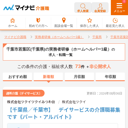
0
0
求人検索
会員登録
メニュー
ホーム
初めての方へ
面談会場一覧
保存した求人
最近見た求人
マイナビ介護職
実務者研修（ホームヘルパー1級）
千葉県
千葉市若葉
千葉市若葉区(千葉県)の実務者研修（ホームヘルパー1級）
の
求人・転職一覧
73
この条件の介護・福祉求人数
非公開求人
件 ＋
おすすめ順
新着順
月収順
年収順
通所介護（デイサービス）
更新日：2026年08月06日
株式会社ツクイツクイみつわ台
株式会社ツクイ
【千葉県／千葉市】 デイサービスの介護職募集
です《パート・アルバイト》