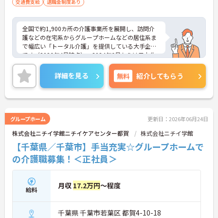
交通費支給
退職金制度あり
全国で約1,900カ所の介護事業所を展開し、訪問介
護などの在宅系からグループホームなどの居住系ま
で幅広い「トータル介護」を提供している大手企業
です（2026年4月時点）。2024年6月からは日本生
命グループの一員となり、さらに安定した経営基盤
のもとでお客様に安心をお届けしています。職員一
詳細を見る
無料
紹介してもらう
人ひとりの「働きやすさ」と「キャリア」を大切に
する社風が特徴です。福利厚生が非常に充実してお
り、10歳～18歳のお子様を持つ方への「子ども手
当」や、自社の企業主導型保育所を利用する際の
「保育利用手当」など、仕事と子育ての両立を強力
グループホーム
更新日：2026年06月24日
にバックアップしています。 また、資格取得を目指
株式会社ニチイ学館ニチイケアセンター都賀
株式会社ニチイ学館
せる支援制度（会社負担やキャッシュバック）が整
っており、スキルアップやキャリアアップ（サービ
【千葉県／千葉市】手当充実☆グループホームで
ス提供責任者、管理者など）に向けた段階的な研修
の介護職募集！＜正社員＞
も豊富です。日々の頑張りは手当や賃金制度でしっ
かりと評価されるため、高いモチベーションを保ち
ながら長く安心して働ける環境です。
月収
17.2万円
～程度
給料
＜家庭的で温かい！少人数のグループホーム＞家庭
的な雰囲気の中で、お一人おひとりに寄り添ったケ
千葉県 千葉市若葉区 都賀4-10-18
アができるのが魅力です。認知症の方を対象として