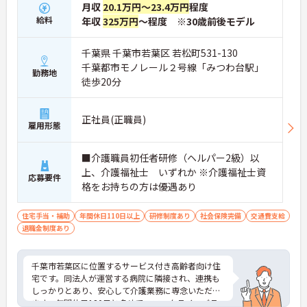
月収
20.1万円～23.4万円
程度
給料
年収
325万円
～程度 ※30歳前後モデル
千葉県 千葉市若葉区 若松町531-130
千葉都市モノレール２号線「みつわ台駅」
勤務地
徒歩20分
正社員(正職員)
雇用形態
■介護職員初任者研修（ヘルパー2級）以
上、介護福祉士 いずれか ※介護福祉士資
応募要件
格をお持ちの方は優遇あり
住宅手当・補助
年間休日110日以上
研修制度あり
社会保険完備
交通費支給
退職金制度あり
千葉市若葉区に位置するサービス付き高齢者向け住
宅です。同法人が運営する病院に隣接され、連携も
しっかりとあり、安心して介護業務に専念いただけ
ます。年間休日120日と多めで、ワークライフバラ