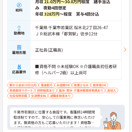
月収
21.0万円～30.0万円
程度 諸手当込
・日々の施設運営への貢献やチームワークが多角的
み 夜勤4回想定
に評価されるため、目に見える形で還元されます。
給料
・努力がダイレクトに評価へつながる制度により、
年収
328万円
～程度 賞与4回分込
仕事へのモチベーションを高めながら働けます。
千葉県 千葉市若葉区 桜木北2丁目26-47
【チームでの情報共有が徹底されており、安心して
勤務地
ＪＲ総武本線「都賀駅」徒歩12分
業務に取り組める体制です】
・毎朝スタッフ全員でミーティングを行い、お客様
の体調や業務連絡を細やかに共有する仕組みがあり
正社員(正職員)
ます。
雇用形態
・多職種連携で職種を超えて相談しやすい雰囲気の
もと、困った時もすぐにお互いをフォローし合えま
■資格不問 ※未経験OK ※介護職員初任者研
す。
応募要件
修（ヘルパー2級）以上尚可
【残業が少なく独自の休暇制度も完備され、長期的
に安定して働ける環境です】
駅から徒歩10分以内
車通勤可
未経験OK
残業少なめ
無資格OK
・残業は少なく、年間17日のリフレッシュ休暇も取
資格取得サポート
研修制度あり
産休･育休･介護休暇取得実績あり
高収入
得できることで、心身の疲労をしっかり回復できま
社会保険完備
交通費支給
退職金制度あり
す。
・定年65歳以降も再雇用制度で70歳まで勤務可能で
あり、退職金制度も備わって無理なく長く続けられ
千葉市若葉区に位置する施設です。看護師24時間常
ます。
駐体制ですので、安心して介護業務に専念いただけ
ます。無資格の方もご応募いただけます！資格取得
【一人ひとりの個性や希望を尊重し、自分らしくキ
支援制度等もありますので、スキルアップも目指せ
ャリアを描ける職場です】