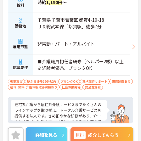
時給
1,190円
～
給料
千葉県 千葉市若葉区 都賀4-10-18
勤務地
ＪＲ総武本線「都賀駅」徒歩7分
非常勤・パート・アルバイト
雇用形態
■介護職員初任者研修（ヘルパー2級）以上
応募要件
※経験者優遇、ブランクOK
夜勤専従
駅から徒歩10分以内
ブランクOK
資格取得サポート
研修制度あり
産休･育休･介護休暇取得実績あり
社会保険完備
交通費支給
在宅系介護から居住系介護サービスまでたくさんの
ラインナップを取り揃え、トータル介護サービスを
提供する法人です。きめ細やかな研修があり、介護
のお仕事が未経験の方、ブランクのある方も安心で
す。ご興味ある方には、面接対策ポイントなど、さ
らに詳細をお話しいたしますのでお気軽にご相談く
詳細を見る
無料
紹介してもらう
ださい！