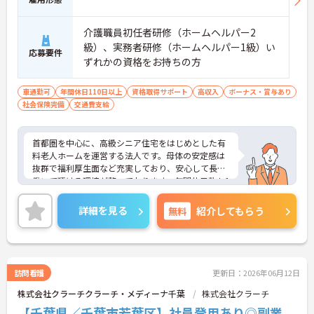
介護職員初任者研修（ホームヘルパー2
級）、実務者研修（ホームヘルパー1級）い
応募要件
ずれかの資格をお持ちの方
車通勤可
年間休日110日以上
資格取得サポート
高収入
ボーナス・賞与あり
社会保険完備
交通費支給
首都圏を中心に、高級シニア住宅をはじめとした有
料老人ホームを運営する法人です。母体の安定感は
抜群で福利厚生面など充実しており、安心して長く
働いて頂ける環境が整っております。年間休日数も1
20日と多くワークライフバランスも取りやすくプラ
イベートの時間も大切にして頂けます。ご興味のあ
詳細を見る
無料
紹介してもらう
る方はぜひお気軽にお問い合わせください。
訪問看護
更新日：2026年06月12日
株式会社クラーチクラーチ・メディーナ千葉
株式会社クラーチ
【千葉県／千葉市若葉区】社員登用あり◎副業