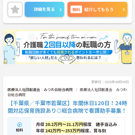
面接のポイントなど、さらに詳細をお話致しますの
でお気軽にご相談ください。
詳細を見る
無料
紹介してもらう
更新日：2026年08月04日
医療法人社団創進会 みつわ台総合病院
医療法人社団創進会 みつわ
台総合病院
【千葉県／千葉市若葉区】年間休日120日！24時
間対応保育施設あり◎総合病院で看護助手募集！
月収
20.2万円～21.1万円
程度 諸手当込み
給料
年収
242万円～253万円
程度、賞与別