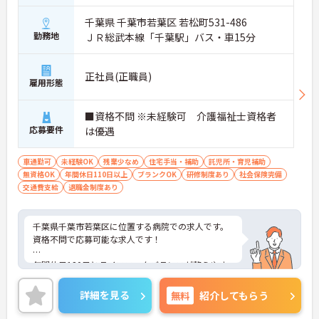
千葉県 千葉市若葉区 若松町531-486
勤務地
ＪＲ総武本線「千葉駅」バス・車15分
正社員(正職員)
雇用形態
■資格不問 ※未経験可 介護福祉士資格者
応募要件
は優遇
車通勤可
未経験OK
残業少なめ
住宅手当・補助
託児所・育児補助
無資格OK
年間休日110日以上
ブランクOK
研修制度あり
社会保険完備
交通費支給
退職金制度あり
千葉県千葉市若葉区に位置する病院での求人です。
資格不問で応募可能な求人です！
年間休日120日とライフワークバランスが整えやす
いです。24時間対応保育施設あり◎
詳細を見る
無料
紹介してもらう
ご興味のある方はお気軽にお問い合わせ下さい。