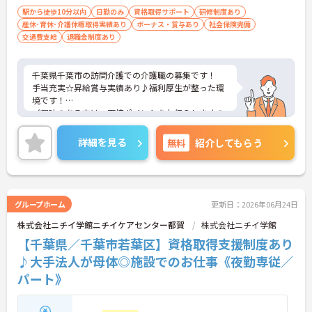
駅から徒歩10分以内
日勤のみ
資格取得サポート
研修制度あり
産休･育休･介護休暇取得実績あり
ボーナス・賞与あり
社会保険完備
交通費支給
退職金制度あり
千葉県千葉市の訪問介護での介護職の募集です！
手当充実☆昇給賞与実績あり♪福利厚生が整った環
境です！
ご興味のある方は、面接ポイントをお伝えしますの
で、お気軽にご連絡ください。
詳細を見る
無料
紹介してもらう
グループホーム
更新日：2026年06月24日
株式会社ニチイ学館ニチイケアセンター都賀
株式会社ニチイ学館
【千葉県／千葉市若葉区】資格取得支援制度あり
♪大手法人が母体◎施設でのお仕事《夜勤専従／
パート》