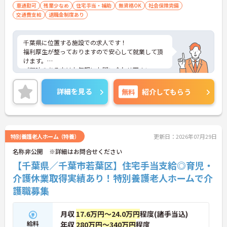
車通勤可
残業少なめ
住宅手当・補助
無資格OK
社会保険完備
交通費支給
退職金制度あり
千葉県に位置する施設での求人です！
福利厚生が整っておりますので安心して就業して頂
けます。
ご興味のある方はお気軽にお問い合わせ下さい。
詳細を見る
無料
紹介してもらう
特別養護老人ホーム（特養）
更新日：2026年07月29日
名称非公開 ※詳細はお問合せください
【千葉県／千葉市若葉区】住宅手当支給◎育児・
介護休業取得実績あり！特別養護老人ホームで介
護職募集
月収
17.6万円～24.0万円
程度(諸手当込)
給料
年収
280万円～340万円
程度