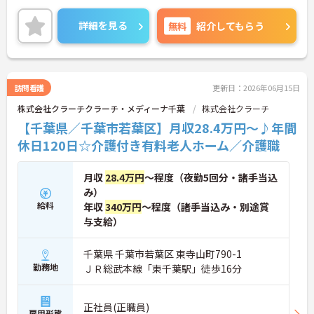
ンスを重視されたい方にもおすすめです。住宅手
当、家族手当等の福利厚生も整っています。ご興味
詳細を見る
無料
紹介してもらう
のある方には、面接対策ポイントなど、さらに詳細
をお話しいたしますのでお気軽にご相談ください！
訪問看護
更新日：2026年06月15日
株式会社クラーチクラーチ・メディーナ千葉
株式会社クラーチ
【千葉県／千葉市若葉区】月収28.4万円～♪年間
休日120日☆介護付き有料老人ホーム／介護職
月収
28.4万円
～程度（夜勤5回分・諸手当込
み）
給料
年収
340万円
～程度（諸手当込み・別途賞
与支給）
千葉県 千葉市若葉区 東寺山町790-1
勤務地
ＪＲ総武本線「東千葉駅」徒歩16分
正社員(正職員)
雇用形態