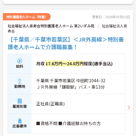
特別養護老人ホーム（特養）
更新日：2026年07月31日
社会福祉法人泉寿会特別養護老人ホーム 第2いずみ苑
社会福祉法人泉
寿会
【千葉県／千葉市若葉区】＜JR外房線＞特別養
護老人ホームで介護職募集！
月収
17.6万円～24.0万円
程度(諸手当込)
給料
千葉県 千葉市若葉区 中田町1044-32
勤務地
ＪＲ外房線「鎌取駅」バス・車13分
正社員(正職員)
雇用形態
■資格不問 ■介護経験お持ちの方
応募要件