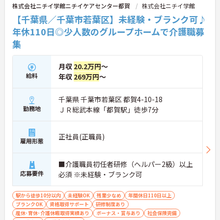
株式会社ニチイ学館ニチイケアセンター都賀
株式会社ニチイ学館
【千葉県／千葉市若葉区】未経験・ブランク可♪
年休110日◎少人数のグループホームで介護職募
集
月収
20.2万円
～
給料
年収
269万円
～
千葉県 千葉市若葉区 都賀4-10-18
勤務地
ＪＲ総武本線「都賀駅」徒歩7分
正社員(正職員)
雇用形態
■介護職員初任者研修（ヘルパー2級）以上
応募要件
必須 ※未経験・ブランク可
駅から徒歩10分以内
未経験OK
残業少なめ
年間休日110日以上
ブランクOK
資格取得サポート
研修制度あり
産休･育休･介護休暇取得実績あり
ボーナス・賞与あり
社会保険完備