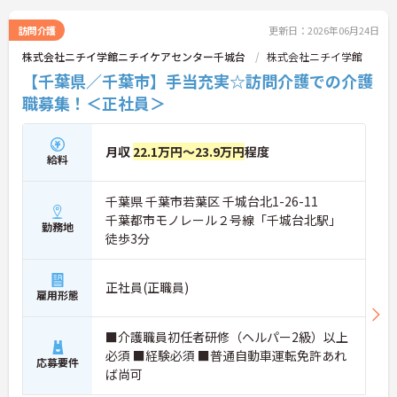
訪問介護
更新日：2026年06月24日
株式会社ニチイ学館ニチイケアセンター千城台
株式会社ニチイ学館
【千葉県／千葉市】手当充実☆訪問介護での介護
職募集！＜正社員＞
月収
22.1万円～23.9万円
程度
給料
千葉県 千葉市若葉区 千城台北1-26-11
千葉都市モノレール２号線「千城台北駅」
勤務地
徒歩3分
正社員(正職員)
雇用形態
■介護職員初任者研修（ヘルパー2級）以上
必須 ■経験必須 ■普通自動車運転免許あれ
応募要件
ば尚可