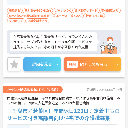
夜勤専従
駅から徒歩10分以内
ブランクOK
資格取得サポート
研修制度あり
産休･育休･介護休暇取得実績あり
ボーナス・賞与あり
社会保険完備
交通費支給
退職金制度あり
在宅系介護から居住系介護サービスまでたくさんの
ラインナップを取り揃え、トータル介護サービスを
提供する法人です。きめ細やかな研修や両立支援の
ための制度があり、介護のお仕事が未経験の方、ブ
ランクのある方、子育て中の方も安心して働ける環
境があります。ご興味ある方には、面接対策ポイン
詳細を見る
無料
紹介してもらう
トなど、さらに詳細をお話しいたしますのでお気軽
にご相談ください！
サービス付き高齢者向け住宅（サ高住）
更新日：2026年06月17日
医療法人社団創進会 みつわ台総合病院サービス付き高齢者向け住宅 み
っつの輪
医療法人社団創進会 みつわ台総合病院
【千葉市／若葉区】年間休日120日♪定着率も◎
サービス付き高齢者向け住宅での介護職募集