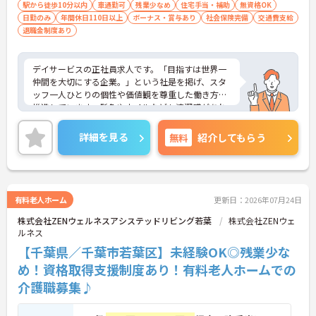
駅から徒歩10分以内
車通勤可
残業少なめ
住宅手当・補助
無資格OK
日勤のみ
年間休日110日以上
ボーナス・賞与あり
社会保険完備
交通費支給
退職金制度あり
デイサービスの正社員求人です。「目指すは世界一
仲間を大切にする企業。」という社是を掲げ、スタ
ッフ一人ひとりの個性や価値観を尊重した働き方を
推進しています。髪色やネイルなども清潔感があれ
ば原則自由となっており、自分らしいスタイルで無
理なく働くことが可能です。日々の頑張りやチーム
詳細を見る
無料
紹介してもらう
ワークは賞与とは別に支給される特別報酬としてし
っかり還元されるため、高いモチベーションを維持
しながら業務に取り組めます。残業は少なく、月9日
の公休に加えて年間17日のリフレッシュ休暇も用意
されており、プライベートの時間を大切にできる環
有料老人ホーム
更新日：2026年07月24日
境です。定年65歳以降も再雇用制度により70歳まで
株式会社ZENウェルネスアシステッドリビング若葉
株式会社ZENウェ
勤務可能であり、退職金制度も完備されているな
ルネス
ど、長期的に安定したキャリアを築いていける職場
です。入社後はOJTによる丁寧なフォロー体制があ
【千葉県／千葉市若葉区】未経験OK◎残業少な
り、資格取得支援制度も活用しながら更なるスキル
め！資格取得支援制度あり！有料老人ホームでの
アップを目指せます。
介護職募集♪
★おすすめPOINT★
【賞与とは別に特別報酬が支給され、収入アップが
期待できます】