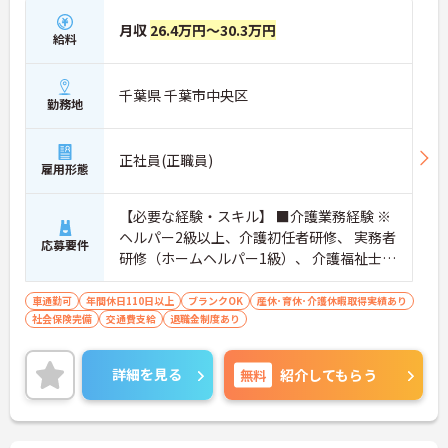
月収
26.4万円～30.3万円
給料
千葉県 千葉市中央区
勤務地
正社員(正職員)
雇用形態
【必要な経験・スキル】 ■介護業務経験 ※
ヘルパー2級以上、介護初任者研修、 実務者
応募要件
研修（ホームヘルパー1級）、 介護福祉士の
いずれかあれば尚可
車通勤可
年間休日110日以上
ブランクOK
産休･育休･介護休暇取得実績あり
社会保険完備
交通費支給
退職金制度あり
詳細を見る
無料
紹介してもらう