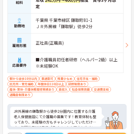
年収
241万円～400万円
程度 賞与3ヶ月想
給料
定
千葉県 千葉市緑区 鎌取町81-1
勤務地
ＪＲ外房線「鎌取駅」徒歩2分
正社員(正職員)
雇用形態
■介護職員初任者研修（ヘルパー2級）以上
応募要件
※未経験OK
駅から徒歩10分以内
車通勤可
残業少なめ
住宅手当・補助
託児所・育児補助
年間休日110日以上
研修制度あり
産休･育休･介護休暇取得実績あり
高収入
社会保険完備
交通費支給
退職金制度あり
JR外房線の鎌取駅から徒歩2分圏内に位置する介護
老人保健施設にて介護職の募集です！教育体制も整
っており、未経験の方もチャレンジしていただけま
す。年間休日110日でプライベートも両立しやすい
です。子育て理解のある職場なので、お互いでフォ