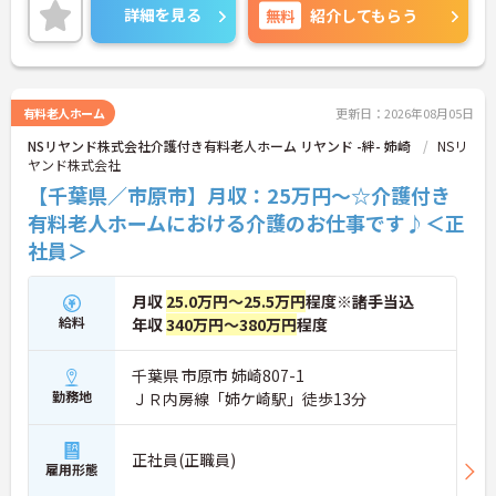
ご興味のある方には、面接対策ポイントなど、さら
詳細を見る
無料
紹介してもらう
に詳細をお話いたしますのでお気軽にご相談下さ
い。
有料老人ホーム
更新日：2026年08月05日
NSリヤンド株式会社介護付き有料老人ホーム リヤンド -絆- 姉崎
NSリ
ヤンド株式会社
【千葉県／市原市】月収：25万円～☆介護付き
有料老人ホームにおける介護のお仕事です♪＜正
社員＞
月収
25.0万円～25.5万円
程度※諸手当込
給料
年収
340万円～380万円
程度
千葉県 市原市 姉崎807-1
勤務地
ＪＲ内房線「姉ケ崎駅」徒歩13分
正社員(正職員)
雇用形態