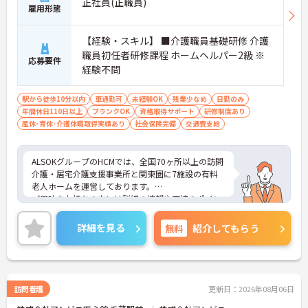
正社員(正職員)
雇用形態
【経験・スキル】 ■介護職員基礎研修 介護
職員初任者研修課程 ホームヘルパー2級 ※
応募要件
経験不問
駅から徒歩10分以内
車通勤可
未経験OK
残業少なめ
日勤のみ
年間休日110日以上
ブランクOK
資格取得サポート
研修制度あり
産休･育休･介護休暇取得実績あり
社会保険完備
交通費支給
ALSOKグループのHCMでは、全国70ヶ所以上の訪問
介護・居宅介護支援事業所と関東圏に7施設の有料
老人ホームを運営しております。
ご興味をお持ちの方には詳細の情報や面接のポイン
トをお伝えしますのでお気軽にお問い合わせくださ
いませ。
詳細を見る
無料
紹介してもらう
訪問看護
更新日：2026年08月06日