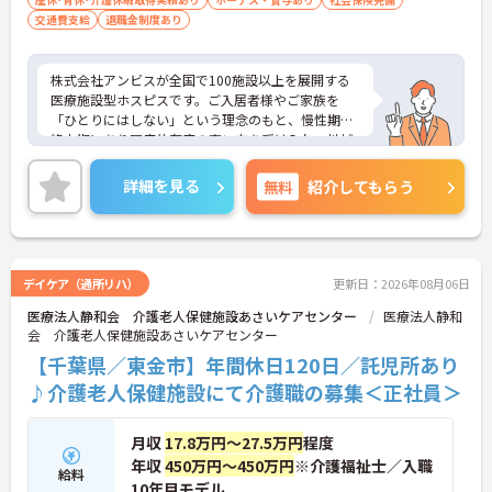
交通費支給
退職金制度あり
株式会社アンビスが全国で100施設以上を展開する
医療施設型ホスピスです。ご入居者様やご家族を
「ひとりにはしない」という理念のもと、慢性期や
終末期にあり医療依存度の高い方を受け入れ、地域
医療を支える社会的意義の高い事業を推進していま
す。現場には看護師が24時間常駐しています。急変
詳細を見る
無料
紹介してもらう
時の対応や医療行為は看護師が担当するため、初任
者研修や実務者研修の方も食事介助や入浴介助など
の生活を支えるケアに専念できる環境です。多職種
で情報を共有し、一人で判断を抱え込まないチーム
連携の体制がしっかりと整っています。働き方の面
デイケア（通所リハ）
更新日：2026年08月06日
では、夜勤明けの翌日が原則として公休となるほ
医療法人静和会 介護老人保健施設あさいケアセンター
医療法人静和
か、月平均の残業時間も5時間から7時間程度とかな
会 介護老人保健施設あさいケアセンター
り少なめです。常勤スタッフの比率が90パーセント
を超えているため急な勤務変更が発生しにくく、あ
【千葉県／東金市】年間休日120日／託児所あり
らかじめ決められた訪問予定表に沿って規則正しく
♪介護老人保健施設にて介護職の募集＜正社員＞
働けます。入職後は現場スタッフによるお一人おひ
とりに合わせた個別のOJT研修が実施されます。eラ
ーニングも導入されており、多職種と連携しながら
月収
17.8万円～27.5万円
程度
専門性を着実に深めていける環境が用意されていま
年収
450万円～450万円
※介護福祉士／入職
給料
す。
10年目モデル