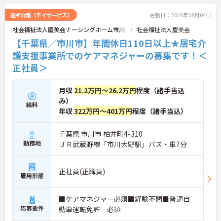
通所介護（デイサービス）
更新日：2026年08月04日
社会福祉法人慶美会ナーシングホーム市川
社会福祉法人慶美会
【千葉県／市川市】年間休日110日以上★居宅介
護支援事業所でのケアマネジャーの募集です！＜
正社員＞
月収
21.2万円～26.2万円
程度（諸手当込
み）
給料
年収
322万円～401万円
程度（諸手当込）
千葉県 市川市 柏井町4-310
勤務地
ＪＲ武蔵野線「市川大野駅」バス・車7分
正社員(正職員)
雇用形態
■ケアマネジャー必須■経験不問■普通自
応募要件
動車運転免許 必須