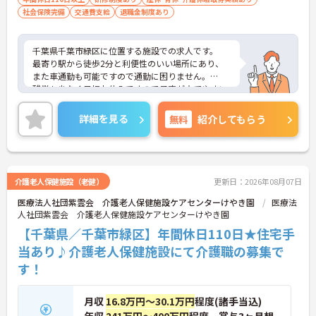
社会保険完備
交通費支給
退職金制度あり
千葉県千葉市緑区に位置する施設での求人です。
最寄り駅から徒歩2分と利便性のいい場所にあり、
また車通勤も可能ですので通勤に困りません。
残業も少なく日祝お休みですので予定が立てやすい
です。
ご興味のある方はお気軽にお問い合わせ下さい！
詳細を見る
無料
紹介してもらう
介護老人保健施設（老健）
更新日：2026年08月07日
医療法人社団紫雲会 介護老人保健施設ケアセンターけやき園
医療法
人社団紫雲会 介護老人保健施設ケアセンターけやき園
【千葉県／千葉市緑区】年間休日110日★住宅手
当あり♪介護老人保健施設にて介護職の募集で
す！
月収
16.8万円～30.1万円
程度(諸手当込)