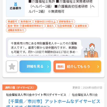
■介護福祉士免許 ■介護福祉士実務者研修
（ヘルパー1級） ■介護職員初任者研修（ヘ
応募要件
ルパー2級） ※無資格可
車通勤可
無資格OK
年間休日110日以上
研修制度あり
産休･育休･介護休暇取得実績あり
高収入
社会保険完備
交通費支給
退職金制度あり
千葉県市川市にある特別養護老人ホームでの介護職
求人です！。最寄り駅から徒歩圏内ですが、車通勤
も可能です。月9～10日で年間休日は117日と多めで
す。手当てや食事補助もあり福利厚生が充実してい
ます。ご興味のある方はお気軽にお問合せ下さい。
詳細を見る
無料
紹介してもらう
通所介護（デイサービス）
更新日：2026年08月07日
社会福祉法人市川会ホワイト市川デイサービス
社会福祉法人市川会
【千葉県／市川市】アットホームなデイサービス