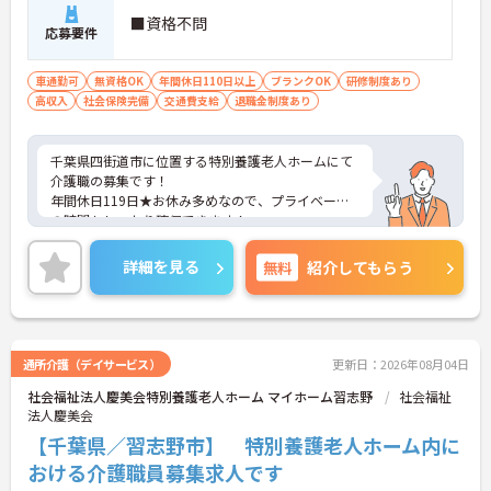
■資格不問
応募要件
車通勤可
無資格OK
年間休日110日以上
ブランクOK
研修制度あり
高収入
社会保険完備
交通費支給
退職金制度あり
千葉県四街道市に位置する特別養護老人ホームにて
介護職の募集です！
年間休日119日★お休み多めなので、プライベート
の時間もしっかり確保できます！
マイカー通勤OKなので、通勤も楽々です♪
ご興味のある方はお気軽にお問い合わせ下さい。
詳細を見る
無料
紹介してもらう
通所介護（デイサービス）
更新日：2026年08月04日
社会福祉法人慶美会特別養護老人ホーム マイホーム習志野
社会福祉
法人慶美会
【千葉県／習志野市】 特別養護老人ホーム内に
おける介護職員募集求人です