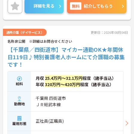
ご興味ある方には、面接対策ポイントなど、さらに
詳細を見る
無料
紹介してもらう
詳細をお話いたしますのでお気軽にご相談下さい。
通所介護（デイサービス）
更新日：2026年08月04日
名称非公開 ※詳細はお問合せください
【千葉県／四街道市】マイカー通勤OK★年間休
日119日♪特別養護老人ホームにて介護職の募集
です！
月収
25.4万円～32.1万円
程度（諸手当込）
給料
年収
320万円～420万円
程度（諸手当込）
千葉県 四街道市
勤務地
ＪＲ総武本線
正社員(正職員)
雇用形態