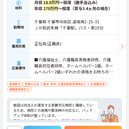
月収
18.0万円
～程度（諸手当込み）
給料
年収
270万円
～程度（賞与3.4ヵ月の場合）
千葉県 千葉市中央区 道場南1-15-31
勤務地
ＪＲ総武本線「千葉駅」バス・車10分
正社員(正職員)
雇用形態
■介護福祉士、介護職員実務者研修、介護
職員初任者研修、ホームヘルパー1級、ホー
応募要件
ムヘルパー2級いずれかの資格をお持ちの方
※介護施設等での経験があれば尚可
車通勤可
残業少なめ
産休･育休･介護休暇取得実績あり
交通費支給
退職金制度あり
施設は同法人が運営する斎藤労災病院と隣接してい
るため、病院との連携や緊急時の対応など、バック
アップ体制が整っています。
残業も少なく、年間休日の他に連続休暇や誕生日休
暇があるためプライベートも大切にできます。