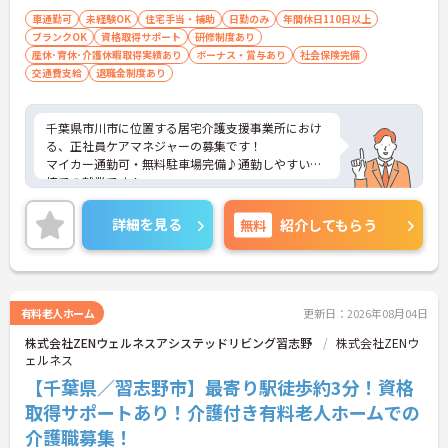
車通勤可
未経験OK
住宅手当・補助
日勤のみ
年間休日110日以上
ブランクOK
資格取得サポート
研修制度あり
産休･育休･介護休暇取得実績あり
ボーナス・賞与あり
社会保険完備
交通費支給
退職金制度あり
千葉県市川市に位置する居宅介護支援事業所におけ
る、正社員ケアマネジャーの募集です！
マイカー通勤可・無料駐車場完備♪通勤しやすい環
境での就業です！
ご興味ある方には、面接対策ポイントなど、さらに
詳細をお話しいたしますのでお気軽にご相談くださ
詳細を見る
無料
紹介してもらう
い！
有料老人ホーム
更新日：2026年08月04日
株式会社ZENウェルネスアシステッドリビング習志野
株式会社ZENウ
ェルネス
【千葉県／習志野市】最寄り駅徒歩約3分！資格
取得サポートあり！介護付き有料老人ホームでの
介護職募集！