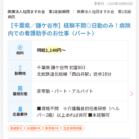
更新日：2026年08月05日
医療法人社団ますお会 第2北総病院
医療法人社団ますお会 第2北総
病院
【千葉県／鎌ケ谷市】経験不問◎日勤のみ！病院
内での看護助手のお仕事〈パート〉
時給
1,140円
～
給料
千葉県 鎌ケ谷市 初富803
勤務地
北総鉄道北総線「西白井駅」徒歩18分
非常勤・パート・アルバイト
雇用形態
■資格不問 ※介護職員初任者研修（ヘル
応募要件
パー2級）以上あれば尚可 ■未経験可
車通勤可
未経験OK
無資格OK
社会保険完備