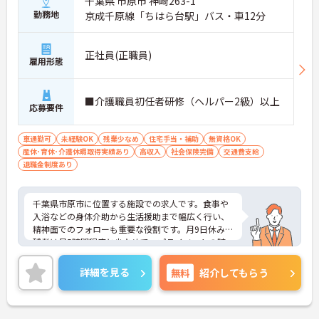
千葉県 市原市 神崎263-1
勤務地
京成千原線「ちはら台駅」バス・車12分
正社員(正職員)
雇用形態
■介護職員初任者研修（ヘルパー2級）以上
応募要件
車通勤可
未経験OK
残業少なめ
住宅手当・補助
無資格OK
産休･育休･介護休暇取得実績あり
高収入
社会保険完備
交通費支給
退職金制度あり
千葉県市原市に位置する施設での求人です。食事や
入浴などの身体介助から生活援助まで幅広く行い、
精神面でのフォローも重要な役割です。月9日休み、
残業は月5時間程度と少なめで、プライベートの時
間も確保しやすいです。マイカー通勤も可能で、福
利厚生も整っていますので、安心して働ける職場で
詳細を見る
無料
紹介してもらう
す。興味のある方は詳細等をお伝えしますので、お
気軽にお問い合わせください。