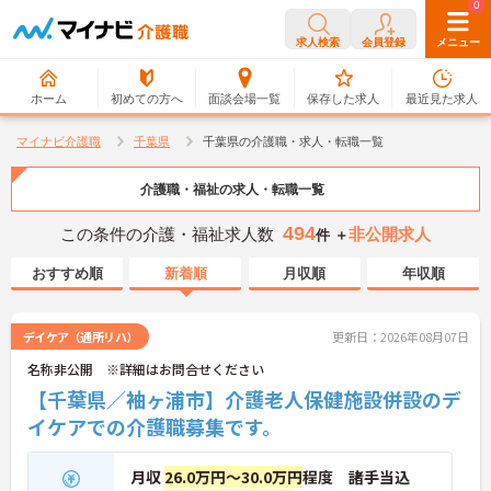
0
0
求人検索
会員登録
メニュー
ホーム
初めての方へ
面談会場一覧
保存した求人
最近見た求人
マイナビ介護職
千葉県
千葉県の介護職・求人・転職一覧
介護職・福祉の求人・転職一覧
494
この条件の介護・福祉求人数
非公開求人
件 ＋
おすすめ順
新着順
月収順
年収順
デイケア（通所リハ）
更新日：2026年08月07日
名称非公開 ※詳細はお問合せください
【千葉県／袖ヶ浦市】介護老人保健施設併設のデ
イケアでの介護職募集です。
月収
26.0万円～30.0万円
程度 諸手当込