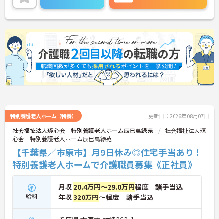
合わせ下さい。
特別養護老人ホーム（特養）
更新日：2026年08月07日
社会福祉法人琢心会 特別養護老人ホーム辰巳萬緑苑
社会福祉法人琢
心会 特別養護老人ホーム辰巳萬緑苑
【千葉県／市原市】月9日休み◎住宅手当あり！
特別養護老人ホームで介護職員募集《正社員》
月収
20.4万円～29.0万円
程度 諸手当込
給料
年収
320万円
～程度 諸手当込