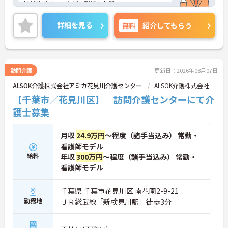
接対策ポイントなど、詳細をお話しいたしますので
お気軽にご相談ください。
詳細を見る
無料
紹介してもらう
訪問介護
更新日：2026年08月07日
ALSOK介護株式会社アミカ花見川介護センター
ALSOK介護株式会社
【千葉市／花見川区】 訪問介護センターにて介
護士募集
月収
24.9万円
～程度（諸手当込み） 常勤・
看護師モデル
給料
年収
300万円
～程度（諸手当込み） 常勤・
看護師モデル
千葉県 千葉市花見川区 南花園2-9-21
勤務地
ＪＲ総武線「新検見川駅」徒歩3分