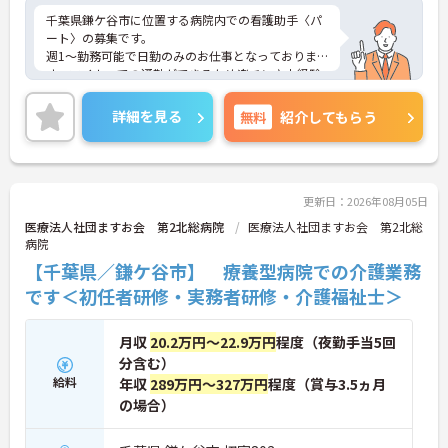
千葉県鎌ケ谷市に位置する病院内での看護助手〈パ
ート〉の募集です。
週1～勤務可能で日勤のみのお仕事となっておりま
す。マイカーでの通勤ができるため楽チン♪未経験
の方でもチャレンジできる職場ですので一緒に働い
てみませんか？こちらの求人にご興味がございまし
詳細を見る
無料
紹介してもらう
たら面接のポイントもお伝えしますので是非ご応募
お待ちしております。
更新日：2026年08月05日
医療法人社団ますお会 第2北総病院
医療法人社団ますお会 第2北総
病院
【千葉県／鎌ケ谷市】 療養型病院での介護業務
です＜初任者研修・実務者研修・介護福祉士＞
月収
20.2万円～22.9万円
程度（夜勤手当5回
分含む）
給料
年収
289万円～327万円
程度（賞与3.5ヵ月
の場合）