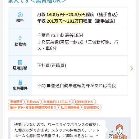
求人です＜無資格OK＞
月収
16.8万円～23.5万円
程度（諸手当込）
給料
年収
201万円～282万円
程度（諸手当込）
千葉県 市川市 高谷1854
ＪＲ京葉線(東京－蘇我)「二俣新町駅」バ
勤務地
ス・車6分
正社員(正職員)
雇用形態
不問 ■普通自動車運転免許があれば尚良
応募要件
車通勤可
日勤のみ
年間休日110日以上
研修制度あり
産休･育休･介護休暇取得実績あり
社会保険完備
交通費支給
残業も少ないので、ワークライフバランスの重視し
た働き方ができます。スタッフの仲も良く、アット
ホームな雰囲気が自慢です。ご興味ある方には、面