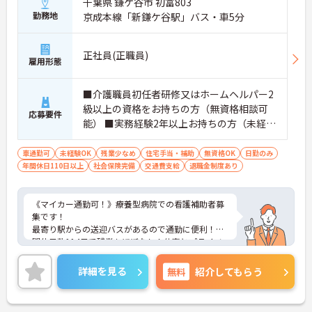
千葉県 鎌ケ谷市 初富803
勤務地
京成本線「新鎌ケ谷駅」バス・車5分
正社員(正職員)
雇用形態
■介護職員初任者研修又はホームヘルパー2
級以上の資格をお持ちの方（無資格相談可
応募要件
能） ■実務経験2年以上お持ちの方（未経験
応相談）
車通勤可
未経験OK
残業少なめ
住宅手当・補助
無資格OK
日勤のみ
年間休日110日以上
社会保険完備
交通費支給
退職金制度あり
《マイカー通勤可！》療養型病院での看護補助者募
集です！
最寄り駅からの送迎バスがあるので通勤に便利！年
間休日数114日で残業もほぼなし！仕事とプライベ
ートの両立ができる職場です！
ご興味ある方には、面接対策ポイントなど、さらに
詳細を見る
無料
紹介してもらう
詳細をお話しいたしますのでお気軽にご相談くださ
い。