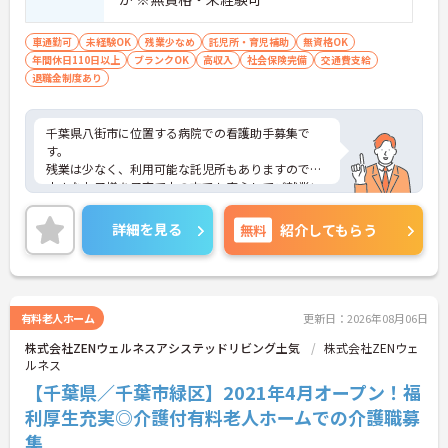
車通勤可
未経験OK
残業少なめ
託児所・育児補助
無資格OK
年間休日110日以上
ブランクOK
高収入
社会保険完備
交通費支給
退職金制度あり
千葉県八街市に位置する病院での看護助手募集で
す。
残業は少なく、利用可能な託児所もありますので、
小さなお子様を子育て中の方でも安心してご就業い
ただけます！
ご興味ある方には、面接対策ポイントなど、さらに
詳細を見る
無料
紹介してもらう
詳細をお話しいたしますのでお気軽にご相談くださ
い！
有料老人ホーム
更新日：2026年08月06日
株式会社ZENウェルネスアシステッドリビング土気
株式会社ZENウェ
ルネス
【千葉県／千葉市緑区】2021年4月オープン！福
利厚生充実◎介護付有料老人ホームでの介護職募
集