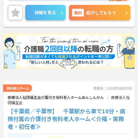
ご興味ある方には、面接のポイントなど、さらに詳
細をお話致しますのでお気軽にご相談ください。
詳細を見る
無料
紹介してもらう
有料老人ホーム
更新日：2026年08月05日
医療法人社団福生会介護付き有料老人ホームあんしんかん
医療法人社
団福生会
【千葉県／千葉市】 千葉駅から車で10分・病
院付属の介護付き有料老人ホーム＜介福・実務
者・初任者＞