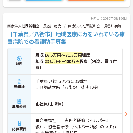
ーションを維持できます
・年次を問わずリーダーや主任などのマネジメント
職へ昇格する事例も多数あり、腰を据えて長期的な
キャリア形成が可能です
更新日：2026年08月06日
医療法人社団誠和会 長谷川病院
医療法人社団誠和会 長谷川病院
【千葉県／八街市】地域医療に力をいれている療
養病院での看護助手募集
月収
16.5万円～31.5万円
程度
年収
292万円～400万円
程度（別途、賞与付
給料
与）
千葉県 八街市 八街に85番地
勤務地
ＪＲ総武本線「八街駅」徒歩12分
正社員(正職員)
雇用形態
■介護福祉士、実務者研修（ヘルパー1
級）、初任者研修（ヘルパー2級）のいずれ
応募要件
か ※無資格・未経験可