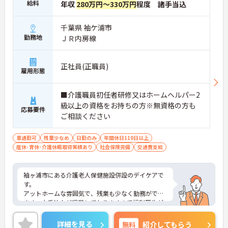
給料
年収
280万円～330万円
程度 諸手当込
千葉県 袖ケ浦市
勤務地
ＪＲ内房線
正社員(正職員)
雇用形態
■介護職員初任者研修又はホームヘルパー2
級以上の資格をお持ちの方※無資格の方も
応募要件
ご相談ください
車通勤可
残業少なめ
日勤のみ
年間休日110日以上
産休･育休･介護休暇取得実績あり
社会保険完備
交通費支給
袖ヶ浦市にある介護老人保健施設併設のデイケアで
す。
アットホームな雰囲気で、残業も少なく勤務ができ
ます。大手法人が運営しておりますので福利厚生が
充実しております。
ご興味をお持ちの方は担当アドバイザーまでお問い
詳細を見る
無料
紹介してもらう