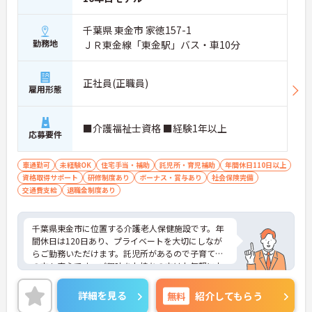
★おすすめPOINT★
＜個別ＯＪＴとチーム連携で着実に成長！＞
千葉県 東金市 家徳157-1
・入職後はお一人おひとりの習熟度に合わせた個別
勤務地
ＪＲ東金線「東金駅」バス・車10分
のＯＪＴ研修を実施し、ｅラーニングを用いた学習
の機会も提供されます
・施設内には看護師が24時間常駐しており、急変時
正社員(正職員)
雇用形態
の対応や専門的な医療処置は看護師が担当するため
負担が減ります
・介護スタッフと看護スタッフの比率が1対1で相談
しやすく、初任者研修や実務者研修からでも着実に
■介護福祉士資格 ■経験1年以上
応募要件
専門性を高められます
＜残業月7時間以下で身体の負担を軽減！＞
・常勤で働くスタッフの比率が90パーセント以上と
車通勤可
未経験OK
住宅手当・補助
託児所・育児補助
年間休日110日以上
高く、急なシフト変更や無理な長時間勤務が発生し
資格取得サポート
研修制度あり
ボーナス・賞与あり
社会保険完備
にくい人員体制です
交通費支給
退職金制度あり
・訪問スケジュールに沿って施設内でのケアを行う
ため、月平均の残業時間は5時間から7時間程度とか
なり少なめに抑えられます
千葉県東金市に位置する介護老人保健施設です。年
・夜勤明けの翌日は原則としてお休みとなるシフト
間休日は120日あり、プライベートを大切にしなが
編成が組まれており、しっかりと休息を取りながら
らご勤務いただけます。託児所があるので子育て中
長期的な就業が可能です
の方も安心です。ご興味をお持ちの方はお気軽にお
＜評価制度でキャリアアップ＞
問い合わせください。
・介護福祉士や初任者研修などの資格や実務経験、
詳細を見る
無料
紹介してもらう
夜勤回数がしっかりと給与に反映されるためモチベ