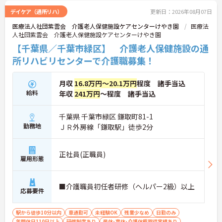
デイケア（通所リハ）
更新日：2026年08月07日
医療法人社団紫雲会 介護老人保健施設ケアセンターけやき園
医療法
人社団紫雲会 介護老人保健施設ケアセンターけやき園
【千葉県／千葉市緑区】 介護老人保健施設の通
所リハビリセンターで介護職募集！
月収
16.8万円～20.1万円
程度 諸手当込
給料
年収
241万円
～程度 諸手当込
千葉県 千葉市緑区 鎌取町81-1
勤務地
ＪＲ外房線「鎌取駅」徒歩2分
正社員(正職員)
雇用形態
■介護職員初任者研修（ヘルパー2級）以上
応募要件
駅から徒歩10分以内
車通勤可
未経験OK
残業少なめ
日勤のみ
年間休日110日以上
研修制度あり
産休･育休･介護休暇取得実績あり