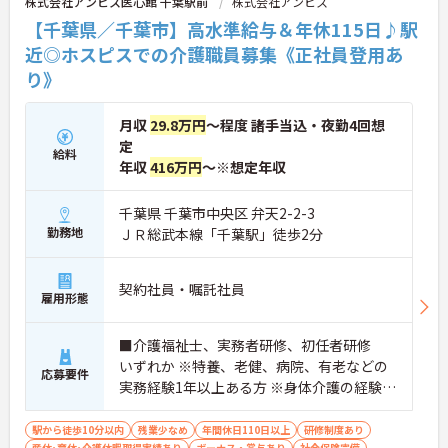
株式会社アンビス医心館 千葉駅前
株式会社アンビス
【千葉県／千葉市】高水準給与＆年休115日♪駅
近◎ホスピスでの介護職員募集《正社員登用あ
り》
月収
29.8万円
～程度 諸手当込・夜勤4回想
定
給料
年収
416万円
～※想定年収
千葉県 千葉市中央区 弁天2-2-3
勤務地
ＪＲ総武本線「千葉駅」徒歩2分
契約社員・嘱託社員
雇用形態
■介護福祉士、実務者研修、初任者研修
いずれか ※特養、老健、病院、有老などの
応募要件
実務経験1年以上ある方 ※身体介護の経験年
以上ある方、機械浴の使用の経験のある方
歓迎
駅から徒歩10分以内
残業少なめ
年間休日110日以上
研修制度あり
産休･育休･介護休暇取得実績あり
ボーナス・賞与あり
社会保険完備