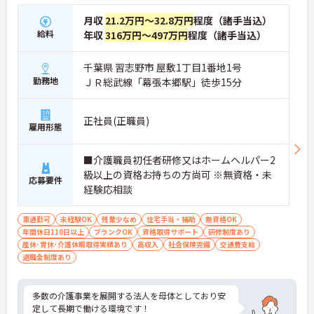
月収
21.2万円～32.8万円
程度（諸手当込）
給料
年収
316万円～497万円
程度（諸手当込）
千葉県 習志野市 屋敷1丁目1番地1号
勤務地
ＪＲ総武線「幕張本郷駅」徒歩15分
正社員(正職員)
雇用形態
■介護職員初任者研修又はホームヘルパー2
級以上の資格お持ちの方尚可 ※無資格・未
応募要件
経験応相談
車通勤可
未経験OK
残業少なめ
住宅手当・補助
無資格OK
年間休日110日以上
ブランクOK
資格取得サポート
研修制度あり
産休･育休･介護休暇取得実績あり
高収入
社会保険完備
交通費支給
退職金制度あり
多数の介護事業を展開する法人を母体としており安
定して長期で働ける環境です！