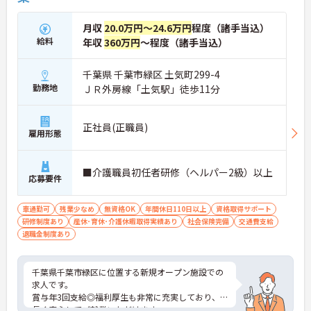
月収
20.0万円～24.6万円
程度（諸手当込）
給料
年収
360万円
～程度（諸手当込）
千葉県 千葉市緑区 土気町299-4
勤務地
ＪＲ外房線「土気駅」徒歩11分
正社員(正職員)
雇用形態
■介護職員初任者研修（ヘルパー2級）以上
応募要件
車通勤可
残業少なめ
無資格OK
年間休日110日以上
資格取得サポート
研修制度あり
産休･育休･介護休暇取得実績あり
社会保険完備
交通費支給
退職金制度あり
千葉県千葉市緑区に位置する新規オープン施設での
求人です。
賞与年3回支給◎福利厚生も非常に充実しており、
長く安心してご就業いただけます。