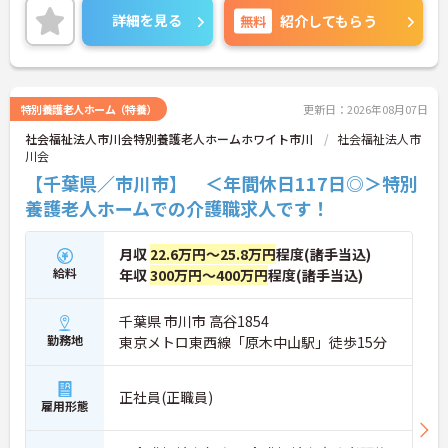
ローしていくことができる職場です。また、駅チカ
詳細を見る
無料
紹介してもらう
で、コンビニや商業施設もございますので、お仕事
終わりに買い物にも行けます★
ご興味のある方はお気軽にお問い合わせください。
特別養護老人ホーム（特養）
更新日：2026年08月07日
社会福祉法人市川会特別養護老人ホームホワイト市川
社会福祉法人市
川会
【千葉県／市川市】 ＜年間休日117日◎＞特別
養護老人ホームでの介護職求人です！
月収
22.6万円～25.8万円
程度(諸手当込)
給料
年収
300万円～400万円
程度(諸手当込)
千葉県 市川市 高谷1854
勤務地
東京メトロ東西線「原木中山駅」徒歩15分
正社員(正職員)
雇用形態