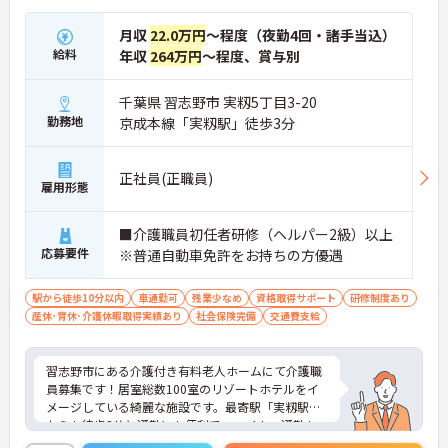
月収
22.0万円
～程度（夜勤4回・諸手当込）
給料
年収
264万円
～程度、賞与別
千葉県 習志野市 実籾5丁目3-20
勤務地
京成本線「実籾駅」徒歩3分
正社員(正職員)
雇用形態
■介護職員初任者研修（ヘルパー2級）以上
応募要件
※普通自動車免許をお持ちの方優遇
駅から徒歩10分以内
車通勤可
残業少なめ
資格取得サポート
研修制度あり
産休･育休･介護休暇取得実績あり
社会保険完備
交通費支給
習志野市にある介護付き有料老人ホームにて介護職
員募集です！居室総数100室のリゾートホテルをイ
メージしている綺麗な施設です。最寄駅「実籾駅」
からも徒歩3分と通勤にも便利で、マイカー通勤も
可能です。その他福利厚生等も充実しております。