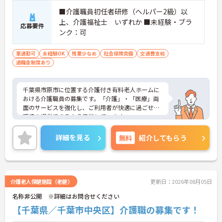
■介護職員初任者研修（ヘルパー2級）以
上、介護福祉士 いずれか ■未経験・ブラ
応募要件
ンク：可
車通勤可
未経験OK
残業少なめ
社会保険完備
交通費支給
退職金制度あり
千葉県市原市に位置する介護付き有料老人ホームに
おける介護職員の募集です。「介護」・「医療」両
面のサービスを強化し、ご利用者が快適に過ごせる
環境を提供できるよう目指しています。
給与は月収25万円～と高水準です。研修制度がある
詳細を見る
無料
紹介してもらう
ので、業務に不安がある方でも安心してご勤務いた
だけます。
ご興味のある方には、面接対策ポイントなど、さら
に詳細をお話しいたしますのでお気軽にご相談くだ
介護老人保健施設（老健）
更新日：2026年08月05日
さい！
名称非公開 ※詳細はお問合せください
【千葉県／千葉市中央区】介護職の募集です！