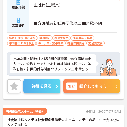
正社員(正職員)
雇用形態
■介護職員初任者研修以上 ■経験不問
応募要件
駅から徒歩10分以内
車通勤可
残業少なめ
住宅手当・補助
年間休日110日以上
ボーナス・賞与あり
社会保険完備
交通費支給
定期巡回・随時対応型訪問介護看護での介護職員求
人です。資格をお持ちであれば経験は不問です。年
次有給の計画的付与制度やリフレッシュ休暇もある
ので、しっかりとお休みを取りながら働くことがで
きます。ご興味のある方には、面接対策ポイント
等、さらに詳細をお話ししますのでお気軽にご相談
詳細を見る
無料
紹介してもらう
ください！
特別養護老人ホーム（特養）
更新日：2026年07月17日
社会福祉法人ノテ福祉会特別養護老人ホーム ノテ中の島
社会福祉法
人ノテ福祉会