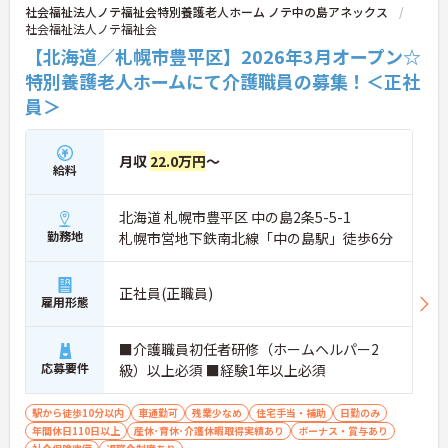
社会福祉法人ノテ福祉会特別養護老人ホーム ノテ中の島アネックス
社会福祉法人ノテ福祉会
【北海道／札幌市豊平区】2026年3月オープン☆
特別養護老人ホームにて介護職員の募集！＜正社
員＞
月収
22.0万円
～
給料
北海道 札幌市豊平区 中の島2条5-5-1
勤務地
札幌市営地下鉄南北線「中の島駅」徒歩6分
正社員(正職員)
雇用形態
■介護職員初任者研修（ホームヘルパー2
応募要件
級）以上必須 ■経験1年以上必須
駅から徒歩10分以内
車通勤可
残業少なめ
住宅手当・補助
日勤のみ
年間休日110日以上
産休･育休･介護休暇取得実績あり
ボーナス・賞与あり