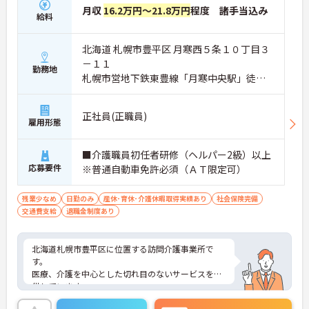
月収
16.2万円～21.8万円
程度 諸手当込み
給料
北海道 札幌市豊平区 月寒西５条１０丁目３
－１１
勤務地
札幌市営地下鉄東豊線「月寒中央駅」徒歩1
5分
正社員(正職員)
雇用形態
■介護職員初任者研修（ヘルパー2級）以上
応募要件
※普通自動車免許必須（ＡＴ限定可）
残業少なめ
日勤のみ
産休･育休･介護休暇取得実績あり
社会保険完備
交通費支給
退職金制度あり
北海道札幌市豊平区に位置する訪問介護事業所で
す。
医療、介護を中心とした切れ目のないサービスを提
供しています。
賞与5ヶ月実績もあり、頑張りがしっかりと反映さ