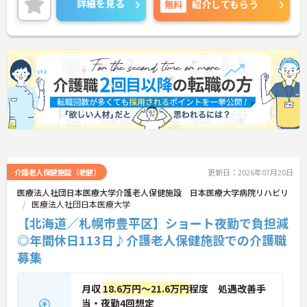
詳細を見る
無料
紹介してもらう
ご興味ある方には、面接のポイントなど、さらに詳
細をお話致しますのでお気軽にご相談ください。
介護老人保健施設（老健）
更新日：2026年07月20日
医療法人社団日本医療大学介護老人保健施設 日本医療大学病院リハビリ
医療法人社団日本医療大学
【北海道／札幌市豊平区】ショート夜勤で負担減
◎年間休日113日♪介護老人保健施設での介護職
募集
月収
18.6万円～21.6万円
程度 処遇改善手
当・夜勤4回想定