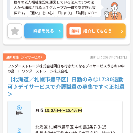
数々の老人福祉施設を運営している法人で9つの法
人から構成される大手グループの一員で安定感も抜
群です。「通い」を中心に「泊まり」「訪問」の3つ
のサービスを柔軟に組み合わせたサービスを展開す
る小規模多機能型居宅介護でのケアマネジャー業務
をお任せいたします。年間休日113日、残業も少な
詳細を見る
無料
紹介してもらう
く、メリハリつけて働ける環境です。大手法人なら
ではの充実した福利厚生も魅力のひとつです。ご興
味のある方には、面接対策ポイントなど、さらに詳
細をお話しいたしますのでお気軽にご相談くださ
い！
通所介護（デイサービス）
更新日：2026年07月27日
ワンダーストレージ株式会社明日も行きたくなるデイサービスうるおい中
の島
ワンダーストレージ株式会社
【北海道／札幌市豊平区】日勤のみ◎17:30退勤
可♪デイサービスで介護職員の募集です＜正社員
＞
月収
19.0万円～25.4万円
給料
北海道 札幌市豊平区 中の島2条7-3-15