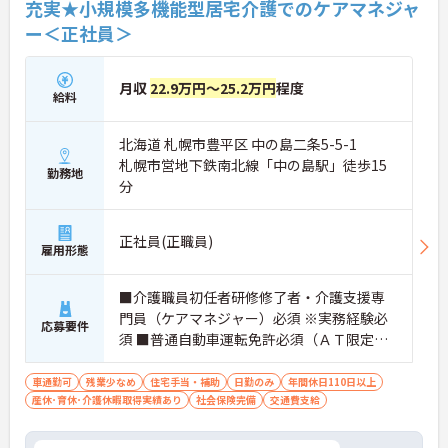
充実★小規模多機能型居宅介護でのケアマネジャ
ー＜正社員＞
月収
22.9万円～25.2万円
程度
給料
北海道 札幌市豊平区 中の島二条5-5-1
札幌市営地下鉄南北線「中の島駅」徒歩15
勤務地
分
正社員(正職員)
雇用形態
■介護職員初任者研修修了者・介護支援専
門員（ケアマネジャー）必須 ※実務経験必
応募要件
須 ■普通自動車運転免許必須（ＡＴ限定
可）必須 実務者研修（ホームヘルパー1級）
・介護福祉士あれば尚可
車通勤可
残業少なめ
住宅手当・補助
日勤のみ
年間休日110日以上
産休･育休･介護休暇取得実績あり
社会保険完備
交通費支給