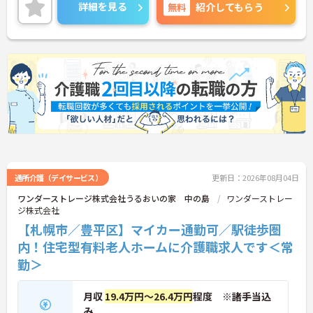
れます。
詳細を見る
無料
紹介してもらう
ご興味ある方には、面接対策ポイントなど、さらに
詳細をお話しいたしますのでお気軽にご相談くださ
い！
通所介護（デイサービス）
更新日：2026年08月04日
ワンダーストレージ株式会社うるおいの家 中の島
ワンダーストレー
ジ株式会社
【札幌市／豊平区】マイカー通勤可／駅徒歩圏
内！住宅型有料老人ホームに介護職求人です＜常
勤＞
月収
19.4万円～26.4万円
程度 ※諸手当込
み