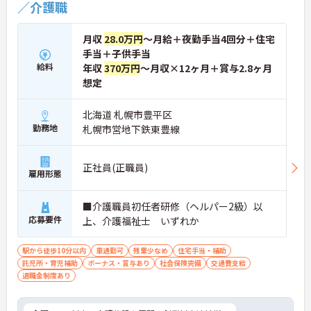
／介護職
定法人が運営しています
・資格取得支援や職種別研修制度があり有資格者の
スキルアップを応援しています
月収
28.0万円
～月給＋夜勤手当4回分＋住宅
・昇格実績もあり頑張りがしっかり評価される風通
手当＋子供手当
しの良い環境です
給料
年収
370万円
～月収×12ヶ月＋賞与2.8ヶ月
想定
【最新設備による負担軽減と働きやすさ】
・最新の見守りシステム導入により夜勤時の巡視の
手間を大きく軽減しています
北海道 札幌市豊平区
・機器の導入にあたっては誰でも使いこなせるよう
勤務地
札幌市営地下鉄東豊線
丁寧な指導を実施しています
【生活を支える充実の福利厚生】
・住宅手当や子供手当などご家族の生活もサポート
正社員(正職員)
する手当を完備しています
雇用形態
・1食300円で施設と同じ食事が食べられる食事補助
制度を利用できます ・徒歩や自転車の通勤手当も用
■介護職員初任者研修（ヘルパー2級）以
意しています
応募要件
上、介護福祉士 いずれか
駅から徒歩10分以内
車通勤可
残業少なめ
住宅手当・補助
託児所・育児補助
ボーナス・賞与あり
社会保険完備
交通費支給
退職金制度あり