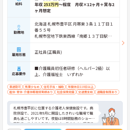
給料
年収
253万円
～程度 月収×12ヶ月＋賞与2
ヶ月想定
北海道 札幌市豊平区 月寒東３条１１丁目１
番５５号
勤務地
札幌市営地下鉄東西線「南郷１３丁目駅」
徒歩20分
正社員(正職員)
雇用形態
■介護職員初任者研修（ヘルパー2級）以
応募要件
上、介護福祉士 いずれか
車通勤可
残業少なめ
住宅手当・補助
年間休日110日以上
産休･育休･介護休暇取得実績あり
社会保険完備
交通費支給
退職金制度あり
札幌市豊平区に位置する介護老人保健施設です。病
院併設で、2021年9月に開設したきれいな職場で職
員も過ごしやすいです。夜勤は8時間勤務のショート
夜勤で、体力的な負担も少なく、働きやすい環境で
す。年間休日は113日、残業も少なめで、プライベ