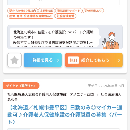
駅から徒歩10分以内
未経験OK
資格取得サポート
研修制度あり
産休･育休･介護休暇取得実績あり
社会保険完備
北海道札幌市に位置する介護施設でのパート介護職
の募集です！
経験不問☆研修制度や資格取得支援制度が充実して
いるので、未経験の方でも安心して働いていただけ
ます♪
ご興味のある方には、詳しく面接ポイント等お伝え
詳細を見る
無料
紹介してもらう
いたしますので、お気軽にご相談ください！
デイケア（通所リハ）
更新日：2026年07月09日
社会医療法人恵和会介護老人保健施設 アメニティ西岡
社会医療法人
恵和会
【北海道／札幌市豊平区】日勤のみ◎マイカー通
勤可♪介護老人保健施設の介護職員の募集〈パー
ト〉