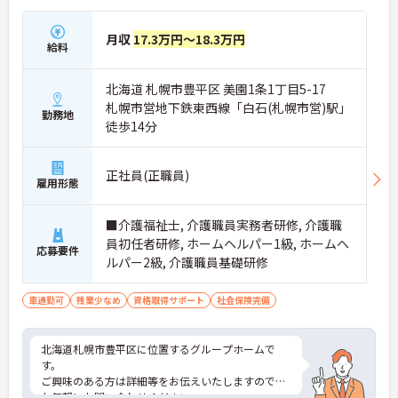
月収
17.3万円～18.3万円
給料
北海道 札幌市豊平区 美園1条1丁目5-17
札幌市営地下鉄東西線「白石(札幌市営)駅」
勤務地
徒歩14分
正社員(正職員)
雇用形態
■介護福祉士, 介護職員実務者研修, 介護職
員初任者研修, ホームヘルパー1級, ホームヘ
応募要件
ルパー2級, 介護職員基礎研修
車通勤可
残業少なめ
資格取得サポート
社会保険完備
北海道札幌市豊平区に位置するグループホームで
す。
ご興味のある方は詳細等をお伝えいたしますので、
お気軽にお問い合わせください。