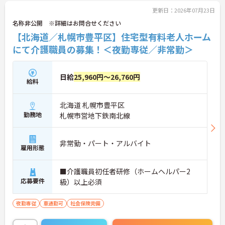
こちらの求人にご興味がございましたら面接のポイ
ントもお伝えしますので是非ご応募お待ちしており
更新日：2026年07月23日
ます。
名称非公開 ※詳細はお問合せください
【北海道／札幌市豊平区】住宅型有料老人ホーム
にて介護職員の募集！＜夜勤専従／非常勤＞
日給
25,960円～26,760円
給料
北海道 札幌市豊平区
勤務地
札幌市営地下鉄南北線
非常勤・パート・アルバイト
雇用形態
■介護職員初任者研修（ホームヘルパー2
応募要件
級）以上必須
夜勤専従
車通勤可
社会保険完備