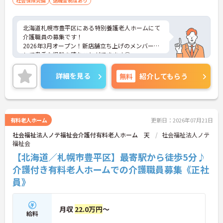
社会保険完備
退職金制度あり
北海道札幌市豊平区にある特別養護老人ホームにて
介護職員の募集です！
2026年3月オープン！新店舗立ち上げのメンバーと
して貴重な経験を積むことができます◎
今まで培ってこられた知識や経験を新天地で惜しみ
なく発揮して頂ける機会です♪
詳細を見る
無料
紹介してもらう
ご興味のある方には、面接対策ポイントなど、さら
に詳細をお話しいたしますのでお気軽にご相談くだ
さい！
有料老人ホーム
更新日：2026年07月21日
社会福祉法人ノテ福祉会介護付有料老人ホーム 天
社会福祉法人ノテ
福祉会
【北海道／札幌市豊平区】最寄駅から徒歩5分♪
介護付き有料老人ホームでの介護職員募集《正社
員》
月収
22.0万円
～
給料