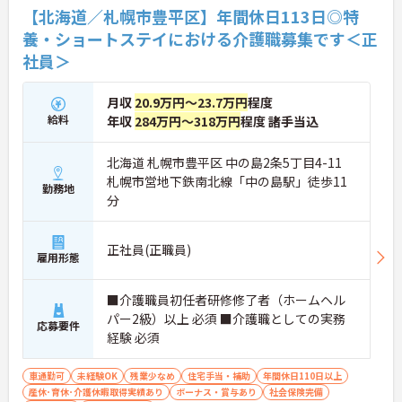
【北海道／札幌市豊平区】年間休日113日◎特
養・ショートステイにおける介護職募集です＜正
社員＞
月収
20.9万円～23.7万円
程度
給料
年収
284万円～318万円
程度 諸手当込
北海道 札幌市豊平区 中の島2条5丁目4-11
札幌市営地下鉄南北線「中の島駅」徒歩11
勤務地
分
正社員(正職員)
雇用形態
■介護職員初任者研修修了者（ホームヘル
パー2級）以上 必須 ■介護職としての実務
応募要件
経験 必須
車通勤可
未経験OK
残業少なめ
住宅手当・補助
年間休日110日以上
産休･育休･介護休暇取得実績あり
ボーナス・賞与あり
社会保険完備