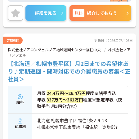
詳細を見る
無料
紹介してもらう
定期巡回
更新日：2026年07月06日
株式会社ノアコンツェルノア地域巡回センター福住中央
株式会社ノア
コンツェル
【北海道／札幌市豊平区】月2日までの希望休あ
り♪定期巡回・随時対応での介護職員の募集＜正
社員＞
月収
24.4万円～26.4万円
程度※諸手当込
年収
337万円～361万円
程度※想定年収（夜
給料
勤手当 月5回分含む）
北海道 札幌市豊平区 福住1条2-9-23
勤務地
札幌市営地下鉄東豊線「福住駅」徒歩6分