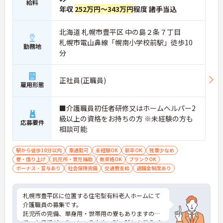
給料
年収
252万円～343万円
程度 諸手当込
北海道 札幌市豊平区 中の島２条７丁目
札幌市電山鼻線「幌南小学校前駅」徒歩10
勤務地
分
正社員(正職員)
雇用形態
■介護職員初任者研修又はホームヘルパー2
級以上の資格をお持ちの方 ※未経験の方も
応募要件
相談可能
駅から徒歩10分以内
車通勤可
未経験OK
新卒OK
残業少なめ
寮・借り上げ
託児所・育児補助
無資格OK
ブランクOK
ボーナス・賞与あり
社会保険完備
交通費支給
退職金制度あり
札幌市豊平区に位置する住宅型有料老人ホームにて
介護職員の募集です。
託児所の完備、単身用・世帯用の寮もありますの
で、お子様がいらっしゃる方や、引っ越しを伴うご