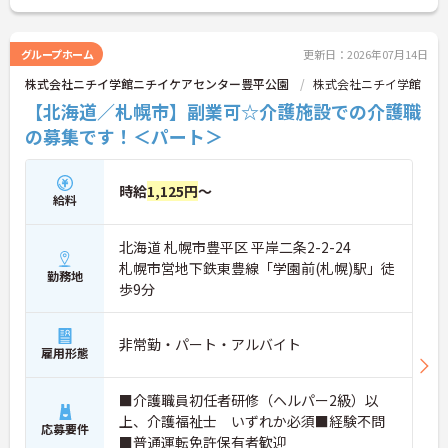
詳細をお話しいたしますのでお気軽にご相談くださ
い！
グループホーム
更新日：2026年07月14日
株式会社ニチイ学館ニチイケアセンター豊平公園
株式会社ニチイ学館
【北海道／札幌市】副業可☆介護施設での介護職
の募集です！＜パート＞
時給
1,125円
～
給料
北海道 札幌市豊平区 平岸二条2-2-24
札幌市営地下鉄東豊線「学園前(札幌)駅」徒
勤務地
歩9分
非常勤・パート・アルバイト
雇用形態
■介護職員初任者研修（ヘルパー2級）以
上、介護福祉士 いずれか必須■経験不問
応募要件
■普通運転免許保有者歓迎