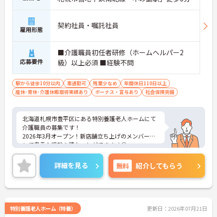
・機器の導入にあたっては誰でも使いこなせるよう
丁寧な指導を実施しています
【生活を支える充実の福利厚生】
契約社員・嘱託社員
・住宅手当や子供手当などご家族の生活もサポート
雇用形態
する手当を完備しています
・1食300円で施設と同じ食事が食べられる食事補助
■介護職員初任者研修（ホームヘルパー2
制度を利用できます ・徒歩や自転車の通勤手当も用
応募要件
級）以上必須 ■経験不問
意しています
駅から徒歩10分以内
車通勤可
残業少なめ
年間休日110日以上
産休･育休･介護休暇取得実績あり
ボーナス・賞与あり
社会保険完備
北海道札幌市豊平区にある特別養護老人ホームにて
介護職員の募集です！
2026年3月オープン！新店舗立ち上げのメンバーと
して貴重な経験を積むことができます◎
育児休業・介護休業の取得実績もあり、ライフステ
ージが変化しても安心してお勤めいただける環境で
詳細を見る
無料
紹介してもらう
す☆
ご興味のある方には、面接対策ポイントなど、さら
に詳細をお話しいたしますのでお気軽にご相談くだ
さい！
特別養護老人ホーム（特養）
更新日：2026年07月21日