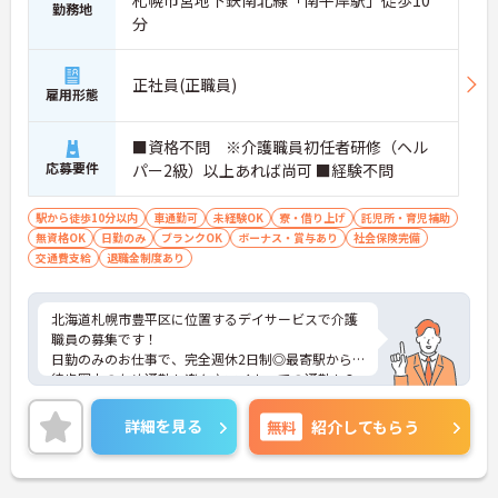
札幌市営地下鉄南北線「南平岸駅」徒歩10
勤務地
分
正社員(正職員)
雇用形態
■資格不問 ※介護職員初任者研修（ヘル
応募要件
パー2級）以上あれば尚可 ■経験不問
駅から徒歩10分以内
車通勤可
未経験OK
寮・借り上げ
託児所・育児補助
無資格OK
日勤のみ
ブランクOK
ボーナス・賞与あり
社会保険完備
交通費支給
退職金制度あり
北海道札幌市豊平区に位置するデイサービスで介護
職員の募集です！
日勤のみのお仕事で、完全週休2日制◎最寄駅から
徒歩圏内のため通勤も楽々♪マイカーでの通勤もO
K！昇給や賞与制度があり、頑張りが評価されてし
っかりと還元されます。さらに福利厚生も充実して
詳細を見る
無料
紹介してもらう
いるのは嬉しいポイントです◎利用可能な託児施設
もあり、小さなお子さんがいる方でも安心して働く
ことができる環境です！