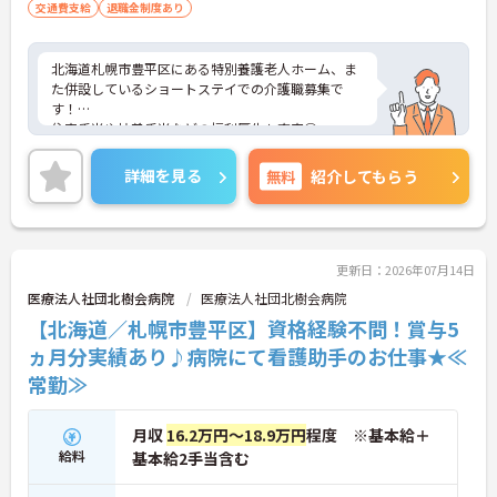
交通費支給
退職金制度あり
北海道札幌市豊平区にある特別養護老人ホーム、ま
た併設しているショートステイでの介護職募集で
す！
住宅手当や扶養手当などの福利厚生も充実◎
介護サービスをご利用になる方が、自分らしく安心
して暮らせるよう一緒に支えていきませんか。
詳細を見る
無料
紹介してもらう
ご興味ある方には、面接対策ポイントなど、詳細を
お話しいたしますのでお気軽にご相談ください。
更新日：2026年07月14日
医療法人社団北樹会病院
医療法人社団北樹会病院
【北海道／札幌市豊平区】資格経験不問！賞与5
ヵ月分実績あり♪病院にて看護助手のお仕事★≪
常勤≫
月収
16.2万円～18.9万円
程度 ※基本給＋
給料
基本給2手当含む