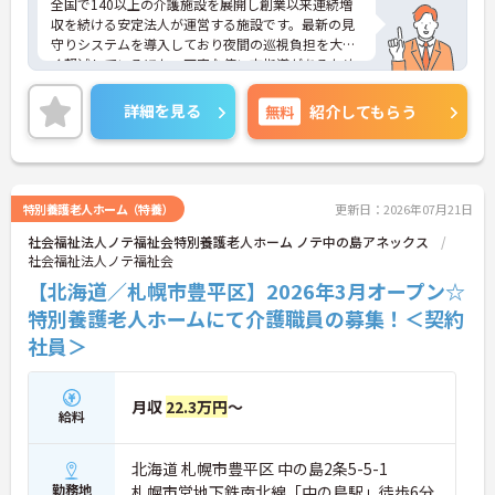
全国で140以上の介護施設を展開し創業以来連続増
収を続ける安定法人が運営する施設です。最新の見
守りシステムを導入しており夜間の巡視負担を大き
く軽減しているほか、丁寧な使い方指導があるため
安心して業務を始められます。月平均残業10時間程
度、住宅手当や子供手当、1食300円の食事補助など
詳細を見る
無料
紹介してもらう
生活を支える福利厚生が大変充実しています。『ハ
タラクエール2023』の認証も取得しており、資格取
得支援や職種別研修制度を通じて着実なキャリアア
ップを目指せます。有資格者の方がそのスキルを存
分に活かし、ご自身の生活も大切にしながら長期的
特別養護老人ホーム（特養）
更新日：2026年07月21日
に活躍できるおすすめの環境です。
社会福祉法人ノテ福祉会特別養護老人ホーム ノテ中の島アネックス
社会福祉法人ノテ福祉会
★おすすめPOINT★
【安定した経営基盤とキャリア支援】
【北海道／札幌市豊平区】2026年3月オープン☆
・全国140以上の施設を展開し連続増収を続ける安
特別養護老人ホームにて介護職員の募集！＜契約
定法人が運営しています
社員＞
・資格取得支援や職種別研修制度があり有資格者の
スキルアップを応援しています
・昇格実績もあり頑張りがしっかり評価される風通
しの良い環境です
月収
22.3万円
～
給料
【最新設備による負担軽減と働きやすさ】
・最新の見守りシステム導入により夜勤時の巡視の
北海道 札幌市豊平区 中の島2条5-5-1
手間を大きく軽減しています
勤務地
札幌市営地下鉄南北線「中の島駅」徒歩6分