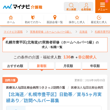
0
0
求人検索
会員登録
メニュー
ホーム
初めての方へ
面談会場一覧
保存した求人
最近見た求人
マイナビ介護職
実務者研修（ホームヘルパー1級）
北海道
札幌市豊平
札幌市豊平区(北海道)の実務者研修（ホームヘルパー1級）
の
求人・転職一覧
136
この条件の介護・福祉求人数
非公開求人
件 ＋
おすすめ順
新着順
月収順
年収順
訪問介護
更新日：2026年08月05日
医療法人社団北樹会病院つきさっぷ訪問介護
医療法人社団北樹会病院
【北海道／札幌市豊平区】日勤帯／賞与5ヶ月実
績あり／訪問ヘルパー募集