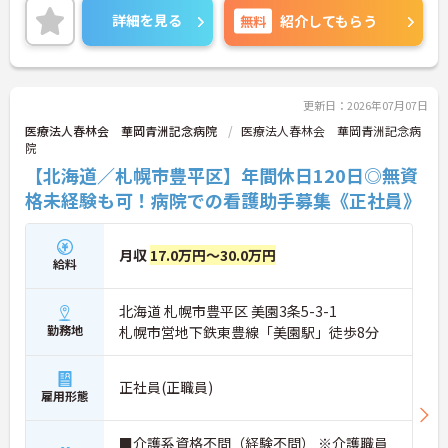
ん！マイカーでの通勤もOK！現場経験のない方でも
詳細を見る
無料
紹介してもらう
チャレンジできる職場でフォロー体制もあり、経験
に関わらず安心してスタートできます。
こちらの求人にご興味がございましたら面接のポイ
ントもお伝えしますので是非ご応募お待ちしており
ます。
更新日：2026年07月07日
医療法人春林会 華岡青洲記念病院
医療法人春林会 華岡青洲記念病
院
【北海道／札幌市豊平区】年間休日120日◎無資
格未経験も可！病院での看護助手募集《正社員》
月収
17.0万円～30.0万円
給料
北海道 札幌市豊平区 美園3条5-3-1
勤務地
札幌市営地下鉄東豊線「美園駅」徒歩8分
正社員(正職員)
雇用形態
■介護系資格不問（経験不問） ※介護職員