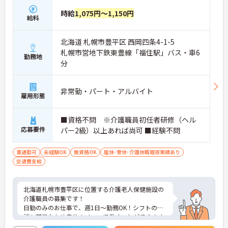
時給
1,075円～1,150円
給料
北海道 札幌市豊平区 西岡四条4-1-5
札幌市営地下鉄東豊線「福住駅」バス・車6
勤務地
分
非常勤・パート・アルバイト
雇用形態
■資格不問 ※介護職員初任者研修（ヘル
応募要件
パー2級）以上あれば尚可 ■経験不問
車通勤可
未経験OK
無資格OK
産休･育休･介護休暇取得実績あり
交通費支給
北海道札幌市豊平区に位置する介護老人保健施設の
介護職員の募集です！
日勤のみのお仕事で、週1日～勤務OK！シフトの相
談も可能なため自分のペースで働くことができます
◎交通費支給ありなので交通費代の心配ありませ