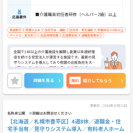
■介護職員初任者研修（ヘルパー2級）以上
応募要件
車通勤可
残業少なめ
住宅手当・補助
託児所・育児補助
年間休日110日以上
ボーナス・賞与あり
社会保険完備
交通費支給
退職金制度あり
全国で140以上の介護施設を展開し創業以来連続増
収を続ける安定法人が運営する施設です。最新の見
守りシステムを導入しており夜間の巡視負担を大き
く軽減しているほか、丁寧な使い方指導があるため
安心して業務を始められます。月平均残業10時間程
度、住宅手当や子供手当、1食300円の食事補助など
詳細を見る
無料
紹介してもらう
生活を支える福利厚生が大変充実しています。『ハ
タラクエール2023』の認証も取得しており、資格取
得支援や職種別研修制度を通じて着実なキャリアア
ップを目指せます。有資格者の方がそのスキルを存
分に活かし、ご自身の生活も大切にしながら長期的
更新日：2026年07月21日
に活躍できるおすすめの環境です。
名称非公開 ※詳細はお問合せください
【北海道／札幌市豊平区】4週8休／退職金・住
★おすすめPOINT★
【安定した経営基盤とキャリア支援】
宅手当有／見守りシステム導入／有料老人ホーム
・全国140以上の施設を展開し連続増収を続ける安