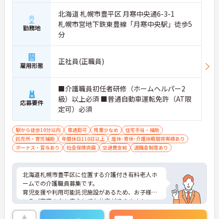
北海道 札幌市豊平区 月寒中央通6-3-1
札幌市営地下鉄東豊線「月寒中央駅」徒歩5
勤務地
分
正社員(正職員)
雇用形態
■介護職員初任者研修（ホームヘルパー2
級）以上必須 ■普通自動車運転免許（AT限
応募要件
定可）必須
駅から徒歩10分以内
車通勤可
残業少なめ
住宅手当・補助
託児所・育児補助
年間休日110日以上
産休･育休･介護休暇取得実績あり
ボーナス・賞与あり
社会保険完備
交通費支給
退職金制度あり
北海道札幌市豊平区に位置する介護付き有料老人ホ
ームでの介護職員募集です。
育児支援や利用可能託児施設があるため、お子様の
いるご家庭の方も安心してお仕事ができます！
月9～10日休みのため、プライベートの予定も立て
やすいです！