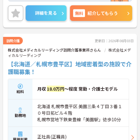
入職の方にもおすすめです！
ご興味のある方には、面接対策ポイントなど、さら
詳細を見る
無料
紹介してもらう
に詳細をお話しいたしますので、お気軽にご相談く
ださい。
訪問介護
更新日：2026年08月03日
株式会社メディカルリーディング訪問介護事業所さらん
株式会社メデ
ィカルリーディング
【北海道／札幌市豊平区】地域密着型の施設で介
護職募集！
月収
18.0万円
～程度 常勤・介護士モデル
給料
北海道 札幌市豊平区 美園三条４丁目３番１
０号日拓ビル４階
勤務地
札幌市営地下鉄東豊線「美園駅」徒歩10分
正社員(正職員)
雇用形態