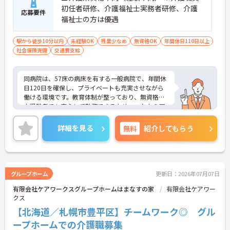
初任者研修、介護福祉士実務者研修、介護
応募要件
福祉士の方は優遇
駅から徒歩10分以内
未経験OK
残業少なめ
無資格OK
年間休日110日以上
社会保険完備
交通費支給
同病院は、57床の病床を有する一般病院で、年間休
日120日を確保し、プライベートも充実させながら
働ける環境です。教育体制が整っており、無資格・
未経験者でも安心して勤務できるため、これから医
療業界でのキャリアを築きたい方に最適です。人間
関係が良好で、働きやすい職場環境が魅力です。介
詳細を見る
無料
紹介してもらう
護資格をお持ちの方には優遇があり、キャリアアッ
プを目指す方にもおすすめです。あなたの手で患者
様を支える大切な役割を担い、やりがいを感じなが
ら働きませんか？ご興味のある方には、面接対策ポ
イントなど、さらに詳細をお話ししますのでお気軽
グループホーム
更新日：2026年07月07日
にご相談ください！
有限会社ケアワークスグループホームはまなすの家
有限会社ケアワー
クス
【北海道／札幌市豊平区】チームワーク◎ グル
ープホームでの介護職募集