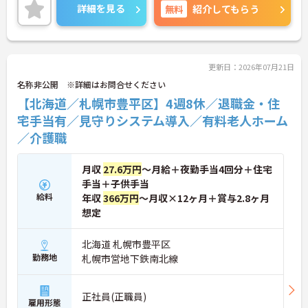
詳細を見る
無料
紹介してもらう
更新日：2026年07月21日
名称非公開 ※詳細はお問合せください
【北海道／札幌市豊平区】4週8休／退職金・住
宅手当有／見守りシステム導入／有料老人ホーム
／介護職
月収
27.6万円
～月給＋夜勤手当4回分＋住宅
手当＋子供手当
給料
年収
366万円
～月収×12ヶ月＋賞与2.8ヶ月
想定
北海道 札幌市豊平区
勤務地
札幌市営地下鉄南北線
正社員(正職員)
雇用形態