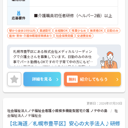
■介護職員初任者研修（ヘルパー2級）以上
応募要件
駅から徒歩10分以内
車通勤可
未経験OK
残業少なめ
無資格OK
日勤のみ
産休･育休･介護休暇取得実績あり
社会保険完備
交通費支給
札幌市豊平区にある株式会社メディカルリーディン
グで介護士さんを募集しています。日勤のみのお仕
事でパート勤務もOKですので子育て中の方にもピッ
タリの職場です。ご興味のある方は是非お気軽にお
問い合わせください。
詳細を見る
無料
紹介してもらう
更新日：2026年07月30日
社会福祉法人ノテ福祉会看護小規模多機能型居宅介護 ノテ中の島
社
会福祉法人ノテ福祉会
【北海道／札幌市豊平区】安心の大手法人♪研修