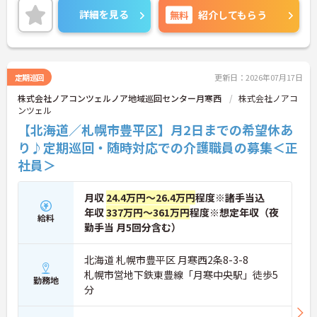
ートとの両立もしやすいです。ご興味のある方に
詳細を見る
無料
紹介してもらう
は、面接対策ポイントなど、さらに詳細をお話しい
たしますのでお気軽にご相談ください！
定期巡回
更新日：2026年07月17日
株式会社ノアコンツェルノア地域巡回センター月寒西
株式会社ノアコ
ンツェル
【北海道／札幌市豊平区】月2日までの希望休あ
り♪定期巡回・随時対応での介護職員の募集＜正
社員＞
月収
24.4万円～26.4万円
程度※諸手当込
年収
337万円～361万円
程度※想定年収（夜
給料
勤手当 月5回分含む）
北海道 札幌市豊平区 月寒西2条8-3-8
札幌市営地下鉄東豊線「月寒中央駅」徒歩5
勤務地
分