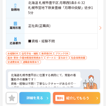
北海道 札幌市豊平区 月寒西5条8-4-32
札幌市営地下鉄東豊線「月寒中央駅」徒歩1
勤務地
5分
正社員(正職員)
雇用形態
■資格・経験不問
応募要件
未経験OK
住宅手当・補助
無資格OK
ブランクOK
産休･育休･介護休暇取得実績あり
ボーナス・賞与あり
社会保険完備
交通費支給
退職金制度あり
北海道札幌市豊平区に位置する病院にて、常勤の看
護助手の募集です！
資格・経験は不問！丁寧なレクチャーがあるので、
未経験の方・ブランクがある方も安心してご入職い
ただけます。
賞与が5ヵ月分の支給実績がございますので、高い
詳細を見る
無料
紹介してもらう
モチベーションを保ってご就業頂けます♪
ご興味ある方には、面接対策ポイントなど、さらに