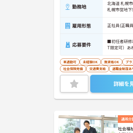
北海道 札幌市南
勤務地
札幌市営地下
雇用形態
正社員(正職員
■初任者研修
応募要件
T限定可）あ
車通勤可
未経験OK
無資格OK
ブラ
社会保険完備
交通費支給
退職金制度あ
詳細を
通所介
社会福