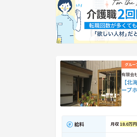
グルー
有限会
【北
ープ
給料
月収
18.0万