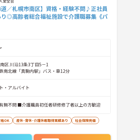
人愛全会
海道／札幌市南区】資格・経験不問♪正社員
あり◎高齢者総合福祉施設で介護職募集《パ
》
～
南区 川沿13条3丁目5－1
鉄南北線「真駒内駅」バス・車12分
ト・アルバイト
有無不問 ■介護職員初任者研修修了者以上の方歓迎
格OK
産休･育休･介護休暇取得実績あり
社会保険完備