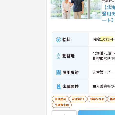
会福祉法
【北
登用
ート
給料
時給
1,075円
北海道 札幌市
勤務地
札幌市営地下
雇用形態
非常勤・パー
応募要件
■介護資格の
車通勤可
未経験OK
残業少なめ
無資
交通費支給