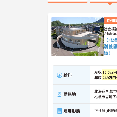
特別養
社会福
会福祉法
【北
別養護
績〉
月収
15.5万
給料
年収
249万円
北海道 札幌市
勤務地
札幌市営地下
雇用形態
正社員(正職員