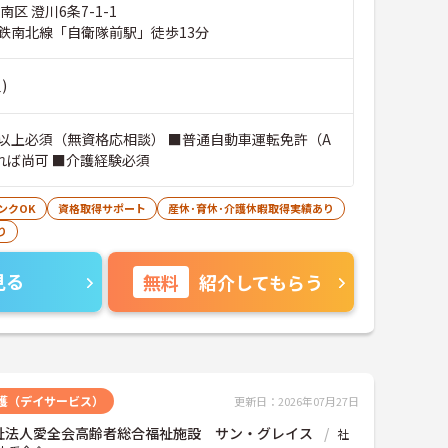
区 澄川6条7-1-1
鉄南北線「自衛隊前駅」徒歩13分
)
以上必須（無資格応相談） ■普通自動車運転免許（A
れば尚可 ■介護経験必須
ンクOK
資格取得サポート
産休･育休･介護休暇取得実績あり
り
見る
無料
紹介してもらう
護（デイサービス）
更新日：2026年07月27日
祉法人愛全会高齢者総合福祉施設 サン・グレイス
社