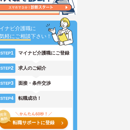
イナビ介護職に
気軽にご相談
下さい！
1
マイナビ介護職にご登録
STEP
2
求人のご紹介
STEP
3
面接・条件交渉
STEP
4
転職成功！
STEP
転職サポートに登録