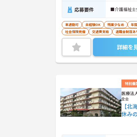
応募要件
■介護福祉士
車通勤可
未経験OK
残業少なめ
年間
社会保険完備
交通費支給
退職金制度あ
詳細を
特別養
医療法
全会
【北海
休み