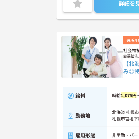
詳細を
通所介
社会福
会福祉法
【北
み◎
給料
時給
1,075円
北海道 札幌市
勤務地
札幌市営地下
雇用形態
非常勤・パー