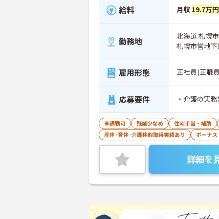
給料
月収
19.7万
北海道 札幌市
勤務地
札幌市営地下
雇用形態
正社員(正職員
応募要件
・介護の実務
車通勤可
残業少なめ
住宅手当・補助
産休･育休･介護休暇取得実績あり
ボーナス
詳細を