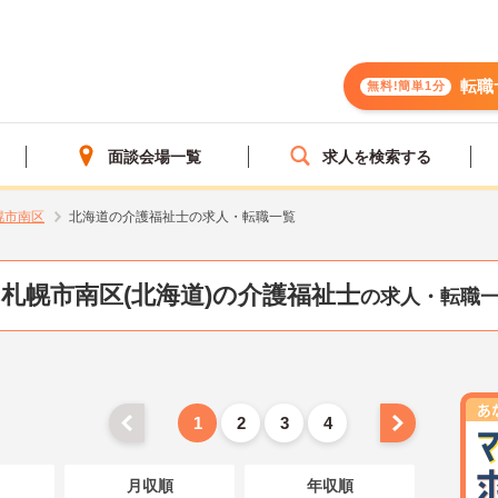
転職
無料!簡単1分
面談会場一覧
求人を検索する
幌市南区
北海道の介護福祉士の求人・転職一覧
札幌市南区(北海道)の介護福祉士
の求人・転職
1
2
3
4
月収順
年収順