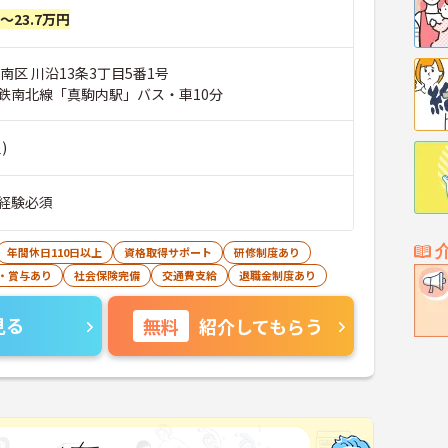
円～23.7万円
南区 川沿13条3丁目5番1号
鉄南北線「真駒内駅」バス・車10分
)
経験必須
年間休日110日以上
資格取得サポート
研修制度あり
・賞与あり
社会保険完備
交通費支給
退職金制度あり
見る
無料
紹介してもらう