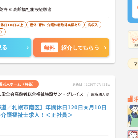
免許 ※高齢福祉施設経験者
休日110日以上
産休･育休･介護休暇取得実績あり
高収入
り
見る
無料
紹介してもらう
護老人ホーム（特養）
更新日：2026年07月31日
人愛全会高齢者総合福祉施設サン・グレイス
医療法人愛
道／札幌市南区】年間休日120日★月10日
の介護福祉士求人！＜正社員＞