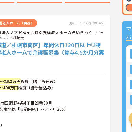
護老人ホーム（特養）
更新日：2026年08月05日
マ
祉法人ノマド福祉会特別養護老人ホームらいらっく
社
お
人ノマド福祉会
海道／札幌市南区】年間休日120日以上◎特
老人ホームで介護職募集〈賞与4.5か月分実
円～25.3万円
程度（諸手当込み）
～408万円
程度（諸手当込み）
南区 藤野4条4丁目20番30号
鉄南北線「真駒内駅」バス・車20分
)