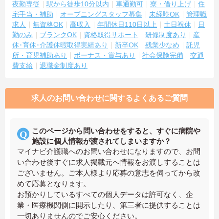
夜勤専従
駅から徒歩10分以内
車通勤可
寮・借り上げ
住
宅手当・補助
オープニングスタッフ募集
未経験OK
管理職
求人
無資格OK
高収入
年間休日110日以上
土日祝休
日
勤のみ
ブランクOK
資格取得サポート
研修制度あり
産
休･育休･介護休暇取得実績あり
新卒OK
残業少なめ
託児
所・育児補助あり
ボーナス・賞与あり
社会保険完備
交通
費支給
退職金制度あり
求人のお問い合わせに関するよくあるご質問
このページから問い合わせをすると、すぐに病院や
施設に個人情報が渡されてしまいますか？
マイナビ介護職へのお問い合わせになりますので、お問
い合わせ後すぐに求人掲載元へ情報をお渡しすることは
ございません。ご本人様より応募の意志を伺ってから改
めて応募となります。
お預かりしているすべての個人データは許可なく、企
業・医療機関側に開示したり、第三者に提供することは
一切ありませんのでご安心ください。