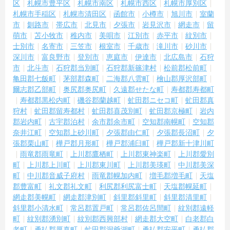
区
札幌市豊平区
札幌市南区
札幌市西区
札幌市厚別区
札幌市手稲区
札幌市清田区
函館市
小樽市
旭川市
室蘭
市
釧路市
帯広市
北見市
夕張市
岩見沢市
網走市
留
萌市
苫小牧市
稚内市
美唄市
江別市
赤平市
紋別市
士別市
名寄市
三笠市
根室市
千歳市
滝川市
砂川市
深川市
富良野市
登別市
恵庭市
伊達市
北広島市
石狩
市
北斗市
石狩郡当別町
石狩郡新篠津村
松前郡松前町
亀田郡七飯町
茅部郡森町
二海郡八雲町
檜山郡厚沢部町
爾志郡乙部町
奥尻郡奥尻町
久遠郡せたな町
寿都郡寿都町
寿都郡黒松内町
磯谷郡蘭越町
虻田郡ニセコ町
虻田郡真
狩村
虻田郡留寿都村
虻田郡喜茂別町
虻田郡京極町
岩内
郡岩内町
古宇郡泊村
余市郡余市町
空知郡南幌町
空知郡
奈井江町
空知郡上砂川町
夕張郡由仁町
夕張郡長沼町
夕
張郡栗山町
樺戸郡月形町
樺戸郡浦臼町
樺戸郡新十津川町
雨竜郡雨竜町
上川郡鷹栖町
上川郡東神楽町
上川郡愛別
町
上川郡上川町
上川郡東川町
上川郡美瑛町
中川郡美深
町
中川郡音威子府村
雨竜郡幌加内町
増毛郡増毛町
天塩
郡豊富町
礼文郡礼文町
利尻郡利尻富士町
天塩郡幌延町
網走郡美幌町
網走郡津別町
斜里郡斜里町
斜里郡清里町
斜里郡小清水町
常呂郡置戸町
常呂郡佐呂間町
紋別郡遠軽
町
紋別郡湧別町
紋別郡西興部村
網走郡大空町
白老郡白
老町
勇払郡厚真町
虻田郡洞爺湖町
勇払郡安平町
勇払郡