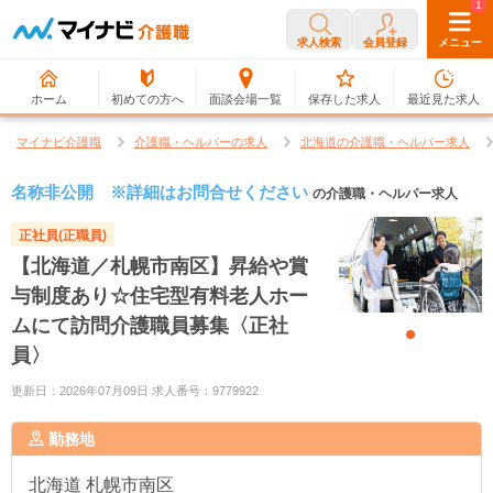
0
1
求人検索
会員登録
メニュー
ホーム
初めての方へ
面談会場一覧
保存した求人
最近見た求人
マイナビ介護職
介護職・ヘルパーの求人
北海道の介護職・ヘルパー求人
名称非公開 ※詳細はお問合せください
の介護職・ヘルパー求人
正社員(正職員)
【北海道／札幌市南区】昇給や賞
与制度あり☆住宅型有料老人ホー
ムにて訪問介護職員募集〈正社
員〉
更新日：2026年07月09日 求人番号：9779922
勤務地
北海道
札幌市南区