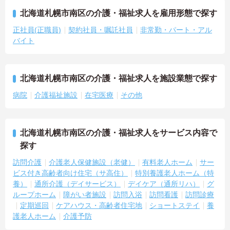
北海道札幌市南区の介護・福祉求人を雇用形態で探す
正社員(正職員)
契約社員・嘱託社員
非常勤・パート・アル
バイト
北海道札幌市南区の介護・福祉求人を施設業態で探す
病院
介護福祉施設
在宅医療
その他
北海道札幌市南区の介護・福祉求人をサービス内容で
探す
訪問介護
介護老人保健施設（老健）
有料老人ホーム
サー
ビス付き高齢者向け住宅（サ高住）
特別養護老人ホーム（特
養）
通所介護（デイサービス）
デイケア（通所リハ）
グ
ループホーム
障がい者施設
訪問入浴
訪問看護
訪問診療
定期巡回
ケアハウス・高齢者住宅地
ショートステイ
養
護老人ホーム
介護予防