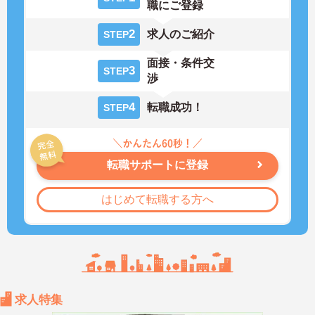
職にご登録
2
求人のご紹介
STEP
面接・条件交
3
STEP
渉
4
転職成功！
STEP
転職サポートに登録
はじめて転職する方へ
求人特集