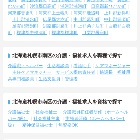
むかわ町
沙流郡日高町
浦河郡浦河町
日高郡新ひだか町
河東郡音更町
河東郡上士幌町
河東郡鹿追町
上川郡新得町
上川郡清水町
広尾郡大樹町
中川郡幕別町
中川郡豊頃町
足寄郡陸別町
釧路郡釧路町
川上郡弟子屈町
白糠郡白糠
町
標津郡中標津町
標津郡標津町
目梨郡羅臼町
北海道札幌市南区の介護・福祉求人を職種で探す
介護職・ヘルパー
生活相談員
看護助手
ケアマネージャー
主任ケアマネジャー
サービス提供責任者
施設長
福祉用
具専門相談員
生活支援員
管理者
北海道札幌市南区の介護・福祉求人を資格で探す
介護福祉士
社会福祉士
介護職員初任者研修（ホームヘル
パー2級）
社会福祉主事
実務者研修（ホームヘルパー1
級）
精神保健福祉士
無資格OK