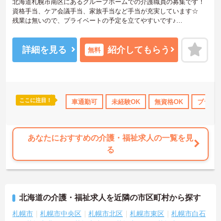
北海道札幌市南区にあるグループホームでの介護職員の募集です！
資格手当、ケア会議手当、家族手当など手当が充実しています☆
残業は無いので、プライベートの予定を立てやすいです♪
ご興味がある方はご面接のポイントをお伝えしますので、お気軽に
お問い合わせください！
詳細を見る
紹介してもらう
無料
ここに注目！
車通勤可
未経験OK
無資格OK
ブランク
あなたにおすすめの介護・福祉求人の一覧を見
る
北海道の介護・福祉求人を近隣の市区町村から探す
札幌市
札幌市中央区
札幌市北区
札幌市東区
札幌市白石