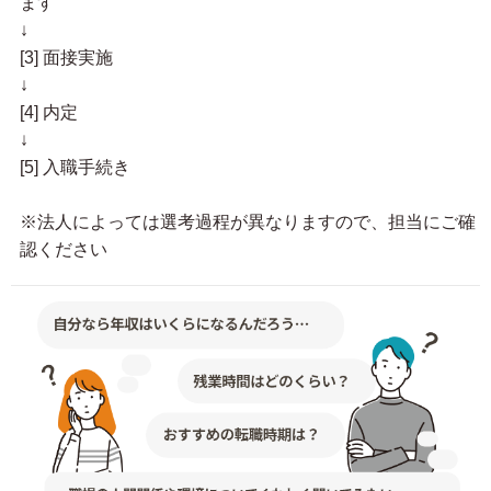
ます
↓
[3] 面接実施
↓
[4] 内定
↓
[5] 入職手続き
※法人によっては選考過程が異なりますので、担当にご確
認ください