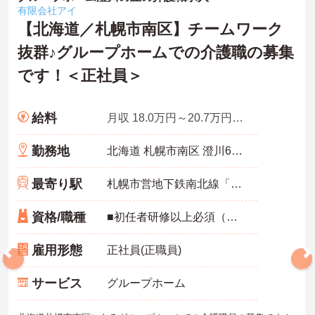
有限会社アイ
【北海道／札幌市南区】チームワーク
抜群♪グループホームでの介護職の募集
です！＜正社員＞
給料
月収 18.0万円～20.7万円程度
勤務地
北海道 札幌市南区 澄川6条7-1-1
最寄り駅
札幌市営地下鉄南北線「自衛隊前駅」徒歩13分
資格/職種
■初任者研修以上必須（無資格応相談） ■普通自動車運転免許（AT限定可）あれば尚可 ■介護経験必須
雇用形態
正社員(正職員)
サービス
グループホーム