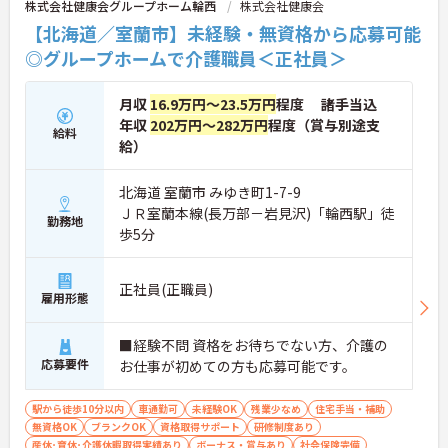
株式会社健康会グループホーム輪西
株式会社健康会
【北海道／室蘭市】未経験・無資格から応募可能
◎グループホームで介護職員＜正社員＞
月収
16.9万円～23.5万円
程度 諸手当込
年収
202万円～282万円
程度（賞与別途支
給料
給）
北海道 室蘭市 みゆき町1-7-9
ＪＲ室蘭本線(長万部－岩見沢)「輪西駅」徒
勤務地
歩5分
正社員(正職員)
雇用形態
■経験不問 資格をお待ちでない方、介護の
応募要件
お仕事が初めての方も応募可能です。
駅から徒歩10分以内
車通勤可
未経験OK
残業少なめ
住宅手当・補助
無資格OK
ブランクOK
資格取得サポート
研修制度あり
産休･育休･介護休暇取得実績あり
ボーナス・賞与あり
社会保険完備