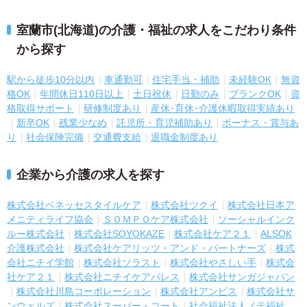
室蘭市(北海道)の介護・福祉の求人をこだわり条件
から探す
駅から徒歩10分以内
車通勤可
住宅手当・補助
未経験OK
無資
格OK
年間休日110日以上
土日祝休
日勤のみ
ブランクOK
資
格取得サポート
研修制度あり
産休･育休･介護休暇取得実績あり
新卒OK
残業少なめ
託児所・育児補助あり
ボーナス・賞与あ
り
社会保険完備
交通費支給
退職金制度あり
企業から介護の求人を探す
株式会社ベネッセスタイルケア
株式会社ツクイ
株式会社日本ア
メニティライフ協会
ＳＯＭＰＯケア株式会社
ソーシャルインク
ルー株式会社
株式会社SOYOKAZE
株式会社ケア２１
ALSOK
介護株式会社
株式会社ケアリッツ・アンド・パートナーズ
株式
会社ニチイ学館
株式会社ソラスト
株式会社やさしい手
株式会
社ケア２１
株式会社ニチイケアパレス
株式会社サンガジャパン
株式会社川島コーポレーション
株式会社アンビス
株式会社サ
ンウェルズ
株式会社スーパー・コート
社会福祉法人ノテ福祉