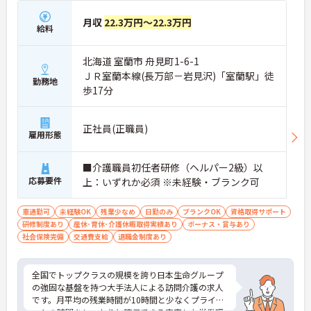
月収
22.3万円～22.3万円
給料
北海道 室蘭市 舟見町1-6-1
ＪＲ室蘭本線(長万部－岩見沢)「室蘭駅」徒
勤務地
歩17分
正社員(正職員)
雇用形態
■介護職員初任者研修（ヘルパー2級）以
応募要件
上：いずれか必須 ※未経験・ブランク可
車通勤可
未経験OK
残業少なめ
日勤のみ
ブランクOK
資格取得サポート
研修制度あり
産休･育休･介護休暇取得実績あり
ボーナス・賞与あり
社会保険完備
交通費支給
退職金制度あり
全国でトップクラスの規模を誇り日本生命グループ
の強固な基盤を持つ大手法人による訪問介護の求人
です。月平均の残業時間が10時間と少なくプライベ