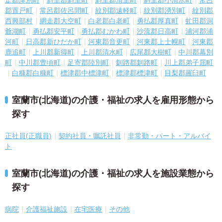
走郡津別町
斜里郡斜里町
斜里郡清里町
斜里郡小清水町
常呂
郡置戸町
常呂郡佐呂間町
紋別郡遠軽町
紋別郡湧別町
紋別郡
西興部村
網走郡大空町
白老郡白老町
勇払郡厚真町
虻田郡洞
爺湖町
勇払郡安平町
勇払郡むかわ町
沙流郡日高町
浦河郡浦
河町
日高郡新ひだか町
河東郡音更町
河東郡上士幌町
河東郡
鹿追町
上川郡新得町
上川郡清水町
広尾郡大樹町
中川郡幕別
町
中川郡豊頃町
足寄郡陸別町
釧路郡釧路町
川上郡弟子屈町
白糠郡白糠町
標津郡中標津町
標津郡標津町
目梨郡羅臼町
室蘭市(北海道)の介護・福祉の求人を雇用形態から
探す
正社員(正職員)
契約社員・嘱託社員
非常勤・パート・アルバイ
ト
室蘭市(北海道)の介護・福祉の求人を施設業態から
探す
病院
介護福祉施設
在宅医療
その他