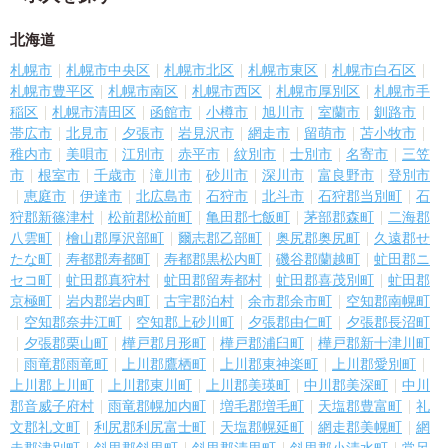
北海道
札幌市
札幌市中央区
札幌市北区
札幌市東区
札幌市白石区
札幌市豊平区
札幌市南区
札幌市西区
札幌市厚別区
札幌市手
稲区
札幌市清田区
函館市
小樽市
旭川市
室蘭市
釧路市
帯広市
北見市
夕張市
岩見沢市
網走市
留萌市
苫小牧市
稚内市
美唄市
江別市
赤平市
紋別市
士別市
名寄市
三笠
市
根室市
千歳市
滝川市
砂川市
深川市
富良野市
登別市
恵庭市
伊達市
北広島市
石狩市
北斗市
石狩郡当別町
石
狩郡新篠津村
松前郡松前町
亀田郡七飯町
茅部郡森町
二海郡
八雲町
檜山郡厚沢部町
爾志郡乙部町
奥尻郡奥尻町
久遠郡せ
たな町
寿都郡寿都町
寿都郡黒松内町
磯谷郡蘭越町
虻田郡ニ
セコ町
虻田郡真狩村
虻田郡留寿都村
虻田郡喜茂別町
虻田郡
京極町
岩内郡岩内町
古宇郡泊村
余市郡余市町
空知郡南幌町
空知郡奈井江町
空知郡上砂川町
夕張郡由仁町
夕張郡長沼町
夕張郡栗山町
樺戸郡月形町
樺戸郡浦臼町
樺戸郡新十津川町
雨竜郡雨竜町
上川郡鷹栖町
上川郡東神楽町
上川郡愛別町
上川郡上川町
上川郡東川町
上川郡美瑛町
中川郡美深町
中川
郡音威子府村
雨竜郡幌加内町
増毛郡増毛町
天塩郡豊富町
礼
文郡礼文町
利尻郡利尻富士町
天塩郡幌延町
網走郡美幌町
網