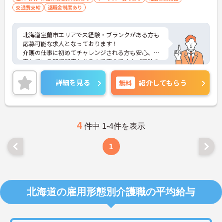
交通費支給
退職金制度あり
北海道室蘭市エリアで未経験・ブランクがある方も
応募可能な求人となっております！
介護の仕事に初めてチャレンジされる方も安心、充
実している研修制度もあるので安心です！ご興味を
お持ちの方には詳細の情報や面接のポイントをお伝
えしますのでお気軽にお問い合わせくださいませ。
詳細を見る
無料
紹介してもらう
4
件中 1-4件を表示
1
北海道の雇用形態別介護職の平均給与