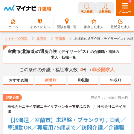
0
0
求人検索
会員登録
メニュー
ホーム
初めての方へ
面談会場一覧
保存した求人
最近見た求人
マイナビ介護職
北海道
室蘭市
北海道の通所介護（デイサービス）の求
室蘭市(北海道)の通所介護（デイサービス）
の介護職・福祉の
求人・転職一覧
4
この条件の介護・福祉求人数
非公開求人
件 ＋
おすすめ順
新着順
月収順
年収順
訪問介護
更新日：2026年07月24日
株式会社ニチイ学館ニチイケアセンター室蘭ふなみ
株式会社ニチイ学
館
【北海道／室蘭市】未経験・ブランク可♪日勤／
車通勤OK／再雇用75歳まで／訪問介護／介護職