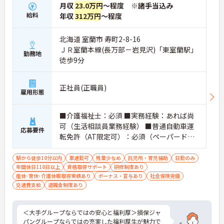
・入社後6ヶ月間はOJT担当者が付きマンツーマンの
月収
23.0万円
～程度 ※諸手当込み
丁寧な指導で業務の不安を解消します ・定期的な面
給料
年収
312万円
～程度
談で就労定着に向けたフォローを行うため一人で悩
みを抱え込まずに相談できます
・子育て世代からシニア世代まで幅広い年齢層が在
北海道 室蘭市 寿町2-8-16
籍しておりお互いに助け合いながら業務を進めてい
ＪＲ室蘭本線(長万部－岩見沢)「東室蘭駅」
勤務地
ます
徒歩9分
【経験を積むほど、キャリアと収入が伸びていく】
・実務者研修や介護福祉士などの資格手当を支給し
正社員(正職員)
ており努力と専門性が毎月の収入に直結します
雇用形態
・自社教育部門の講座を割引で受講できる制度を活
用して働きながら上位資格への挑戦が可能です
■介護福祉士：必須 ■実務経験：あれば尚
・年齢による給与減額を廃止し75歳までの再雇用制
可（生活相談員業務経験） ■普通自動車運
度を整えているため生涯現役で活躍し続けられます
応募要件
転免許（AT限定可）：必須（ペーパードラ
イバー不可）
駅から徒歩10分以内
車通勤可
残業少なめ
託児所・育児補助
日勤のみ
年間休日110日以上
資格取得サポート
研修制度あり
産休･育休･介護休暇取得実績あり
ボーナス・賞与あり
社会保険完備
交通費支給
退職金制度あり
＜大手グループならではの安心と福利厚＞損保ジャ
パングループならではの充実した福利厚生が魅力で