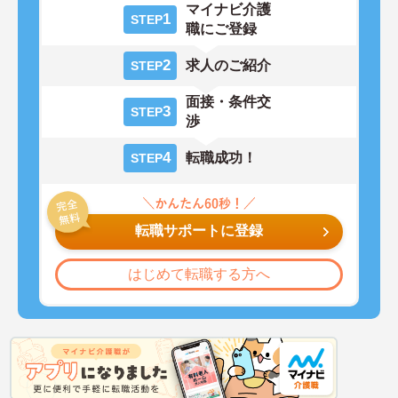
マイナビ介護
1
STEP
職にご登録
2
求人のご紹介
STEP
面接・条件交
3
STEP
渉
4
転職成功！
STEP
転職サポートに登録
はじめて転職する方へ