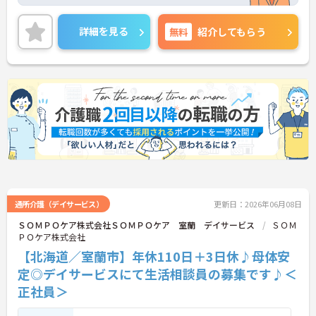
ートの時間をしっかりと確保できる充実した労働環
境が整っています。入社後6ヶ月間は専属のOJT担当
者が付き丁寧な指導や面談を通じたフォローを行う
詳細を見る
無料
紹介してもらう
ため新しい環境への適応もスムーズに進みます。ま
た産休や育休の取得実績が豊富で子ども手当の支給
やくるみんマークの取得など子育てとの両立を強力
に支援する体制を実現しています。資格取得の割引
制度や職種間のジョブローテーション制度も整備さ
れており有資格者としての専門性を磨きながら中長
期的なキャリアアップを描けます。年齢による一律
の給与減額やキャリア上限を撤廃し定年65歳から75
歳までの再雇用制度を設けているため幅広い世代の
スタッフがそれぞれの強みを活かして長く活躍でき
る魅力的な職場です。
★おすすめPOINT★
【無理のないペースで、長く健康に働ける】
通所介護（デイサービス）
更新日：2026年06月08日
・月平均の残業時間が10時間程度！プライベートの
ＳＯＭＰＯケア株式会社ＳＯＭＰＯケア 室蘭 デイサービス
ＳＯＭ
時間をしっかり確保できます
ＰＯケア株式会社
・転勤の範囲は通勤圏内に限定されているので住み
【北海道／室蘭市】年休110日＋3日休♪母体安
慣れた地域で安定した生活基盤を築けます
・産休や育休から介護休暇まで取得実績が豊富であ
定◎デイサービスにて生活相談員の募集です♪＜
りライフステージの変化に柔軟に対応しています
正社員＞
【手厚いサポートが証明する、安心の職場環境】