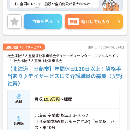
す。全国のレジャー施設や宿泊施設が最大80％オフ
で利用できる優待制度があり、プライベートも充実
させられます。また、仕事上の悩みだけでなく、メ
ンタルヘルスや健康について24時間電話相談ができ
詳細を見る
無料
紹介してもらう
る窓口や、ハラスメントに対する通報窓口も設置さ
れており、守られた環境で安心して業務に取り組め
ます。
＜子育て世代も安心！長く働けるサポート体制＞
「育児と仕事の両立」を強力にバックアップする制
通所介護（デイサービス）
更新日：2026年02月24日
度が整っています。お子様が9歳になるまで利用でき
社会福祉法人室蘭福祉事業協会デイサービスセンター エンルムハイツ
る時短勤務制度や、お子様の看護休暇など、子育て
社会福祉法人室蘭福祉事業協会
中のパパ・ママが無理なく働ける環境です。また、
勤続5年ごとに「5日間の特別連続有給休暇」が付与
【北海道／室蘭市】年間休日120日以上！資格手
されるなど、リフレッシュしながら長く勤め続けら
当あり♪デイサービスにて介護職員の募集〈契約
れる仕組みがあり、定着率の高さにもつながってい
社員〉
ます。
月収
19.8万円
～程度
給料
北海道 室蘭市 祝津町3-16-32
ＪＲ室蘭本線(長万部－岩見沢)「室蘭駅」バ
勤務地
ス・車10分