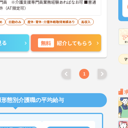
門員 ※介護支援専門員業務経験あればなお可 ■普通
許（AT限定可）
め
日勤のみ
産休･育休･介護休暇取得実績あり
高収入
見る
無料
紹介してもらう
1
用形態別介護職の平均給与