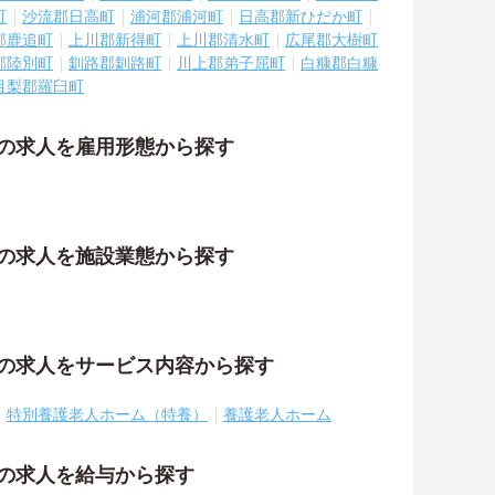
町
沙流郡日高町
浦河郡浦河町
日高郡新ひだか町
郡鹿追町
上川郡新得町
上川郡清水町
広尾郡大樹町
郡陸別町
釧路郡釧路町
川上郡弟子屈町
白糠郡白糠
目梨郡羅臼町
祉の求人を雇用形態から探す
祉の求人を施設業態から探す
祉の求人をサービス内容から探す
特別養護老人ホーム（特養）
養護老人ホーム
祉の求人を給与から探す