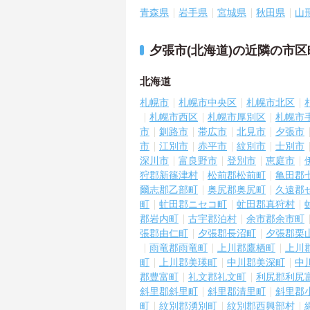
青森県
岩手県
宮城県
秋田県
山
夕張市(北海道)の近隣の市
北海道
札幌市
札幌市中央区
札幌市北区
札幌市西区
札幌市厚別区
札幌市
市
釧路市
帯広市
北見市
夕張市
市
江別市
赤平市
紋別市
士別市
深川市
富良野市
登別市
恵庭市
狩郡新篠津村
松前郡松前町
亀田郡
爾志郡乙部町
奥尻郡奥尻町
久遠郡
町
虻田郡ニセコ町
虻田郡真狩村
郡岩内町
古宇郡泊村
余市郡余市町
張郡由仁町
夕張郡長沼町
夕張郡栗
雨竜郡雨竜町
上川郡鷹栖町
上川
町
上川郡美瑛町
中川郡美深町
中
郡豊富町
礼文郡礼文町
利尻郡利尻
斜里郡斜里町
斜里郡清里町
斜里郡
町
紋別郡湧別町
紋別郡西興部村