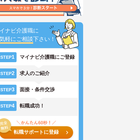
イナビ介護職に
気軽にご相談
下さい！
1
マイナビ介護職にご登録
STEP
2
求人のご紹介
STEP
3
面接・条件交渉
STEP
4
転職成功！
STEP
転職サポートに登録