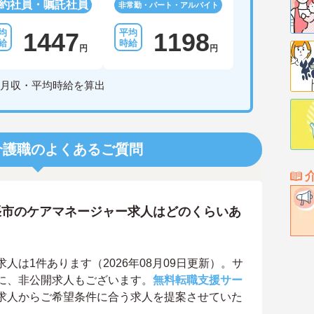
約社員・嘱託社員
非常勤・パート・アルバイト
1447
1198
円
円
月収・平均時給を算出
介護職のよくあるご質問
張市のケアマネージャー求人はどのくらいあ
は1件あります（2026年08月09日更新）。サ
に、非公開求人もございます。
無料転職支援サー
求人からご希望条件に合う求人を提案させていた