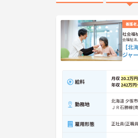
養護老
社会福
会福祉法
【北
ジャ
月収
20.2万
給料
年収
242万円
北海道 夕張市
勤務地
ＪＲ石勝線(
雇用形態
正社員(正職員