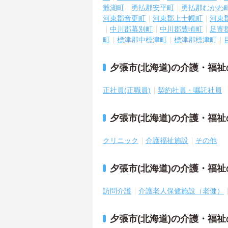
爺湖町
勇払郡安平町
勇払郡むかわ
河東郡音更町
河東郡上士幌町
河東
中川郡幕別町
中川郡豊頃町
足寄
町
標津郡中標津町
標津郡標津町
夕張市(北海道)の介護・福
正社員(正職員)
契約社員・嘱託社員
夕張市(北海道)の介護・福
クリニック
介護福祉施設
その他
夕張市(北海道)の介護・福
訪問介護
介護老人保健施設（老健）
夕張市(北海道)の介護・福