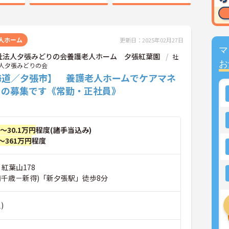
人ホーム
更新日：2025年02月27日
マ
祉法人夕張みどりの会養護老人ホーム 夕張紅葉園
社
お
人夕張みどりの会
海道／夕張市】 養護老人ホームでケアマネ
ーの募集です《常勤・正社員》
円～30.1万円
程度(諸手当込み)
～361万円
程度
 紅葉山178
南千歳－新得)「新夕張駅」徒歩8分
)