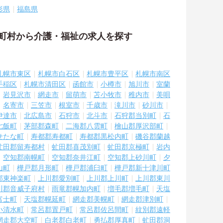
形県
福島県
区町村から介護・福祉の求人を探す
札幌市東区
札幌市白石区
札幌市豊平区
札幌市南区
手稲区
札幌市清田区
函館市
小樽市
旭川市
室蘭
岩見沢市
網走市
留萌市
苫小牧市
稚内市
美唄
名寄市
三笠市
根室市
千歳市
滝川市
砂川市
伊達市
北広島市
石狩市
北斗市
石狩郡当別町
石
七飯町
茅部郡森町
二海郡八雲町
檜山郡厚沢部町
せたな町
寿都郡寿都町
寿都郡黒松内町
磯谷郡蘭越
虻田郡留寿都村
虻田郡喜茂別町
虻田郡京極町
岩内
空知郡南幌町
空知郡奈井江町
空知郡上砂川町
夕
山町
樺戸郡月形町
樺戸郡浦臼町
樺戸郡新十津川町
郡東神楽町
上川郡愛別町
上川郡上川町
上川郡東川
川郡音威子府村
雨竜郡幌加内町
増毛郡増毛町
天塩
富士町
天塩郡幌延町
網走郡美幌町
網走郡津別町
小清水町
常呂郡置戸町
常呂郡佐呂間町
紋別郡遠軽
網走郡大空町
白老郡白老町
勇払郡厚真町
虻田郡洞