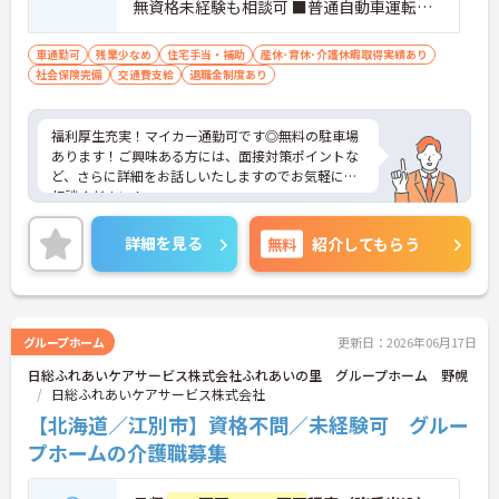
無資格未経験も相談可 ■普通自動車運転免
許
車通勤可
残業少なめ
住宅手当・補助
産休･育休･介護休暇取得実績あり
社会保険完備
交通費支給
退職金制度あり
福利厚生充実！マイカー通勤可です◎無料の駐車場
あります！ご興味ある方には、面接対策ポイントな
ど、さらに詳細をお話しいたしますのでお気軽にご
相談ください！
詳細を見る
無料
紹介してもらう
グループホーム
更新日：2026年06月17日
日総ふれあいケアサービス株式会社ふれあいの里 グループホーム 野幌
日総ふれあいケアサービス株式会社
【北海道／江別市】資格不問／未経験可 グルー
プホームの介護職募集