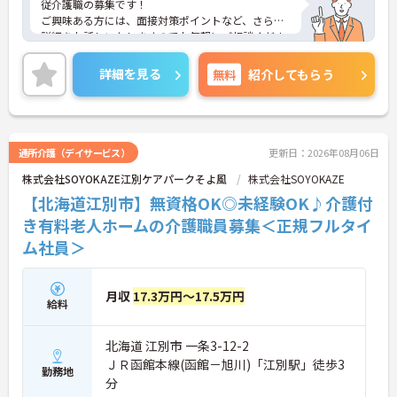
従介護職の募集です！
ご興味ある方には、面接対策ポイントなど、さらに
詳細をお話しいたしますのでお気軽にご相談くださ
い！
詳細を見る
無料
紹介してもらう
通所介護（デイサービス）
更新日：2026年08月06日
株式会社SOYOKAZE江別ケアパークそよ風
株式会社SOYOKAZE
【北海道江別市】無資格OK◎未経験OK♪介護付
き有料老人ホームの介護職員募集＜正規フルタイ
ム社員＞
月収
17.3万円～17.5万円
給料
北海道 江別市 一条3-12-2
ＪＲ函館本線(函館－旭川)「江別駅」徒歩3
勤務地
分