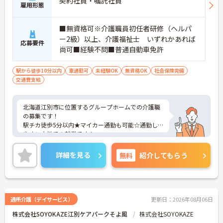
契約社員・嘱託社員
雇用形態
■無資格可※介護職員初任者研修（ヘルパ
ー2級）以上、介護福祉士 いずれかあれば
応募要件
尚可■経験不問■普通自動車免許
駅から徒歩10分以内
車通勤可
未経験OK
無資格OK
社会保険完備
交通費支給
北海道江別市に位置するグループホームでの介護職
の募集です！
駅チカ徒歩5分以内★マイカー通勤も可能☆通勤し
やすい立地での就業です！
ご興味ある方には、面接対策ポイントなど、さらに
詳細をお話しいたしますのでお気軽にご相談くださ
詳細を見る
無料
紹介してもらう
い。
通所介護（デイサービス）
更新日：2026年08月06日
株式会社SOYOKAZE江別ケアパークそよ風
株式会社SOYOKAZE