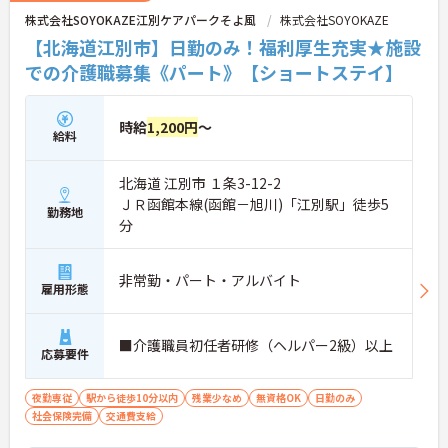
株式会社SOYOKAZE江別ケアパークそよ風
株式会社SOYOKAZE
【北海道江別市】日勤のみ！福利厚生充実★施設
での介護職募集《パート》【ショートステイ】
時給
1,200円
～
給料
北海道 江別市 １条3-12-2
ＪＲ函館本線(函館－旭川)「江別駅」徒歩5
勤務地
分
非常勤・パート・アルバイト
雇用形態
■介護職員初任者研修（ヘルパー2級）以上
応募要件
夜勤専従
駅から徒歩10分以内
残業少なめ
無資格OK
日勤のみ
社会保険完備
交通費支給