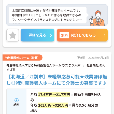
北海道江別市に位置する特別養護老人ホームです。
年間休日が113日としっかりお休みを取得できるの
で、ワークライフバランスを大切にしたい方におす
すめです。
研修制度や資格取得支援がございますので、働きな
がらスキルアップを目指せます。
詳細を見る
無料
紹介してもらう
ご興味のある方には、面接対策ポイントなど、さら
に詳細をお話しいたしますのでお気軽にご相談くだ
さい！
特別養護老人ホーム（特養）
更新日：2026年04月21日
社会福祉法人すばる特別養護老人ホーム ひだまり大麻
社会福祉法人
すばる
【北海道／江別市】未経験応募可能★残業ほぼ無
し◎特別養護老人ホームにて介護士の募集です♪
月収
17.6万円～21.7万円
※夜勤手当5回分込
み
給料
年収
261万円～320万円
※賞与3.5ヶ月分の
場合