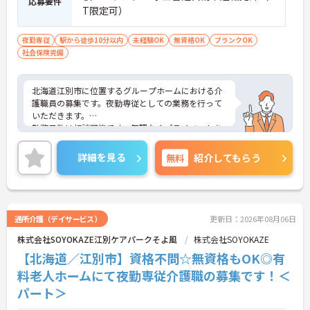
応募要件
T限定可）
夜勤専従
駅から徒歩10分以内
未経験OK
無資格OK
ブランクOK
社会保険完備
北海道江別市に位置するグループホームにおける介
護職員の募集です。夜勤専従としての業務を行って
いただきます。
勤務日数は相談可能です。無理なくプライベートを
大切にしながらご勤務いただけます。また、研修制
度があり、働きながらスキルアップが目指せる環境
詳細を見る
無料
紹介してもらう
です。
ご興味のある方には、面接対策ポイントなど、さら
に詳細をご案内しますのでお気軽にご相談くださ
い！
通所介護（デイサービス）
更新日：2026年08月06日
株式会社SOYOKAZE江別ケアパークそよ風
株式会社SOYOKAZE
【北海道／江別市】資格不問☆無資格もOK◎有
料老人ホームにて夜勤専従介護職の募集です！＜
パート＞