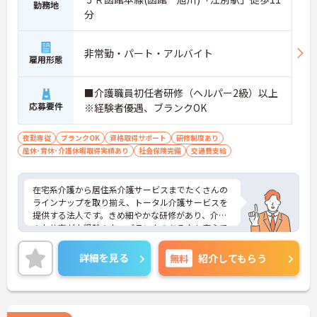
勤務地
分
非常勤・パート・アルバイト
雇用形態
■介護職員初任者研修（ヘルパー2級）以上
応募要件
※経験者優遇、ブランクOK
夜勤専従
ブランクOK
資格取得サポート
研修制度あり
産休･育休･介護休暇取得実績あり
社会保険完備
交通費支給
在宅系介護から居住系介護サービスまでたくさんの
ラインナップを取り揃え、トータル介護サービスを
提供する法人です。きめ細やかな研修があり、介護
のお仕事が未経験の方、ブランクのある方も安心で
す。ご興味ある方には、面接対策ポイントなど、さ
らに詳細をお話しいたしますのでお気軽にご相談く
詳細を見る
無料
紹介してもらう
ださい！