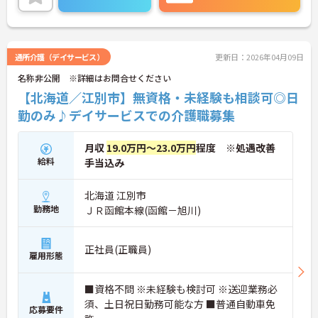
ご興味ある方には、面接対策ポイントなど、さらに
詳細をお話しいたしますのでお気軽にご相談くださ
い！
通所介護（デイサービス）
更新日：2026年04月09日
名称非公開 ※詳細はお問合せください
【北海道／江別市】無資格・未経験も相談可◎日
勤のみ♪デイサービスでの介護職募集
月収
19.0万円～23.0万円
程度 ※処遇改善
給料
手当込み
北海道 江別市
勤務地
ＪＲ函館本線(函館－旭川)
正社員(正職員)
雇用形態
■資格不問 ※未経験も検討可 ※送迎業務必
須、土日祝日勤務可能な方 ■普通自動車免
応募要件