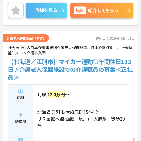
職場です。ご利用者一人ひとりに寄り添い、接する
ことができる方を募集しています。
詳細を見る
無料
紹介してもらう
ご興味のある方には、面接対策ポイントなど、さら
に詳細をお話しいたしますのでお気軽にご相談くだ
さい！
介護老人保健施設（老健）
更新日：2026年04月01日
社会福祉法人日本介護事業団介護老人保健施設 日本介護江別
社会福
祉法人日本介護事業団
【北海道／江別市】マイカー通勤◎年間休日113
日♪介護老人保健施設での介護職員の募集＜正社
員＞
月収
22.0万円
～
給料
北海道 江別市 大麻元町154-12
ＪＲ函館本線(函館－旭川)「大麻駅」徒歩29
勤務地
分