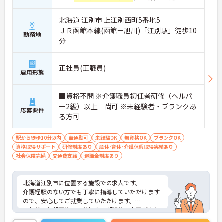
北海道 江別市 上江別西町5番地5
ＪＲ函館本線(函館－旭川)「江別駅」徒歩10
勤務地
分
正社員(正職員)
雇用形態
■資格不問 ※介護職員初任者研修（ヘルパ
ー2級）以上 尚可 ※未経験者・ブランクあ
応募要件
る方可
駅から徒歩10分以内
車通勤可
未経験OK
無資格OK
ブランクOK
資格取得サポート
研修制度あり
産休･育休･介護休暇取得実績あり
社会保険完備
交通費支給
退職金制度あり
北海道江別市に位置する施設での求人です。
介護経験のない方でも丁寧に指導していただけます
ので、安心してご就業していただけます。
入社後も外部研修への参加や内部研修の企画があり
ますので、スキルアップしていく事が出来ます。