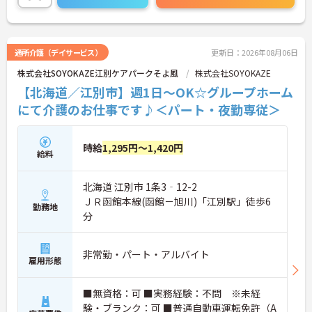
通所介護（デイサービス）
更新日：2026年08月06日
株式会社SOYOKAZE江別ケアパークそよ風
株式会社SOYOKAZE
【北海道／江別市】週1日～OK☆グループホーム
にて介護のお仕事です♪＜パート・夜勤専従＞
時給
1,295円～1,420円
給料
北海道 江別市 1条3‐12-2
ＪＲ函館本線(函館－旭川)「江別駅」徒歩6
勤務地
分
非常勤・パート・アルバイト
雇用形態
■無資格：可 ■実務経験：不問 ※未経
験・ブランク：可 ■普通自動車運転免許（A