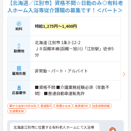
【北海道／江別市】資格不問☆日勤のみ◎有料老
人ホーム入浴専従介護職の募集です！＜パート＞
時給
1,275円～1,400円
給料
北海道 江別市 1条3-12-2
ＪＲ函館本線(函館－旭川)「江別駅」徒歩5
勤務地
分
非常勤・パート・アルバイト
雇用形態
■資格不問 ■介護業務経験必須（年数不
応募要件
問） ■普通自動車運転免許
駅から徒歩10分以内
車通勤可
残業少なめ
無資格OK
社会保険完備
交通費支給
北海道江別市に位置する有料老人ホームにて入浴専