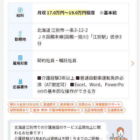
月収
17.0万円～19.0万円
程度 ※基本給
給料
北海道 江別市 一条3-12-2
ＪＲ函館本線(函館－旭川)「江別駅」徒歩3
勤務地
分
契約社員・嘱託社員
雇用形態
■介護経験3年以上 ■普通自動車運転免許必
須（AT限定可） ■Excel、Word、PowerPo
応募要件
intの基本的な操作ができる方
駅から徒歩10分以内
車通勤可
無資格OK
日勤のみ
資格取得サポート
研修制度あり
産休･育休･介護休暇取得実績あり
社会保険完備
交通費支給
北海道江別市での介護施設のサービス品質向上に関
わるお仕事です！
介護経験が3年あれば資格は不問！今までのご経験