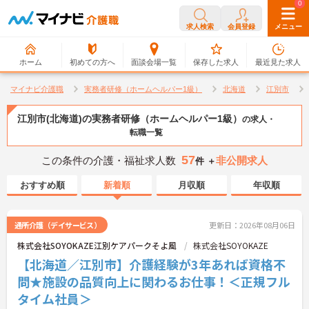
0
0
求人検索
会員登録
メニュー
ホーム
初めての方へ
面談会場一覧
保存した求人
最近見た求人
マイナビ介護職
実務者研修（ホームヘルパー1級）
北海道
江別市
江別市(北海道)の実務者研修（ホームヘルパー1級）
の求人・
転職一覧
57
この条件の介護・福祉求人数
非公開求人
件 ＋
おすすめ順
新着順
月収順
年収順
通所介護（デイサービス）
更新日：2026年08月06日
株式会社SOYOKAZE江別ケアパークそよ風
株式会社SOYOKAZE
【北海道／江別市】介護経験が3年あれば資格不
問★施設の品質向上に関わるお仕事！＜正規フル
タイム社員＞