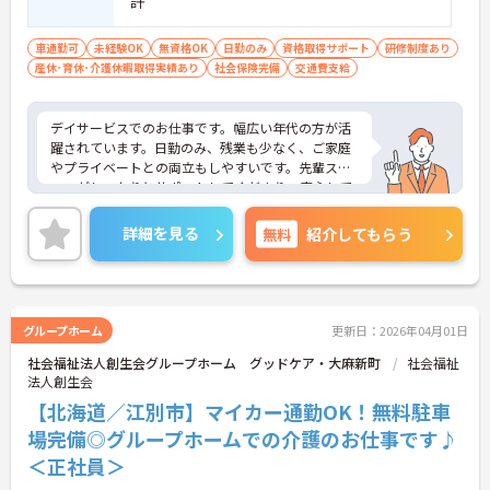
許
車通勤可
未経験OK
無資格OK
日勤のみ
資格取得サポート
研修制度あり
産休･育休･介護休暇取得実績あり
社会保険完備
交通費支給
デイサービスでのお仕事です。幅広い年代の方が活
躍されています。日勤のみ、残業も少なく、ご家庭
やプライベートとの両立もしやすいです。先輩スタ
ッフがしっかりとサポートしてくださり、安心して
スタートしていただけます。ご興味のある方には、
面接対策ポイントなど、さらに詳細をお話しいたし
詳細を見る
無料
紹介してもらう
ますのでお気軽にご相談ください！
グループホーム
更新日：2026年04月01日
社会福祉法人創生会グループホーム グッドケア・大麻新町
社会福祉
法人創生会
【北海道／江別市】マイカー通勤OK！無料駐車
場完備◎グループホームでの介護のお仕事です♪
＜正社員＞