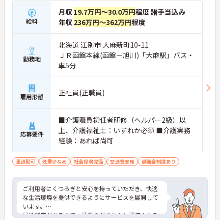
月収
19.7万円～30.0万円
程度 諸手当込み
給料
年収
236万円～362万円
程度
北海道 江別市 大麻新町10-11
ＪＲ函館本線(函館－旭川)「大麻駅」バス・
勤務地
車5分
正社員(正職員)
雇用形態
■介護職員初任者研修（ヘルパー2級）以
上、介護福祉士：いずれか必須 ■介護実務
応募要件
経験：あれば尚可
車通勤可
残業少なめ
社会保険完備
交通費支給
退職金制度あり
ご利用者にくつろぎと安心を持っていただき、快適
な生活環境を提供できるようにサービスを展開して
います。
昇給制度があるので、頑張りがきちんと評価される