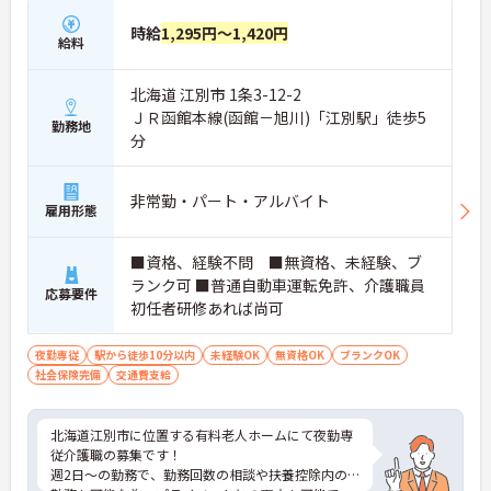
時給
1,295円～1,420円
給料
北海道 江別市 1条3-12-2
ＪＲ函館本線(函館－旭川)「江別駅」徒歩5
勤務地
分
非常勤・パート・アルバイト
雇用形態
■資格、経験不問 ■無資格、未経験、ブ
ランク可 ■普通自動車運転免許、介護職員
応募要件
初任者研修あれば尚可
夜勤専従
駅から徒歩10分以内
未経験OK
無資格OK
ブランクOK
社会保険完備
交通費支給
北海道江別市に位置する有料老人ホームにて夜勤専
従介護職の募集です！
週2日～の勤務で、勤務回数の相談や扶養控除内の