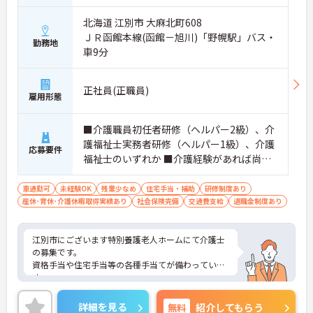
北海道 江別市 大麻北町608
ＪＲ函館本線(函館－旭川)「野幌駅」バス・
勤務地
車9分
正社員(正職員)
雇用形態
■介護職員初任者研修（ヘルパー2級）、介
護福祉士実務者研修（ヘルパー1級）、介護
応募要件
福祉士のいずれか ■介護経験があれば尚可
※未経験相談可
車通勤可
未経験OK
残業少なめ
住宅手当・補助
研修制度あり
産休･育休･介護休暇取得実績あり
社会保険完備
交通費支給
退職金制度あり
江別市にございます特別養護老人ホームにて介護士
の募集です。
資格手当や住宅手当等の各種手当てが備わっていま
す。
また、月の残業時間が少なめなのでプライベートと
メリハリをつけて就業することが出来ます！
詳細を見る
無料
紹介してもらう