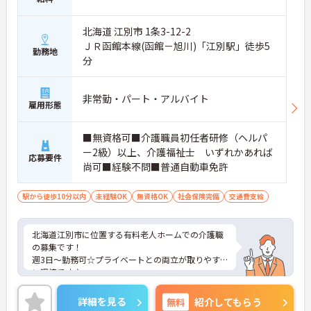
北海道 江別市 1条3-12-2
ＪＲ函館本線(函館－旭川)「江別駅」徒歩5
勤務地
分
非常勤・パート・アルバイト
雇用形態
■無資格可■介護職員初任者研修（ヘルパ
ー2級）以上、介護福祉士 いずれかあれば
応募要件
尚可■経験不問■普通自動車免許
駅から徒歩10分以内
未経験OK
無資格OK
社会保険完備
交通費支給
北海道江別市に位置する有料老人ホームでの介護職
の募集です！
週3日～勤務可☆プライベートとの両立が取りやす
い環境です♪
ご興味ある方には、面接対策ポイントなど、さらに
詳細をお話しいたしますのでお気軽にご相談くださ
詳細を見る
無料
紹介してもらう
い。