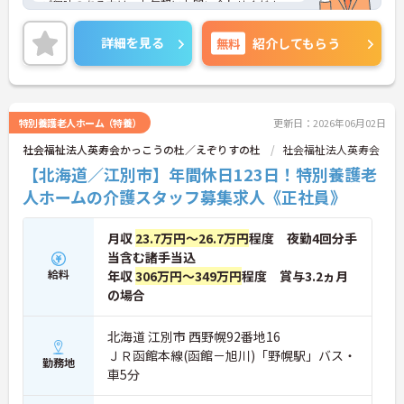
ご興味のある方は、お気軽にお問い合わせくださ
い。
詳細を見る
無料
紹介してもらう
特別養護老人ホーム（特養）
更新日：2026年06月02日
社会福祉法人英寿会かっこうの杜／えぞりすの杜
社会福祉法人英寿会
【北海道／江別市】年間休日123日！特別養護老
人ホームの介護スタッフ募集求人《正社員》
月収
23.7万円～26.7万円
程度 夜勤4回分手
当含む諸手当込
給料
年収
306万円～349万円
程度 賞与3.2ヵ月
の場合
北海道 江別市 西野幌92番地16
ＪＲ函館本線(函館－旭川)「野幌駅」バス・
勤務地
車5分