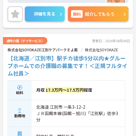
勤務も可能な為、プライベートとの両立も可能で
す！
ご興味ある方には、面接対策ポイントなど、さらに
詳細を見る
無料
紹介してもらう
詳細をお話しいたしますのでお気軽にご相談くださ
い！
通所介護（デイサービス）
更新日：2026年08月06日
株式会社SOYOKAZE江別ケアパークそよ風
株式会社SOYOKAZE
【北海道／江別市】駅チカ徒歩5分以内★グルー
プホームでの介護職の募集です！＜正規フルタイ
ム社員＞
月収
17.3万円～17.5万円
程度
給料
北海道 江別市 一条3-12-2
ＪＲ函館本線(函館－旭川)「江別駅」徒歩3
勤務地
分