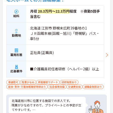
月収
20.3万円～22.3万円
程度 ※夜勤5回手
給料
当含む
北海道 江別市 野幌末広町39番地の1
ＪＲ函館本線(函館－旭川)「野幌駅」バス・
勤務地
車5分
正社員(正職員)
雇用形態
■介護職員初任者研修（ヘルパー2級）以上
応募要件
車通勤可
残業少なめ
資格取得サポート
研修制度あり
産休･育休･介護休暇取得実績あり
社会保険完備
交通費支給
退職金制度あり
北海道旭川市に位置する施設での求人です。
残業が少なめですので、プライベートとの予定が立
てやすいです。