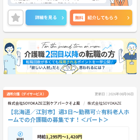
を活かしてキャリアアップできます！
ご興味ある方には、面接対策ポイントなど、さらに
詳細をお話しいたしますのでお気軽にご相談くださ
詳細を見る
無料
紹介してもらう
い！
通所介護（デイサービス）
更新日：2026年08月06日
株式会社SOYOKAZE江別ケアパークそよ風
株式会社SOYOKAZE
【北海道／江別市】週3日～勤務可☆有料老人ホ
ームでの介護職の募集です！＜パート＞
時給
1,295円～1,420円
給料