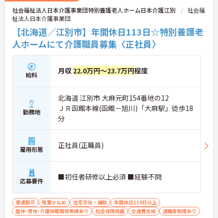
社会福祉法人日本介護事業団特別養護老人ホーム日本介護江別
社会福
祉法人日本介護事業団
【北海道／江別市】年間休日113日☆特別養護老
人ホームにて介護職員募集〈正社員〉
月収
22.0万円～23.7万円
程度
給料
北海道 江別市 大麻元町154番地の12
ＪＲ函館本線(函館－旭川)「大麻駅」徒歩18
勤務地
分
正社員(正職員)
雇用形態
■初任者研修以上必須 ■経験不問
応募要件
車通勤可
残業少なめ
住宅手当・補助
年間休日110日以上
産休･育休･介護休暇取得実績あり
社会保険完備
交通費支給
退職金制度あり