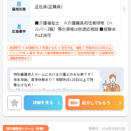
正社員(正職員)
雇用形態
■介護福祉士 ※介護職員初任者研修（ヘ
ルパー2級）等の資格は別途応相談 ■経験あ
応募要件
れば尚可
車通勤可
未経験OK
残業少なめ
住宅手当・補助
年間休日110日以上
ブランクOK
産休･育休･介護休暇取得実績あり
社会保険完備
交通費支給
退職金制度あり
特別養護老人ホームにおける介護士のお仕事です！
年末年始、夏季休暇あり！年間休日120日以上で残
業も少なめ！
プライベートも大切にしながら働けます。
ご興味ある方には、面接のポイントなど、さらに詳
細をお話致しますのでお気軽にご相談ください。
詳細を見る
無料
紹介してもらう
特別養護老人ホーム（特養）
更新日：2026年05月13日