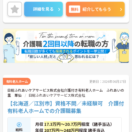
ますので、スキルアップしていく事が出来ます。
ご興味のある方は、お気軽にお問い合わせくださ
詳細を見る
無料
紹介してもらう
い。
有料老人ホーム
更新日：2026年06月17日
日総ふれあいケアサービス株式会社介護付き有料老人ホーム ふれあいの
里 華仙
日総ふれあいケアサービス株式会社
【北海道／江別市】資格不問／未経験可 介護付
有料老人ホームでの介護職募集
月収
17.3万円～20.7万円
程度（諸手当込）
給料
年収
207万円～248万円
程度 諸手当込