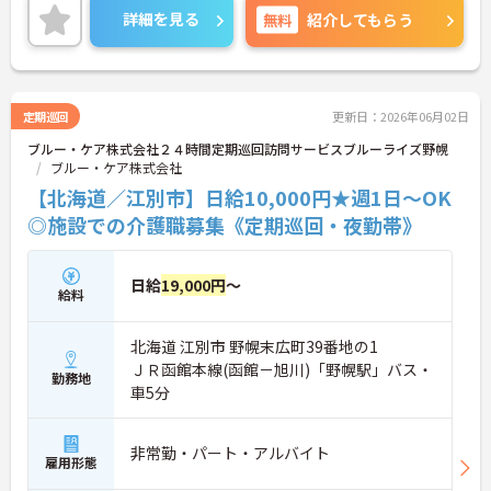
ご興味のある方は、お気軽にお問い合わせくださ
詳細を見る
無料
紹介してもらう
い。
定期巡回
更新日：2026年06月02日
ブルー・ケア株式会社２４時間定期巡回訪問サービスブルーライズ野幌
ブルー・ケア株式会社
【北海道／江別市】日給10,000円★週1日～OK
◎施設での介護職募集《定期巡回・夜勤帯》
日給
19,000円
～
給料
北海道 江別市 野幌末広町39番地の1
ＪＲ函館本線(函館－旭川)「野幌駅」バス・
勤務地
車5分
非常勤・パート・アルバイト
雇用形態