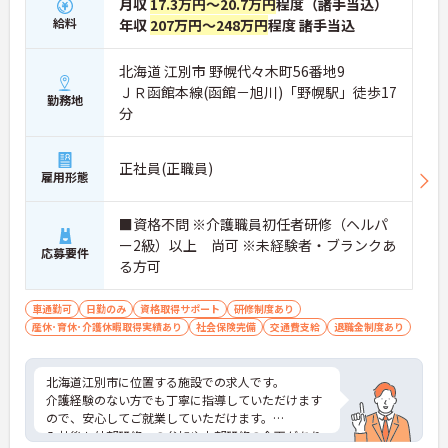
月収
17.3万円～20.7万円
程度（諸手当込）
給料
年収
207万円～248万円
程度 諸手当込
北海道 江別市 野幌代々木町56番地9
ＪＲ函館本線(函館－旭川)「野幌駅」徒歩17
勤務地
分
正社員(正職員)
雇用形態
■資格不問 ※介護職員初任者研修（ヘルパ
ー2級）以上 尚可 ※未経験者・ブランクあ
応募要件
る方可
車通勤可
日勤のみ
資格取得サポート
研修制度あり
産休･育休･介護休暇取得実績あり
社会保険完備
交通費支給
退職金制度あり
北海道江別市に位置する施設での求人です。
介護経験のない方でも丁寧に指導していただけます
ので、安心してご就業していただけます。
入社後も外部研修への参加や内部研修の企画があり