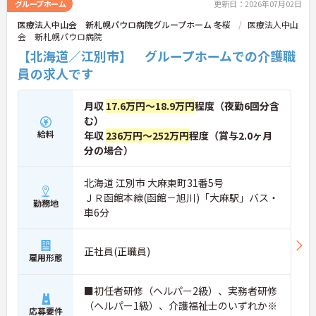
グループホーム
更新日：2026年07月02日
医療法人中山会 新札幌パウロ病院グループホーム 冬桜
医療法人中山
会 新札幌パウロ病院
【北海道／江別市】 グループホームでの介護職
員の求人です
月収
17.6万円～18.9万円
程度（夜勤6回分含
む）
給料
年収
236万円～252万円
程度（賞与2.0ヶ月
分の場合）
北海道 江別市 大麻東町31番5号
ＪＲ函館本線(函館－旭川)「大麻駅」バス・
勤務地
車6分
正社員(正職員)
雇用形態
■初任者研修（ヘルパー2級）、実務者研修
（ヘルパー1級）、介護福祉士のいずれか※
応募要件