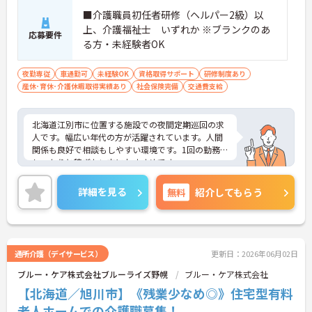
■介護職員初任者研修（ヘルパー2級）以
上、介護福祉士 いずれか ※ブランクのあ
応募要件
る方・未経験者OK
夜勤専従
車通勤可
未経験OK
資格取得サポート
研修制度あり
産休･育休･介護休暇取得実績あり
社会保険完備
交通費支給
北海道江別市に位置する施設での夜間定期巡回の求
人です。幅広い年代の方が活躍されています。人間
関係も良好で相談もしやすい環境です。1回の勤務で
しっかりと稼ぎたい方におすすめです。
ご興味ある方には、面接対策ポイントなど、さらに
詳細をお話しいたしますのでお気軽にご相談くださ
詳細を見る
無料
紹介してもらう
い！
通所介護（デイサービス）
更新日：2026年06月02日
ブルー・ケア株式会社ブルーライズ野幌
ブルー・ケア株式会社
【北海道／旭川市】《残業少なめ◎》住宅型有料
老人ホームでの介護職募集！