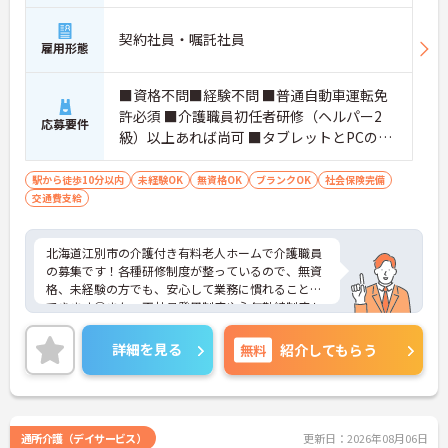
契約社員・嘱託社員
雇用形態
■資格不問■経験不問 ■普通自動車運転免
許必須 ■介護職員初任者研修（ヘルパー2
応募要件
級）以上あれば尚可 ■タブレットとPCの基
本操作できれば尚可
駅から徒歩10分以内
未経験OK
無資格OK
ブランクOK
社会保険完備
交通費支給
北海道江別市の介護付き有料老人ホームで介護職員
の募集です！各種研修制度が整っているので、無資
格、未経験の方でも、安心して業務に慣れることが
できます◎また、正社員登用制度や永年勤続制度も
あるので、長く勤めやすい職場です♪ご興味のある
方は、面接ポイントをお伝えしますので、お気軽に
詳細を見る
無料
紹介してもらう
ご連絡ください。
通所介護（デイサービス）
更新日：2026年08月06日