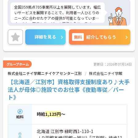
全国359拠点705事業所以上を展開しています。幅広
いサービスを展開することで、利用者一人ひとりの
ニーズに合わせたケアの提供が可能となっていま
す。また、職員もサービスの選択を含め、ライフス
タイルに合わせた働き方の選択肢が多くあります。
入社時研修はもちろん、サービス・職種ごとに研修
詳細を見る
無料
紹介してもらう
カリキュラムが整っており学び成長できる環境で
す。
ご興味のある方は面接対策ポイントなどお話致しま
すのでお気軽にお問い合わせください。
グループホーム
更新日：2026年07月14日
株式会社ニチイ学館ニチイケアセンター江別
株式会社ニチイ学館
【北海道／江別市】資格取得支援制度あり♪大手
法人が母体◎施設でのお仕事《夜勤専従／パー
ト》
時給
1,125円
～
給料
北海道 江別市 緑町西1-110-1
ＪＲ函館本線(函館－旭川)「江別駅」徒歩11