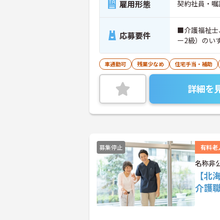
雇用形態
契約社員・嘱
■介護福祉士
応募要件
ー2級）のい
車通勤可
残業少なめ
住宅手当・補助
詳細を
募集停止
有料老
名称非
【北
介護