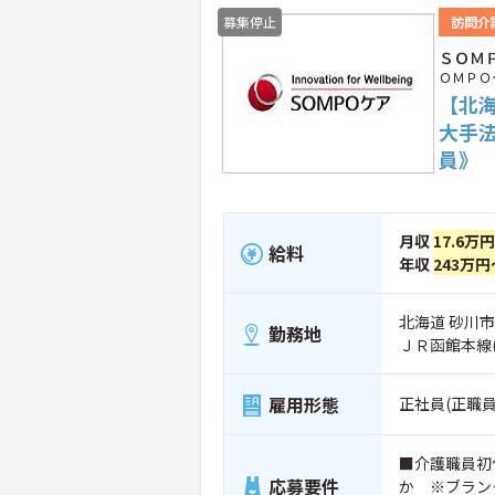
募集停止
訪問介
ＳＯＭ
ＯＭＰＯ
【北
大手
員》
月収
17.6万
給料
年収
243万円
北海道 砂川市 
勤務地
ＪＲ函館本線
雇用形態
正社員(正職員
■介護職員初
応募要件
か ※ブラン