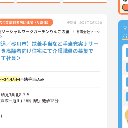
ス付き高齢者向け住宅（サ高住）
更新日：2026年02月10日
マ
社ソーシャルワークガーデンりんごの里
有限会社ソーシ
お
ク
海道／砂川市】扶養手当など手当充実♪サー
付き高齢者向け住宅にて介護職員の募集で
＜正社員＞
円～24.4万円
※諸手当込み
晴見3条北8-3-5
(函館－旭川)「砂川駅」徒歩18分
)