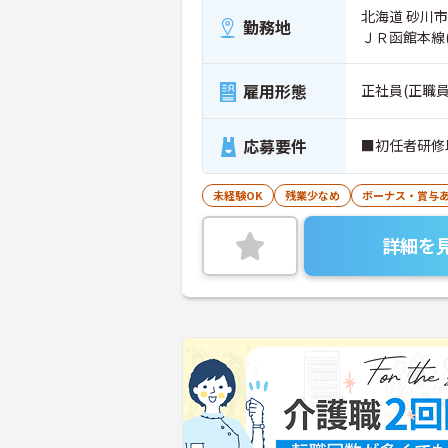
北海道 砂川市 
勤務地
ＪＲ函館本線
雇用形態
正社員(正職員
応募要件
■初任者研修
未経験OK
残業少なめ
ボーナス・賞与
詳細を