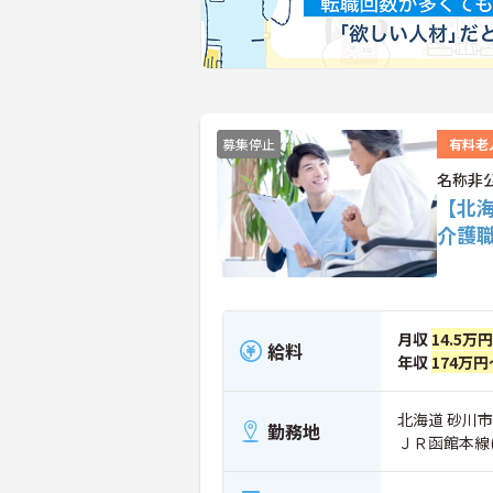
募集停止
有料老
名称非
【北
介護
月収
14.5万
給料
年収
174万円
北海道 砂川市
勤務地
ＪＲ函館本線