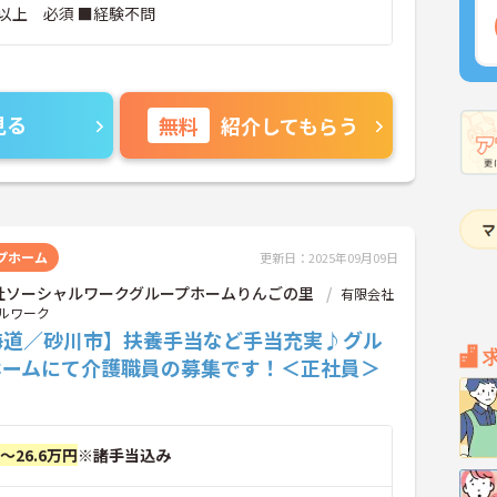
以上 必須 ■経験不問
見る
無料
紹介してもらう
プホーム
更新日：2025年09月09日
社ソーシャルワークグループホームりんごの里
有限会社
ルワーク
海道／砂川市】扶養手当など手当充実♪グル
ホームにて介護職員の募集です！＜正社員＞
円～26.6万円
※諸手当込み