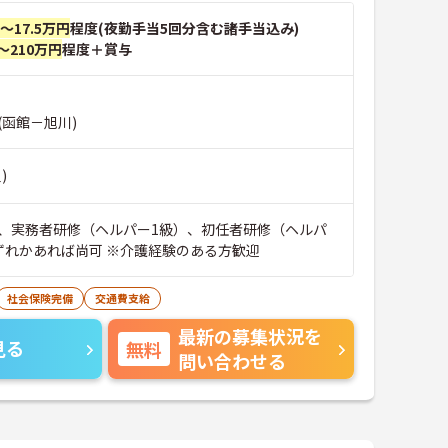
円～17.5万円
程度(夜勤手当5回分含む諸手当込み)
～210万円
程度＋賞与
(函館－旭川)
)
、実務者研修（ヘルパー1級）、初任者研修（ヘルパ
ずれかあれば尚可 ※介護経験のある方歓迎
社会保険完備
交通費支給
最新の募集状況を
見る
無料
問い合わせる