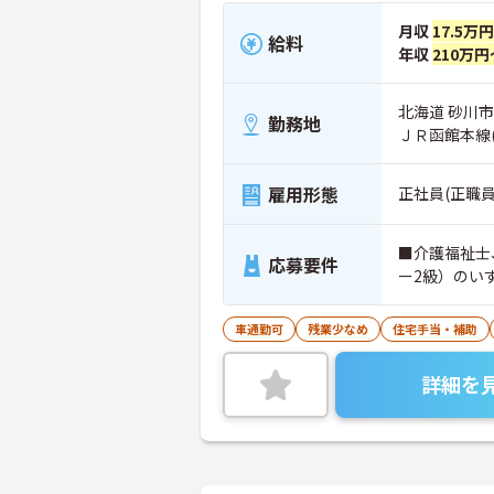
月収
17.5万
給料
年収
210万円
北海道 砂川市
勤務地
ＪＲ函館本線
雇用形態
正社員(正職員
■介護福祉士
応募要件
ー2級）のい
車通勤可
残業少なめ
住宅手当・補助
詳細を