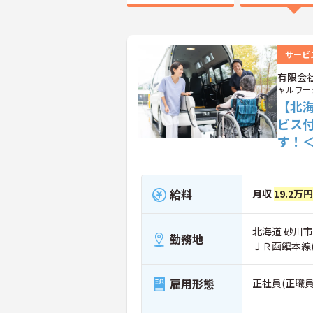
サービ
有限会
ャルワー
【北
ビス
す！
給料
月収
19.2万
北海道 砂川市 
勤務地
ＪＲ函館本線
雇用形態
正社員(正職員