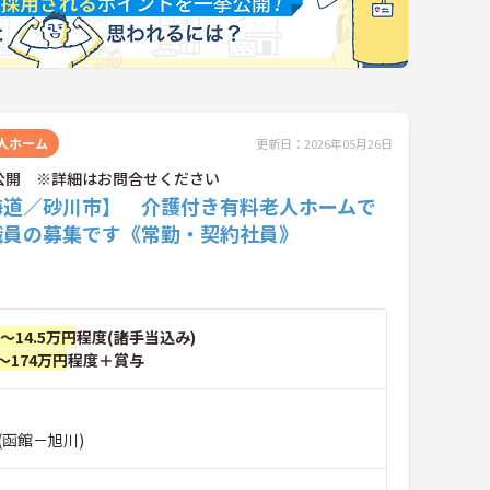
人ホーム
更新日：2026年05月26日
公開 ※詳細はお問合せください
海道／砂川市】 介護付き有料老人ホームで
職員の募集です《常勤・契約社員》
円～14.5万円
程度(諸手当込み)
～174万円
程度＋賞与
(函館－旭川)