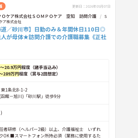
護
更新日：2026年05月07日
ＰＯケア株式会社ＳＯＭＰＯケア 空知 訪問介護
Ｓ
ケア株式会社
海道／砂川市】日勤のみ＆年間休日110日◎
法人が母体★訪問介護での介護職募集《正社
円～20.9万円
程度（諸手当込み）
～289万円
程度（賞与2回想定）
東1条北8-1-2
(函館－旭川)「砂川駅」徒歩9分
)
任者研修（ヘルパー2級）以上、介護福祉士 いずれ
クOK ■スマートフォン所持必須（業務に使用するた