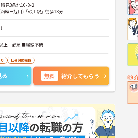
晴見3条北10-3-2
(函館－旭川)「砂川駅」徒歩18分
)
以上 必須 ■経験不問
あり
社会保険完備
見る
無料
紹介してもらう