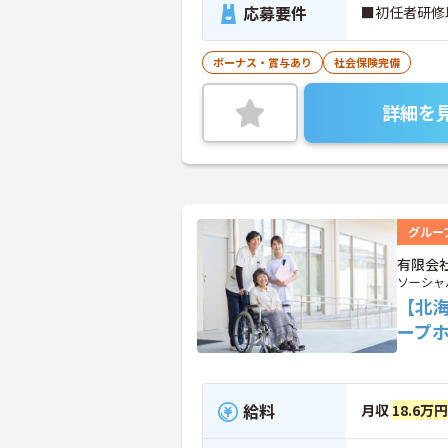
応募要件
■初任者研修
ボーナス・賞与あり
社会保険完備
詳細を
グルー
有限会
ソーシャ
【北
ープ
給料
月収
18.6万