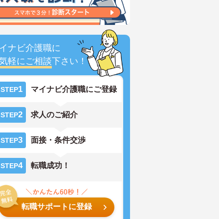
イナビ介護職に
気軽にご相談
下さい！
1
マイナビ介護職にご登録
STEP
2
求人のご紹介
STEP
3
面接・条件交渉
STEP
4
転職成功！
STEP
転職サポートに登録