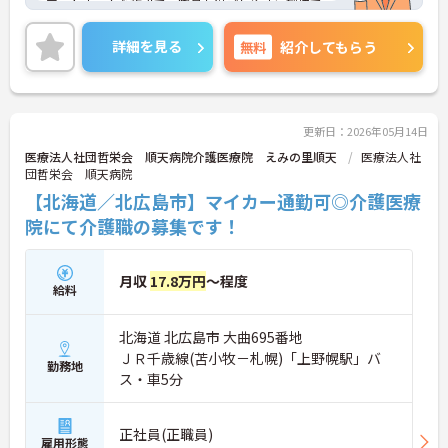
アットホームな施設で、職員も過ごしやすい環境で
す。
正社員登用制度もあり、長くご勤務いただけます。
詳細を見る
無料
紹介してもらう
介護系の経験・資格がない方もチャレンジいただ
け、資格取得支援もあり、スキルアップも目指せま
す。
ご興味ある方には、面接対策ポイントなど、さらに
詳細をお話しいたしますのでお気軽にご相談くださ
更新日：2026年05月14日
い！
医療法人社団哲栄会 順天病院介護医療院 えみの里順天
医療法人社
団哲栄会 順天病院
【北海道／北広島市】マイカー通勤可◎介護医療
院にて介護職の募集です！
月収
17.8万円
～程度
給料
北海道 北広島市 大曲695番地
ＪＲ千歳線(苫小牧－札幌)「上野幌駅」バ
勤務地
ス・車5分
正社員(正職員)
雇用形態