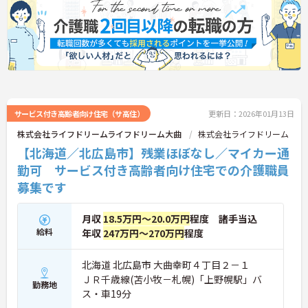
サービス付き高齢者向け住宅（サ高住）
更新日：2026年01月13日
株式会社ライフドリームライフドリーム大曲
株式会社ライフドリーム
【北海道／北広島市】残業ほぼなし／マイカー通
勤可 サービス付き高齢者向け住宅での介護職員
募集です
月収
18.5万円～20.0万円
程度 諸手当込
給料
年収
247万円～270万円
程度
北海道 北広島市 大曲幸町４丁目２－１
ＪＲ千歳線(苫小牧－札幌)「上野幌駅」バ
勤務地
ス・車19分