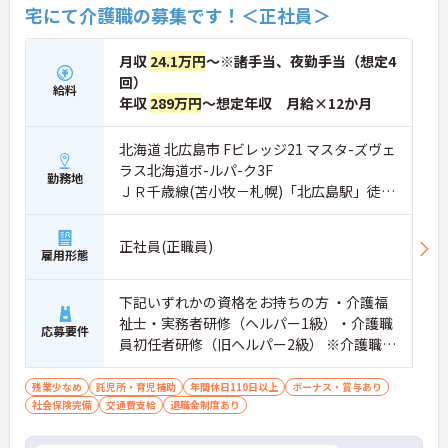
宅にて介護職の募集です！＜正社員＞
月収
24.1万円
～※諸手当、夜勤手当（想定4
回）
給料
年収
289万円
～想定年収 月給×12か月
北海道 北広島市 Fビレッジ21 マスタ-ズヴェ
ラス北海道ボ-ルパ-ク3F
勤務地
ＪＲ千歳線(苫小牧－札幌)「北広島駅」徒歩
25分
正社員(正職員)
雇用形態
下記いずれかの資格をお持ちの方 ・介護福
祉士・実務者研修（ヘルパー1級）・介護職
応募要件
員初任者研修（旧ヘルパー2級） ※介護職経
験1年以上
残業少なめ
託児所・育児補助
年間休日110日以上
ボーナス・賞与あり
社会保険完備
交通費支給
退職金制度あり