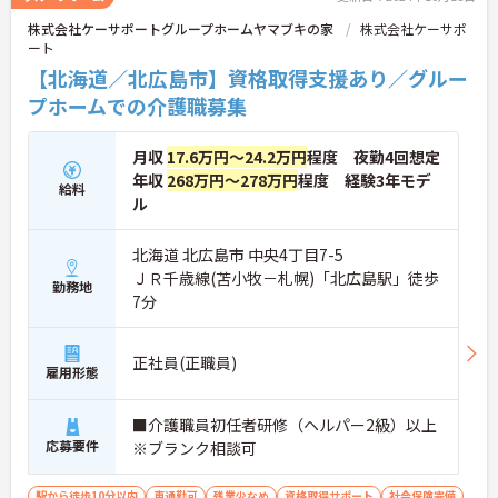
株式会社ケーサポートグループホームヤマブキの家
株式会社ケーサポ
ート
【北海道／北広島市】資格取得支援あり／グルー
プホームでの介護職募集
月収
17.6万円～24.2万円
程度 夜勤4回想定
年収
268万円～278万円
程度 経験3年モデ
給料
ル
北海道 北広島市 中央4丁目7-5
ＪＲ千歳線(苫小牧－札幌)「北広島駅」徒歩
勤務地
7分
正社員(正職員)
雇用形態
■介護職員初任者研修（ヘルパー2級）以上
応募要件
※ブランク相談可
駅から徒歩10分以内
車通勤可
残業少なめ
資格取得サポート
社会保険完備