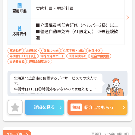
契約社員・嘱託社員
雇用形態
■介護職員初任者研修（ヘルパー2級）以上
■普通自動車免許（AT限定可） ※未経験歓
応募要件
迎
車通勤可
未経験OK
残業少なめ
住宅手当・補助
土日祝休
年間休日110日以上
資格取得サポート
研修制度あり
社会保険完備
交通費支給
退職金制度あり
北海道北広島市に位置するデイサービスでの求人で
す。
年間休日110日◎時間外も少ないので家庭ともしっ
かり両立出来ます。
住宅・資格手当も有り長く安定して働けます！
ご興味のある方は、お気軽にお問い合わせくださ
詳細を見る
無料
紹介してもらう
い。
グループホーム
更新日：2024年10月18日