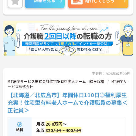
詳細を見る
無料
紹介してもらう
ご興味のある方は、マイナビ介護職までお問い合わ
せください。
更新日：2026年07月20日
MT居宅サービス株式会社住宅型有料老人ホーム 緑ヶ丘椿
MT居宅サ
ービス株式会社
【北海道／北広島市】年間休日110日◎福利厚生
充実！住宅型有料老人ホームで介護職員の募集＜
正社員＞
月収
26.0万円
～
給料
年収
320万円～400万円