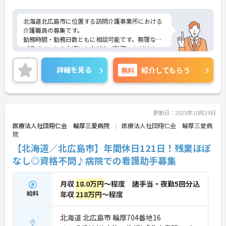
北海道北広島市に位置する訪問介護事業所における
介護職員の募集です。
勤務時間・勤務日数ともに相談可能です。無理なく
プライベートを大切にしながらご勤務いただけま
す。ご利用者に寄り添って、その方に合わせた介護
サービスの提供を行っていただける方を募集してい
詳細を見る
無料
紹介してもらう
ます。
ご興味のある方には、面接対策ポイントなど、さら
に詳細をご案内しますのでお気軽にご相談くださ
い！
更新日：2025年10月29日
医療法人社団翔仁会 輪厚三愛病院
医療法人社団翔仁会 輪厚三愛病
院
【北海道／北広島市】年間休日121日！残業ほぼ
なし◎資格不問♪病院での看護助手募集
月収
18.0万円
～程度 諸手当・夜勤5回分込
給料
年収
218万円
～程度
北海道 北広島市 輪厚704番地16