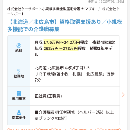
更新日：2025年08月26日
株式会社ケーサポート小規模多機能型居宅介護 ヤマブキ
株式会社ケ
ーサポート
【北海道／北広島市】資格取得支援あり／小規模
多機能での介護職募集
月収
17.6万円～24.2万円
程度 夜勤4回想定
年収
268万円～278万円
程度 経験3年モデ
給料
ル
北海道 北広島市 中央4丁目7-5
ＪＲ千歳線(苫小牧－札幌)「北広島駅」徒歩
勤務地
7分
正社員(正職員)
雇用形態
■介護職員初任者研修（ヘルパー2級）以上
応募要件
※ブランク相談可