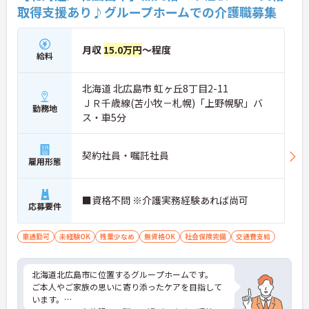
取得支援あり♪グループホームでの介護職募集
月収
15.0万円
～程度
給料
北海道 北広島市 虹ヶ丘8丁目2-11
ＪＲ千歳線(苫小牧－札幌)「上野幌駅」バ
勤務地
ス・車5分
契約社員・嘱託社員
雇用形態
■資格不問 ※介護実務経験あれば尚可
応募要件
車通勤可
未経験OK
残業少なめ
無資格OK
社会保険完備
交通費支給
北海道北広島市に位置するグループホームです。
ご本人やご家族の思いに寄り添ったケアを目指して
います。