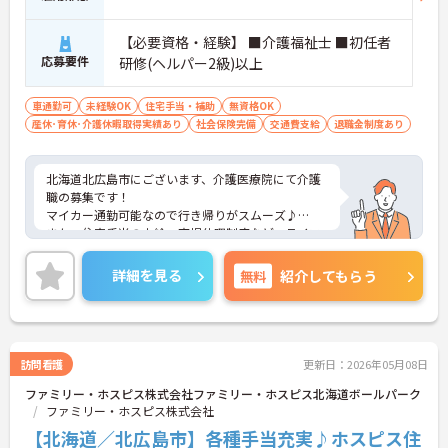
【必要資格・経験】 ■介護福祉士 ■初任者
応募要件
研修(ヘルパー2級)以上
車通勤可
未経験OK
住宅手当・補助
無資格OK
産休･育休･介護休暇取得実績あり
社会保険完備
交通費支給
退職金制度あり
北海道北広島市にございます、介護医療院にて介護
職の募集です！
マイカー通勤可能なので行き帰りがスムーズ♪
また、住宅手当の支給、育児休暇制度など、ライフ
ステージが変わっても長く働くことが出来る環境が
整っています★
詳細を見る
無料
紹介してもらう
ご興味のある方は、マイナビ介護職までお問い合わ
せください。
訪問看護
更新日：2026年05月08日
ファミリー・ホスピス株式会社ファミリー・ホスピス北海道ボールパーク
ファミリー・ホスピス株式会社
【北海道／北広島市】各種手当充実♪ホスピス住