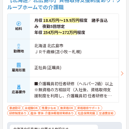
ループホームでの介護職
月収
18.6万円～19.9万円
程度 諸手当込
み 夜勤5回想定
給料
年収
254万円～272万円
程度
北海道 北広島市
勤務地
ＪＲ千歳線(苫小牧－札幌)
正社員(正職員)
雇用形態
■介護職員初任者研修（ヘルパー2級）以上
※無資格の方相談可（入社後、資格取得支
応募要件
援制度を利用し、介護職員初 任者研修を取
得） ※未経験OK
車通勤可
未経験OK
残業少なめ
無資格OK
資格取得サポート
研修制度あり
産休･育休･介護休暇取得実績あり
社会保険完備
交通費支給
北海道北広島市に位置する施設です。