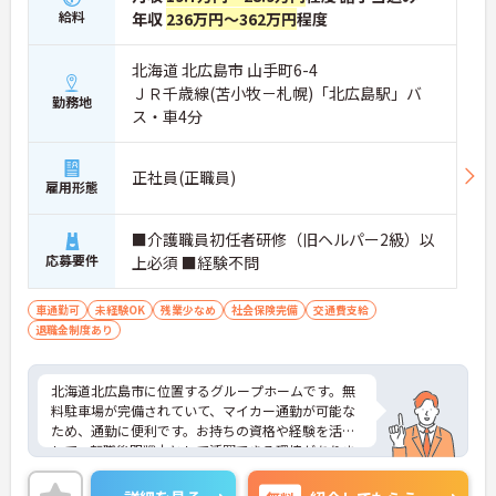
給料
年収
236万円～362万円
程度
北海道 北広島市 山手町6-4
ＪＲ千歳線(苫小牧－札幌)「北広島駅」バ
勤務地
ス・車4分
正社員(正職員)
雇用形態
■介護職員初任者研修（旧ヘルパー2級）以
応募要件
上必須 ■経験不問
車通勤可
未経験OK
残業少なめ
社会保険完備
交通費支給
退職金制度あり
北海道北広島市に位置するグループホームです。無
料駐車場が完備されていて、マイカー通勤が可能な
ため、通勤に便利です。お持ちの資格や経験を活か
して、転職後即戦力として活躍できる環境がありま
す。ご興味をお持ちの方はお気軽にお問い合わせく
ださい。