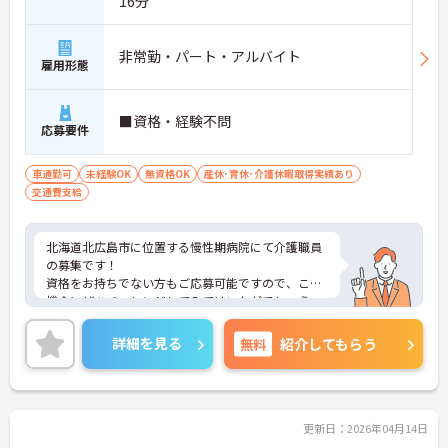
16分
開を加速させており、その経営安定性は業界内でも
群を抜いています。この盤石な経営基盤は、働くス
タッフの処遇や労務環境にもダイレクトに還元され
非常勤・パート・アルバイト
雇用形態
ています。定年65歳、最大70歳までの再雇用制度と
いった長期的な就業を支える仕組みが、単なる制度
としてだけでなく実効性を持って運用されていま
■資格・経験不問
す。「社会から必要とされる事業」を「安定した経
応募要件
営環境」で実践できることは、介護のプロフェッシ
ョナルとして腰を据えてキャリアを築く上で、最大
車通勤可
未経験OK
無資格OK
産休･育休･介護休暇取得実績あり
の安心材料となるはずです。
交通費支給
＜ライフイベントを支える「育児費補助」と多様な
働き方◎＞全スタッフが長期的にキャリアを継続で
きるよう、実効性の高い支援体制を構築している点
北海道北広島市に位置する慢性期病院にて介護職員
も見逃せません。「育児費補助制度」の導入は、大
の募集です！
切な家族との時間を守りながら、プロとしての歩み
資格をお持ちでない方もご応募可能ですので、この
を止めない環境を象徴するものです。また、職場に
機会にぜひチャレンジしてみてはいかがでしょう
は20代から60代まで幅広い年齢層のスタッフが在籍
か？
しており、性別や年齢に関わらず、個人の経験や意
週1日～勤務、日勤のみのご勤務ですので、生活リ
欲が正当に評価される文化が根付いています。
詳細を見る
無料
紹介してもらう
ズムを整えやすく無理なくご勤務いただけます♪
ご興味ある方には、面接対策ポイントなど、さらに
詳細をお話しいたしますのでお気軽にご相談くださ
い！
更新日：2026年04月14日