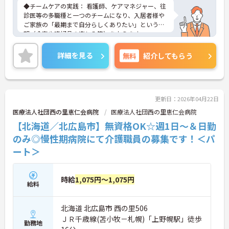
◆チームケアの実践： 看護師、ケアマネジャー、往
診医等の多職種と一つのチームになり、入居者様や
ご家族の「最期まで自分らしくありたい」という希
望（食事や嗜好品の楽しみ等）を支えます。
◆計画的な業務遂行： 訪問介護計画に基づき、時間
や内容が事前に決まったタイムスケジュールに沿っ
詳細を見る
無料
紹介してもらう
て動くため、突発的な業務が少なく、残業がほとん
ど発生しない仕組みです。
◆心身にゆとりを持てる環境： 1施設あたり20～30
名程度の少人数制。スタッフの心のケアや職場環境
の整備に注力しており、無理のないシフト管理や計
更新日：2026年04月22日
画的な有休取得を推奨する風土があります。
医療法人社団西の里恵仁会病院
医療法人社団西の里恵仁会病院
◆ホスピス未経験からの挑戦を歓迎：実際に第一線
【北海道／北広島市】無資格OK☆週1日～＆日勤
で活躍しているスタッフの多くは、一般的な介護施
設や訪問介護、さらには異業種から「新しい専門性
のみ◎慢性期病院にて介護職員の募集です！＜パ
を身につけたい」という志を持って集まったメンバ
ート＞
ーです。資格取得支援制度を活用した着実なステッ
プアップも目指せます。
＜ 東証上場グループとしての圧倒的な安定性と将来
時給
1,075円～1,075円
性＞同法人は、日本ホスピスホールディングス株式
給料
会社（東証グロース上場）の中核企業であり、終末
期ケアという社会的重要性が極めて高い分野におけ
北海道 北広島市 西の里506
るリーディングカンパニーです。年間死亡者数が増
加する「多死の時代」において、上場グループなら
ＪＲ千歳線(苫小牧－札幌)「上野幌駅」徒歩
勤務地
ではの強固な資本力と組織力を背景に全国で施設展