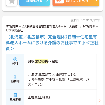
詳細を見る
無料
紹介してもらう
更新日：2026年07月07日
MT居宅サービス株式会社住宅型有料老人ホーム 大曲椿
MT居宅サー
ビス株式会社
【北海道／北広島市】完全週休2日制☆住宅型有
料老人ホームにおける介護のお仕事です♪＜正社
員＞
月収
23.5万円
～程度
給料
北海道 北広島市 大曲光3丁目1-1
ＪＲ千歳線(苫小牧－札幌)「上野幌駅」バ
勤務地
ス・車8分
正社員(正職員)
雇用形態