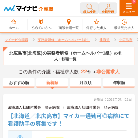
0
0
求人検索
会員登録
メニュー
ホーム
初めての方へ
面談会場一覧
保存した求人
最近見た求人
マイナビ介護職
実務者研修（ホームヘルパー1級）
北海道
北広島市
北広島市(北海道)の実務者研修（ホームヘルパー1級）
の求
人・転職一覧
22
この条件の介護・福祉求人数
非公開求人
件 ＋
おすすめ順
新着順
月収順
年収順
更新日：2026年07月22日
医療法人社団哲栄会 順天病院
医療法人社団哲栄会 順天病院
【北海道／北広島市】マイカー通勤可◎病院にて
看護助手の募集です！