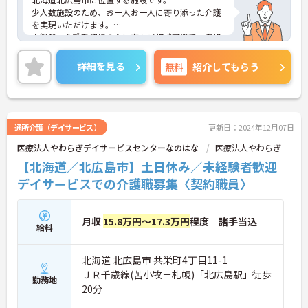
少人数施設のため、お一人お一人に寄り添った介護
を実現いただけます。
未経験・介護系資格のない方もご相談可能で、資格
取得助成制度もありますでの、働きながらスキルア
ップを目指せます。
詳細を見る
無料
紹介してもらう
ご興味ある方には、面接対策ポイントなど、さらに
詳細をお話しいたしますのでお気軽にご相談くださ
い！
通所介護（デイサービス）
更新日：2024年12月07日
医療法人やわらぎデイサービスセンターなのはな
医療法人やわらぎ
【北海道／北広島市】土日休み／未経験者歓迎
デイサービスでの介護職募集〈契約職員〉
月収
15.8万円～17.3万円
程度 諸手当込
給料
北海道 北広島市 共栄町4丁目11-1
ＪＲ千歳線(苫小牧－札幌)「北広島駅」徒歩
勤務地
20分