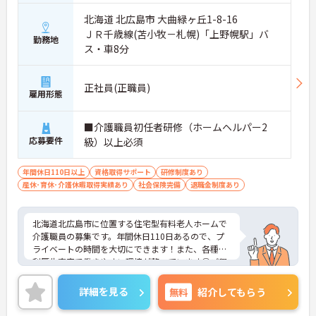
北海道 北広島市 大曲緑ヶ丘1-8-16
ＪＲ千歳線(苫小牧－札幌)「上野幌駅」バ
勤務地
ス・車8分
正社員(正職員)
雇用形態
■介護職員初任者研修（ホームヘルパー2
応募要件
級）以上必須
年間休日110日以上
資格取得サポート
研修制度あり
産休･育休･介護休暇取得実績あり
社会保険完備
退職金制度あり
北海道北広島市に位置する住宅型有料老人ホームで
介護職員の募集です。年間休日110日あるので、プ
ライベートの時間を大切にできます！また、各種福
利厚生充実で働きやすい環境が整っています◎ご興
味のある方はご面接のポイントお伝えしますのでご
気軽にお問い合わせください。
詳細を見る
無料
紹介してもらう