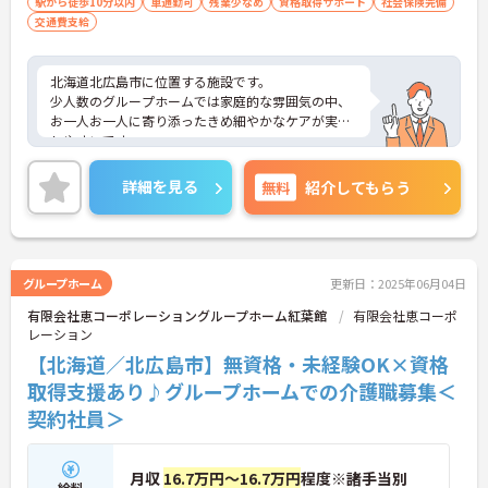
駅から徒歩10分以内
車通勤可
残業少なめ
資格取得サポート
社会保険完備
交通費支給
北海道北広島市に位置する施設です。
少人数のグループホームでは家庭的な雰囲気の中、
お一人お一人に寄り添ったきめ細やかなケアが実現
しやすいです。
ご興味ある方には、面接対策ポイントなど、さらに
詳細をお話しいたしますのでお気軽にご相談くださ
詳細を見る
無料
紹介してもらう
い！
グループホーム
更新日：2025年06月04日
有限会社恵コーポレーショングループホーム紅葉館
有限会社恵コーポ
レーション
【北海道／北広島市】無資格・未経験OK×資格
取得支援あり♪グループホームでの介護職募集＜
契約社員＞
月収
16.7万円～16.7万円
程度※諸手当別
給料