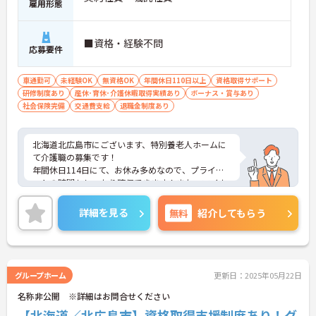
雇用形態
■資格・経験不問
応募要件
車通勤可
未経験OK
無資格OK
年間休日110日以上
資格取得サポート
研修制度あり
産休･育休･介護休暇取得実績あり
ボーナス・賞与あり
社会保険完備
交通費支給
退職金制度あり
北海道北広島市にございます、特別養老人ホームに
て介護職の募集です！
年間休日114日にて、お休み多めなので、プライベ
ートの時間もしっかり確保できます！また、マイカ
ー通勤OKなので、通勤も楽々です◎
ご興味のある方は、マイナビ介護職までお問い合わ
詳細を見る
無料
紹介してもらう
せください。
グループホーム
更新日：2025年05月22日
名称非公開 ※詳細はお問合せください
【北海道／北広島市】資格取得支援制度あり！グ