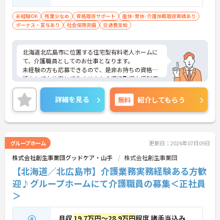
未経験OK
残業少なめ
資格取得サポート
産休･育休･介護休暇取得実績あり
ボーナス・賞与あり
社会保険完備
交通費支給
北海道北広島市に位置する住宅型有料老人ホームに
て、介護職員としてのお仕事となります。
未経験の方も応募できるので、是非お持ちの資格を
活かしてお仕事してみませんか？資格取得支援制度
もあるので、ご自身のキャリアアップも目指せま
す！
詳細を見る
無料
紹介してもらう
ご興味ある方は面接ポイントをお伝えしますので、
お気軽にお問い合わせください♪
グループホーム
更新日：2026年07月09日
株式会社創生事業団グッドケア・山手
株式会社創生事業団
【北海道／北広島市】介護業務実務経験ある方歓
迎♪グループホームにて介護職員の募集＜正社員
＞
月収
19.7万円～28.9万円
程度 諸手当込み