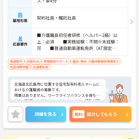
ス・車4分
契約社員・嘱託社員
雇用形態
■介護職員初任者研修（ヘルパー2級）以
上：必須 ■実務経験：不問※未経験：
応募要件
可 ■普通自動車運転免許（AT限定
可）：あれば尚可 ※PCスキル：PC操作
（文字入力など）
車通勤可
日勤のみ
資格取得サポート
産休･育休･介護休暇取得実績あり
社会保険完備
交通費支給
北海道北広島市に位置する住宅型有料老人ホームに
おける介護職員の募集です。
残業はありません。ワークライフバランスを保ちな
がらご勤務いただけます。また、マイカー通勤が可
能です。通勤が苦になりません。
ご興味のある方には、面接対策ポイントなど、さら
詳細を見る
無料
紹介してもらう
に詳細をご案内しますのでお気軽にご相談くださ
い！