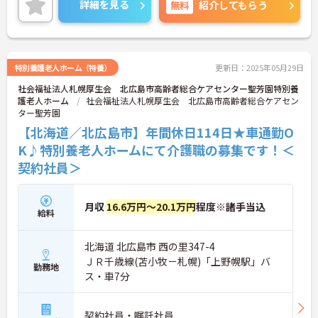
詳細を見る
無料
紹介してもらう
目指せます。ご興味ある方には、面接対策ポイント
など、さらに詳細をお話しいたしますのでお気軽に
ご相談ください！
特別養護老人ホーム（特養）
更新日：2025年05月29日
社会福祉法人札幌厚生会 北広島市高齢者総合ケアセンター聖芳園特別養
護老人ホーム
社会福祉法人札幌厚生会 北広島市高齢者総合ケアセン
ター聖芳園
【北海道／北広島市】年間休日114日★車通勤O
K♪特別養老人ホームにて介護職の募集です！＜
契約社員＞
月収
16.6万円～20.1万円
程度※諸手当込
給料
北海道 北広島市 西の里347-4
ＪＲ千歳線(苫小牧－札幌)「上野幌駅」バ
勤務地
ス・車7分
契約社員・嘱託社員