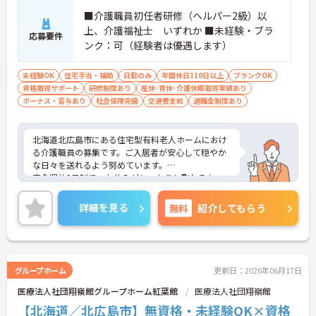
■介護職員初任者研修（ヘルパー2級）以
上、介護福祉士 いずれか ■未経験・ブラ
応募要件
ンク：可（経験者は優遇します）
未経験OK
住宅手当・補助
日勤のみ
年間休日110日以上
ブランクOK
資格取得サポート
研修制度あり
産休･育休･介護休暇取得実績あり
ボーナス・賞与あり
社会保険完備
交通費支給
退職金制度あり
北海道北広島市にある住宅型有料老人ホームにおけ
る介護職員の募集です。ご入居者が安心して穏やか
な日々を送れるよう努めています。
完全週休2日制で、お休みがしっかりと取れるた
め、プライベートとのメリハリをつけた働き方がで
きます。
詳細を見る
無料
紹介してもらう
ご興味のある方には、面接対策ポイントなど、さら
に詳細をお話しいたしますのでお気軽にご相談くだ
さい！
グループホーム
更新日：2026年06月17日
医療法人社団翔嶺館グループホーム紅葉館
医療法人社団翔嶺館
【北海道／北広島市】無資格・未経験OK×資格