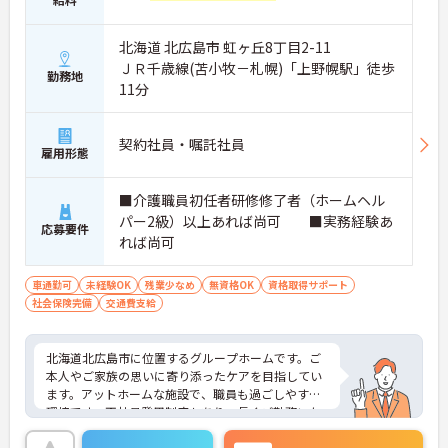
北海道 北広島市 虹ヶ丘8丁目2-11
ＪＲ千歳線(苫小牧－札幌)「上野幌駅」徒歩
勤務地
11分
契約社員・嘱託社員
雇用形態
■介護職員初任者研修修了者（ホームヘル
パー2級）以上あれば尚可 ■実務経験あ
応募要件
れば尚可
車通勤可
未経験OK
残業少なめ
無資格OK
資格取得サポート
社会保険完備
交通費支給
北海道北広島市に位置するグループホームです。ご
本人やご家族の思いに寄り添ったケアを目指してい
ます。アットホームな施設で、職員も過ごしやすい
環境です。正社員登用制度もあり、長くご勤務いた
だけます。介護系の経験・資格がない方もチャレン
ジいただけ、資格取得支援もあり、スキルアップも