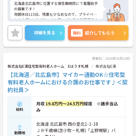
北海道北広島市に位置する慢性期病院にて看護助手
の募集です！
年間休日115日、残業も少なめなので、プライベー
トを大切にしながらスキルアップもできる環境です
◎
資格をお持ちでない方もご応募可能ですので、この
詳細を見る
無料
紹介してもらう
機会にぜひチャレンジしてみてはいかがでしょう
か？
ご興味ある方には、面接対策ポイントなど、さらに
詳細をお話しいたしますのでお気軽にご相談くださ
い！
更新日：2026年02月10日
株式会社E湯住宅型有料老人ホーム Eはうす札幌
株式会社E湯
【北海道／北広島市】マイカー通勤OK☆住宅型
有料老人ホームにおける介護のお仕事です♪＜契
約社員＞
月収
19.8万円～24.5万円
程度 ※諸手当込
給料
み
北海道 北広島市 西の里北1-1-18
ＪＲ千歳線(苫小牧－札幌)「上野幌駅」バ
勤務地