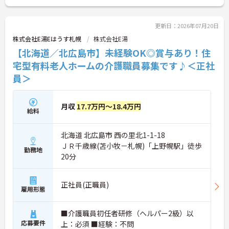
更新日：2026年07月20日
株式会社E湯Eはうす札幌
株式会社E湯
【北海道／北広島市】未経験OK◎賞与あり！住
宅型有料老人ホームの介護職員募集です♪＜正社
員＞
月収
17.7万円～18.4万円
給料
北海道 北広島市 西の里北1-1-18
ＪＲ千歳線(苫小牧－札幌)「上野幌駅」徒歩
勤務地
20分
正社員(正職員)
雇用形態
■介護職員初任者研修（ヘルパー2級）以
応募要件
上：必須 ■経験：不問