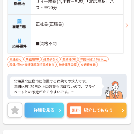
ＪＲ千歳線(苫小牧－札幌)「北広島駅」バ
勤務地
ス・車20分
正社員(正職員)
雇用形態
■資格不問
応募要件
車通勤可
未経験OK
残業少なめ
無資格OK
年間休日110日以上
産休･育休･介護休暇取得実績あり
社会保険完備
交通費支給
北海道北広島市に位置する病院での求人です。
年間休日120日以上◎残業もほぼないので、プライ
ベートとの予定が立てやすいです。
ご興味のある方は、お気軽にお問い合わせくださ
い。
詳細を見る
無料
紹介してもらう