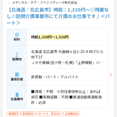
メディカル・ケア・ファシリティーズ株式会社
【北海道／北広島市】時給：1,320円～◎残業な
し☆訪問介護事業所にて介護のお仕事です♪＜パ
ート＞
時給
1,320円～1,520円
給料
北海道 北広島市 大曲緑ヶ丘2-10-4 MCFビル
地下1F
勤務地
ＪＲ千歳線(苫小牧－札幌)「上野幌駅」バ
ス・車11分
非常勤・パート・アルバイト
雇用形態
■資格：不問 ※初任者研修以上：あれば
尚可 ■実務経験：不問 ■普通自動車運転免
応募要件
許：必須
車通勤可
無資格OK
ボーナス・賞与あり
交通費支給