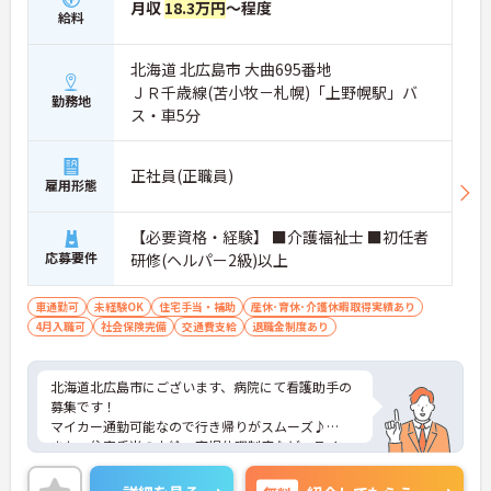
月収
18.3万円
～程度
給料
北海道 北広島市 大曲695番地
ＪＲ千歳線(苫小牧－札幌)「上野幌駅」バ
勤務地
ス・車5分
正社員(正職員)
雇用形態
【必要資格・経験】 ■介護福祉士 ■初任者
応募要件
研修(ヘルパー2級)以上
車通勤可
未経験OK
住宅手当・補助
産休･育休･介護休暇取得実績あり
4月入職可
社会保険完備
交通費支給
退職金制度あり
北海道北広島市にございます、病院にて看護助手の
募集です！
マイカー通勤可能なので行き帰りがスムーズ♪
また、住宅手当の支給、育児休暇制度など、ライフ
ステージが変わっても長く働くことが出来る環境が
整っています★