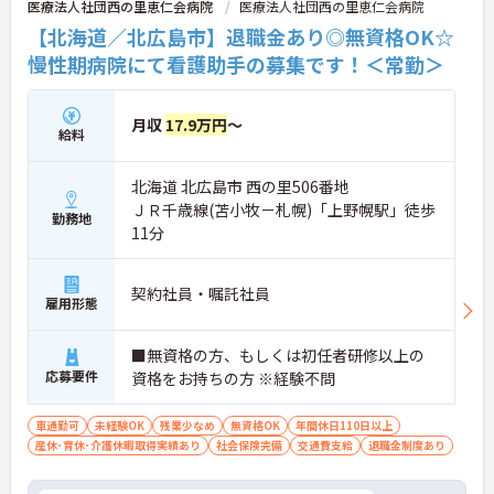
医療法人社団西の里恵仁会病院
医療法人社団西の里恵仁会病院
【北海道／北広島市】退職金あり◎無資格OK☆
慢性期病院にて看護助手の募集です！＜常勤＞
月収
17.9万円
～
給料
北海道 北広島市 西の里506番地
ＪＲ千歳線(苫小牧－札幌)「上野幌駅」徒歩
勤務地
11分
契約社員・嘱託社員
雇用形態
■無資格の方、もしくは初任者研修以上の
応募要件
資格をお持ちの方 ※経験不問
車通勤可
未経験OK
残業少なめ
無資格OK
年間休日110日以上
産休･育休･介護休暇取得実績あり
社会保険完備
交通費支給
退職金制度あり