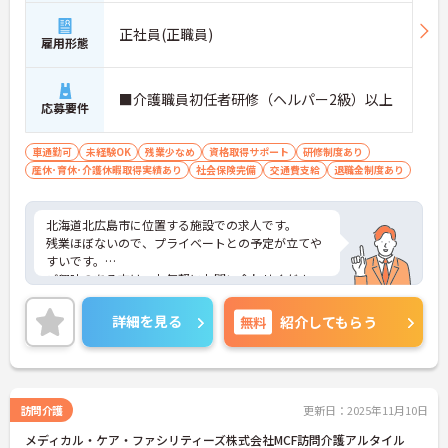
正社員(正職員)
雇用形態
■介護職員初任者研修（ヘルパー2級）以上
応募要件
車通勤可
未経験OK
残業少なめ
資格取得サポート
研修制度あり
産休･育休･介護休暇取得実績あり
社会保険完備
交通費支給
退職金制度あり
北海道北広島市に位置する施設での求人です。
残業ほぼないので、プライベートとの予定が立てや
すいです。
ご興味のある方は、お気軽にお問い合わせくださ
い。
詳細を見る
無料
紹介してもらう
訪問介護
更新日：2025年11月10日
メディカル・ケア・ファシリティーズ株式会社MCF訪問介護アルタイル