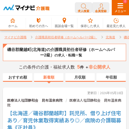
0
0
求人検索
会員登録
メニュー
ホーム
初めての方へ
面談会場一覧
保存した求人
最近見た求人
マイナビ介護職
介護職員初任者研修（ホームヘルパー2級）
北海道
磯
磯谷郡蘭越町(北海道)の介護職員初任者研修（ホームヘルパ
ー2級）
の求人・転職一覧
5
この条件の介護・福祉求人数
非公開求人
件 ＋
おすすめ順
新着順
月収順
年収順
更新日：2026年05月18日
医療法人社団静和会 昆布温泉病院
医療法人社団静和会 昆布温泉病
院
【北海道／磯谷郡蘭越町】託児所、借り上げ住宅
あり／育児休業取得実績あり◎／病院の介護職募
集《正社員》