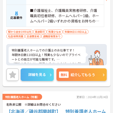
■介護福祉士、介護職員実務者研修、介護
職員初任者研修、ホームヘルパー1級、ホー
応募要件
ムヘルパー2級いずれかの資格をお持ちの方
※介護福祉士あれば尚可 ※無資格・未経験
応相談
駅から徒歩10分以内
車通勤可
残業少なめ
年間休日110日以上
社会保険完備
交通費支給
退職金制度あり
特別養護老人ホームでの介護士のお仕事です！
年間休日数110日以上！残業も少ないのでプライベ
ートとの両立が可能な職場です。
ご興味ある方には、面接のポイントなど、さらに詳
細をお話致しますのでお気軽にご相談ください。
詳細を見る
無料
紹介してもらう
特別養護老人ホーム（特養）
更新日：2024年11月24日
名称非公開 ※詳細はお問合せください
【北海道／磯谷郡蘭越町】 特別養護老人ホーム