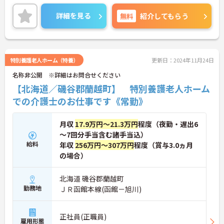
細をお話致しますのでお気軽にご相談ください。
詳細を見る
無料
紹介してもらう
特別養護老人ホーム（特養）
更新日：2024年11月24日
名称非公開 ※詳細はお問合せください
【北海道／磯谷郡蘭越町】 特別養護老人ホーム
での介護士のお仕事です《常勤》
月収
17.9万円～21.3万円
程度（夜勤・遅出6
～7回分手当含む諸手当込）
給料
年収
256万円～307万円
程度（賞与3.0ヵ月
の場合）
北海道 磯谷郡蘭越町
勤務地
ＪＲ函館本線(函館－旭川)
正社員(正職員)
雇用形態