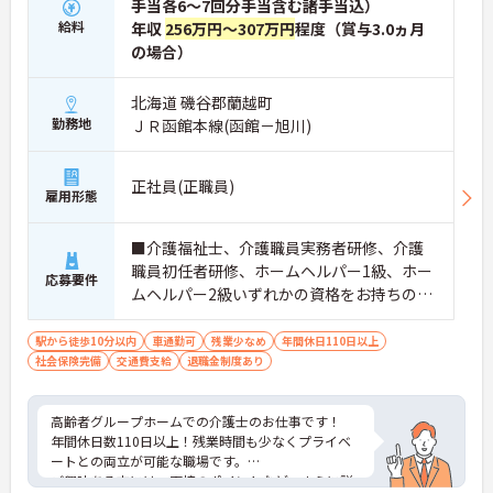
手当各6～7回分手当含む諸手当込）
給料
年収
256万円～307万円
程度（賞与3.0ヵ月
の場合）
北海道 磯谷郡蘭越町
勤務地
ＪＲ函館本線(函館－旭川)
正社員(正職員)
雇用形態
■介護福祉士、介護職員実務者研修、介護
職員初任者研修、ホームヘルパー1級、ホー
応募要件
ムヘルパー2級いずれかの資格をお持ちの方
※無資格・未経験応相談
駅から徒歩10分以内
車通勤可
残業少なめ
年間休日110日以上
社会保険完備
交通費支給
退職金制度あり
高齢者グループホームでの介護士のお仕事です！
年間休日数110日以上！残業時間も少なくプライベ
ートとの両立が可能な職場です。
ご興味ある方には、面接のポイントなど、さらに詳