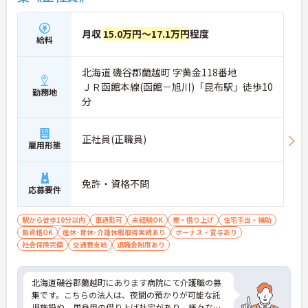
月収
15.0万円～17.1万円
程度
給料
北海道 磯谷郡蘭越町 字黄金118番地
ＪＲ函館本線(函館－旭川)「昆布駅」徒歩10
勤務地
分
正社員(正職員)
雇用形態
免許・資格不問
応募要件
駅から徒歩10分以内
車通勤可
未経験OK
寮・借り上げ
住宅手当・補助
無資格OK
産休･育休･介護休暇取得実績あり
ボーナス・賞与あり
社会保険完備
交通費支給
退職金制度あり
北海道磯谷郡蘭越町にあります病院にて介護職の募
集です。こちらの法人は、夜間の預かりが可能な託
児施設や、単身用の借り上げ社宅があり、様々な状