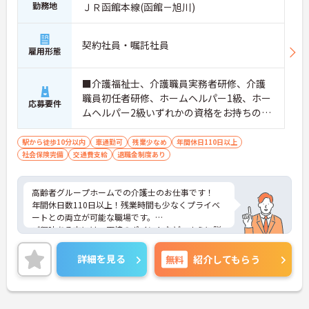
勤務地
ＪＲ函館本線(函館－旭川)
契約社員・嘱託社員
雇用形態
■介護福祉士、介護職員実務者研修、介護
職員初任者研修、ホームヘルパー1級、ホー
応募要件
ムヘルパー2級いずれかの資格をお持ちの方
※無資格・未経験応相談
駅から徒歩10分以内
車通勤可
残業少なめ
年間休日110日以上
社会保険完備
交通費支給
退職金制度あり
高齢者グループホームでの介護士のお仕事です！
年間休日数110日以上！残業時間も少なくプライベ
ートとの両立が可能な職場です。
ご興味ある方には、面接のポイントなど、さらに詳
細をお話致しますのでお気軽にご相談ください。
詳細を見る
無料
紹介してもらう