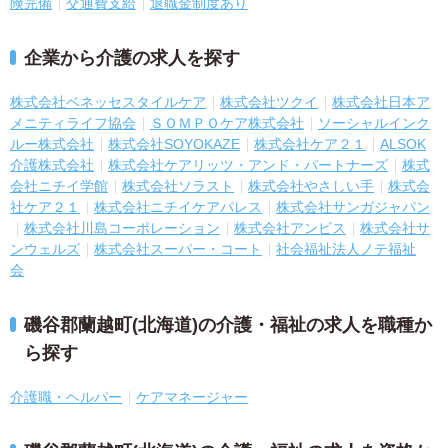
険完備
交通費支給
退職金制度あり
企業から介護の求人を探す
株式会社ベネッセスタイルケア
株式会社ツクイ
株式会社日本ア
メニティライフ協会
ＳＯＭＰＯケア株式会社
ソーシャルインク
ルー株式会社
株式会社SOYOKAZE
株式会社ケア２１
ALSOK
介護株式会社
株式会社ケアリッツ・アンド・パートナーズ
株式
会社ニチイ学館
株式会社ソラスト
株式会社やさしい手
株式会
社ケア２１
株式会社ニチイケアパレス
株式会社サンガジャパン
株式会社川島コーポレーション
株式会社アンビス
株式会社サ
ンウェルズ
株式会社スーパー・コート
社会福祉法人ノテ福祉
会
磯谷郡蘭越町(北海道)の介護・福祉の求人を職種か
ら探す
介護職・ヘルパー
ケアマネージャー