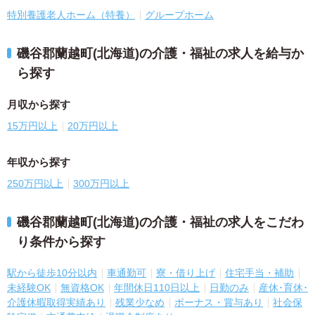
特別養護老人ホーム（特養）
グループホーム
磯谷郡蘭越町(北海道)の介護・福祉の求人を給与か
ら探す
月収から探す
15万円以上
20万円以上
年収から探す
250万円以上
300万円以上
磯谷郡蘭越町(北海道)の介護・福祉の求人をこだわ
り条件から探す
駅から徒歩10分以内
車通勤可
寮・借り上げ
住宅手当・補助
未経験OK
無資格OK
年間休日110日以上
日勤のみ
産休･育休･
介護休暇取得実績あり
残業少なめ
ボーナス・賞与あり
社会保