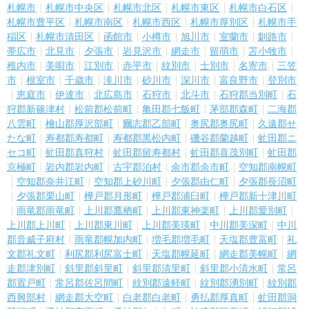
札幌市
札幌市中央区
札幌市北区
札幌市東区
札幌市白石区
札幌市豊平区
札幌市南区
札幌市西区
札幌市厚別区
札幌市手
稲区
札幌市清田区
函館市
小樽市
旭川市
室蘭市
釧路市
帯広市
北見市
夕張市
岩見沢市
網走市
留萌市
苫小牧市
稚内市
美唄市
江別市
赤平市
紋別市
士別市
名寄市
三笠
市
根室市
千歳市
滝川市
砂川市
深川市
富良野市
登別市
恵庭市
伊達市
北広島市
石狩市
北斗市
石狩郡当別町
石
狩郡新篠津村
松前郡松前町
亀田郡七飯町
茅部郡森町
二海郡
八雲町
檜山郡厚沢部町
爾志郡乙部町
奥尻郡奥尻町
久遠郡せ
たな町
寿都郡寿都町
寿都郡黒松内町
磯谷郡蘭越町
虻田郡ニ
セコ町
虻田郡真狩村
虻田郡留寿都村
虻田郡喜茂別町
虻田郡
京極町
岩内郡岩内町
古宇郡泊村
余市郡余市町
空知郡南幌町
空知郡奈井江町
空知郡上砂川町
夕張郡由仁町
夕張郡長沼町
夕張郡栗山町
樺戸郡月形町
樺戸郡浦臼町
樺戸郡新十津川町
雨竜郡雨竜町
上川郡鷹栖町
上川郡東神楽町
上川郡愛別町
上川郡上川町
上川郡東川町
上川郡美瑛町
中川郡美深町
中川
郡音威子府村
雨竜郡幌加内町
増毛郡増毛町
天塩郡豊富町
礼
文郡礼文町
利尻郡利尻富士町
天塩郡幌延町
網走郡美幌町
網
走郡津別町
斜里郡斜里町
斜里郡清里町
斜里郡小清水町
常呂
郡置戸町
常呂郡佐呂間町
紋別郡遠軽町
紋別郡湧別町
紋別郡
西興部村
網走郡大空町
白老郡白老町
勇払郡厚真町
虻田郡洞