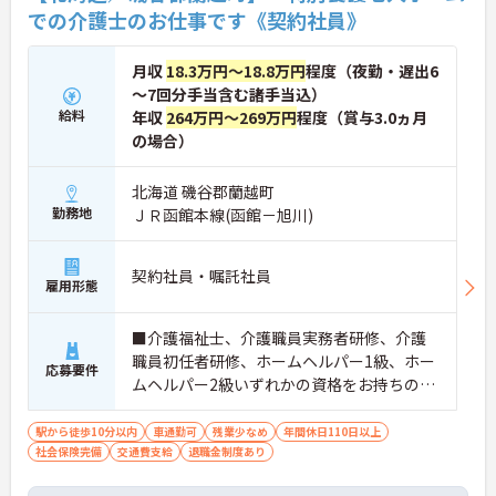
での介護士のお仕事です《契約社員》
月収
18.3万円～18.8万円
程度（夜勤・遅出6
～7回分手当含む諸手当込）
給料
年収
264万円～269万円
程度（賞与3.0ヵ月
の場合）
北海道 磯谷郡蘭越町
勤務地
ＪＲ函館本線(函館－旭川)
契約社員・嘱託社員
雇用形態
■介護福祉士、介護職員実務者研修、介護
職員初任者研修、ホームヘルパー1級、ホー
応募要件
ムヘルパー2級いずれかの資格をお持ちの方
※無資格・未経験応相談
駅から徒歩10分以内
車通勤可
残業少なめ
年間休日110日以上
社会保険完備
交通費支給
退職金制度あり