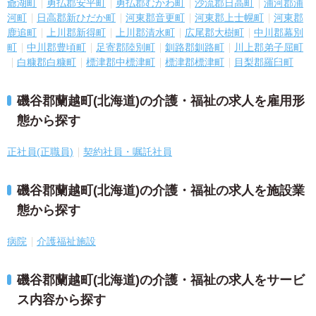
爺湖町
勇払郡安平町
勇払郡むかわ町
沙流郡日高町
浦河郡浦
河町
日高郡新ひだか町
河東郡音更町
河東郡上士幌町
河東郡
鹿追町
上川郡新得町
上川郡清水町
広尾郡大樹町
中川郡幕別
町
中川郡豊頃町
足寄郡陸別町
釧路郡釧路町
川上郡弟子屈町
白糠郡白糠町
標津郡中標津町
標津郡標津町
目梨郡羅臼町
磯谷郡蘭越町(北海道)の介護・福祉の求人を雇用形
態から探す
正社員(正職員)
契約社員・嘱託社員
磯谷郡蘭越町(北海道)の介護・福祉の求人を施設業
態から探す
病院
介護福祉施設
磯谷郡蘭越町(北海道)の介護・福祉の求人をサービ
ス内容から探す