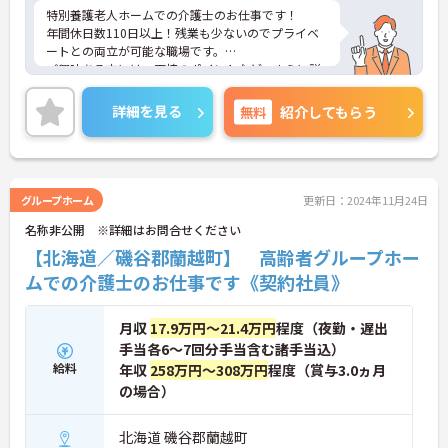
特別養護老人ホームでの介護士のお仕事です！
年間休日数110日以上！残業も少ないのでプライベ
ートとの両立が可能な職場です。
ご興味ある方には、面接のポイントなど、さらに詳
細をお話致しますのでお気軽にご相談ください。
詳細を見る
無料
紹介してもらう
グループホーム
更新日：2024年11月24日
名称非公開 ※詳細はお問合せください
【北海道／磯谷郡蘭越町】 高齢者グループホー
ムでの介護士のお仕事です《契約社員》
月収
17.9万円～21.4万円
程度（夜勤・遅出
手当各6～7回分手当含む諸手当込）
給料
年収
258万円～308万円
程度（賞与3.0ヵ月
の場合）
北海道 磯谷郡蘭越町