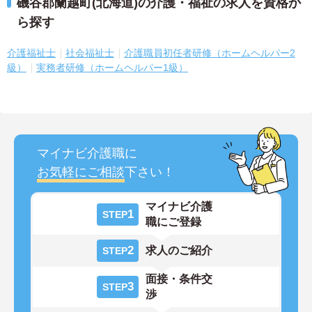
磯谷郡蘭越町(北海道)の介護・福祉の求人を資格か
ら探す
介護福祉士
社会福祉士
介護職員初任者研修（ホームヘルパー2
級）
実務者研修（ホームヘルパー1級）
マイナビ介護職に
お気軽にご相談
下さい！
マイナビ介護
1
STEP
職にご登録
2
求人のご紹介
STEP
面接・条件交
3
STEP
渉