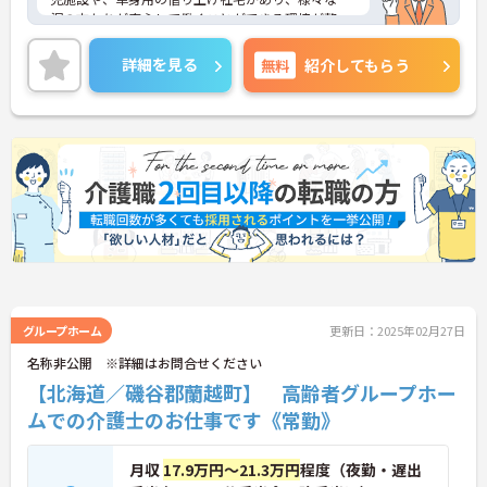
況の方たちが安心して働くことができる環境が整っ
ています。資格がない方や介護経験がない方も応募
可能なので、新しいキャリアに挑戦したいという方
詳細を見る
無料
紹介してもらう
にもおすすめです。ご興味のある方には面接のポイ
ントをお伝えしますので、お気軽にお問い合わせく
ださい。
グループホーム
更新日：2025年02月27日
名称非公開 ※詳細はお問合せください
【北海道／磯谷郡蘭越町】 高齢者グループホー
ムでの介護士のお仕事です《常勤》
月収
17.9万円～21.3万円
程度（夜勤・遅出