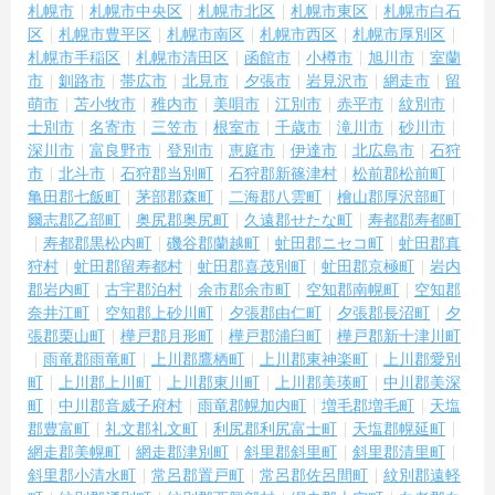
札幌市
札幌市中央区
札幌市北区
札幌市東区
札幌市白石
区
札幌市豊平区
札幌市南区
札幌市西区
札幌市厚別区
札幌市手稲区
札幌市清田区
函館市
小樽市
旭川市
室蘭
市
釧路市
帯広市
北見市
夕張市
岩見沢市
網走市
留
萌市
苫小牧市
稚内市
美唄市
江別市
赤平市
紋別市
士別市
名寄市
三笠市
根室市
千歳市
滝川市
砂川市
深川市
富良野市
登別市
恵庭市
伊達市
北広島市
石狩
市
北斗市
石狩郡当別町
石狩郡新篠津村
松前郡松前町
亀田郡七飯町
茅部郡森町
二海郡八雲町
檜山郡厚沢部町
爾志郡乙部町
奥尻郡奥尻町
久遠郡せたな町
寿都郡寿都町
寿都郡黒松内町
磯谷郡蘭越町
虻田郡ニセコ町
虻田郡真
狩村
虻田郡留寿都村
虻田郡喜茂別町
虻田郡京極町
岩内
郡岩内町
古宇郡泊村
余市郡余市町
空知郡南幌町
空知郡
奈井江町
空知郡上砂川町
夕張郡由仁町
夕張郡長沼町
夕
張郡栗山町
樺戸郡月形町
樺戸郡浦臼町
樺戸郡新十津川町
雨竜郡雨竜町
上川郡鷹栖町
上川郡東神楽町
上川郡愛別
町
上川郡上川町
上川郡東川町
上川郡美瑛町
中川郡美深
町
中川郡音威子府村
雨竜郡幌加内町
増毛郡増毛町
天塩
郡豊富町
礼文郡礼文町
利尻郡利尻富士町
天塩郡幌延町
網走郡美幌町
網走郡津別町
斜里郡斜里町
斜里郡清里町
斜里郡小清水町
常呂郡置戸町
常呂郡佐呂間町
紋別郡遠軽