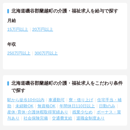
北海道磯谷郡蘭越町の介護・福祉求人を給与で探す
月給
15万円以上
20万円以上
年収
250万円以上
300万円以上
北海道磯谷郡蘭越町の介護・福祉求人をこだわり条件
で探す
駅から徒歩10分以内
車通勤可
寮・借り上げ
住宅手当・補
助
未経験OK
無資格OK
年間休日110日以上
日勤のみ
産休･育休･介護休暇取得実績あり
残業少なめ
ボーナス・賞
与あり
社会保険完備
交通費支給
退職金制度あり