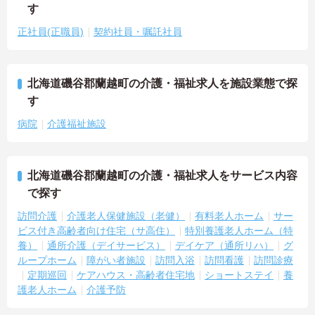
す
正社員(正職員)
契約社員・嘱託社員
北海道磯谷郡蘭越町の介護・福祉求人を施設業態で探
す
病院
介護福祉施設
北海道磯谷郡蘭越町の介護・福祉求人をサービス内容
で探す
訪問介護
介護老人保健施設（老健）
有料老人ホーム
サー
ビス付き高齢者向け住宅（サ高住）
特別養護老人ホーム（特
養）
通所介護（デイサービス）
デイケア（通所リハ）
グ
ループホーム
障がい者施設
訪問入浴
訪問看護
訪問診療
定期巡回
ケアハウス・高齢者住宅地
ショートステイ
養
護老人ホーム
介護予防