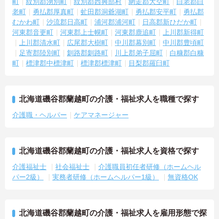
町
紋別郡湧別町
紋別郡西興部村
網走郡大空町
白老郡白
老町
勇払郡厚真町
虻田郡洞爺湖町
勇払郡安平町
勇払郡
むかわ町
沙流郡日高町
浦河郡浦河町
日高郡新ひだか町
河東郡音更町
河東郡上士幌町
河東郡鹿追町
上川郡新得町
上川郡清水町
広尾郡大樹町
中川郡幕別町
中川郡豊頃町
足寄郡陸別町
釧路郡釧路町
川上郡弟子屈町
白糠郡白糠
町
標津郡中標津町
標津郡標津町
目梨郡羅臼町
北海道磯谷郡蘭越町の介護・福祉求人を職種で探す
介護職・ヘルパー
ケアマネージャー
北海道磯谷郡蘭越町の介護・福祉求人を資格で探す
介護福祉士
社会福祉士
介護職員初任者研修（ホームヘル
パー2級）
実務者研修（ホームヘルパー1級）
無資格OK
北海道磯谷郡蘭越町の介護・福祉求人を雇用形態で探