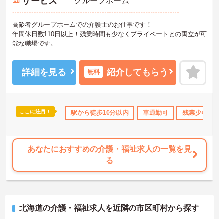
サービス
グループホーム
高齢者グループホームでの介護士のお仕事です！
年間休日数110日以上！残業時間も少なくプライベートとの両立が可
能な職場です。
ご興味ある方には、面接のポイントなど、さらに詳細をお話致しま
すのでお気軽にご相談ください。
詳細を見る
紹介してもらう
無料
ここに注目！
なめ
年間休日110日以上
駅から徒歩10分以内
社会保険完備
交通費支給
車通勤可
残業少なめ
退職金制
あなたにおすすめの介護・福祉求人の一覧を見
る
北海道の介護・福祉求人を近隣の市区町村から探す