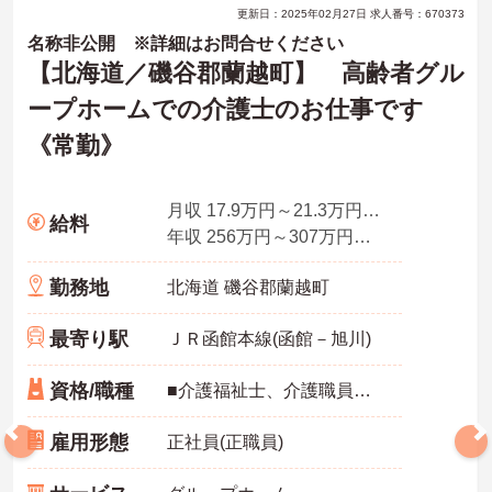
更新日：2025年02月27日 求人番号：670373
名称非公開 ※詳細はお問合せください
【北海道／磯谷郡蘭越町】 高齢者グル
ープホームでの介護士のお仕事です
《常勤》
月収 17.9万円～21.3万円程度（夜勤・遅出手当各6～7回分手当含む諸手当込）
給料
年収 256万円～307万円程度（賞与3.0ヵ月の場合）
勤務地
北海道 磯谷郡蘭越町
最寄り駅
ＪＲ函館本線(函館－旭川)
資格/職種
■介護福祉士、介護職員実務者研修、介護職員初任者研修、ホームヘルパー1級、ホームヘルパー2級いずれかの資格をお持ちの方 ※無資格・未経験応相談
雇用形態
正社員(正職員)