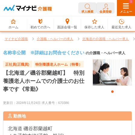
0
1
求人検索
会員登録
メニュー
ホーム
初めての方へ
面談会場一覧
保存した求人
最近見た求人
マイナビ介護職
介護職・ヘルパーの求人
北海道の介護職・ヘルパー求人
名称非公開 ※詳細はお問合せください
の介護職・ヘルパー求人
正社員(正職員)
特別養護老人ホーム（特養）
【北海道／磯谷郡蘭越町】 特別
養護老人ホームでの介護士のお仕
事です《常勤》
更新日：2024年11月24日 求人番号：670386
勤務地
北海道
磯谷郡蘭越町