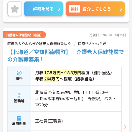
資格があれば経験は不問！丁寧なレクチャーがある
ので、未経験の方・ブランクがある方も安心してご
詳細を見る
無料
紹介してもらう
就業いただけます◎
ご興味ある方には、面接対策ポイントなど、さらに
詳細をお話しいたしますのでお気軽にご相談くださ
い！
介護老人保健施設（老健）
更新日：2026年03月25日
医療法人やわらぎ介護老人保健施設ゆう
医療法人やわらぎ
【北海道／空知郡南幌町】 介護老人保健施設で
の介護職募集！
月収
17.5万円～18.3万円
程度（諸手当込）
給料
年収
264万円
～程度（諸手当込）
北海道 空知郡南幌町 栄町1丁目1番20号
ＪＲ函館本線(函館－旭川)「野幌駅」バス・
勤務地
車20分
正社員(正職員)
雇用形態