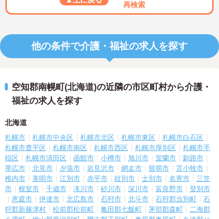
再検索
他の条件で介護・福祉の求人を探す
空知郡南幌町(北海道)の近隣の市区町村から介護・
福祉の求人を探す
北海道
札幌市
札幌市中央区
札幌市北区
札幌市東区
札幌市白石区
札幌市豊平区
札幌市南区
札幌市西区
札幌市厚別区
札幌市手
稲区
札幌市清田区
函館市
小樽市
旭川市
室蘭市
釧路市
帯広市
北見市
夕張市
岩見沢市
網走市
留萌市
苫小牧市
稚内市
美唄市
江別市
赤平市
紋別市
士別市
名寄市
三笠
市
根室市
千歳市
滝川市
砂川市
深川市
富良野市
登別市
恵庭市
伊達市
北広島市
石狩市
北斗市
石狩郡当別町
石
狩郡新篠津村
松前郡松前町
亀田郡七飯町
茅部郡森町
二海郡