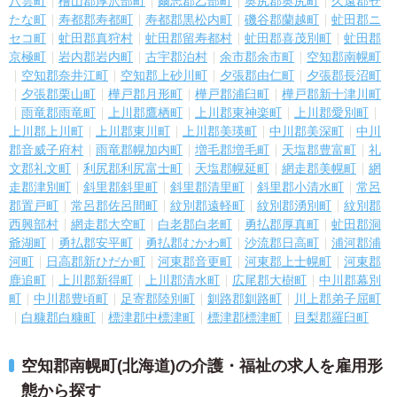
八雲町
檜山郡厚沢部町
爾志郡乙部町
奥尻郡奥尻町
久遠郡せ
たな町
寿都郡寿都町
寿都郡黒松内町
磯谷郡蘭越町
虻田郡ニ
セコ町
虻田郡真狩村
虻田郡留寿都村
虻田郡喜茂別町
虻田郡
京極町
岩内郡岩内町
古宇郡泊村
余市郡余市町
空知郡南幌町
空知郡奈井江町
空知郡上砂川町
夕張郡由仁町
夕張郡長沼町
夕張郡栗山町
樺戸郡月形町
樺戸郡浦臼町
樺戸郡新十津川町
雨竜郡雨竜町
上川郡鷹栖町
上川郡東神楽町
上川郡愛別町
上川郡上川町
上川郡東川町
上川郡美瑛町
中川郡美深町
中川
郡音威子府村
雨竜郡幌加内町
増毛郡増毛町
天塩郡豊富町
礼
文郡礼文町
利尻郡利尻富士町
天塩郡幌延町
網走郡美幌町
網
走郡津別町
斜里郡斜里町
斜里郡清里町
斜里郡小清水町
常呂
郡置戸町
常呂郡佐呂間町
紋別郡遠軽町
紋別郡湧別町
紋別郡
西興部村
網走郡大空町
白老郡白老町
勇払郡厚真町
虻田郡洞
爺湖町
勇払郡安平町
勇払郡むかわ町
沙流郡日高町
浦河郡浦
河町
日高郡新ひだか町
河東郡音更町
河東郡上士幌町
河東郡
鹿追町
上川郡新得町
上川郡清水町
広尾郡大樹町
中川郡幕別
町
中川郡豊頃町
足寄郡陸別町
釧路郡釧路町
川上郡弟子屈町
白糠郡白糠町
標津郡中標津町
標津郡標津町
目梨郡羅臼町
空知郡南幌町(北海道)の介護・福祉の求人を雇用形
態から探す