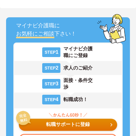
マイナビ介護職に
お気軽にご相談
下さい！
マイナビ介護
1
STEP
職にご登録
2
求人のご紹介
STEP
面接・条件交
3
STEP
渉
4
転職成功！
STEP
転職サポートに登録