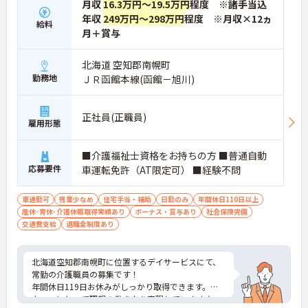
月収
16.3万円～19.5万円
程度 ※諸手当込
年収
249万円～298万円
程度 ※月収×12ヵ
給料
月＋賞与
北海道 空知郡南幌町
勤務地
ＪＲ函館本線(函館－旭川)
正社員(正職員)
雇用形態
■介護福祉士資格をお持ちの方 ■普通自動
応募要件
車運転免許（AT限定可） ■経験不問
車通勤可
残業少なめ
住宅手当・補助
日勤のみ
年間休日110日以上
産休･育休･介護休暇取得実績あり
ボーナス・賞与あり
社会保険完備
交通費支給
退職金制度あり
北海道空知郡南幌町に位置するデイサービスにて、
常勤の介護職員の募集です！
年間休日119日お休みがしっかり取得できます。ス
タッフにとって理想の働き方を実現しています♪