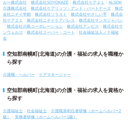
ルー株式会社
株式会社SOYOKAZE
株式会社ケア２１
ALSOK
介護株式会社
株式会社ケアリッツ・アンド・パートナーズ
株式
会社ニチイ学館
株式会社ソラスト
株式会社やさしい手
株式会
社ケア２１
株式会社ニチイケアパレス
株式会社サンガジャパン
株式会社川島コーポレーション
株式会社アンビス
株式会社サ
ンウェルズ
株式会社スーパー・コート
社会福祉法人ノテ福祉
会
空知郡南幌町(北海道)の介護・福祉の求人を職種か
ら探す
介護職・ヘルパー
ケアマネージャー
空知郡南幌町(北海道)の介護・福祉の求人を資格か
ら探す
介護福祉士
社会福祉士
介護職員初任者研修（ホームヘルパー2
級）
実務者研修（ホームヘルパー1級）