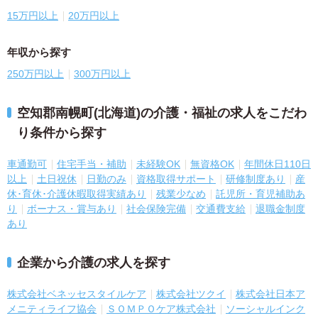
15万円以上
20万円以上
年収から探す
250万円以上
300万円以上
空知郡南幌町(北海道)の介護・福祉の求人をこだわ
り条件から探す
車通勤可
住宅手当・補助
未経験OK
無資格OK
年間休日110日
以上
土日祝休
日勤のみ
資格取得サポート
研修制度あり
産
休･育休･介護休暇取得実績あり
残業少なめ
託児所・育児補助あ
り
ボーナス・賞与あり
社会保険完備
交通費支給
退職金制度
あり
企業から介護の求人を探す
株式会社ベネッセスタイルケア
株式会社ツクイ
株式会社日本ア
メニティライフ協会
ＳＯＭＰＯケア株式会社
ソーシャルインク