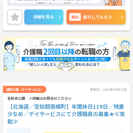
タッフにとって理想の働き方を実現しています♪
資格があれば経験は不問！丁寧なレクチャーがある
ので、未経験の方・ブランクがある方も安心してご
詳細を見る
無料
紹介してもらう
就業いただけます◎
ご興味ある方には、面接対策ポイントなど、さらに
詳細をお話しいたしますのでお気軽にご相談くださ
い！
通所介護（デイサービス）
更新日：2026年04月10日
名称非公開 ※詳細はお問合せください
【北海道／空知郡南幌町】年間休日119日／残業
少なめ／デイサービスにて介護職員の募集★≪常
勤≫