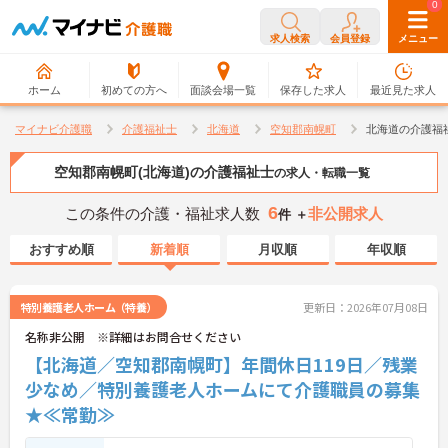
0
0
求人検索
会員登録
メニュー
ホーム
初めての方へ
面談会場一覧
保存した求人
最近見た求人
マイナビ介護職
介護福祉士
北海道
空知郡南幌町
北海道の介護福
空知郡南幌町(北海道)の介護福祉士
の求人・転職一覧
6
この条件の介護・福祉求人数
非公開求人
件 ＋
おすすめ順
新着順
月収順
年収順
特別養護老人ホーム（特養）
更新日：2026年07月08日
名称非公開 ※詳細はお問合せください
【北海道／空知郡南幌町】年間休日119日／残業
少なめ／特別養護老人ホームにて介護職員の募集
★≪常勤≫