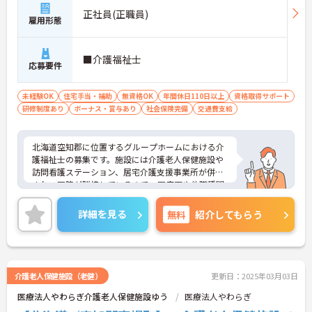
正社員(正職員)
雇用形態
■介護福祉士
応募要件
未経験OK
住宅手当・補助
無資格OK
年間休日110日以上
資格取得サポート
研修制度あり
ボーナス・賞与あり
社会保険完備
交通費支給
北海道空知郡に位置するグループホームにおける介
護福祉士の募集です。施設には介護老人保健施設や
訪問看護ステーション、居宅介護支援事業所が併設
され、医院が隣接しているので、医療面や他職種間
での連携がとりやすい環境です。
賞与4.4ヶ月分の支給実績があり、頑張りがきちんと
詳細を見る
無料
紹介してもらう
評価される職場です。
ご興味のある方には、面接対策ポイントなど、さら
に詳細をお話しいたしますのでお気軽にご相談くだ
さい！
介護老人保健施設（老健）
更新日：2025年03月03日
医療法人やわらぎ介護老人保健施設ゆう
医療法人やわらぎ