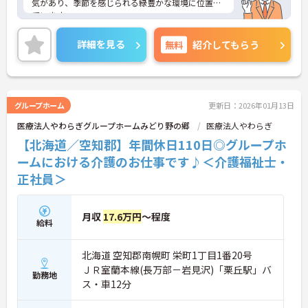
気があり、季節を感じられる緑豊かな環境に位置し
ています。
賞与4.4ヶ月分の支給実績があり、頑張りがきちんと
評価される職場です。
詳細を見る
無料
紹介してもらう
ご興味のある方には、面接対策ポイントなど、さら
に詳細をお話しいたしますのでお気軽にご相談くだ
さい！
グループホーム
更新日：2026年01月13日
医療法人やわらぎグループホームみどり野の郷
医療法人やわらぎ
【北海道／空知郡】年間休日110日◎グループホ
ームにおける介護のお仕事です♪＜介護福祉士・
正社員＞
月収
17.6万円
～程度
給料
北海道 空知郡南幌町 栄町1丁目1番20号
ＪＲ室蘭本線(長万部－岩見沢)「栗丘駅」バ
勤務地
ス・車12分