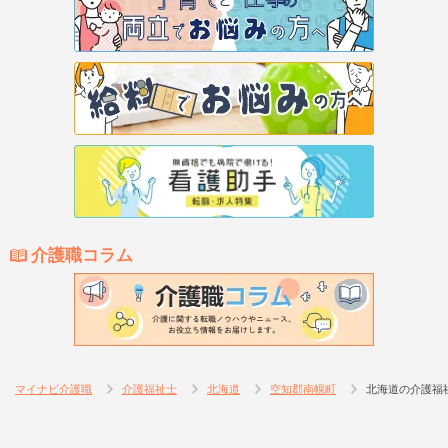
介護職コラム
マイナビ介護職
介護福祉士
北海道
空知郡南幌町
北海道の介護福