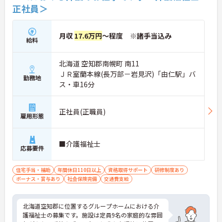
正社員＞
月収
17.6万円
～程度 ※諸手当込み
給料
北海道 空知郡南幌町 南11
ＪＲ室蘭本線(長万部－岩見沢)「由仁駅」バ
勤務地
ス・車16分
正社員(正職員)
雇用形態
■介護福祉士
応募要件
住宅手当・補助
年間休日110日以上
資格取得サポート
研修制度あり
ボーナス・賞与あり
社会保険完備
交通費支給
北海道空知郡に位置するグループホームにおける介
護福祉士の募集です。施設は定員9名の家庭的な雰囲