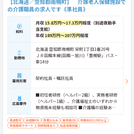
【北海道／空知郡南幌町】 介護老人保健施設で
の介護職員の求人です《準社員》
月収
15.8万円～17.3万円
程度（別途夜勤手
当支給）
給料
年収
189万円～207万円
程度
北海道 空知郡南幌町 栄町1丁目1番20号
ＪＲ函館本線(函館－旭川)「豊幌駅」バス・
勤務地
車14分
契約社員・嘱託社員
雇用形態
■初任者研修（ヘルパー2級）、実務者研修
（ヘルパー1級）、介護福祉士のいずれか※
応募要件
無資格未経験も相談可 ■介護職の経験あれ
ば尚可
車通勤可
未経験OK
残業少なめ
無資格OK
年間休日110日以上
資格取得サポート
研修制度あり
社会保険完備