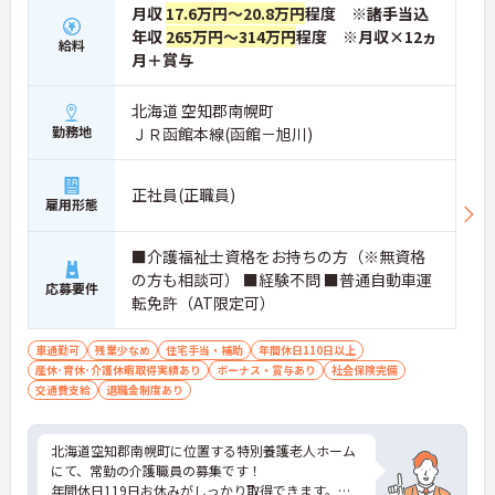
月収
17.6万円～20.8万円
程度 ※諸手当込
年収
265万円～314万円
程度 ※月収×12ヵ
給料
月＋賞与
北海道 空知郡南幌町
勤務地
ＪＲ函館本線(函館－旭川)
正社員(正職員)
雇用形態
■介護福祉士資格をお持ちの方（※無資格
の方も相談可） ■経験不問 ■普通自動車運
応募要件
転免許（AT限定可）
車通勤可
残業少なめ
住宅手当・補助
年間休日110日以上
産休･育休･介護休暇取得実績あり
ボーナス・賞与あり
社会保険完備
交通費支給
退職金制度あり
北海道空知郡南幌町に位置する特別養護老人ホーム
にて、常勤の介護職員の募集です！
年間休日119日お休みがしっかり取得できます。ス