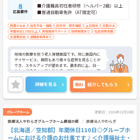
■介護職員初任者研修（ヘルパー2級）以上
応募要件
■普通自動車免許（AT限定可）
残業少なめ
住宅手当・補助
託児所・育児補助
土日祝休
日勤のみ
年間休日110日以上
資格取得サポート
研修制度あり
社会保険完備
交通費支給
退職金制度あり
地域の医療を担う老人保健施設です。同じ施設内に
デイサービス、病院もあり様々な症例を見ることが
でき、スキルアップが望めます。基本的に土、日休
みなので自身の仕事と私生活の区別がつきやすい職
場です。ご興味がある方は是非お問い合わせ下さ
い。
詳細を見る
無料
紹介してもらう
グループホーム
更新日：2026年01月28日
医療法人やわらぎグループホーム鶴城の郷
医療法人やわらぎ
【北海道／空知郡】年間休日110日◎グループホ
ームにおける介護のお仕事です♪＜介護福祉士・