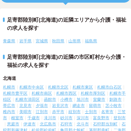
足寄郡陸別町(北海道)の近隣エリアから介護・福祉
の求人を探す
青森県
岩手県
宮城県
秋田県
山形県
福島県
足寄郡陸別町(北海道)の近隣の市区町村から介護・
福祉の求人を探す
北海道
札幌市
札幌市中央区
札幌市北区
札幌市東区
札幌市白石区
札幌市豊平区
札幌市南区
札幌市西区
札幌市厚別区
札幌市手
稲区
札幌市清田区
函館市
小樽市
旭川市
室蘭市
釧路市
帯広市
北見市
夕張市
岩見沢市
網走市
留萌市
苫小牧市
稚内市
美唄市
江別市
赤平市
紋別市
士別市
名寄市
三笠
市
根室市
千歳市
滝川市
砂川市
深川市
富良野市
登別市
恵庭市
伊達市
北広島市
石狩市
北斗市
石狩郡当別町
石
狩郡新篠津村
松前郡松前町
亀田郡七飯町
茅部郡森町
二海郡