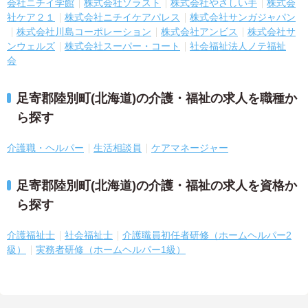
会社ニチイ学館
株式会社ソラスト
株式会社やさしい手
株式会
社ケア２１
株式会社ニチイケアパレス
株式会社サンガジャパン
株式会社川島コーポレーション
株式会社アンビス
株式会社サ
ンウェルズ
株式会社スーパー・コート
社会福祉法人ノテ福祉
会
足寄郡陸別町(北海道)の介護・福祉の求人を職種か
ら探す
介護職・ヘルパー
生活相談員
ケアマネージャー
足寄郡陸別町(北海道)の介護・福祉の求人を資格か
ら探す
介護福祉士
社会福祉士
介護職員初任者研修（ホームヘルパー2
級）
実務者研修（ホームヘルパー1級）