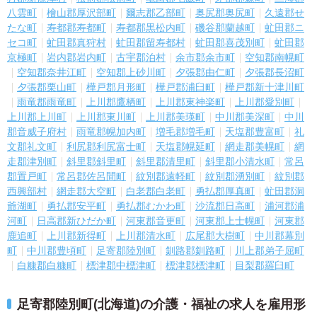
八雲町
檜山郡厚沢部町
爾志郡乙部町
奥尻郡奥尻町
久遠郡せ
たな町
寿都郡寿都町
寿都郡黒松内町
磯谷郡蘭越町
虻田郡ニ
セコ町
虻田郡真狩村
虻田郡留寿都村
虻田郡喜茂別町
虻田郡
京極町
岩内郡岩内町
古宇郡泊村
余市郡余市町
空知郡南幌町
空知郡奈井江町
空知郡上砂川町
夕張郡由仁町
夕張郡長沼町
夕張郡栗山町
樺戸郡月形町
樺戸郡浦臼町
樺戸郡新十津川町
雨竜郡雨竜町
上川郡鷹栖町
上川郡東神楽町
上川郡愛別町
上川郡上川町
上川郡東川町
上川郡美瑛町
中川郡美深町
中川
郡音威子府村
雨竜郡幌加内町
増毛郡増毛町
天塩郡豊富町
礼
文郡礼文町
利尻郡利尻富士町
天塩郡幌延町
網走郡美幌町
網
走郡津別町
斜里郡斜里町
斜里郡清里町
斜里郡小清水町
常呂
郡置戸町
常呂郡佐呂間町
紋別郡遠軽町
紋別郡湧別町
紋別郡
西興部村
網走郡大空町
白老郡白老町
勇払郡厚真町
虻田郡洞
爺湖町
勇払郡安平町
勇払郡むかわ町
沙流郡日高町
浦河郡浦
河町
日高郡新ひだか町
河東郡音更町
河東郡上士幌町
河東郡
鹿追町
上川郡新得町
上川郡清水町
広尾郡大樹町
中川郡幕別
町
中川郡豊頃町
足寄郡陸別町
釧路郡釧路町
川上郡弟子屈町
白糠郡白糠町
標津郡中標津町
標津郡標津町
目梨郡羅臼町
足寄郡陸別町(北海道)の介護・福祉の求人を雇用形