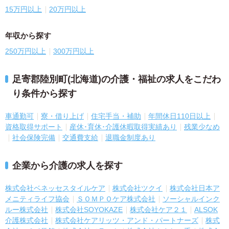
15万円以上
20万円以上
年収から探す
250万円以上
300万円以上
足寄郡陸別町(北海道)の介護・福祉の求人をこだわ
り条件から探す
車通勤可
寮・借り上げ
住宅手当・補助
年間休日110日以上
資格取得サポート
産休･育休･介護休暇取得実績あり
残業少なめ
社会保険完備
交通費支給
退職金制度あり
企業から介護の求人を探す
株式会社ベネッセスタイルケア
株式会社ツクイ
株式会社日本ア
メニティライフ協会
ＳＯＭＰＯケア株式会社
ソーシャルインク
ルー株式会社
株式会社SOYOKAZE
株式会社ケア２１
ALSOK
介護株式会社
株式会社ケアリッツ・アンド・パートナーズ
株式