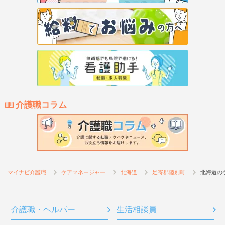
介護職コラム
マイナビ介護職
ケアマネージャー
北海道
足寄郡陸別町
北海道の
介護職・ヘルパー
生活相談員