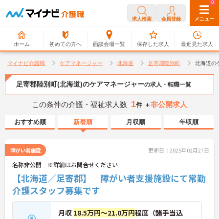
0
0
求人検索
会員登録
メニュー
ホーム
初めての方へ
面談会場一覧
保存した求人
最近見た求人
マイナビ介護職
ケアマネージャー
北海道
足寄郡陸別町
北海道の
足寄郡陸別町(北海道)のケアマネージャー
の求人・転職一覧
1
この条件の介護・福祉求人数
非公開求人
件 ＋
おすすめ順
新着順
月収順
年収順
障がい者施設
更新日：2025年02月27日
名称非公開 ※詳細はお問合せください
【北海道／足寄郡】 障がい者支援施設にて常勤
介護スタッフ募集です
月収
18.5万円～21.0万円
程度（諸手当込