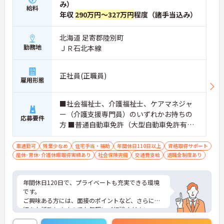
み）
給料
年収
290万円～327万円
程度（諸手当込み）
北海道 足寄郡陸別町
勤務地
ＪＲ石北本線
正社員(正職員)
雇用形態
■社会福祉士、介護福祉士、ケアマネジャ
ー（介護支援専門員）のいずれかお持ちの
応募要件
方 ■普通自動車免許（大型自動車免許有れ
ば尚良し） ※未経験者応相談
車通勤可
残業少なめ
住宅手当・補助
年間休日110日以上
資格取得サポート
産休･育休･介護休暇取得実績あり
社会保険完備
交通費支給
退職金制度あり
年間休日120日で、プライベートも充実できる環境
です。
ご興味ある方には、面接のポイントなど、さらに詳
細をお話致しますのでお気軽にご相談ください。