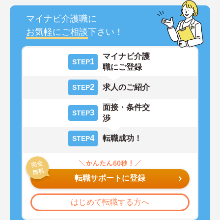
マイナビ介護職に
お気軽にご相談
下さい！
マイナビ介護
1
STEP
職にご登録
2
求人のご紹介
STEP
面接・条件交
3
STEP
渉
4
転職成功！
STEP
転職サポートに登録
はじめて転職する方へ