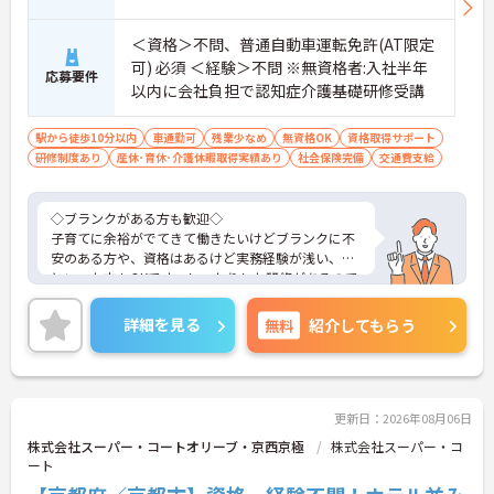
＜資格＞不問、普通自動車運転免許(AT限定
可) 必須 ＜経験＞不問 ※無資格者:入社半年
応募要件
以内に会社負担で認知症介護基礎研修受講
駅から徒歩10分以内
車通勤可
残業少なめ
無資格OK
資格取得サポート
研修制度あり
産休･育休･介護休暇取得実績あり
社会保険完備
交通費支給
◇ブランクがある方も歓迎◇
子育てに余裕がでてきて働きたいけどブランクに不
安のある方や、資格はあるけど実務経験が浅い、、
といった方もOKです。しっかりした研修があるので
心配はいりません！
待遇も充実！充実交通費あり・社保完備・休暇制度
詳細を見る
無料
紹介してもらう
…etc.働きやすい環境です。
更新日：2026年08月06日
株式会社スーパー・コートオリーブ・京西京極
株式会社スーパー・コ
ート