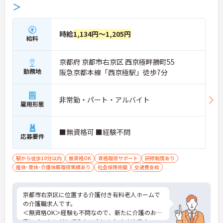
＞
時給
1,134円～1,205円
給料
京都府 京都市右京区 西京極畔勝町55
勤務地
阪急京都本線「西京極駅」徒歩7分
非常勤・パート・アルバイト
雇用形態
■無資格可 ■経験不問
応募要件
駅から徒歩10分以内
無資格OK
資格取得サポート
研修制度あり
産休･育休･介護休暇取得実績あり
社会保険完備
交通費支給
京都市右京区に位置する介護付き有料老人ホームで
の介護職求人です。
＜無資格OK＞経験も不問なので、新たに介護のお仕
事にチャレンジしてみたい方にもおすすめです。