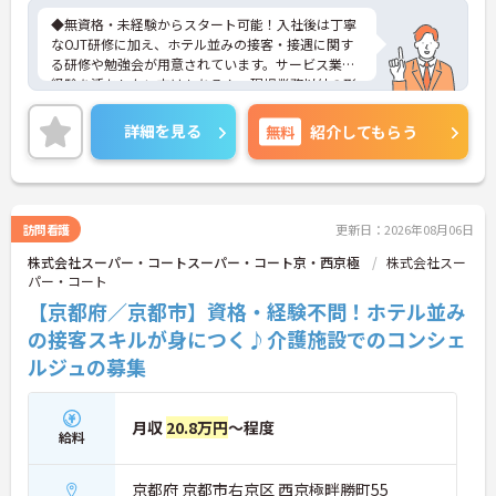
◆無資格・未経験からスタート可能！入社後は丁寧
なOJT研修に加え、ホテル並みの接客・接遇に関す
る研修や勉強会が用意されています。サービス業の
経験を活かしたい方はもちろん、現場業務以外の形
で医療・介護業界に携わりたい方にも安心のサポー
ト体制です。
詳細を見る
無料
紹介してもらう
◆受付やご家族の案内といった基本業務にとどまら
ず、ご入居者様向けのイベント企画・運営や、写
真・動画を使ったSNSの更新などもお任せします。
あなたのアイデアで施設を盛り上げ、たくさんの笑
顔を引き出せるお仕事です
訪問看護
更新日：2026年08月06日
◆「接客・接遇手当（最大月3万円）」や「ケアマ
株式会社スーパー・コートスーパー・コート京・西京極
株式会社スー
イスター手当（最大月2万円）」のほか、資格取得
パー・コート
支援制度も完備。働きながら確かなキャリアと収入
アップを目指せる環境が整っています。
【京都府／京都市】資格・経験不問！ホテル並み
の接客スキルが身につく♪介護施設でのコンシェ
ルジュの募集
月収
20.8万円
～程度
給料
京都府 京都市右京区 西京極畔勝町55