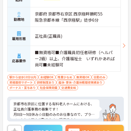
京都府 京都市右京区 西京極畔勝町55
勤務地
阪急京都本線「西京極駅」徒歩6分
正社員(正職員)
雇用形態
■無資格可■介護職員初任者研修（ヘルパ
ー2級）以上、介護福祉士 いずれかあれば
応募要件
尚可■未経験可
駅から徒歩10分以内
未経験OK
残業少なめ
無資格OK
日勤のみ
資格取得サポート
研修制度あり
産休･育休･介護休暇取得実績あり
ボーナス・賞与あり
社会保険完備
交通費支給
京都市右京区に位置する有料老人ホームにおける、
正社員介護事務の募集です！
月8日～9日休み☆日勤のみのお仕事なので、プライ
ベートとの両立が取りやすい環境です！
ご興味ある方には、面接対策ポイントなど、さらに
詳細をお話しいたしますのでお気軽にご相談くださ