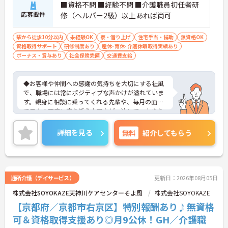
■資格不問 ■経験不問 ■介護職員初任者研
応募要件
修（ヘルパー2級）以上あれば尚可
駅から徒歩10分以内
未経験OK
寮・借り上げ
住宅手当・補助
無資格OK
資格取得サポート
研修制度あり
産休･育休･介護休暇取得実績あり
ボーナス・賞与あり
社会保険完備
交通費支給
◆お客様や仲間への感謝の気持ちを大切にする社風
で、職場には常にポジティブな声かけが溢れていま
す。親身に相談に乗ってくれる先輩や、毎月の面談
で日々の不安に寄り添う上司など、決して一人きり
にさせないフォロー体制が万全。心理的安全性が高
く、中途入社でも自然と馴染める職場です。
詳細を見る
無料
紹介してもらう
◆無資格からでもプロフェッショナルを目指せる
「資格取得支援制度」を完備しています。初任者研
修から国家資格である介護福祉士まで、現場での実
務経験を積みながら、会社からのバックアップを受
けて資格取得に挑戦できます。
通所介護（デイサービス）
更新日：2026年08月05日
◆法人独自の介護技術認定制度「ケアマイスター」
株式会社SOYOKAZE天神川ケアセンターそよ風
株式会社SOYOKAZE
により、身につけたスキルを5段階でしっかり評価
し手当で還元。さらに「目標管理シート」を用いた
【京都府／京都市右京区】特別報酬あり♪無資格
月1回の上司との面談があり、一人ひとりの不安や
可＆資格取得支援あり◎月9公休！GH／介護職
目標に寄り添う手厚いフォロー体制が整っていま