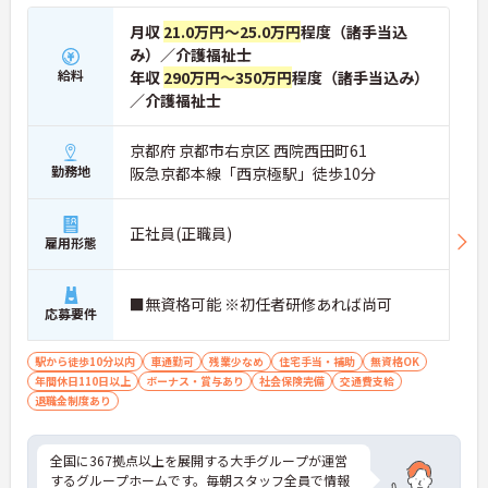
す。
月収
21.0万円～25.0万円
程度（諸手当込
み）／介護福祉士
給料
年収
290万円～350万円
程度（諸手当込み）
／介護福祉士
京都府 京都市右京区 西院西田町61
勤務地
阪急京都本線「西京極駅」徒歩10分
正社員(正職員)
雇用形態
■無資格可能 ※初任者研修あれば尚可
応募要件
駅から徒歩10分以内
車通勤可
残業少なめ
住宅手当・補助
無資格OK
年間休日110日以上
ボーナス・賞与あり
社会保険完備
交通費支給
退職金制度あり
全国に367拠点以上を展開する大手グループが運営
するグループホームです。毎朝スタッフ全員で情報