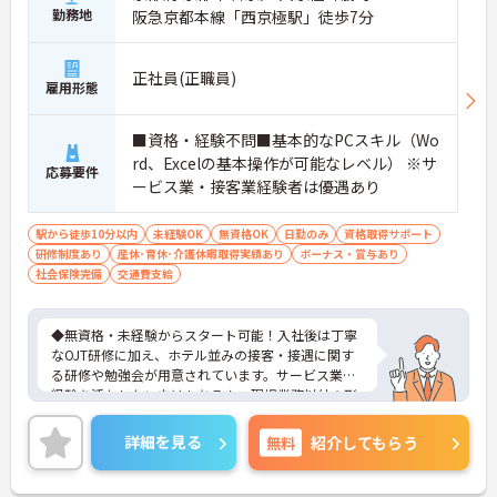
勤務地
阪急京都本線「西京極駅」徒歩7分
正社員(正職員)
雇用形態
■資格・経験不問■基本的なPCスキル（Wo
rd、Excelの基本操作が可能なレベル） ※サ
応募要件
ービス業・接客業経験者は優遇あり
駅から徒歩10分以内
未経験OK
無資格OK
日勤のみ
資格取得サポート
研修制度あり
産休･育休･介護休暇取得実績あり
ボーナス・賞与あり
社会保険完備
交通費支給
◆無資格・未経験からスタート可能！入社後は丁寧
なOJT研修に加え、ホテル並みの接客・接遇に関す
る研修や勉強会が用意されています。サービス業の
経験を活かしたい方はもちろん、現場業務以外の形
で医療・介護業界に携わりたい方にも安心のサポー
ト体制です。
詳細を見る
無料
紹介してもらう
◆受付やご家族の案内といった基本業務にとどまら
ず、ご入居者様向けのイベント企画・運営や、写
真・動画を使ったSNSの更新などもお任せします。