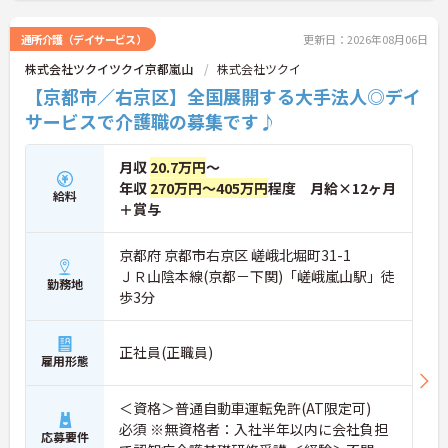
あなたのアイデアで施設を盛り上げ、たくさんの笑
顔を引き出せるお仕事です
通所介護（デイサービス）
更新日：2026年08月06日
◆「接客・接遇手当（最大月3万円）」や「ケアマ
株式会社ツクイツクイ京都嵐山
株式会社ツクイ
イスター手当（最大月2万円）」のほか、資格取得
支援制度も完備。働きながら確かなキャリアと収入
【京都市／右京区】全国展開する大手法人◎デイ
アップを目指せる環境が整っています。
サービスで介護職の募集です♪
月収
20.7万円
～
年収
270万円～405万円
程度 月給×12ヶ月
給料
＋賞与
京都府 京都市右京区 嵯峨北堀町31-1
ＪＲ山陰本線(京都－下関)「嵯峨嵐山駅」徒
勤務地
歩3分
正社員(正職員)
雇用形態
＜資格＞普通自動車運転免許(AT限定可)
必須 ※無資格者：入社半年以内に会社負担
応募要件