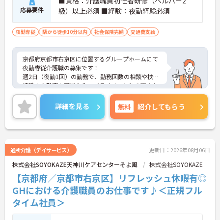
■資格：介護職員初任者研修（ヘルパー2
応募要件
級）以上必須 ■経験：夜勤経験必須
夜勤専従
駅から徒歩10分以内
社会保険完備
交通費支給
京都府京都市右京区に位置するグループホームにて
夜勤専従介護職の募集です！
週2日（夜勤1回）の勤務で、勤務回数の相談や扶養
控除内の勤務も可能な為、プライベートとの両立も
可能です！
ご興味ある方には、面接対策ポイントなど、さらに
詳細を見る
無料
紹介してもらう
詳細をお話しいたしますのでお気軽にご相談くださ
い！
通所介護（デイサービス）
更新日：2026年08月06日
株式会社SOYOKAZE天神川ケアセンターそよ風
株式会社SOYOKAZE
【京都府／京都市右京区】リフレッシュ休暇有◎
GHにおける介護職員のお仕事です♪＜正規フル
タイム社員＞