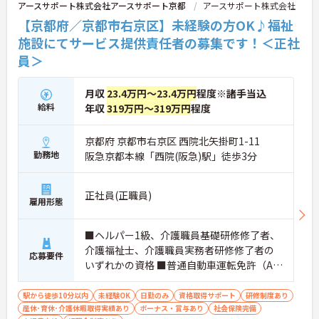
アースサポート株式会社アースサポート京都
アースサポート株式会社
続けることが可能です。
【京都府／京都市右京区】未経験の方OK♪福祉
施設にてサービス提供責任者の募集です！＜正社
員＞
月収
23.4万円～23.4万円
程度※諸手当込
給料
年収
319万円～319万円
程度
京都府 京都市右京区 西院北矢掛町1-11
勤務地
阪急京都本線「西院(阪急)駅」徒歩3分
正社員(正職員)
雇用形態
■ヘルパー1級、介護職員基礎研修修了者、
介護福祉士、介護職員実務者研修修了者の
応募要件
いずれかの資格 ■普通自動車運転免許（AT
限定可）あれば尚可 ■簡単なＰＣスキル
（ワード・エクセルなど） ■未経験の方OK
駅から徒歩10分以内
未経験OK
日勤のみ
資格取得サポート
研修制度あり
産休･育休･介護休暇取得実績あり
ボーナス・賞与あり
社会保険完備