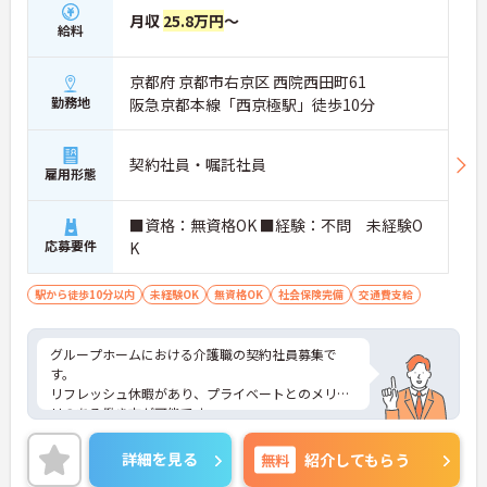
月収
25.8万円
～
給料
京都府 京都市右京区 西院西田町61
勤務地
阪急京都本線「西京極駅」徒歩10分
契約社員・嘱託社員
雇用形態
■資格：無資格OK ■経験：不問 未経験O
応募要件
K
駅から徒歩10分以内
未経験OK
無資格OK
社会保険完備
交通費支給
グループホームにおける介護職の契約社員募集で
す。
リフレッシュ休暇があり、プライベートとのメリハ
リのある働き方が可能です。
また研修制度や正社員登用制度もあり働きながらス
キルアップが目指せる環境です。
詳細を見る
無料
紹介してもらう
ご興味のある方には、面接対策ポイントなど、さら