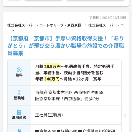
に詳細をご案内しますのでお気軽にご相談くださ
い！
更新日：2026年08月05日
株式会社スーパー・コートオリーブ・京西京極
株式会社スーパー・コ
ート
【京都府／京都市】手厚い資格取得支援！「あり
がとう」が飛び交う温かい職場◎施設での介護職
員募集
月収
26.5万円
～処遇改善手当、特定処遇手
当、業務手当、夜勤手当5回分を含む
給料
年収
348万円
～月給×12ヶ月＋賞与
京都府 京都市右京区 西京極畔勝町58
勤務地
阪急京都本線「西京極駅」徒歩7分
正社員(正職員)
雇用形態
■資格不問 ■経験不問 ■介護職員初任者研