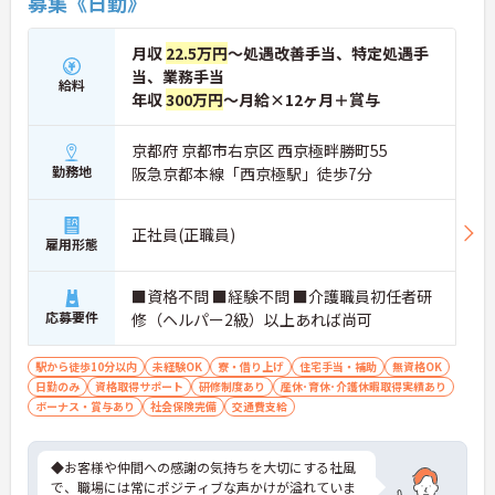
募集《日勤》
月収
22.5万円
～処遇改善手当、特定処遇手
当、業務手当
給料
年収
300万円
～月給×12ヶ月＋賞与
京都府 京都市右京区 西京極畔勝町55
勤務地
阪急京都本線「西京極駅」徒歩7分
正社員(正職員)
雇用形態
■資格不問 ■経験不問 ■介護職員初任者研
応募要件
修（ヘルパー2級）以上あれば尚可
駅から徒歩10分以内
未経験OK
寮・借り上げ
住宅手当・補助
無資格OK
日勤のみ
資格取得サポート
研修制度あり
産休･育休･介護休暇取得実績あり
ボーナス・賞与あり
社会保険完備
交通費支給
◆お客様や仲間への感謝の気持ちを大切にする社風
で、職場には常にポジティブな声かけが溢れていま