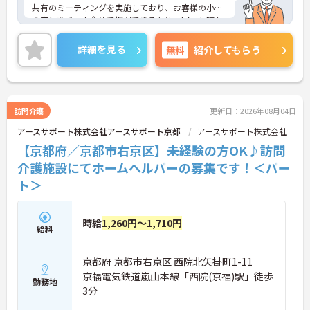
共有のミーティングを実施しており、お客様の小さ
な変化をチーム全体で把握できるため、困った時も
すぐに相談できる安心の体制が整っています。待遇
面では、賞与年2回に加え、日々の努力や売上への
詳細を見る
無料
紹介してもらう
寄与を評価する特別報酬が支給されるため、高いモ
チベーションを保ちながら勤務できる環境です。さ
らに、清潔感があれば髪色やネイルなどの規定がな
く、ご自身の個性を大切にしながら自分らしいスタ
イルで働くことができます。認知症ケアの専門性を
訪問介護
更新日：2026年08月04日
高めたい方にも最適な環境であり、手厚い研修体制
アースサポート株式会社アースサポート京都
アースサポート株式会社
を通じて働きながらスキルアップを目指すことも可
能です。年間17日のリフレッシュ休暇や定年後の再
【京都府／京都市右京区】未経験の方OK♪訪問
雇用制度など、長期的にキャリアを描ける福利厚生
介護施設にてホームヘルパーの募集です！＜パー
も大きな魅力です。
ト＞
★おすすめPOINT★
【チーム全体で情報を共有し、一人で抱え込まずに
働ける環境です】
時給
1,260円～1,710円
給料
・毎朝スタッフ全員で情報共有のミーティングを実
施しているため、お客様の変化や業務連絡を細やか
に把握できます。
京都府 京都市右京区 西院北矢掛町1-11
・困った時もすぐに相談してフォローし合える体制
京福電気鉄道嵐山本線「西院(京福)駅」徒歩
が整っているので、安心して業務に取り組むことが
勤務地
3分
期待できます。