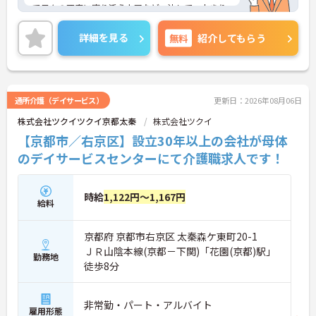
で日々の不安に寄り添う上司など、決して一人きり
にさせないフォロー体制が万全。心理的安全性が高
く、中途入社でも自然と馴染める職場です。
詳細を見る
無料
紹介してもらう
◆無資格からでもプロフェッショナルを目指せる
「資格取得支援制度」を完備しています。初任者研
修から国家資格である介護福祉士まで、現場での実
務経験を積みながら、会社からのバックアップを受
けて資格取得に挑戦できます。
通所介護（デイサービス）
更新日：2026年08月06日
◆法人独自の介護技術認定制度「ケアマイスター」
株式会社ツクイツクイ京都太秦
株式会社ツクイ
により、身につけたスキルを5段階でしっかり評価
し手当で還元。さらに「目標管理シート」を用いた
【京都市／右京区】設立30年以上の会社が母体
月1回の上司との面談があり、一人ひとりの不安や
のデイサービスセンターにて介護職求人です！
目標に寄り添う手厚いフォロー体制が整っていま
す。
時給
1,122円～1,167円
給料
京都府 京都市右京区 太秦森ケ東町20-1
ＪＲ山陰本線(京都－下関)「花園(京都)駅」
勤務地
徒歩8分
非常勤・パート・アルバイト
雇用形態