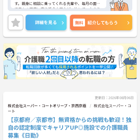
す。親身に相談に乗ってくれる先輩や、毎月の面談
で日々の不安に寄り添う上司など、決して一人きり
にさせないフォロー体制が万全。心理的安全性が高
く、中途入社でも自然と馴染める職場です。
詳細を見る
無料
紹介してもらう
◆無資格からでもプロフェッショナルを目指せる
「資格取得支援制度」を完備しています。初任者研
修から国家資格である介護福祉士まで、現場での実
務経験を積みながら、会社からのバックアップを受
けて資格取得に挑戦できます。
◆法人独自の介護技術認定制度「ケアマイスター」
により、身につけたスキルを5段階でしっかり評価
し手当で還元。さらに「目標管理シート」を用いた
月1回の上司との面談があり、一人ひとりの不安や
目標に寄り添う手厚いフォロー体制が整っていま
す。
更新日：2026年08月06日
株式会社スーパー・コートオリーブ・京西京極
株式会社スーパー・コ
ート
【京都府／京都市】無資格からの挑戦も歓迎！独
自の認定制度でキャリアUP◎施設での介護職員
募集《日勤》