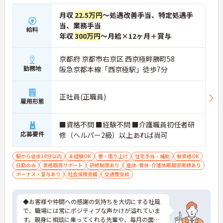
月収
22.5万円
～処遇改善手当、特定処遇手
当、業務手当
給料
年収
300万円
～月給×12ヶ月＋賞与
京都府 京都市右京区 西京極畔勝町58
勤務地
阪急京都本線「西京極駅」徒歩7分
正社員(正職員)
雇用形態
■資格不問 ■経験不問 ■介護職員初任者研
応募要件
修（ヘルパー2級）以上あれば尚可
駅から徒歩10分以内
未経験OK
寮・借り上げ
住宅手当・補助
無資格OK
日勤のみ
資格取得サポート
研修制度あり
産休･育休･介護休暇取得実績あり
ボーナス・賞与あり
社会保険完備
交通費支給
◆お客様や仲間への感謝の気持ちを大切にする社風
で、職場には常にポジティブな声かけが溢れていま
す。親身に相談に乗ってくれる先輩や、毎月の面談