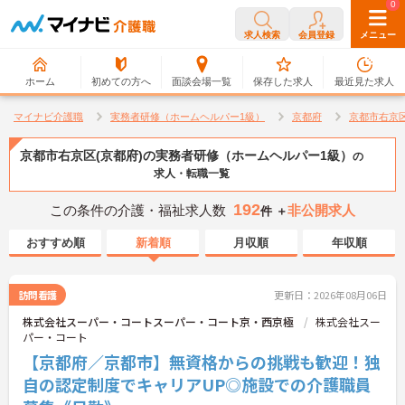
0
0
求人検索
会員登録
メニュー
ホーム
初めての方へ
面談会場一覧
保存した求人
最近見た求人
マイナビ介護職
実務者研修（ホームヘルパー1級）
京都府
京都市右京
京都市右京区(京都府)の実務者研修（ホームヘルパー1級）
の
求人・転職一覧
192
この条件の介護・福祉求人数
非公開求人
件 ＋
おすすめ順
新着順
月収順
年収順
訪問看護
更新日：2026年08月06日
株式会社スーパー・コートスーパー・コート京・西京極
株式会社スー
パー・コート
【京都府／京都市】無資格からの挑戦も歓迎！独
自の認定制度でキャリアUP◎施設での介護職員