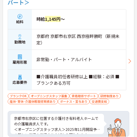
パート＞
時給
1,145円
～
給料
京都府 京都市右京区 西京極畔勝町（新規未
勤務地
定）
非常勤・パート・アルバイト
雇用形態
■介護職員初任者研修以上 ■経験：必須 ■
応募要件
ブランクある方可
ブランクOK
オープニングスタッフ募集
資格取得サポート
研修制度あり
産休･育休･介護休暇取得実績あり
ボーナス・賞与あり
交通費支給
京都市右京区に位置する介護付き有料老人ホームで
の介護職員求人です。
＜オープニングスタッフ求人＞2025年11月開設予定
の新しい施設！施設立ち上げから関われます。