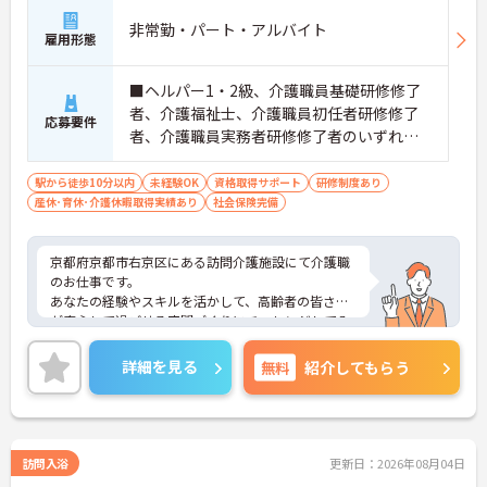
【独自の特別報酬制度により、確かな収入アップが
非常勤・パート・アルバイト
見込めます】
雇用形態
・賞与年2回に加え、施設運営への貢献やチームワ
ークを評価する特別報酬が支給される仕組みがあり
■ヘルパー1・2級、介護職員基礎研修修了
ます。
・目に見える形で日々の努力がしっかりと還元され
者、介護福祉士、介護職員初任者研修修了
応募要件
ることで、高いモチベーションを保ちながら将来的
者、介護職員実務者研修修了者のいずれか
な昇給を目指せます。
の資格 ■未経験の方OK
駅から徒歩10分以内
未経験OK
資格取得サポート
研修制度あり
【自分らしいスタイルを大切にしながら、無理のな
産休･育休･介護休暇取得実績あり
社会保険完備
いペースで働けます】
・清潔感と節度があれば髪色やネイルなどの制限が
ないため、ご自身の個性を尊重した働き方を叶えら
京都府京都市右京区にある訪問介護施設にて介護職
れます。
のお仕事です。
・月平均残業時間が少なく、年間17日のリフレッシ
あなたの経験やスキルを活かして、高齢者の皆さま
ュ休暇も取得できる環境で、心身のゆとりを維持で
が安心して過ごせる空間づくりにチャレンジしてみ
きます。
ませんか？
ご興味ある方には、面接対策ポイントなど、さらに
詳細を見る
無料
【手厚い資格取得支援や継続雇用制度で、将来の安
紹介してもらう
詳細をお話しいたしますのでお気軽にご相談くださ
心感が得られます】
い。
・勤務時間内で受講可能な資格取得サポートが整備
されているため、働きながら着実に認知症ケアの専
門性を磨けます。
訪問入浴
・65歳の定年後も70歳まで勤務可能な再雇用制度が
更新日：2026年08月04日
設けられており、一つの職場で安定して長く活躍し