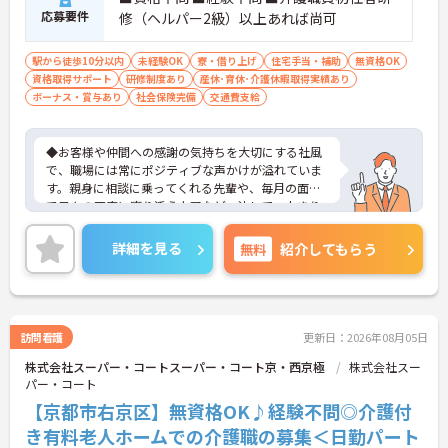
応募要件
修（ヘルパー2級）以上あれば尚可
駅から徒歩10分以内
未経験OK
寮・借り上げ
住宅手当・補助
無資格OK
資格取得サポート
研修制度あり
産休･育休･介護休暇取得実績あり
ボーナス・賞与あり
社会保険完備
交通費支給
◆お客様や仲間への感謝の気持ちを大切にする社風
で、職場には常にポジティブな声かけが溢れていま
す。親身に相談に乗ってくれる先輩や、毎月の面談
で日々の不安に寄り添う上司など、決して一人きり
にさせないフォロー体制が万全。心理的安全性が高
く、中途入社でも自然と馴染める職場です。
詳細を見る
無料
紹介してもらう
◆無資格からでもプロフェッショナルを目指せる
「資格取得支援制度」を完備しています。初任者研
修から国家資格である介護福祉士まで、現場での実
務経験を積みながら、会社からのバックアップを受
けて資格取得に挑戦できます。
訪問看護
更新日：2026年08月05日
◆法人独自の介護技術認定制度「ケアマイスター」
株式会社スーパー・コートスーパー・コート京・西京極
株式会社スー
により、身につけたスキルを5段階でしっかり評価
パー・コート
し手当で還元。さらに「目標管理シート」を用いた
月1回の上司との面談があり、一人ひとりの不安や
【京都市右京区】無資格OK♪経験不問◎介護付
目標に寄り添う手厚いフォロー体制が整っていま
き有料老人ホームでの介護職の募集＜日勤パート
す。