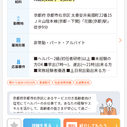
給料
京都府 京都市右京区 太秦安井奥畑町22番15
ＪＲ山陰本線(京都－下関)「花園(京都)駅」
勤務地
徒歩9分
非常勤・パート・アルバイト
雇用形態
■ヘルパー2級(初任者研修)以上 ■未経験の
方OK ■早出(7時～)、遅出(～21時)出来る方
応募要件
■実務経験者優遇 ■土日祝出勤出来る方歓
迎
駅から徒歩10分以内
車通勤可
社会保険完備
交通費支給
京都府京都市右京区にあるサービス付き高齢者向け
住宅にてヘルパーのお仕事です。あなたの経験やス
キルを活かして、高齢者の皆さまが安心して過ごせ
る空間づくりにチャレンジしてみませんか？
ご興味ある方には、面接対策ポイントなど、さらに
詳細をお話しいたしますのでお気軽にご相談くださ
詳細を見る
無料
紹介してもらう