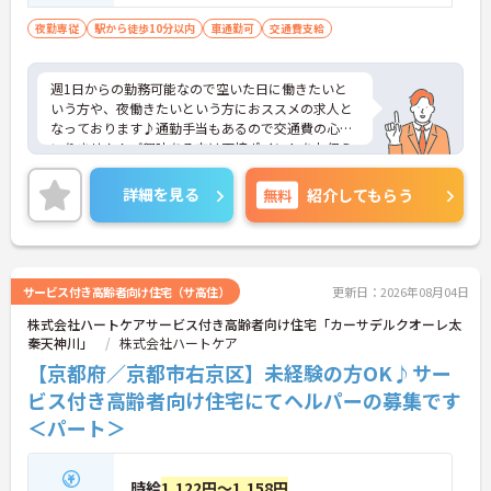
夜勤専従
駅から徒歩10分以内
車通勤可
交通費支給
週1日からの勤務可能なので空いた日に働きたいと
いう方や、夜働きたいという方におススメの求人と
なっております♪通勤手当もあるので交通費の心配
いりません！ご興味ある方は面接ポイントをお伝え
しますので、お気軽にお問い合わせください♪
詳細を見る
無料
紹介してもらう
サービス付き高齢者向け住宅（サ高住）
更新日：2026年08月04日
株式会社ハートケアサービス付き高齢者向け住宅「カーサデルクオーレ太
秦天神川」
株式会社ハートケア
【京都府／京都市右京区】未経験の方OK♪サー
ビス付き高齢者向け住宅にてヘルパーの募集です
＜パート＞
時給
1,122円～1,158円