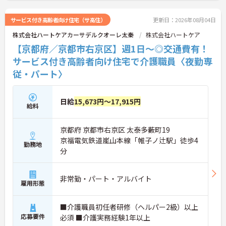
サービス付き高齢者向け住宅（サ高住）
更新日：2026年08月04日
株式会社ハートケアカーサデルクオーレ太秦
株式会社ハートケア
【京都府／京都市右京区】週1日～◎交通費有！
サービス付き高齢者向け住宅で介護職員〈夜勤専
従・パート〉
日給
15,673円～17,915円
給料
京都府 京都市右京区 太泰多藪町19
京福電気鉄道嵐山本線「帷子ノ辻駅」徒歩4
勤務地
分
非常勤・パート・アルバイト
雇用形態
■介護職員初任者研修（ヘルパー2級）以上
応募要件
必須 ■介護実務経験1年以上