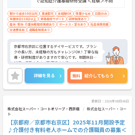
で認知症介護基礎研修受講 ＜経験＞不問
駅から徒歩10分以内
車通勤可
未経験OK
残業少なめ
日勤のみ
年間休日110日以上
資格取得サポート
研修制度あり
産休･育休･介護休暇取得実績あり
ボーナス・賞与あり
社会保険完備
交通費支給
退職金制度あり
京都市右京区に位置するデイサービスです。ブラン
クの長い方、未経験の方もチャレンジOK！丁寧な指
導・研修制度がありますので安心です。年間休日は1
19日、日勤のみのご勤務ですのでワーク・ライフ・
バランスも実現しやすいです。ご興味ある方には、
面接対策ポイントなど、さらに詳細をお話しいたし
詳細を見る
無料
紹介してもらう
ますのでお気軽にご相談ください！
更新日：2026年08月06日
株式会社スーパー・コートオリーブ・西京極
株式会社スーパー・コー
ト
【京都府／京都市右京区】2025年11月開設予定
♪介護付き有料老人ホームでの介護職員の募集＜