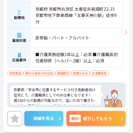
京都府 京都市右京区 太秦安井奥畑町22-15
京都市地下鉄東西線「太秦天神川駅」徒歩9
勤務地
分
非常勤・パート・アルバイト
雇用形態
■介護実務経験1年以上：必須 ■介護職員初
応募要件
任者研修（ヘルパー2級）以上：必須
夜勤専従
駅から徒歩10分以内
車通勤可
残業少なめ
交通費支給
京都府／宇治市に位置するサービス付き高齢者向け
住宅にて、介護職員としてのお仕事となります！
週1日からの勤務が可能なので、空いた日で働きた
い方や、夜働きたいという方におススメの求人とな
っております！是非資格や経験を活かしてお仕事し
てみませんか？ご興味ある方は面接ポイントをお伝
詳細を見る
無料
紹介してもらう
えしますので、お気軽にお問い合わせください♪