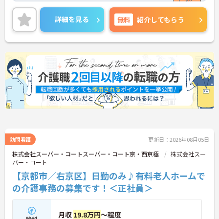
＜最寄駅からも徒歩圏内＞毎日の通勤にも便利で
す。
詳細を見る
無料
紹介してもらう
＜24時間看護師が常駐＞介護業務に集中して取り組
むことができます！
ご興味のある方には、面接対策ポイント等、さらに
詳細をお話ししますのでお気軽にご相談ください！
訪問看護
更新日：2026年08月05日
株式会社スーパー・コートスーパー・コート京・西京極
株式会社スー
パー・コート
【京都市／右京区】日勤のみ♪有料老人ホームで
の介護事務の募集です！＜正社員＞
月収
19.8万円
～程度
給料