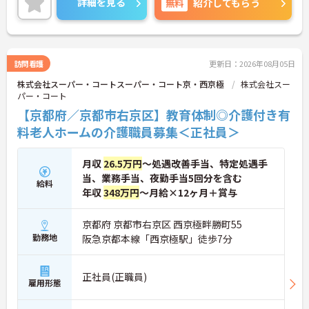
詳細を見る
無料
紹介してもらう
い。
訪問看護
更新日：2026年08月05日
株式会社スーパー・コートスーパー・コート京・西京極
株式会社スー
パー・コート
【京都府／京都市右京区】教育体制◎介護付き有
料老人ホームの介護職員募集＜正社員＞
月収
26.5万円
～処遇改善手当、特定処遇手
当、業務手当、夜勤手当5回分を含む
給料
年収
348万円
～月給×12ヶ月＋賞与
京都府 京都市右京区 西京極畔勝町55
勤務地
阪急京都本線「西京極駅」徒歩7分
正社員(正職員)
雇用形態