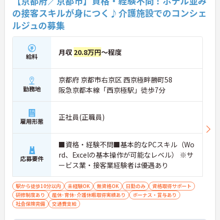
【京都府／京都市】資格・経験不問！ホテル並み
の接客スキルが身につく♪介護施設でのコンシェ
ルジュの募集
月収
20.8万円
～程度
給料
京都府 京都市右京区 西京極畔勝町58
勤務地
阪急京都本線「西京極駅」徒歩7分
正社員(正職員)
雇用形態
■資格・経験不問■基本的なPCスキル（Wo
rd、Excelの基本操作が可能なレベル） ※サ
応募要件
ービス業・接客業経験者は優遇あり
駅から徒歩10分以内
未経験OK
無資格OK
日勤のみ
資格取得サポート
研修制度あり
産休･育休･介護休暇取得実績あり
ボーナス・賞与あり
社会保険完備
交通費支給