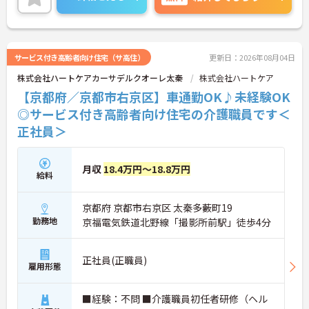
い。
サービス付き高齢者向け住宅（サ高住）
更新日：2026年08月04日
株式会社ハートケアカーサデルクオーレ太秦
株式会社ハートケア
【京都府／京都市右京区】車通勤OK♪未経験OK
◎サービス付き高齢者向け住宅の介護職員です＜
正社員＞
月収
18.4万円～18.8万円
給料
京都府 京都市右京区 太秦多藪町19
勤務地
京福電気鉄道北野線「撮影所前駅」徒歩4分
正社員(正職員)
雇用形態
■経験：不問 ■介護職員初任者研修（ヘル