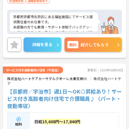
交通費支給
退職金制度あり
京都府京都市右京区にある福祉施設にてサービス提
供責任者のお仕事です。
未経験の方でも教育・サポート体制でバックアップ
してもらえるので、安心して仕事を始めることがで
きます！
ご興味ある方には、面接対策ポイントなど、さらに
詳細を見る
無料
紹介してもらう
詳細をお話しいたしますのでお気軽にご相談くださ
い。
サービス付き高齢者向け住宅（サ高住）
更新日：2026年08月04日
株式会社ハートケアカーサデルクオーレ太秦天神川
株式会社ハートケ
ア
【京都府／宇治市】週1日～OK◎昇給あり！サー
ビス付き高齢者向け住宅で介護職員♪〈パート・
夜勤専従〉
日給
15,608円～17,840円
給料