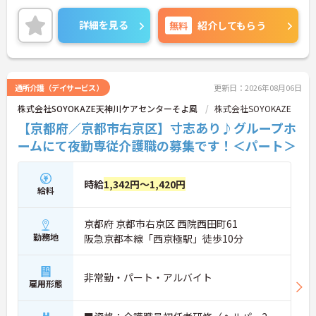
＜教育・研修体制も◎＞入職後も安心のサポート体
制が整えられています。
詳細を見る
無料
紹介してもらう
＜週2～5日勤務＞生活に合わせた働き方ができま
す。
ご興味のある方には、面接対策ポイント等、さらに
詳細をお話ししますのでお気軽にご相談ください！
通所介護（デイサービス）
更新日：2026年08月06日
株式会社SOYOKAZE天神川ケアセンターそよ風
株式会社SOYOKAZE
【京都府／京都市右京区】寸志あり♪グループホ
ームにて夜勤専従介護職の募集です！＜パート＞
時給
1,342円～1,420円
給料
京都府 京都市右京区 西院西田町61
勤務地
阪急京都本線「西京極駅」徒歩10分
非常勤・パート・アルバイト
雇用形態