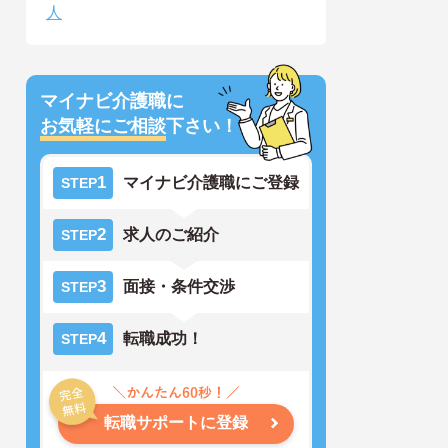
人
マイナビ介護職に
お気軽にご相談
下さい！
1
マイナビ介護職にご登録
STEP
2
求人のご紹介
STEP
3
面接・条件交渉
STEP
4
転職成功！
STEP
転職サポートに登録