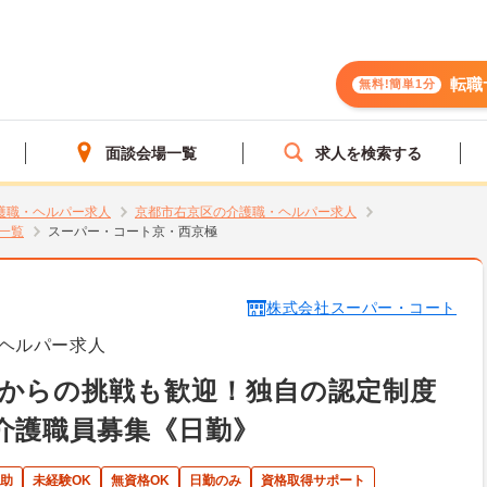
転職
無料!簡単1分
面談会場一覧
求人を検索する
護職・ヘルパー求人
京都市右京区の介護職・ヘルパー求人
一覧
スーパー・コート京・西京極
株式会社スーパー・コート
ヘルパー求人
からの挑戦も歓迎！独自の認定制度
介護職員募集《日勤》
助
未経験OK
無資格OK
日勤のみ
資格取得サポート