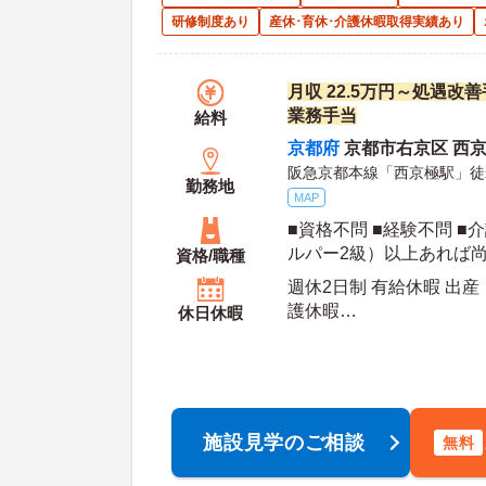
研修制度あり
産休･育休･介護休暇取得実績あり
月収 22.5万円～処遇
業務手当
給料
京都府
京都市右京区 西京
阪急京都本線「西京極駅」徒
勤務地
MAP
■資格不問 ■経験不問 
ルパー2級）以上あれば
資格/職種
週休2日制 有給休暇 出産
護休暇
休日休暇
年間休日日数：107日
施設見学のご相談
無料