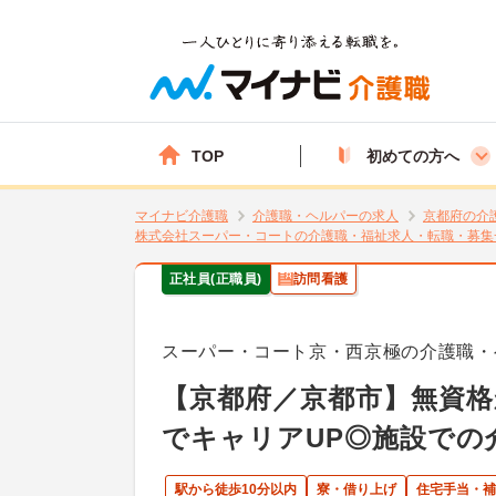
TOP
初めての方へ
マイナビ介護職
介護職・ヘルパーの求人
京都府の介
株式会社スーパー・コートの介護職・福祉求人・転職・募集
正社員(正職員)
訪問看護
スーパー・コート京・西京極の介護職・
【京都府／京都市】無資格
でキャリアUP◎施設での
駅から徒歩10分以内
寮・借り上げ
住宅手当・補