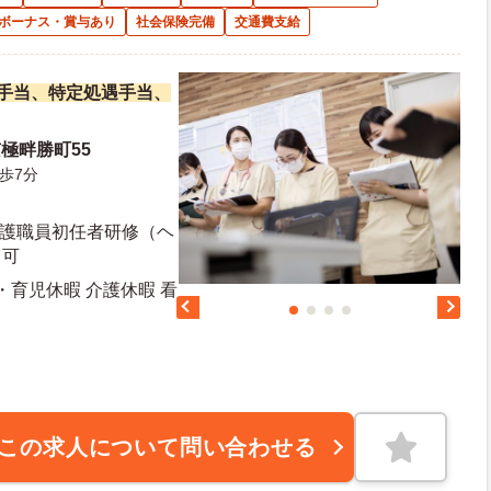
ボーナス・賞与あり
社会保険完備
交通費支給
改善手当、特定処遇手当、
極畔勝町55
歩7分
■介護職員初任者研修（ヘ
尚可
・育児休暇 介護休暇 看
この求人について問い合わせる