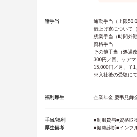
諸手当
通勤手当（上限50,
借上げ寮について
残業手当（時間外
資格手当
その他手当（処遇改善
300円／回、ケアマ
15,000円／月、子
※入社後の受験にて合
福利厚生
企業年金 慶弔見舞
手当/福利
■制服貸与■資格取
厚生備考
■健康診断■インフ