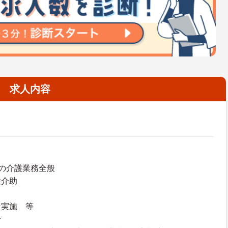
求人内容
の介護業務全般
泄介助
ン実施 等
★