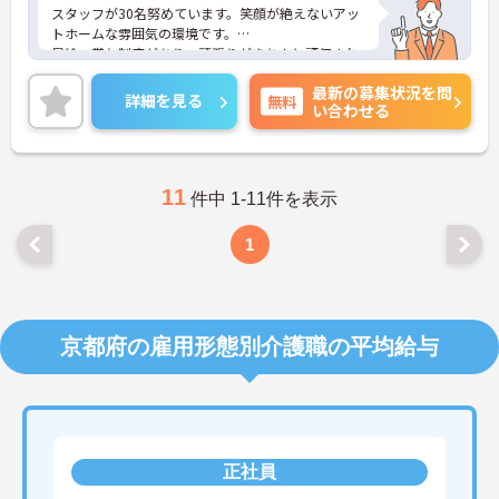
スタッフが30名努めています。笑顔が絶えないアッ
トホームな雰囲気の環境です。
昇給・賞与制度があり、頑張りがきちんと評価され
る職場です。また、通勤が自転車やバイクも選べる
最新の募集状況を問
ので、便利な通勤手段を選択できます。
詳細を見る
無料
い合わせる
ご興味のある方には、面接対策ポイントなど、さら
に詳細をお話しいたしますのでお気軽にご相談くだ
さい！
11
件中 1-11件を表示
1
京都府の雇用形態別介護職の平均給与
正社員