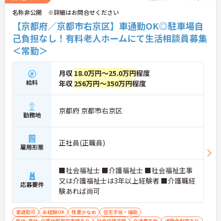
名称非公開 ※詳細はお問合せください
【京都府／京都市右京区】車通勤OK◎駐車場自
己負担なし！有料老人ホームにて生活相談員募集
＜常勤＞
月収
18.0万円～25.0万円
程度
給料
年収
256万円～350万円
程度
京都府 京都市右京区
勤務地
正社員(正職員)
雇用形態
■社会福祉士 ■介護福祉士 ■社会福祉主事
又は介護福祉士は3年以上経験者 ■介護職経
応募要件
験あれば尚可
車通勤可
未経験OK
残業少なめ
住宅手当・補助
産休･育休･介護休暇取得実績あり
社会保険完備
交通費支給
退職金制度あり