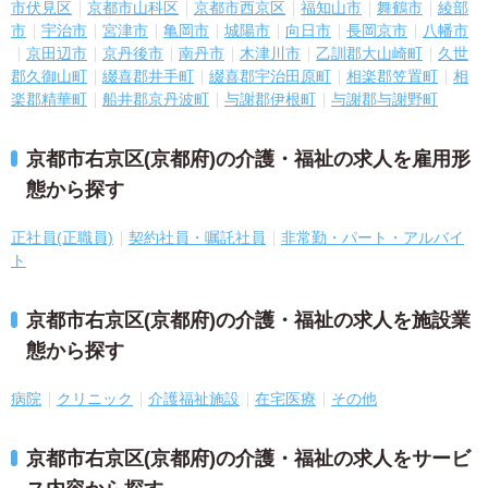
市伏見区
京都市山科区
京都市西京区
福知山市
舞鶴市
綾部
市
宇治市
宮津市
亀岡市
城陽市
向日市
長岡京市
八幡市
京田辺市
京丹後市
南丹市
木津川市
乙訓郡大山崎町
久世
郡久御山町
綴喜郡井手町
綴喜郡宇治田原町
相楽郡笠置町
相
楽郡精華町
船井郡京丹波町
与謝郡伊根町
与謝郡与謝野町
京都市右京区(京都府)の介護・福祉の求人を雇用形
態から探す
正社員(正職員)
契約社員・嘱託社員
非常勤・パート・アルバイ
ト
京都市右京区(京都府)の介護・福祉の求人を施設業
態から探す
病院
クリニック
介護福祉施設
在宅医療
その他
京都市右京区(京都府)の介護・福祉の求人をサービ