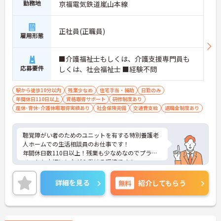
勤務地
京福電気鉄道嵐山本線
正社員(正職員)
雇用形態
■介護福祉士もしくは、介護支援専門員も
応募要件
しくは、社会福祉士 ■経験不問
駅から徒歩10分以内
残業少なめ
住宅手当・補助
日勤のみ
年間休日110日以上
資格取得サポート
研修制度あり
産休･育休･介護休暇取得実績あり
社会保険完備
交通費支給
退職金制度あり
聴覚障がい者のためのユニットを有する特別養護老
人ホームでの生活相談員のお仕事です！
年間休日数110日以上！残業も少なめなのでプライ
ベートも大切にしながら働ける環境です！
ご興味ある方には、面接のポイントなど、さらに詳
細をお話致しますのでお気軽にご相談ください。プ
詳細を見る
無料
紹介してもらう
リセプター制度がありますので、教育体制も充実し
ております。
2020年4月の入社も可能ですのでぜひ一度ご相談下
さい！