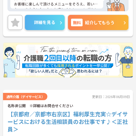
お客様に楽しんで頂けるメニューをそろえ、若いス
タッフを中心にわいわいと楽しくトレーニングをし
ています。
ご興味ある方には、面接対策ポイントなど、さらに
詳細を見る
無料
紹介してもらう
詳細をお話しいたしますのでお気軽にご相談くださ
い！
通所介護（デイサービス）
更新日：2026年06月09日
名称非公開 ※詳細はお問合せください
【京都府／京都市右京区】福利厚生充実☆デイサ
ービスにおける生活相談員のお仕事です♪＜正社
員＞