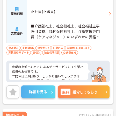
分
正社員(正職員)
雇用形態
■介護福祉士、社会福祉士、社会福祉主事
任用資格、精神保健福祉士、介護支援専門
応募要件
員（ケアマネジャー）のいずれかの資格 ■
生活相談員業務経験不問 ■普通自動車免許
（AT限定可）
車通勤可
未経験OK
無資格OK
日勤のみ
年間休日110日以上
資格取得サポート
高収入
社会保険完備
交通費支給
京都府京都市右京区にあるデイサービスにて生活相
談員のお仕事です。
年間休日110日あり、しっかり働いてしっかり休め
る、社員にとって理想の働き方を実現できます♪
ご興味ある方には、面接対策ポイントなど、さらに
詳細をお話しいたしますのでお気軽にご相談くださ
詳細を見る
無料
紹介してもらう
い。
有料老人ホーム
更新日：2025年08月06日