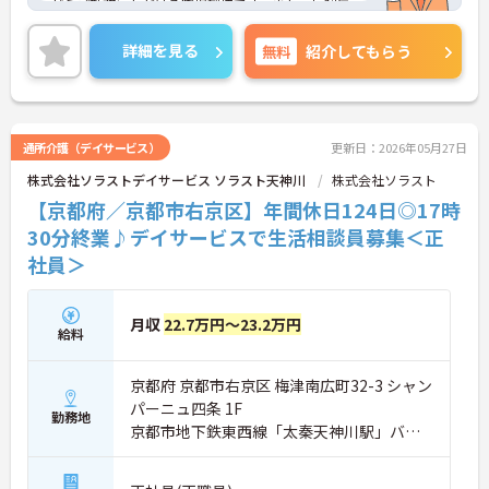
がらご勤務いただける職場環境です。また、福利厚
生が充実しています。働きやすい環境が整ってお
り、長くご勤務いただけます。
詳細を見る
無料
紹介してもらう
ご興味のある方には、面接対策ポイントなど、さら
に詳細をお話しいたしますのでお気軽にご相談くだ
さい！
通所介護（デイサービス）
更新日：2026年05月27日
株式会社ソラストデイサービス ソラスト天神川
株式会社ソラスト
【京都府／京都市右京区】年間休日124日◎17時
30分終業♪デイサービスで生活相談員募集＜正
社員＞
月収
22.7万円～23.2万円
給料
京都府 京都市右京区 梅津南広町32-3 シャン
パーニュ四条 1F
勤務地
京都市地下鉄東西線「太秦天神川駅」バ
ス・車8分