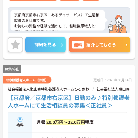
京都府京都市右京区にあるデイサービスにて生活相
談員のお仕事です。
お持ちの資格や経験を活かして、転職後即戦力とし
て活躍できる環境があります。
ご興味ある方には、面接対策ポイントなど、さらに
詳細をお話しいたしますのでお気軽にご相談くださ
詳細を見る
無料
紹介してもらう
い。
募集停止
特別養護老人ホーム（特養）
更新日：2026年05月14日
社会福祉法人嵐山寮特別養護老人ホームひろさわ
社会福祉法人嵐山寮
【京都府／京都市右京区】日勤のみ♪特別養護老
人ホームにて生活相談員の募集＜正社員＞
月収
20.0万円～22.0万円
程度
給料