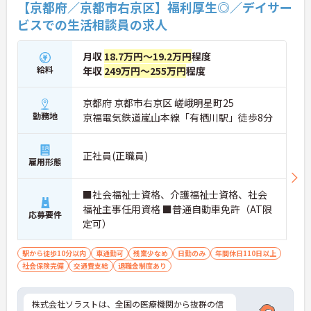
【京都府／京都市右京区】福利厚生◎／デイサー
ビスでの生活相談員の求人
月収
18.7万円～19.2万円
程度
給料
年収
249万円～255万円
程度
京都府 京都市右京区 嵯峨明星町25
勤務地
京福電気鉄道嵐山本線「有栖川駅」徒歩8分
正社員(正職員)
雇用形態
■社会福祉士資格、介護福祉士資格、社会
福祉主事任用資格 ■普通自動車免許（AT限
応募要件
定可）
駅から徒歩10分以内
車通勤可
残業少なめ
日勤のみ
年間休日110日以上
社会保険完備
交通費支給
退職金制度あり
株式会社ソラストは、全国の医療機関から抜群の信