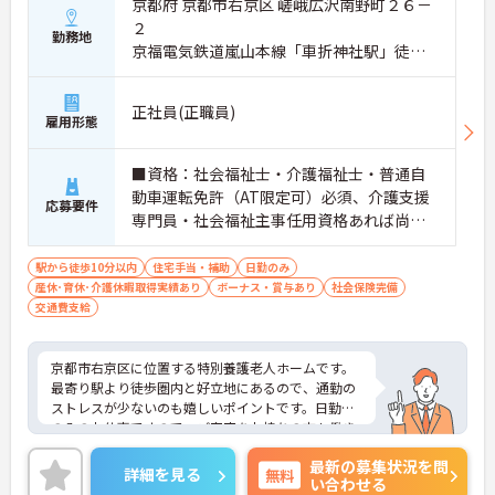
京都府 京都市右京区 嵯峨広沢南野町２６－
２
勤務地
京福電気鉄道嵐山本線「車折神社駅」徒歩1
0分
正社員(正職員)
雇用形態
■資格：社会福祉士・介護福祉士・普通自
動車運転免許（AT限定可）必須、介護支援
応募要件
専門員・社会福祉主事任用資格あれば尚可
■経験：相談業務経験あれば尚可（相談業
務未経験の場合、介護経験必須） ■必要PC
駅から徒歩10分以内
住宅手当・補助
日勤のみ
産休･育休･介護休暇取得実績あり
スキル：パソコン基本操作（ワード・エク
ボーナス・賞与あり
社会保険完備
交通費支給
セル）
京都市右京区に位置する特別養護老人ホームです。
最寄り駅より徒歩圏内と好立地にあるので、通勤の
ストレスが少ないのも嬉しいポイントです。日勤帯
のみのお仕事ですので、ご家庭をお持ちの方も働き
やすい勤務時間でオススメです！ご興味をお持ちの
最新の募集状況を問
方はお気軽にお問い合わせください。
詳細を見る
無料
い合わせる