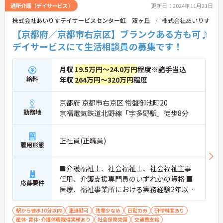
通所介護（デイサービス）
更新日：2024年11月21日
株式会社あいりすデイサービスセンター虹 双ヶ丘
株式会社あいりす
【京都府／京都市右京区】ブランクある方も可♪
デイサービスにて生活相談員の募集です！
月収
19.5万円～24.0万円
程度※諸手当込
給料
年収
264万円～320万円
程度
京都府 京都市右京区 常盤御池町20
勤務地
京福電気鉄道北野線「宇多野駅」徒歩8分
正社員(正職員)
雇用形態
■介護福祉士、社会福祉士、社会福祉主事
任用、介護支援専門員のいずれかの資格 ■
応募要件
医療、福祉事業所における実務経験2年以上
必須 ■ブランク可
駅から徒歩10分以内
車通勤可
残業少なめ
日勤のみ
研修制度あり
産休･育休･介護休暇取得実績あり
社会保険完備
交通費支給