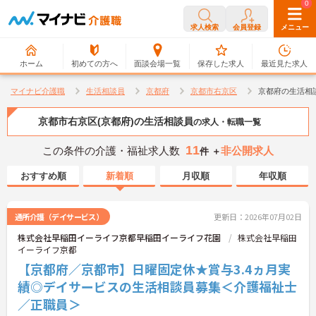
0
0
求人検索
会員登録
メニュー
ホーム
初めての方へ
面談会場一覧
保存した求人
最近見た求人
マイナビ介護職
生活相談員
京都府
京都市右京区
京都府の生活相
京都市右京区(京都府)の生活相談員
の求人・転職一覧
11
この条件の介護・福祉求人数
非公開求人
件 ＋
おすすめ順
新着順
月収順
年収順
通所介護（デイサービス）
更新日：2026年07月02日
株式会社早稲田イーライフ京都早稲田イーライフ花園
株式会社早稲田
イーライフ京都
【京都府／京都市】日曜固定休★賞与3.4ヵ月実
績◎デイサービスの生活相談員募集＜介護福祉士
／正職員＞