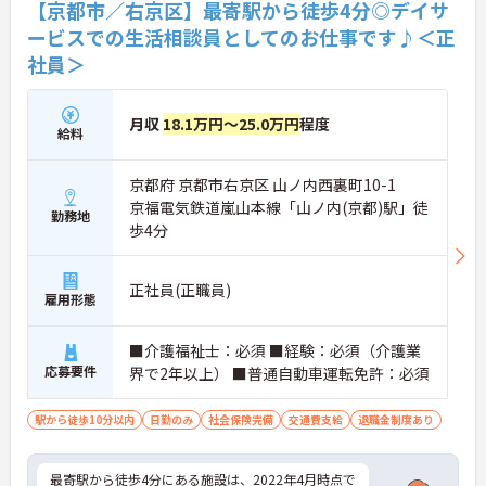
【京都市／右京区】最寄駅から徒歩4分◎デイサ
ービスでの生活相談員としてのお仕事です♪＜正
社員＞
月収
18.1万円～25.0万円
程度
給料
京都府 京都市右京区 山ノ内西裏町10-1
京福電気鉄道嵐山本線「山ノ内(京都)駅」徒
勤務地
歩4分
正社員(正職員)
雇用形態
■介護福祉士：必須 ■経験：必須（介護業
応募要件
界で2年以上） ■普通自動車運転免許：必須
駅から徒歩10分以内
日勤のみ
社会保険完備
交通費支給
退職金制度あり
最寄駅から徒歩4分にある施設は、2022年4月時点で