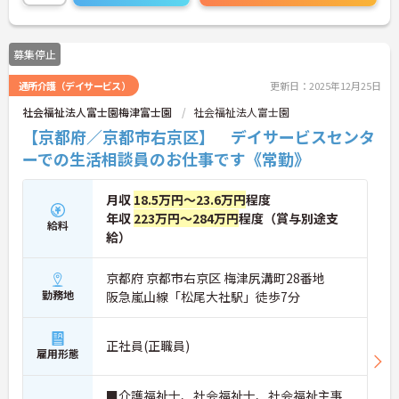
募集停止
通所介護（デイサービス）
更新日：2025年12月25日
社会福祉法人富士園梅津富士園
社会福祉法人富士園
【京都府／京都市右京区】 デイサービスセンタ
ーでの生活相談員のお仕事です《常勤》
月収
18.5万円～23.6万円
程度
年収
223万円～284万円
程度（賞与別途支
給料
給）
京都府 京都市右京区 梅津尻溝町28番地
勤務地
阪急嵐山線「松尾大社駅」徒歩7分
正社員(正職員)
雇用形態
■介護福祉士、社会福祉士、社会福祉主事