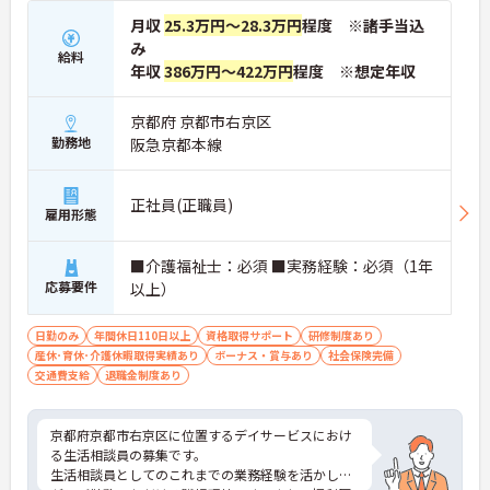
月収
25.3万円～28.3万円
程度 ※諸手当込
み
給料
年収
386万円～422万円
程度 ※想定年収
京都府 京都市右京区
勤務地
阪急京都本線
正社員(正職員)
雇用形態
■介護福祉士：必須 ■実務経験：必須（1年
応募要件
以上）
日勤のみ
年間休日110日以上
資格取得サポート
研修制度あり
産休･育休･介護休暇取得実績あり
ボーナス・賞与あり
社会保険完備
交通費支給
退職金制度あり
京都府京都市右京区に位置するデイサービスにおけ
る生活相談員の募集です。
生活相談員としてのこれまでの業務経験を活かしな