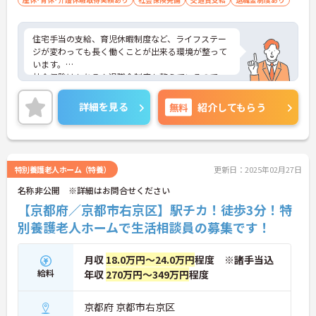
住宅手当の支給、育児休暇制度など、ライフステー
ジが変わっても長く働くことが出来る環境が整って
います。
社会保険はもちろん退職金制度も整えているので、
安心してお仕事を続けられますよ。
ご興味ある方には、面接対策ポイントなど、さらに
詳細を見る
無料
紹介してもらう
詳細をお話しいたしますのでお気軽にご相談くださ
い。
特別養護老人ホーム（特養）
更新日：2025年02月27日
名称非公開 ※詳細はお問合せください
【京都府／京都市右京区】駅チカ！徒歩3分！特
別養護老人ホームで生活相談員の募集です！
月収
18.0万円～24.0万円
程度 ※諸手当込
給料
年収
270万円～349万円
程度
京都府 京都市右京区