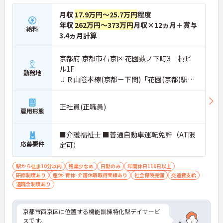
月収
17.9万円～25.7万円
程度
年収
262万円～373万円
月収×12ヵ月＋賞与
給料
3.4ヵ月計算
京都府 京都市右京区 花園藪ノ下町3 桐ビ
ル1F
勤務地
ＪＲ山陰本線(京都－下関)「花園(京都)駅」
徒歩10分
正社員(正職員)
雇用形態
■介護福祉士 ■普通自動車運転免許（AT限
応募要件
定可）
駅から徒歩10分以内
残業少なめ
日勤のみ
年間休日110日以上
研修制度あり
産休･育休･介護休暇取得実績あり
社会保険完備
交通費支給
退職金制度あり
京都市西京区に位置する機能訓練特化型デイサービ
スです。