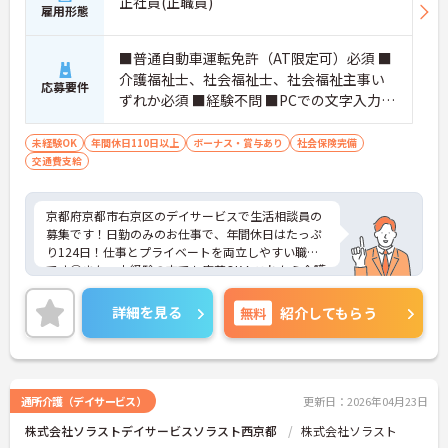
正社員(正職員)
雇用形態
■普通自動車運転免許（AT限定可）必須 ■
介護福祉士、社会福祉士、社会福祉主事い
応募要件
ずれか必須 ■経験不問 ■PCでの文字入力ス
キルあれば尚可
未経験OK
年間休日110日以上
ボーナス・賞与あり
社会保険完備
交通費支給
京都府京都市右京区のデイサービスで生活相談員の
募集です！日勤のみのお仕事で、年間休日はたっぷ
り124日！仕事とプライベートを両立しやすい職場
です◎また、未経験の方でも応募OK！これから介護
業界に挑戦したいという方にピッタリの職場です♪
ご興味のある方は面接ポイントをお伝えしますの
詳細を見る
無料
紹介してもらう
で、お気軽にご相談ください！
通所介護（デイサービス）
更新日：2026年04月23日
株式会社ソラストデイサービスソラスト西京都
株式会社ソラスト