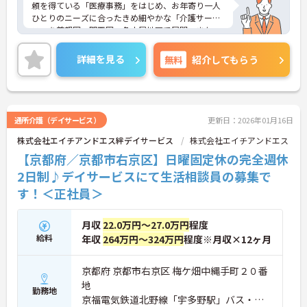
頼を得ている「医療事務」をはじめ、お年寄り一人
ひとりのニーズに合ったきめ細やかな「介護サービ
ス」を首都圏、関西圏、名古屋地区で展開。また、
地域の子育てを支援する多様なメニューと自宅のよ
うな安心感の「保育サービス」を首都圏を中心に展
詳細を見る
無料
紹介してもらう
開しています。社員の働きやすさを大切にしてお
り、現場で活躍するスタッフのアイデアや要望をダ
イレクトにトップに伝える【アイデアメモ制度】
や、勤続年数等に応じてポイントが貯まり、貯まっ
たポイントで好きな商品に交換できるシステム【ソ
通所介護（デイサービス）
更新日：2026年01月16日
ラストポイント】などがあります。
株式会社エイチアンドエス絆デイサービス
株式会社エイチアンドエス
興味をお持ちの方はお気軽にお問い合わせ下さい！
【京都府／京都市右京区】日曜固定休の完全週休
2日制♪デイサービスにて生活相談員の募集で
す！＜正社員＞
月収
22.0万円～27.0万円
程度
給料
年収
264万円～324万円
程度※月収×12ヶ月
京都府 京都市右京区 梅ケ畑中縄手町２０番
地
勤務地
京福電気鉄道北野線「宇多野駅」バス・車5