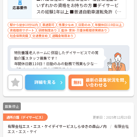
いずれかの資格をお持ちの方 ■デイサービ
応募要件
スの経験1年以上 ■普通自動車運転免許（A
T限定可）
駅から徒歩10分以内
車通勤可
残業少なめ
日勤のみ
年間休日110日以上
資格取得サポート
研修制度あり
産休･育休･介護休暇取得実績あり
社会保険完備
交通費支給
退職金制度あり
特別養護老人ホームに併設したデイサービスでの常
勤介護スタッフ募集です！
年間休日数110日！日勤のみの勤務で残業も少なく
プライベートとの両立が可能です！
入社後の教育体制も充実しており、皆様丁寧に教え
最新の募集状況を問
て頂けます。
詳細を見る
無料
い合わせる
隣接する保育園にお子様を預けることも可能です。
定着率も高く活気のある施設で働いてみませんか？
研修制度なども充実しているので経験の浅い方やス
キルアップを目指す方にもオススメです！
募集停止
ご興味ある方には、面接のポイントなど、さらに詳
細をお話致しますのでお気軽にご相談ください。
通所介護（デイサービス）
更新日：2025年12月23日
有限会社エス・エス・ケイデイサービスしらゆきの森山ノ内
有限会社
エス・エス・ケイ