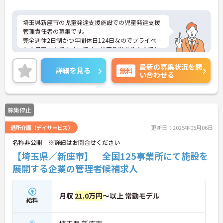
埼玉県新座市の児童発達支援施設での児童発達支援
管理責任者の募集です。
完全週休2日制かつ年間休日124日なのでプライベー
トの予定も立てやすいです。住宅手当ありなので生
活も安心！
最新の募集状況を問
ご興味のある方は、面接のポイントをお伝えします
詳細を見る
無料
い合わせる
のでお気軽にお問い合せください。
募集停止
通所介護（デイサービス）
更新日：2025年05月06日
名称非公開 ※詳細はお問合せください
【埼玉県／新座市】 全国125事業所にて施設を
展開する企業の管理者候補求人
月収
21.0万円
～以上 常勤モデル
給料