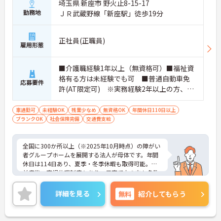
埼玉県 新座市 野火止8-15-17
勤務地
ＪＲ武蔵野線「新座駅」徒歩19分
正社員(正職員)
雇用形態
■介護職経験1年以上（無資格可）■福祉資
格有る方は未経験でも可 ■普通自動車免
応募要件
許(AT限定可) ※実務経験2年以上の方、障
がい者福祉に関する経験をお持ちの方大歓
迎
車通勤可
未経験OK
残業少なめ
無資格OK
年間休日110日以上
ブランクOK
社会保険完備
交通費支給
全国に300か所以上（※2025年10月時点）の障がい
者グループホームを展開する法人が母体です。年間
休日は114日あり、夏季・冬季休暇も取得可能。産
前産後・育児休暇制度もあり、子育て中の方も多数
活躍中で、ワークライフバランスを大切にしながら
働ける環境が整っています。研修制度や外部勉強会
詳細を見る
無料
紹介してもらう
の受講支援もあり、スキルアップもしっかりサポー
ト。将来的には管理者やエリアマネージャーへのキ
ャリアアップも目指せます。20代から60代まで幅広