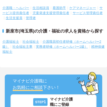
介護職・ヘルパー
生活相談員
看護助手
ケアマネージャー
サ
ービス提供責任者
児童発達支援管理責任者
サービス管理責任者
生活支援員
管理者
新座市(埼玉県)の介護・福祉の求人を資格から探す
介護福祉士
社会福祉士
介護職員初任者研修（ホームヘルパー2
級）
社会福祉主事
実務者研修（ホームヘルパー1級）
精神保健
福祉士
マイナビ介護職に
お気軽にご相談
下さい！
マイナビ介護
1
STEP
職にご登録