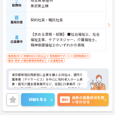
埼玉県 新座市
勤務地
東武東上線
契約社員・嘱託社員
雇用形態
【求める資格・経験】 ■社会福祉士、社会
福祉主事、ケアマネジャー、介護福祉士、
応募要件
精神保健福祉士のいずれかの資格
無資格OK
年間休日110日以上
資格取得サポート
研修制度あり
産休･育休･介護休暇取得実績あり
交通費支給
東京都新宿区西新宿に企業を構える同社は、通所介
護事業（デイサービス）を中心に有料老人ホーム事
業・居宅介護支援事業所など、全国125事業所（201
1年12月1日現在）を運営しております。勤務条件は
日勤のみで残業はありませんので、仕事とプライベ
最新の募集状況を問
ートが両立できる環境があります。また、ブランク
詳細を見る
無料
い合わせる
のある方でも、研修制度が充実しておりますので、
安心してお仕事をスタートして頂けます。
ご興味ある方には、面接対策ポイントなど、さらに