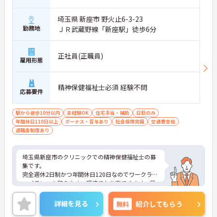
ームのパートスタッフの教育やサポートにも携わる
ことができ、現場の介助業務にとどまらず、施設運
埼玉県 新座市 野火止6-3-23
営や人材育成の視点を養うことで、将来のエリアマ
勤務地
ＪＲ武蔵野線「新座駅」徒歩6分
ネージャー候補としてのステップアップに直結しま
す。
・定年70歳、再雇用75歳までという業界屈指の制度
正社員(正職員)
があり、20代から60代まで幅広い年代が活躍してい
雇用形態
ます。年間休日も114日確保されているため、無理
なく長期的なキャリアを築いていただけます。
・全施設がバリアフリー設計かつ最新設備を備えて
精神保健福祉士必須 経験不問
応募要件
おり、清潔感にあふれた美しい環境です。ハード面
に加え、ソフト面でも「献立の事前決定・レシピ完
備」により現場の負担が大幅に軽減されています。
駅から徒歩10分以内
未経験OK
住宅手当・補助
日勤のみ
ご利用者様の安全性はもちろん、働くスタッフにと
年間休日110日以上
ボーナス・賞与あり
社会保険完備
交通費支給
っても身体的負担が少なく、高いモチベーションを
退職金制度あり
保って業務に集中できます。
埼玉県新座市のクリニックでの精神保健福祉士の募
集です。
完全週休2日制かつ年間休日120日なのでワークライ
フバランスを整えやすい環境でお仕事できます。昇
給・賞与ありのため、あなたの頑張りがしっかり評
価されます。
詳細を見る
無料
紹介してもらう
ご興味のある方は、面接のポイントをお伝えします