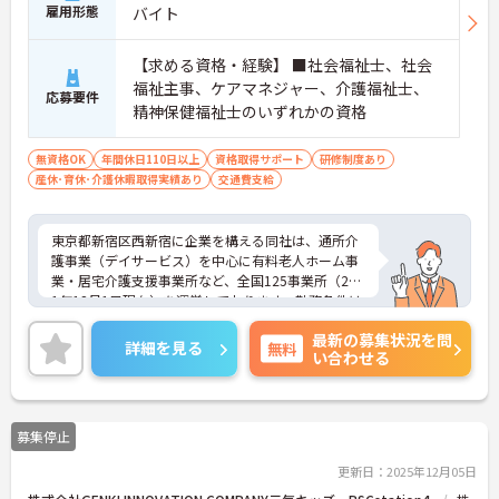
ます。年間休日も114日確保されているため、無理
雇用形態
バイト
なく長期的なキャリアを築いていただけます。
・全施設がバリアフリー設計かつ最新設備を備えて
【求める資格・経験】 ■社会福祉士、社会
おり、清潔感にあふれた美しい環境です。ハード面
に加え、ソフト面でも「献立の事前決定・レシピ完
福祉主事、ケアマネジャー、介護福祉士、
応募要件
備」により現場の負担が大幅に軽減されています。
精神保健福祉士のいずれかの資格
ご利用者様の安全性はもちろん、働くスタッフにと
っても身体的負担が少なく、高いモチベーションを
無資格OK
年間休日110日以上
資格取得サポート
研修制度あり
保って業務に集中できます。
産休･育休･介護休暇取得実績あり
交通費支給
東京都新宿区西新宿に企業を構える同社は、通所介
護事業（デイサービス）を中心に有料老人ホーム事
業・居宅介護支援事業所など、全国125事業所（201
1年12月1日現在）を運営しております。勤務条件は
日勤のみで残業はありませんので、仕事とプライベ
最新の募集状況を問
ートが両立できる環境があります。また、ブランク
詳細を見る
無料
い合わせる
のある方でも、研修制度が充実しておりますので、
安心してお仕事をスタートして頂けます。
ご興味ある方には、面接対策ポイントなど、さらに
詳細をお話しいたしますのでお気軽にご相談くださ
募集停止
い。
更新日：2025年12月05日