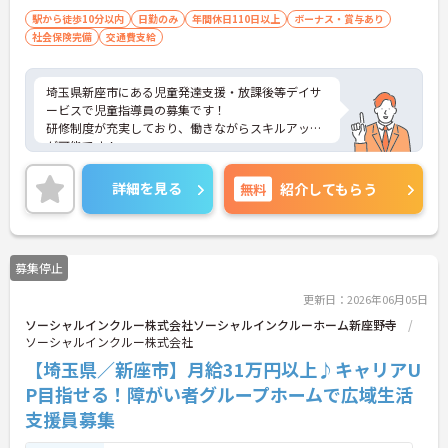
駅から徒歩10分以内
日勤のみ
年間休日110日以上
ボーナス・賞与あり
社会保険完備
交通費支給
埼玉県新座市にある児童発達支援・放課後等デイサ
ービスで児童指導員の募集です！
研修制度が充実しており、働きながらスキルアップ
が可能です！
また、最寄駅から徒歩1分で交通費の支給もあるた
め、ストレスなく通勤が可能です◎
詳細を見る
無料
紹介してもらう
ご興味ある方は面接ポイントをお伝えしますので、
お気軽にご連絡ください。
募集停止
更新日：2026年06月05日
ソーシャルインクルー株式会社ソーシャルインクルーホーム新座野寺
ソーシャルインクルー株式会社
【埼玉県／新座市】月給31万円以上♪キャリアU
P目指せる！障がい者グループホームで広域生活
支援員募集