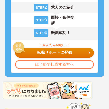
2
求人のご紹介
STEP
面接・条件交
3
STEP
渉
4
転職成功！
STEP
転職サポートに登録
はじめて転職する方へ