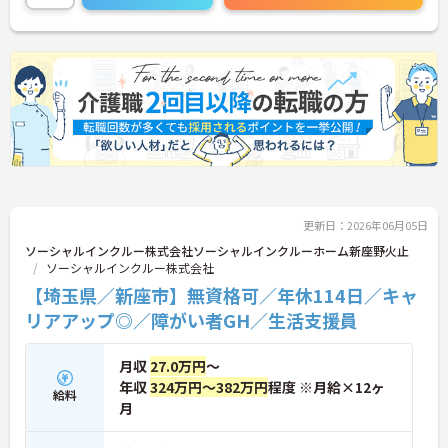
更新日：2026年06月05日
ソーシャルインクルー株式会社ソーシャルインクルーホーム新座野火止
ソーシャルインクルー株式会社
【埼玉県／新座市】無資格可／年休114日／キャ
リアアップ◎／障がい者GH／生活支援員
月収
27.0万円
～
年収
324万円～382万円
程度 ※月給×12ヶ
給料
月