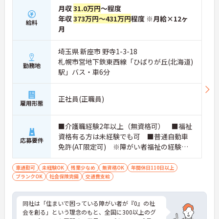
月収
31.0万円
～程度
年収
373万円～431万円
程度 ※月給×12ヶ
給料
月
埼玉県 新座市 野寺1-3-18
札幌市営地下鉄東西線「ひばりが丘(北海道)
勤務地
駅」バス・車6分
正社員(正職員)
雇用形態
■介護職経験2年以上（無資格可） ■福祉
資格有る方は未経験でも可 ■普通自動車
応募要件
免許(AT限定可) ※障がい者福祉の経験は
不問です。※初任者研修資格 ヘルパー2級以
上の方、実務経験2年以上の方、障がい者福
車通勤可
未経験OK
残業少なめ
無資格OK
年間休日110日以上
ブランクOK
社会保険完備
祉に関する経験をお持ちの方大歓迎
交通費支給
同社は「住まいで困っている障がい者が『0』の社
会を創る」という理念のもと、全国に300以上のグ