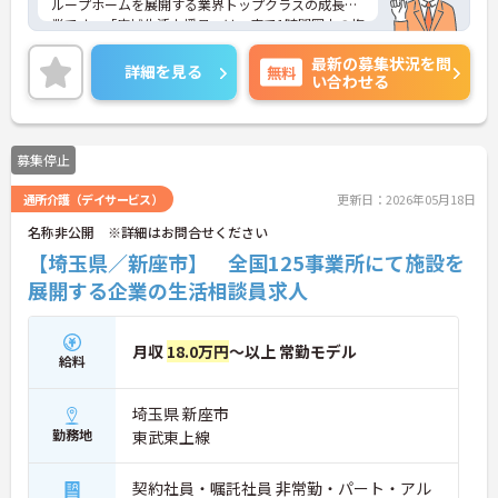
ループホームを展開する業界トップクラスの成長企
業です。「広域生活支援員」は、車で1時間圏内の複
数施設を横断的に担当し、現場支援とパートスタッ
最新の募集状況を問
フのサポートを行うハイクラスなポジションです。
詳細を見る
無料
い合わせる
最新設備とバリアフリーが完備され、スタッフの身
体的負担が少なく、広域手当5万円が付与されるこ
とで高い給与水準を実現しています。年間休日114
日の確保や、献立・レシピの完全標準化による業務
募集停止
効率化など、ワークライフバランスを保ちながら定
年70歳まで長期的に活躍できる制度が盤石に整って
通所介護（デイサービス）
更新日：2026年05月18日
います。複数施設を経験することで培われるマネジ
メント視点は、将来的なエリアマネージャーへのキ
名称非公開 ※詳細はお問合せください
ャリアアップにも直結しており、最新の環境で専門
【埼玉県／新座市】 全国125事業所にて施設を
性を発揮したいプロフェッショナルの方にお勧めで
す。
展開する企業の生活相談員求人
★おすすめPOINT★
・広域支援員として複数のホームを巡るため、各ホ
月収
18.0万円
～以上 常勤モデル
給料
ームのパートスタッフの教育やサポートにも携わる
ことができ、現場の介助業務にとどまらず、施設運
営や人材育成の視点を養うことで、将来のエリアマ
埼玉県 新座市
ネージャー候補としてのステップアップに直結しま
勤務地
東武東上線
す。
・定年70歳、再雇用75歳までという業界屈指の制度
があり、20代から60代まで幅広い年代が活躍してい
契約社員・嘱託社員 非常勤・パート・アル