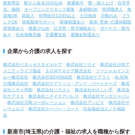
夜勤専従
駅から徒歩10分以内
車通勤可
寮・借り上げ
住宅手
当・補助
オープニングスタッフ募集
未経験OK
管理職求人
無
資格OK
高収入
年間休日110日以上
土日祝休
日勤のみ
ブラ
ンクOK
資格取得サポート
研修制度あり
産休･育休･介護休暇取
得実績あり
残業少なめ
託児所・育児補助あり
ボーナス・賞与
あり
社会保険完備
交通費支給
退職金制度あり
企業から介護の求人を探す
株式会社ベネッセスタイルケア
株式会社ツクイ
株式会社日本ア
メニティライフ協会
ＳＯＭＰＯケア株式会社
ソーシャルインク
ルー株式会社
株式会社SOYOKAZE
株式会社ケア２１
ALSOK
介護株式会社
株式会社ケアリッツ・アンド・パートナーズ
株式
会社ニチイ学館
株式会社ソラスト
株式会社やさしい手
株式会
社ケア２１
株式会社ニチイケアパレス
株式会社サンガジャパン
株式会社川島コーポレーション
株式会社アンビス
株式会社サ
ンウェルズ
株式会社スーパー・コート
社会福祉法人ノテ福祉
会
新座市(埼玉県)の介護・福祉の求人を職種から探す