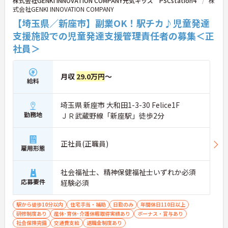
株式会社GENKI INNOVATION COMPANY元気キッズ PSCstation4
株
式会社GENKI INNOVATION COMPANY
【埼玉県／新座市】副業OK！駅チカ♪児童発達
支援施設での児童発達支援管理責任者の募集＜正
社員＞
月収
29.0万円
～
給料
埼玉県 新座市 大和田1-3-30 Felice1F
勤務地
ＪＲ武蔵野線「新座駅」徒歩2分
正社員(正職員)
雇用形態
社会福祉士、精神保健福祉士いずれか必須
応募要件
経験必須
駅から徒歩10分以内
住宅手当・補助
日勤のみ
年間休日110日以上
研修制度あり
産休･育休･介護休暇取得実績あり
ボーナス・賞与あり
社会保険完備
交通費支給
退職金制度あり