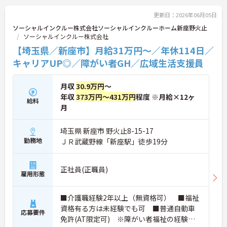
い年代のスタッフが活躍しており、和やかな雰囲気
の職場です。介護経験を活かしたい方、福祉の資格
更新日：2026年06月05日
をお持ちの方、安定した法人でキャリアを築きたい
ソーシャルインクルー株式会社ソーシャルインクルーホーム新座野火止
方におすすめです。
ソーシャルインクルー株式会社
【埼玉県／新座市】月給31万円～／年休114日／
★おすすめPOINT★
・生活支援員からスタートし、サービス管理責任者
キャリアUP◎／障がい者GH／広域生活支援員
やエリアマネージャーへと続く明確なステップアッ
プの道筋が用意されています。急成長中の企業であ
月収
30.9万円
～
るためポストも豊富にあり、専門性を高めながらマ
ネジメント職への挑戦も視野に入れていただけま
年収
373万円～431万円
程度 ※月給×12ヶ
給料
す。
月
・年間休日114日、残業月平均10時間程度という就
業環境に加え、産前産後休暇や育児休暇制度がしっ
埼玉県 新座市 野火止8-15-17
かりと整備されています。オンとオフの切り替えを
勤務地
ＪＲ武蔵野線「新座駅」徒歩19分
明確にし、心身ともに充実した状態で長くご活躍い
ただけます。
・グループホーム一棟あたりの入居者様20名定員を
正社員(正職員)
常時2～4名のスタッフで支援、国基準を上回る人員
雇用形態
配置や夜間複数名体制が敷かれているため、業務に
追われることなくご利用者様のペースに合わせたサ
ポートが可能です。施設も専用設計で働きやすく、
■介護職経験2年以上（無資格可） ■福祉
ご自身の理想とする福祉を実践できる環境が整って
資格有る方は未経験でも可 ■普通自動車
応募要件
います。
免許(AT限定可) ※障がい者福祉の経験は