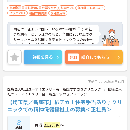
不問です。※実務経験2年以上の方、障がい
者福祉に関する経験をお持ちの方大歓迎
車通勤可
未経験OK
残業少なめ
無資格OK
年間休日110日以上
ブランクOK
社会保険完備
交通費支給
同社は「住まいで困っている障がい者が『0』の社
会を創る」という理念のもと、全国に300以上のグ
ループホームを展開する業界トップクラスの成長企
業です。「広域生活支援員」は、車で1時間圏内の複
数施設を横断的に担当し、現場支援とパートスタッ
フのサポートを行うハイクラスなポジションです。
詳細を見る
無料
紹介してもらう
最新設備とバリアフリーが完備され、スタッフの身
体的負担が少なく、広域手当5万円が付与されるこ
とで高い給与水準を実現しています。年間休日114
日の確保や、献立・レシピの完全標準化による業務
効率化など、ワークライフバランスを保ちながら定
更新日：2026年04月15日
年70歳まで長期的に活躍できる制度が盤石に整って
医療法人社団ユーアイエメリー会 新座すずのきクリニック
医療法人
います。複数施設を経験することで培われるマネジ
社団ユーアイエメリー会 新座すずのきクリニック
メント視点は、将来的なエリアマネージャーへのキ
【埼玉県／新座市】駅チカ！住宅手当あり♪クリ
ャリアアップにも直結しており、最新の環境で専門
性を発揮したいプロフェッショナルの方にお勧めで
ニックでの精神保健福祉士の募集＜正社員＞
す。
★おすすめPOINT★
月収
21.3万円
～
給料
・広域支援員として複数のホームを巡るため、各ホ