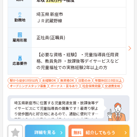
年収
336万円
～程度
埼玉県 新座市
勤務地
ＪＲ武蔵野線
正社員(正職員)
雇用形態
【必要な資格・経験】 ・児童指導員任用資
格、教員免許 ・放課後等デイサービスなど
応募要件
の児童福祉での実務経験2年以上の方
駅から徒歩10分以内
未経験OK
無資格OK
日勤のみ
年間休日110日以上
オープニングスタッフ募集
ボーナス・賞与あり
社会保険完備
交通費支給
埼玉県新座市に位置する児童発達支援・放課後等デ
イサービスにて児童指導員の募集です！最寄り駅よ
り徒歩圏内と好立地にあるので、通勤に便利です♪
日勤のみのお仕事なのでプライベートも大切にしな
がら働くことが出来ます。ご興味ある方には、面接
対策のポイント等、さらに詳しいお話をいたします
詳細を見る
無料
紹介してもらう
のでお気軽にご連絡下さい！