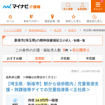
0
0
求人検索
会員登録
メニュー
ホーム
初めての方へ
面談会場一覧
保存した求人
最近見た求人
マイナビ介護職
精神保健福祉士
埼玉県
新座市
埼玉県の精神保健
新座市(埼玉県)の精神保健福祉士
の求人・転職一覧
9
この条件の介護・福祉求人数
非公開求人
件 ＋
おすすめ順
新着順
月収順
年収順
更新日：2026年07月24日
名称非公開 ※詳細はお問合せください
【埼玉県／新座市】駅から徒歩圏内♪児童発達支
援・放課後等デイでの児童指導員＜正社員＞
月収
24.0万円
～程度
給料