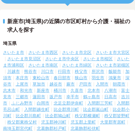
新座市(埼玉県)の近隣の市区町村から介護・福祉の
求人を探す
埼玉県
さいたま市
さいたま市西区
さいたま市北区
さいたま市大宮区
さいたま市見沼区
さいたま市中央区
さいたま市桜区
さいた
ま市浦和区
さいたま市南区
さいたま市緑区
さいたま市岩槻区
川越市
熊谷市
川口市
行田市
秩父市
所沢市
飯能市
加
須市
本庄市
東松山市
春日部市
狭山市
羽生市
鴻巣市
深
谷市
上尾市
草加市
越谷市
蕨市
戸田市
入間市
朝霞市
志木市
和光市
新座市
桶川市
久喜市
北本市
八潮市
富士
見市
三郷市
蓮田市
坂戸市
幸手市
鶴ヶ島市
日高市
吉川
市
ふじみ野市
白岡市
北足立郡伊奈町
入間郡三芳町
入間郡
毛呂山町
入間郡越生町
比企郡滑川町
比企郡嵐山町
比企郡小
川町
比企郡川島町
比企郡鳩山町
秩父郡横瀬町
秩父郡皆野町
秩父郡東秩父村
児玉郡神川町
児玉郡上里町
大里郡寄居町
南埼玉郡宮代町
北葛飾郡杉戸町
北葛飾郡松伏町